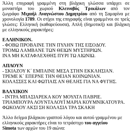
Άλλη επιγραφή γραμμένη στη βλάχικη γλώσσα υπάρχει σε
μοναστήρι του χωριού
Κλεινοβός Τρικάλων
από τον
ζωγράφο
Μιχαήλ Αναγνώστου Δημητρίου
από τη Σαμαρίνα με
χρονολογία
1789
. Οι στίχοι της επιγραφής είναι γραμμένοι σε τρείς
γλώσες: Ελληνική (καθαρεύουσα), Απλή (δημοτική) και βλάχικη
με ελληνικούς χαρακτήρες:
ΕΛΛΗΝΙΚΟΝ.
- ΦΟΒΩ ΠΡΟΒΑΙΝΕ ΤΗΝ ΠΥΛΗΝ ΤΗΣ ΕΙΣΟΔΟΥ.
ΤΡΟΜΩ ΛΑΜΒΑΝΕ ΤΩΝ ΘΕΙΩΝ ΜΥΣΤΗΡΙΩΝ.
ΙΝΑ ΜΗ ΚΑΤΑΦΛΕΧΘΗΣ ΠΥΡΙ ΤΩ ΑΙΩΝΙΩ.
ΑΠΛΟΥΝ
- ΣΚΙΑΖΟΥ Κ΄ ΕΜΠΑΙΝΕ ΜΕΣΑ ΣΤΗΝ ΕΚΚΛΗΣΙΑΝ.
ΤΡΕΜΕ Κ΄ ΕΠΕΡΝΕ ΤΗΝ ΘΕΙΑΝ ΚΟΙΝΩΝΙΑΝ.
ΚΟΛΑΣΣΕΣ ΚΑΙ ΦΩΤΙΑΙΣ ΑΝ ΘΕΛΗΣ ΓΙΑ ΝΑ ΦΥΓΗΣ.
ΒΛΑΧΙΚΟΝ
- ΙΝΤΡΑ ΜΠΑΣΙΑΡΕΚΑ ΚΟΥ ΜΟΥΛΤΑ ΠΑΒΡΙΕ.
ΤΡΙΑΜΠΟΥΡΑ ΛΟΥΝΤΑΛΟΥΪ ΜΑΡΙΑ ΚΟΥΜΝΙΚΑΤΟΥΡΑ.
ΦΩΚΟΛΟΥ ΑΚΣΙ ΣΗ ΚΟΛΑΣΙΑ ΤΡΑ ΣΚΑΚΗ
Άλλο δείγμα βλάχικου γραπτού λόγου και αυτού γραμμένου με
ελληνικούς χαρακτήρες είναι το τετράστιχο
του αγγείου
Simota
των αρχών του 19 αιώνα: