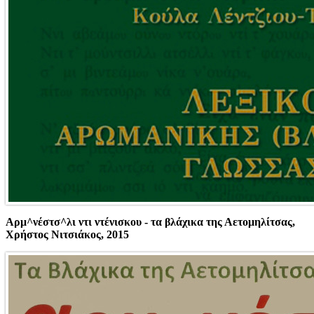
Αρμ^νέστσ^λι ντι ντένισκου - τα βλάχικα της Αετομηλίτσας,
Χρήστος Νιτσιάκος, 2015