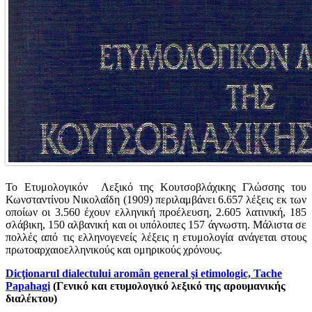
Το Ετυμολογικόν Λεξικό της Κουτσοβλάχικης Γλώσσης του
Κωνσταντίνου Νικολαΐδη (1909) περιλαμβάνει 6.657 λέξεις εκ των
οποίων οι 3.560 έχουν ελληνική προέλευση, 2.605 λατινική, 185
σλάβικη, 150 αλβανική και οι υπόλοιπες 157 άγνωστη. Μάλιστα σε
πολλές από τις ελληνογενείς λέξεις η ετυμολογία ανάγεται στους
πρωτοαρχαιοελληνικούς και ομηρικούς χρόνους.
Dicţionarul dialectului aromân general şi etimologic, Tache
Papahagi
(Γενικό και ετυμολογικό λεξικό της αρουμανικής
διαλέκτου)