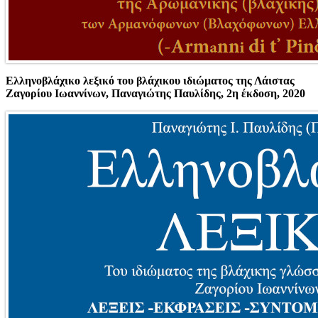
Ελληνοβλάχικο λεξικό του βλάχικου ιδιώματος της Λάιστας
Ζαγορίου Ιωαννίνων, Παναγιώτης Παυλίδης, 2η έκδοση, 2020