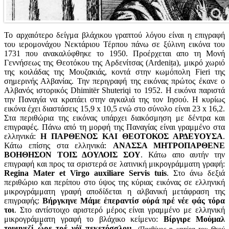
Το αρχαιότερο δείγμα βλάχικου γραπτού λόγου είναι η επιγραφή
του ιερομονάχου Νεκτάριου Τέρπου πάνω σε ξύλινη εικόνα του
1731 που ανακαλύφθηκε το 1950. Προέρχεται απο τη Μονή
Γεννήσεως της Θεοτόκου της Αρδενίτσας (Ardenița), μικρό χωριό
της κοιλάδας της Μουζακιάς, κοντά στην κωμόπολη Fieri της
σημερινής Αλβανίας. Την περιγραφή της εικόνας πρώτος έκανε ο
Αλβανός ιστορικός Dhimitër Shuteriqi το 1952. Η εικόνα παριστά
την Παναγία να κρατάει στην αγκαλιά της τον Ιησού. Η κυρίως
εικόνα έχει διαστάσεις 15,9 x 10,5 ενώ στο σύνολο είναι 23 x 16,2.
Στα περιθώρια της εικόνας υπάρχει διακόσμηση με δέντρα και
επιγραφές. Πάνω από τη μορφή της Παναγίας είναι γραμμένο στα
ελληνικά:
Η ΠΑΡΘΕΝΟΣ ΚΑΙ ΘΕΟΤΟΚΟΣ ΑΡΔΕΥΟΥΣΑ
.
Κάτω επίσης στα ελληνικά:
ΑΝΑΣΣΑ ΜΗΤΡΟΠΑΡΘΕΝΕ
ΒΟΗΘΗΣΟΝ ΤΟΙΣ ΔΟΥΛΟΙΣ ΣΟΥ
. Κάτω απο αυτήν την
επιγραφή και προς τα σριστερά σε λατινική μικρογράμματη γραφή:
Regina Mater et Virgo auxiliare Servis tuis
. Στο άνω δεξιά
περιθώριο και περίπου στο ύψος της κύριας εικόνας σε ελληνική
μικρογράμματη γραφή αποδίδεται η αλβανική μετάφραση της
επιγραφής:
Βήργκηνε Μάμε ἐπεραντίσ οὐρά πρέ νέε φάς τόρα
τοι
. Στο αντίστοιχο αριστερό μέρος είναι γραμμένο με ελληνική
μικρογράμματη γραφή το βλάχικο κείμενο:
Βίργιρε Μοὐμαλ
τουμνεζί ὦρε τρέ νόϊ πεκετόσσλοιι
.
(Παρθένος η μητέρα του Θεού