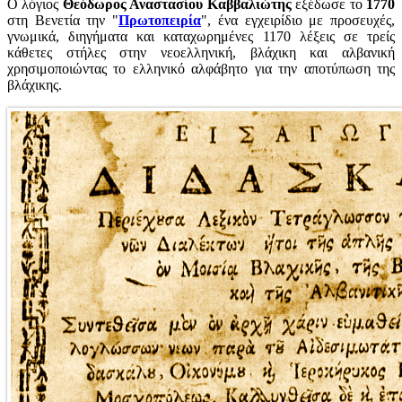
Ο λόγιος
Θεόδωρος Αναστασίου Καββαλιώτης
εξέδωσε το
1770
στη Βενετία την "
Πρωτοπειρία
", ένα εγχειρίδιο με προσευχές,
γνωμικά, διηγήματα και καταχωρημένες 1170 λέξεις σε τρείς
κάθετες στήλες στην νεοελληνική, βλάχικη και αλβανική
χρησιμοποιώντας το ελληνικό αλφάβητο για την αποτύπωση της
βλάχικης.