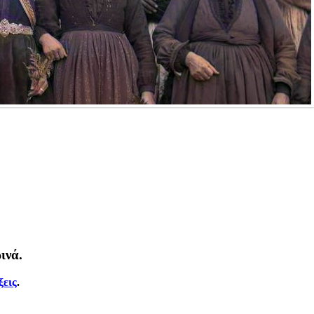
ινά.
ξεις
.