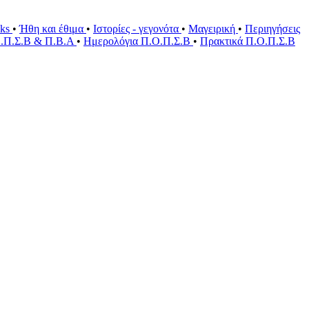
oks
•
Ήθη και έθιμα
•
Ιστορίες - γεγονότα
•
Μαγειρική
•
Περιηγήσεις
Ο.Π.Σ.Β & Π.Β.Α
•
Ημερολόγια Π.Ο.Π.Σ.Β
•
Πρακτικά Π.Ο.Π.Σ.Β