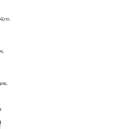
ίζετε.
ς.
μας.