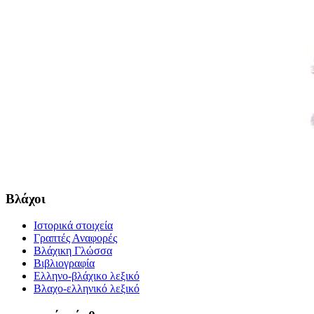
Βλάχοι
Ιστορικά στοιχεία
Γραπτές Αναφορές
Βλάχικη Γλώσσα
Βιβλιογραφία
Ελληνο-βλάχικο λεξικό
Βλαχο-ελληνικό λεξικό