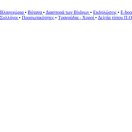
Βλαχοχώρια
•
Βότανα
•
Διασπορά των Βλάχων
•
Εκδηλώσεις
•
E-bo
ί Συλλόγοι
•
Προσωπικότητες
•
Τραγούδια - Χοροί
•
Δελτία τύπου Π.