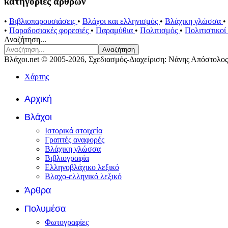
κατηγορίες άρθρων
•
Βιβλιοπαρουσιάσεις
•
Βλάχοι και ελληνισμός
•
Βλάχικη γλώσσα
•
•
Παραδοσιακές φορεσιές
•
Παραμύθια
•
Πολιτισμός
•
Πολιτιστικο
Αναζήτηση...
Αναζήτηση
Βλάχοι.net © 2005-2026, Σχεδιασμός-Διαχείριση: Νάνης Απόστολος
Χάρτης
Αρχική
Βλάχοι
Ιστορικά στοιχεία
Γραπτές αναφορές
Βλάχικη γλώσσα
Βιβλιογραφία
Ελληνοβλάχικο λεξικό
Βλαχο-ελληνικό λεξικό
Άρθρα
Πολυμέσα
Φωτογραφίες