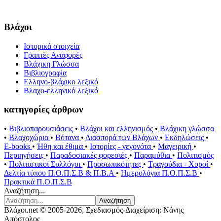
Βλάχοι
Ιστορικά στοιχεία
Γραπτές Αναφορές
Βλάχικη Γλώσσα
Βιβλιογραφία
Ελληνο-βλάχικο λεξικό
Βλαχο-ελληνικό λεξικό
κατηγορίες άρθρων
•
Βιβλιοπαρουσιάσεις
•
Βλάχοι και ελληνισμός
•
Βλάχικη γλώσσα
•
Βλαχοχώρια
•
Βότανα
•
Διασπορά των Βλάχων
•
Εκδηλώσεις
•
E-books
•
Ήθη και έθιμα
•
Ιστορίες - γεγονότα
•
Μαγειρική
•
Περιηγήσεις
•
Παραδοσιακές φορεσιές
•
Παραμύθια
•
Πολιτισμός
•
Πολιτιστικοί Συλλόγοι
•
Προσωπικότητες
•
Τραγούδια - Χοροί
•
Δελτία τύπου Π.Ο.Π.Σ.Β & Π.Β.Α
•
Ημερολόγια Π.Ο.Π.Σ.Β
•
Πρακτικά Π.Ο.Π.Σ.Β
Αναζήτηση...
Αναζήτηση
Βλάχοι.net © 2005-2026, Σχεδιασμός-Διαχείριση: Νάνης
Απόστολος