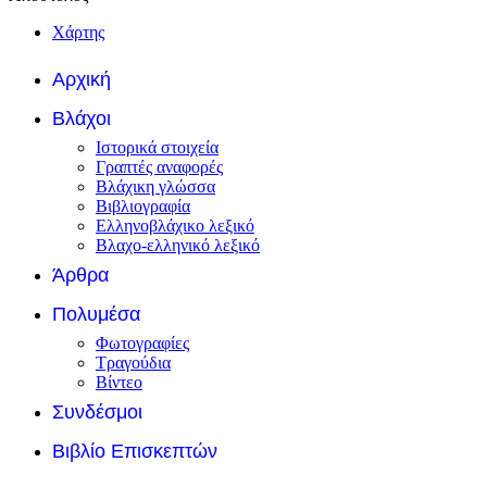
Χάρτης
Αρχική
Βλάχοι
Ιστορικά στοιχεία
Γραπτές αναφορές
Βλάχικη γλώσσα
Βιβλιογραφία
Ελληνοβλάχικο λεξικό
Βλαχο-ελληνικό λεξικό
Άρθρα
Πολυμέσα
Φωτογραφίες
Τραγούδια
Βίντεο
Συνδέσμοι
Βιβλίο Επισκεπτών