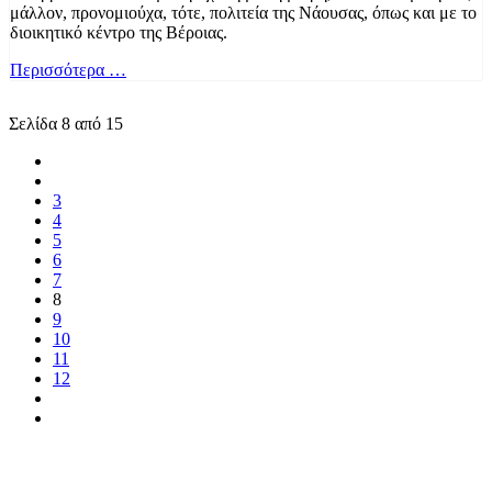
μάλλον, προνομιούχα, τότε, πολιτεία της Νάουσας, όπως και με το
διοικητικό κέντρο της Βέροιας.
Περισσότερα …
Σελίδα 8 από 15
3
4
5
6
7
8
9
10
11
12