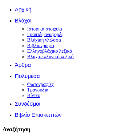
Αρχική
Βλάχοι
Ιστορικά στοιχεία
Γραπτές αναφορές
Βλάχικη γλώσσα
Βιβλιογραφία
Ελληνοβλάχικο λεξικό
Βλαχο-ελληνικό λεξικό
Άρθρα
Πολυμέσα
Φωτογραφίες
Τραγούδια
Βίντεο
Συνδέσμοι
Βιβλίο Επισκεπτών
Αναζήτηση