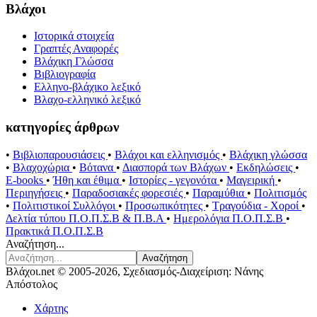
Βλάχοι
Ιστορικά στοιχεία
Γραπτές Αναφορές
Βλάχικη Γλώσσα
Βιβλιογραφία
Ελληνο-βλάχικο λεξικό
Βλαχο-ελληνικό λεξικό
κατηγορίες άρθρων
•
Βιβλιοπαρουσιάσεις
•
Βλάχοι και ελληνισμός
•
Βλάχικη γλώσσα
•
Βλαχοχώρια
•
Βότανα
•
Διασπορά των Βλάχων
•
Εκδηλώσεις
•
E-books
•
Ήθη και έθιμα
•
Ιστορίες - γεγονότα
•
Μαγειρική
•
Περιηγήσεις
•
Παραδοσιακές φορεσιές
•
Παραμύθια
•
Πολιτισμός
•
Πολιτιστικοί Συλλόγοι
•
Προσωπικότητες
•
Τραγούδια - Χοροί
•
Δελτία τύπου Π.Ο.Π.Σ.Β & Π.Β.Α
•
Ημερολόγια Π.Ο.Π.Σ.Β
•
Πρακτικά Π.Ο.Π.Σ.Β
Αναζήτηση...
Αναζήτηση
Βλάχοι.net © 2005-2026, Σχεδιασμός-Διαχείριση: Νάνης
Απόστολος
Χάρτης