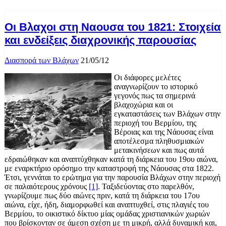
Οι Βλαχοι στη Ναουσα του 1821: Στοιχεία
και ενδείξεις διαχρονικής παρουσίας
Διασπορά των Βλάχων
21/05/12
Οι διάφορες μελέτες
αναγνωρίζουν το ιστορικό
γεγονός πως τα σημερινά
βλαχοχώρια και οι
εγκαταστάσεις των Βλάχων στην
περιοχή του Βερμίου, της
Βέροιας και της Νάουσας είναι
αποτέλεσμα πληθυσμιακών
μετακινήσεων και πως αυτά
εδραιώθηκαν και αναπτύχθηκαν κατά τη διάρκεια του 19ου αιώνα,
με εναρκτήριο ορόσημο την καταστροφή της Νάουσας στα 1822.
Έτσι, γεννάται το ερώτημα για την παρουσία Βλάχων στην περιοχή
σε παλαιότερους χρόνους
[1]
. Ταξιδεύοντας στο παρελθόν,
γνωρίζουμε πως δύο αιώνες πριν, κατά τη διάρκεια του 17ου
αιώνα, είχε, ήδη, διαμορφωθεί και αναπτυχθεί, στις πλαγιές του
Βερμίου, το οικιστικό δίκτυο μίας ομάδας χριστιανικών χωριών
που βρίσκονταν σε άμεση σχέση με τη μικρή, αλλά δυναμική και,