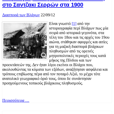
στο Σαντζακι Σερρών στα 1900
Διασπορά των Βλάχων
22/09/12
Είναι γνωστό
[1]
από την
ιστοριογραφία περί Βλάχων πως μία
σειρά από ιστορικά γεγονότα, στα
τέλη του 18ου και τις αρχές του 19ου
αιώνα, στάθηκαν αφορμές και αιτίες
για τη μαζική διασπορά βλάχικων
πληθυσμών από τις ορεινές
μητροπολιτικές περιοχές τους κατά
μήκος της Πίνδου και των
προεκτάσεών της. Δεν ήταν λίγοι εκείνοι οι Βλάχοι που,
ακολουθώντας τα κύματα των εξόδων, αναζήτησαν ασφάλεια και
τρόπους επιβίωσης πέρα από τον ποταμό Αξιό, το μέχρι τότε
ανατολικό γεωγραφικό όριό τους, όπου δε συνάντησαν
προηγούμενους τοπικούς βλάχικους πληθυσμούς.
Περισσότερα …