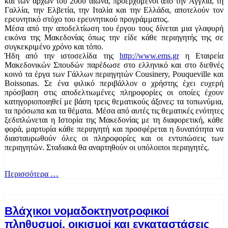
και των αρχών του 20ού αιώνα, προερχόμενοι από την Αγγλία, τη
Γαλλία, την Ελβετία, την Ιταλία και την Ελλάδα, αποτελούν τον
ερευνητικό στόχο του ερευνητικού προγράμματος.
Μέσα από την αποδελτίωση του έργου τους δίνεται μια γλαφυρή
εικόνα της Μακεδονίας όπως την είδε κάθε περιηγητής της σε
συγκεκριμένο χρόνο και τόπο.
Ήδη από την ιστοσελίδα της
http://www.ems.gr
η Εταιρεία
Μακεδονικών Σπουδών παρέδωσε στο ελληνικό και στο διεθνές
κοινό τα έργα των Γάλλων περιηγητών Cousinery, Pouqueville και
Boissonas. Σε ένα φιλικό περιβάλλον ο χρήστης έχει ευχερή
πρόσβαση στις αποδελτιωμένες πληροφορίες οι οποίες έχουν
κατηγοριοποιηθεί με βάση τρεις θεματικούς άξονες: τα τοπωνύμια,
τα πρόσωπα και τα θέματα. Μέσα από αυτές τις θεματικές ενότητες
ξεδιπλώνεται η Ιστορία της Μακεδονίας με τη διαφορετική, κάθε
φορά, μαρτυρία κάθε περιηγητή και προσφέρεται η δυνατότητα να
διασταυρωθούν όλες οι πληροφορίες και οι εντυπώσεις των
περιηγητών. Σταδιακά θα αναρτηθούν οι υπόλοιποι περιηγητές.
Περισσότερα …
Βλάχικοι νομαδοκτηνοτροφικοί
πληθυσμοί, οικισμοί και εγκαταστάσεις