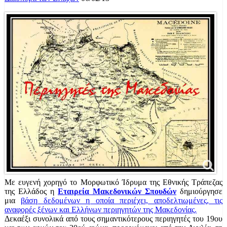
Με ευγενή χορηγό το Μορφωτικό Ίδρυμα της Εθνικής Τράπεζας
της Ελλάδος η
Εταιρεία Μακεδονικών Σπουδών
δημιούργησε
μια
βάση δεδομένων η οποία περιέχει, αποδελτιωμένες, τις
αναφορές ξένων και Ελλήνων περιηγητών της Μακεδονίας.
Δεκαέξι συνολικά από τους σημαντικότερους περιηγητές του 19ου