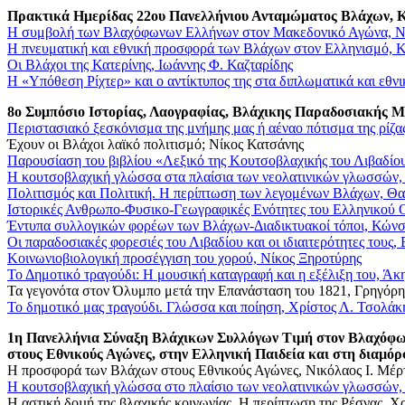
Πρακτικά Ημερίδας 22ου Πανελλήνιου Ανταμώματος Βλάχων, Κα
Η συμβολή των Βλαχόφωνων Ελλήνων στον Μακεδονικό Αγώνα, Νι
Η πνευματική και εθνική προσφορά των Βλάχων στον Ελληνισμό, 
Οι Βλάχοι της Κατερίνης, Ιωάννης Φ. Καζταρίδης
Η «Υπόθεση Ρίχτερ» και ο αντίκτυπος της στα διπλωματικά και εθ
8ο Συμπόσιο Ιστορίας, Λαογραφίας,
Βλάχικης
Παραδοσιακής Μο
Περιστασιακό ξεσκόνισμα της μνήμης μας ή αέναο πότισμα της ρίζα
Έχουν οι Βλάχοι λαϊκό πολιτισμό; Νίκος Κατσάνης
Παρουσίαση του βιβλίου «Λεξικό της Κουτσοβλαχικής του Λιβαδίου
Η κουτσοβλαχική γλώσσα στα πλαίσια των νεολατινικών γλωσσών,
Πολιτισμός και Πολιτική. Η περίπτωση των λεγομένων Βλάχων, Θ
Ιστορικές Ανθρωπο-Φυσικο-Γεωγραφικές Ενότητες του Ελληνικού Ο
Έντυπα συλλογικών φορέων των Βλάχων-Διαδικτυακοί τόποι, Κώνσ
Οι παραδοσιακές φορεσιές του Λιβαδίου και οι ιδιαιτερότητες τους
Κοινωνιοβιολογική προσέγγιση του χορού, Νίκος Ξηροτύρης
Το Δημοτικό τραγούδι: Η μουσική καταγραφή και η εξέλιξη του, Άκ
Τα γεγονότα στον Όλυμπο μετά την Επανάσταση του 1821, Γρηγόρ
Το δημοτικό μας τραγούδι. Γλώσσα και ποίηση, Χρίστος Λ. Τσολάκ
1η Πανελλήνια Σύναξη Βλάχικων Συλλόγων Τιμή στον Βλαχόφω
στους Εθνικούς Αγώνες, στην Ελληνική Παιδεία και στη διαµό
Η προσφορά των Βλάχων στους Εθνικούς Αγώνες, Νικόλαος Ι. Μέρ
Η κουτσοβλαχική γλώσσα στο πλαίσιο των νεολατινικών γλωσσών,
Η αστική δοµή της βλαχικής κοινωνίας. Η περίπτωση της Ρέσνας,