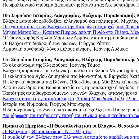
Περιβαλλοντικό απόθεμα Διευρυμένης Κοινότητας Ασπροποτάμου. Ε
10ο Συμπόσιο Ιστορίας, Λαογραφίας,
Βλάχικης
Παραδοσιακής Μ
Βλάχοι: μαρτυρία ορθοδοξίας, ελληνισμού και πολιτισμού, Μιχάλης
Οι εγκαταστάσεις των Βλάχων στην Κατερίνη στις αρχές του 20ου 
Μηλέα Μετσόβου - Καρίτσα Πιερίας, από τη Πίνδο στα Πιέρια, Μιχ
Ο Τρανός χορός Κόρλου Μάρι των Αρμάνων κατά τη μετάβαση από 
Οι Βλάχοι στη διαδρομή των αιώνων, Γιώργος Ράπτης
Αρμονική συνύπαρξη λόγου μέλους κίνησης, Ιωάννης Αυδίκος
11ο Συμπόσιο Ιστορίας, Λαογραφίας,
Βλάχικης
Παραδοσιακής Μ
Το ολοκαύτωμα της Κλεισούρας, Ιωάννης Τόμος
Βλάχικες κομπανίες και ελληνική παιδεία στο βιλαέτι Μοναστηρίου
Η εκκλησία του Αγίου Δημητρίου στο Μοναστήρι, π. Ειρηναίος Χατ
Η ελληνική παροικία της Βιέννης (18ος-19ος αι.). Μία βλαχική ιστο
Από το Συνέδριο του Βουκουρεστίου ως τη μετακατοχική περίοδο:
Ταυτότητες αυτοβιογραφούμενων ευγενών βλαχικής καταγωγής στα κ
Βλάχικες αστικές εγκαταστάσεις στη Δυτική Μακεδονία (τέλη 19ου 
Ιστορία του Νυμφαίου, Γιώργος Μπουτάρης
Η δημογραφική, κοινωνική και οικονομική εξέλιξη του Πισοδερίο
Διαμόρφωση ταυτοτήτων την εποχή του εθνικισμού: η περίπτωση τ
Πρακτικά Ημερίδας «Η Θεσσαλονίκη και οι Βλάχοι», Θεσσαλονί
Οι Βλάχοι της Θεσσαλονίκης - Ν. Ι. Μέρτζος
Η συμβολή των Βλάχων στον Ελληνικό Αστισμό: το παράδειγμα τη