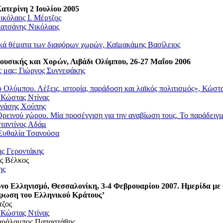
τερίνη 2 Ιουλίου 2005
κόλαος Ι. Μέρτζος
Κατσάνης Νικόλαος
νικά θέματα των διαφόρων χωρών, Καϊμακάμης Βασίλειος
υσικής και Χορών, Λιβάδι Ολύμπου, 26-27 Μαΐου 2006
ς μας; Γιώργος Συννεφάκης
 Ολύμπου. Λέξεις, ιστορία, παράδοση και λαϊκός πολιτισμός», Κώσ
 Κώστας Ντίνας
ανάσης Χούπης
ρεινού χώρου. Μία προσέγγιση για την αναβίωση τους. Το παράδει
ταντίνος Αδάμ
, Ευθαλία Τσανούσα
ης Γεροντάκης
ης Βέλκος
ης
νο Ελληνισμό, Θεσσαλονίκη, 3-4 Φεβρουαρίου 2007.
Ηµερίδα µε
ρφωση του Ελληνικού Κράτους’
τζος
 Κώστας Ντίνας
 Χαράλαμπος Παπαστάθης