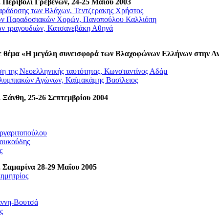
 Περιβόλι Γρεβενων, 24-25
Μαΐου
2003
παράδοσης των Βλάχων, Τεντζερακης Χρήστος
 των Παραδοσιακών Χορών, Πανοπούλου Καλλιόπη
ών τραγουδιών, Κατσανεβάκη Αθηνά
ε θέμα «Η μεγάλη συνεισφορά των Βλαχοφώνων Ελλήνων στην Α
ση της Νεοελληνικής ταυτότητας, Κωνσταντίνος Αδάμ
λυμπιακών Αγώνων, Καϊμακάμης Βασίλειος
Ξάνθη, 25-26 Σεπτεμβρίου 2004
ργαριτοπούλου
Κουκούδης
ς
, Σαμαρίνα
28-29
Μαΐου
2005
Δημητρίος
άννη-Βουτσά
ς