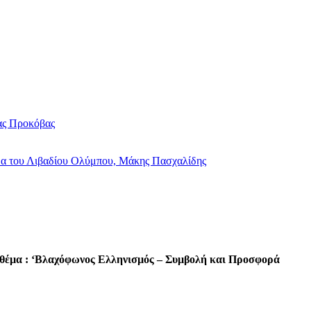
τας Προκόβας
γμα του Λιβαδίου Ολύμπου, Μάκης Πασχαλίδης
 θέµα : ‘Βλαχόφωνος Ελληνισµός – Συµβολή και Προσφορά