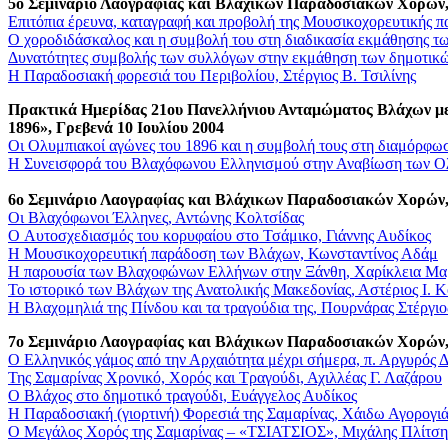
5o Σεμινάριο Λαογραφίας και Βλάχικων Παραδοσιακών Χορών,
Επιτόπια έρευνα, καταγραφή και προβολή της Μουσικοχορευτικής 
Ο χοροδιδάσκαλος και η συμβολή του στη διαδικασία εκμάθησης
Δυνατότητες συμβολής των συλλόγων στην εκμάθηση των δημοτικ
Η Παραδοσιακή φορεσιά του Περιβολίου, Στέργιος Β. Τσιλίνης
Πρακτικά Ημερίδας 21ου Πανελλήνιου Ανταμώματος Βλάχων μ
1896», Γρεβενά 10 Ιουλίου 2004
Οι Ολυμπιακοί αγώνες του 1896 και η συμβολή τους στη διαμόρφω
Η Συνεισφορά του Βλαχόφωνου Ελληνισμού στην Αναβίωση των Ο
6o Σεμινάριο Λαογραφίας και Βλάχικων Παραδοσιακών Χορών, 
Οι Βλαχόφωνοι Έλληνες, Αντώνης Κολτσίδας
O Αυτοσχεδιασμός του κορυφαίου στο Τσάμικο, Γιάννης Αυδίκος
Η Μουσικοχορευτική παράδοση των Βλάχων, Κωνσταντίνος Αδάμ
Η παρουσία των Βλαχοφώνων Ελλήνων στην Ξάνθη, Χαρίκλεια Μα
Το ιστορικό των Βλάχων της Ανατολικής Μακεδονίας, Αστέριος Ι. 
Η Βλαχομηλιά της Πίνδου και τα τραγούδια της, Πουρνάρας Στέργιο
7o Σεμινάριο Λαογραφίας και Βλάχικων Παραδοσιακών Χορών
Ο Ελληνικός γάμος από την Αρχαιότητα μέχρι σήμερα, π. Αργυρός 
Της Σαμαρίνας Χρονικό, Χορός και Τραγούδι, Αχιλλέας Γ. Λαζάρου
Ο Βλάχος στο δημοτικό τραγούδι, Ευάγγελος Αυδίκος
Η Παραδοσιακή (γιορτινή) Φορεσιά της Σαμαρίνας, Χάιδω Αγορογι
Ο Μεγάλος Χορός της Σαμαρίνας – «ΤΣΙΑΤΣΙΟΣ», Μιχάλης Πλίτση