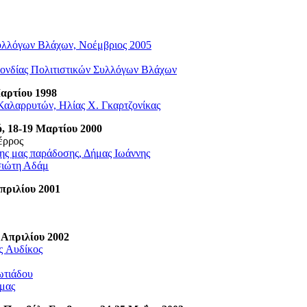
υλλόγων Βλάχων, Νοέμβριος 2005
πονδίας Πολιτιστικών Συλλόγων Βλάχων
αρτίου 1998
 Καλαρρυτών, Ηλίας Χ. Γκαρτζονίκας
, 18-19 Μαρτίου 2000
έρρος
ης μας παράδοσης, Δήμας Ιωάννης
σιώτη Αδάμ
πριλίου 2001
 Απριλίου 2002
ς Αυδίκος
ωτιάδου
ήμας