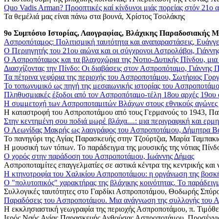
Quo Vadis Arman? Προοπτικές καί κίνδυνοι μιάς πορείας στόν 21ο 
Τα θεµέλιά µας είναι πάνω στα βουνά, Χρίστος Τσολάκης
9ο Συμπόσιο Ιστορίας, Λαογραφίας, Βλάχικης Παραδοσιακής 
Ασπροπόταμος: Πολιτισμική ταυτότητα και αναπαραστάσεις, Ευάγγε
Ο Περιηγητής του 21ου αιώνα και οι σύγχρονοι Αστρολάβοι, Γιάν
Ο Ασπροπόταμος και τα βλαχοχώρια της Νοτιο-Δυτικής Πίνδου, μι
Διασχίζοντας την Πίνδο: Οι διαβάσεις στον Ασπροπόταμο, Γιάννης 
Τα πέτρινα γεφύρια της περιοχής του Ασπροποτάμου, Σωτήριος Γορ
Το τοπωνυμικό ως πηγή της μεσαιωνικής ιστορίας του Ασπροποτάμο
Πληθυσμιακές έξοδοι από τον Ασπροπόταμο-τέλη 18ου αρχές 19ου
Η συμμετοχή των Ασπροποταμιτών Βλάχων στους εθνικούς αγώνε
Η καταστροφή του Ασπροποτάμου από τους Γερμανούς το 1943, Π
Στην κεντημένη σου ποδιά μωρέ βλάχα....: μια περιγραφική και ερ
Ο Λεωνίδας Μακρής ως λαογράφος του Ασπροποτάμου, Δήμητρα Β
Το πανηγύρι της Αγίας Παρασκευής στην Τζούρτζια, Μαρία Ταμπακ
Η μουσική των τόπων. Το παράδειγμα της μουσικής της νότιας Πίν
Ο χορός στην παράδοση του Ασπροποτάμου, Ιωάννης Δήμας
Ασπροποταμίτες επαγγελματίες σε αστικά κέντρα της κεντρικής και
Η κτηνοτροφία του Χαλικίου Ασπροποτάμου: η οργάνωση της βοσκή
Ο "πολυτοπικός" χαρακτήρας της βλάχικης κοινότητας. Το παράδε
Συλλογικές ταυτότητες στο Γαρδίκι Ασπροποτάμου, Θοδωρής Σπύρ
Παραδόσεις του Ασπροποτάμου. Μια ανάγνωση της συλλογής του 
Η εκκλησιαστική γεωγραφία της περιοχής Ασπροποτάμου, π. Τιμόθ
Ιερός Ναός Αγίας Παρασκευής Ανθούσας Ασπροποτάμου. Προσέγγισ