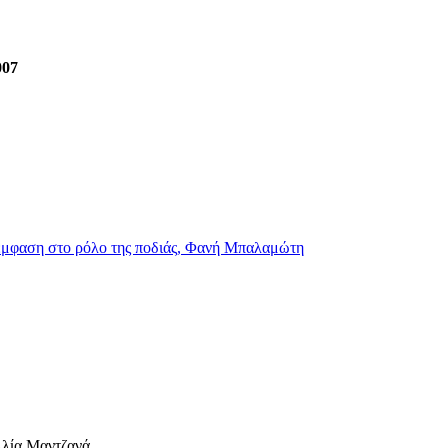
007
ε έμφαση στο ρόλο της ποδιάς, Φανή Μπαλαμώτη
λλία Μαντζανά