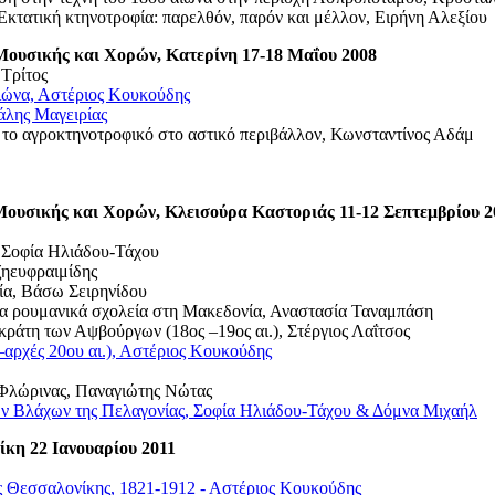
κτατική κτηνοτροφία: παρελθόν, παρόν και μέλλον, Ειρήνη Αλεξίου
ουσικής και Χορών, Κατερίνη 17-18 Μαΐου 2008
 Τρίτος
αιώνα, Αστέριος Κουκούδης
άλης Μαγειρίας
το αγροκτηνοτροφικό στο αστικό περιβάλλον, Κωνσταντίνος Αδάμ
ουσικής και Χορών, Κλεισούρα Καστοριάς 11-12 Σεπτεμβρίου 2
, Σοφία Ηλιάδου-Τάχου
ζηευφραιμίδης
ρία, Βάσω Σειρηνίδου
 τα ρουμανικά σχολεία στη Μακεδονία, Αναστασία Ταναμπάση
ράτη των Αψβούργων (18ος –19ος αι.), Στέργιος Λαΐτσος
–αρχές 20ου αι.), Αστέριος Κουκούδης
υ Φλώρινας, Παναγιώτης Νώτας
ων Βλάχων της Πελαγονίας, Σοφία Ηλιάδου-Τάχου & Δόμνα Μιχαήλ
κη 22 Ιανουαρίου 2011
ς Θεσσαλονίκης, 1821-1912 - Αστέριος Κουκούδης