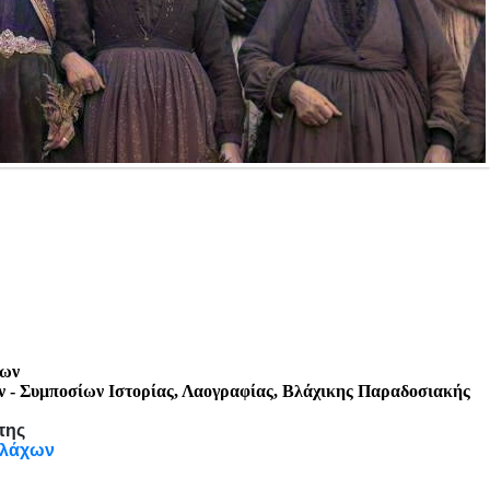
χων
ν
- Συ
μποσίων Ιστορίας, Λαογραφίας,
Βλάχικης
Παραδοσιακής
της
Βλάχων