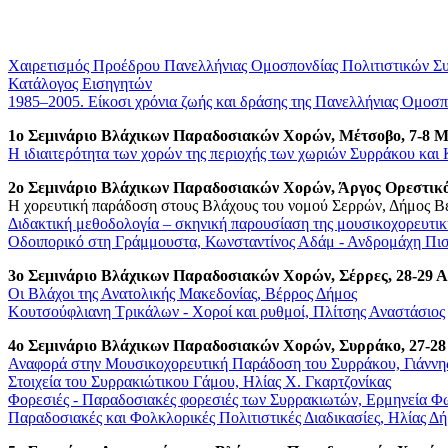
Χαιρετισμός Προέδρου Πανελλήνιας Ομοσπονδίας Πολιτιστικών Σ
Κατάλογος Εισηγητών
1985–2005. Είκοσι χρόνια ζωής και δράσης της Πανελλήνιας Ομοσ
1o Σεμινάριο Βλάχικων Παραδοσιακών Χορών, Μέτσοβο, 7-8 Μ
Η ιδιαιτερότητα των χορών της περιοχής των χωριών Συρράκου και
2o Σεμινάριο Βλάχικων Παραδοσιακών Χορών, Άργος Ορεστικό
Η χορευτική παράδοση στους Βλάχους του νομού Σερρών, Δήμος Β
Διδακτική μεθοδολογία – σκηνική παρουσίαση της μουσικοχορευτικ
Οδοιπορικό στη Γράμμουστα, Κωνσταντίνος Αδάμ - Ανδρομάχη Πι
3o Σεμινάριο Βλάχικων Παραδοσιακών Χορών, Σέρρες, 28-29 Α
Οι Βλάχοι της Ανατολικής Μακεδονίας, Βέρρος Δήμος
Kουτσούφλιανη Τρικάλων - Χοροί και ρυθμοί, Πλίτσης Αναστάσιος
4o Σεμινάριο Βλάχικων Παραδοσιακών Χορών, Συρράκο, 27-28
Αναφορά στην Μουσικοχορευτική Παράδοση του Συρράκου, Γιάννη
Στοιχεία του Συρρακιώτικου Γάμου, Ηλίας Χ. Γκαρτζονίκας
Φορεσιές - Παραδοσιακές φορεσιές των Συρρακιωτών, Ερμηνεία Φ
Παραδοσιακές και Φολκλορικές Πολιτιστικές Διαδικασίες, Ηλίας Δ