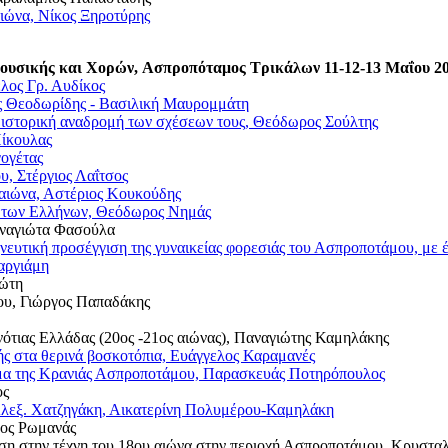
αιώνα, Νίκος Ξηροτύρης
Μουσικής και Χορών,
Ασπροπόταμος Τρικάλων
11-12-13 Μαΐου 2
λος Γρ. Αυδίκος
νης Θεοδωρίδης - Βασιλική Μαυρομμάτη
α ιστορική αναδρομή των σχέσεων τους, Θεόδωρος Σούλτης
Πίκουλας
γογέτας
υ, Στέργιος Λαΐτσος
 αιώνα, Αστέριος Κουκούδης
ς των Ελλήνων, Θεόδωρος Νημάς
αναγιώτα Φασούλα
μηνευτική προσέγγιση της γυναικείας φορεσιάς του Ασπροποτάμου, μ
αργιάμη
ιώτη
δου, Γιώργος Παπαδάκης
 νότιας Ελλάδας (20ος -21ος αιώνας), Παναγιώτης Καμηλάκης
ς στα θερινά βοσκοτόπια, Ευάγγελος Καραμανές
ιγμα της Κρανιάς Ασπροποτάμου, Παρασκευάς Ποτηρόπουλος
ος
Αλεξ. Χατζηγάκη, Αικατερίνη Πολυμέρου-Καμηλάκη
εος Ρωμανάς
η στην τέχνη του 18ου αιώνα στην περιοχή Ασπροποτάμου, Κρυστα