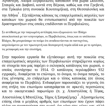
Αγναντερή. Ακόμα Περιβολιώτες κατοικούν στα χωριά Σκυλίτσι,
Σταυρός και Διαβατό, κοντά στη Βέροια, καθώς και στα Γρεβενά,
στα Τρίκαλα (στη συνοικία Κουτσομήλια), στη Θεσσαλονίκη και
1
την Αθήνα
. Εξετάζοντας κάποιος τις επαγγελματικές ασχολίες των
κατοίκων του χωριού θα εντυπωσιαστεί από την ποικιλία των
δραστηριοτήτων στις οποίες επιδίδονταν οι Περιβολιώτες.
Σε αντίθεση με την παγιωμένη αντίληψη που εξομοιώνει τον Βλάχο
αποκλειστικά με τον κτηνοτρόφο, οι Περιβολιώτες, όπως και οι υπόλοιποι
Βλάχοι, θα μπορούσαμε να πούμε ότι αναδεικνύονται σε παντεχνίτες,
ασχολούμενοι με τον πρωτογενή και δευτερογενή τομέα αλλά και με το εμπόριο,
τις μεταφορές και την επιστήμη.
Στην παρούσα εργασία θα εξετάσουμε αυτή την ποικιλία στις
επαγγελματικές ασχολίες των Περιβολιωτών στηριζόμενοι κυρίως
σε στοιχεία που μας παρέχει ο εκλογικός κατάλογος του χωριού, ο
οποίος συντάχτηκε το 1914. Ο κατάλογος περιλαμβάνει 932
εγγραφές. Αναφέρεται το επώνυμο, το όνομα, το όνομα πατρός, το
έτος γέννησης ,το επάγγελμα και ο τόπος κατοικίας (σε όλους
αναφέρεται το Περιβόλι). Ενδιαφέρον παρουσιάζει το γεγονός ότι
στη στήλη του επωνύμου καταγράφεται σε αρκετές περιπτώσεις
και το οικογενειακό παρωνύμιο (π. χ. Αποστολίνας ή Τέφας,
2
Αποστολίνας ή Μποτζέλης, Τάχος ή Σατραζέμης)
.Αξιοσημείωτος
επίσης είναι ο μεγάλος αριθμός των επωνύμων που έχουν πάψει
πλέον να συναντιούνται στο χωριό, όχι μόνο στις μέρες μας, αλλά