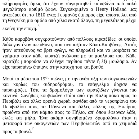
πληροφορίες όμως ότι έχουν συγκροτηθεί καραβάνια από πολύ
μεγαλύτερο αριθμό ζώων. Συγκεκριμένα ο Henry Holland μας
αναφέρει ότι το 1810 ένας Γερμανός έμπορος είχε αποστείλει από
τη Θες/νίκη μια ομάδα από χίλια εκατό άλογα, τη μεγαλύτερη μέχρι
6
εκείνη την εποχή.
Κάθε καραβάνι συγκροτούνταν από πολλούς κιρατζίδες, οι οποίοι
διάλεγαν έναν υπεύθυνο, που ονομαζόταν Κάπο-Καρβάνης. Αυτός
ήταν υπεύθυνος να βρει αγώγι, να πληρωθεί και να μοιράσει τα
χρήματα στον κάθε κιρατζή ανάλογα με τα μουλάρια του. Κάθε
κιρατζής μπορούσε να ελέγχει περίπου πέντε ή έξι μουλάρια. Αν
είχε παραπάνω έπαιρνε στην κατοχή του και βοηθό.
ου
Μετά τα μέσα του 19
αιώνα, με την ανάπτυξη των συγκοινωνιών
και κυρίως του σιδηροδρόμου, το επάγγελμα άρχισε να
παρακμάζει. Τότε τα δρομολόγια των κιρατζίδων γίνονται πιο
κοντινά. Συνήθως κουβαλάνε στάρι από την Καλαμπάκα προς το
Περιβόλι και άλλα ορεινά χωριά, σανίδια από τα νεροπρίονα του
Περιβολίου προς τα Γιάννενα και άλλες πόλεις της Ηπείρου,
προϊόντα από τον κάμπο προς το Πήλιο, απ’ όπου έφερναν λάδι,
ελιές και μήλα. Ένα ακόμα συνηθισμένο δρομολόγιο ήταν η
μεταφορά των οικογενειών των Περιβολιωτών από τα χειμαδιά
7
προς τα βουνά.