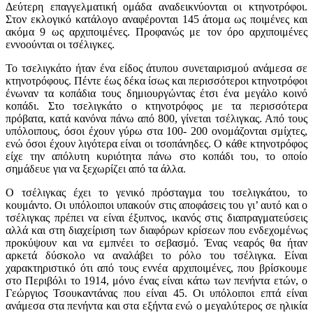
Δεύτερη επαγγελματική ομάδα αναδεικνύονται οι κτηνοτρόφοι.
Στον εκλογικό κατάλογο αναφέρονται 145 άτομα ως ποιμένες και
ακόμα 9 ως αρχιποιμένες. Προφανώς με τον όρο αρχιποιμένες
εννοούνται οι τσέλιγκες.
Το τσελιγκάτο ήταν ένα είδος άτυπου συνεταιρισμού ανάμεσα σε
κτηνοτρόφους. Πέντε έως δέκα ίσως και περισσότεροι κτηνοτρόφοι
ένωναν τα κοπάδια τους δημιουργώντας έτσι ένα μεγάλο κοινό
κοπάδι. Στο τσελιγκάτο ο κτηνοτρόφος με τα περισσότερα
πρόβατα, κατά κανόνα πάνω από 800, γίνεται τσέλιγκας. Από τους
υπόλοιπους, όσοι έχουν γύρω στα 100- 200 ονομάζονται σμίχτες,
ενώ όσοι έχουν λιγότερα είναι οι τσοπάνηδες. Ο κάθε κτηνοτρόφος
είχε την απόλυτη κυριότητα πάνω στο κοπάδι του, το οποίο
σημάδευε για να ξεχωρίζει από τα άλλα.
Ο τσέλιγκας έχει το γενικό πρόσταγμα του τσελιγκάτου, το
κουμάντο. Οι υπόλοιποι υπακούν στις αποφάσεις του γι’ αυτό και ο
τσέλιγκας πρέπει να είναι έξυπνος, ικανός στις διαπραγματεύσεις
αλλά και στη διαχείριση των διαφόρων κρίσεων που ενδεχομένως
προκύψουν και να εμπνέει το σεβασμό. Ένας νεαρός θα ήταν
αρκετά δύσκολο να αναλάβει το ρόλο του τσέλιγκα. Είναι
χαρακτηριστικό ότι από τους εννέα αρχιποιμένες, που βρίσκουμε
στο Περιβόλι το 1914, μόνο ένας είναι κάτω των πενήντα ετών, ο
Γεώργιος Τσουκαντάνας που είναι 45. Οι υπόλοιποι επτά είναι
ανάμεσα στα πενήντα και στα εξήντα ενώ ο μεγαλύτερος σε ηλικία