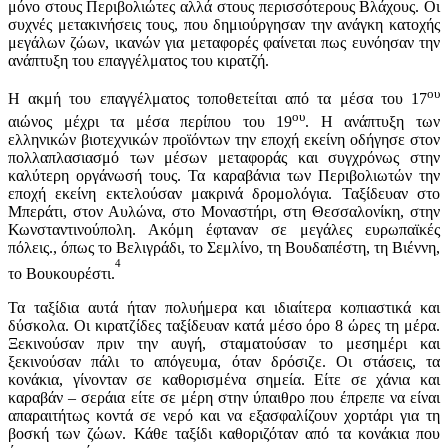
μόνο στους Περιβολιώτες αλλά στους περισσότερους Βλάχους. Οι
συχνές μετακινήσεις τους, που δημιούργησαν την ανάγκη κατοχής
μεγάλων ζώων, ικανών για μεταφορές φαίνεται πως ευνόησαν την
ανάπτυξη του επαγγέλματος του κιρατζή.
ου
Η ακμή του επαγγέλματος τοποθετείται από τα μέσα του 17
ου
αιώνος μέχρι τα μέσα περίπου του 19
. Η ανάπτυξη των
ελληνικών βιοτεχνικών προϊόντων την εποχή εκείνη οδήγησε στον
πολλαπλασιασμό των μέσων μεταφοράς και συγχρόνως στην
καλύτερη οργάνωσή τους. Τα καραβάνια των Περιβολιωτών την
εποχή εκείνη εκτελούσαν μακρινά δρομολόγια. Ταξίδευαν στο
Μπεράτι, στον Αυλώνα, στο Μοναστήρι, στη Θεσσαλονίκη, στην
Κωνσταντινούπολη. Ακόμη έφταναν σε μεγάλες ευρωπαϊκές
πόλεις., όπως το Βελιγράδι, το Σεμλίνο, τη Βουδαπέστη, τη Βιέννη,
4
το Βουκουρέστι.
Τα ταξίδια αυτά ήταν πολυήμερα και ιδιαίτερα κοπιαστικά και
δύσκολα. Οι κιρατζίδες ταξίδευαν κατά μέσο όρο 8 ώρες τη μέρα.
Ξεκινούσαν πριν την αυγή, σταματούσαν τo μεσημέρι και
ξεκινούσαν πάλι το απόγευμα, όταν δρόσιζε. Οι στάσεις, τα
κονάκια, γίνονταν σε καθορισμένα σημεία. Είτε σε χάνια και
καραβάν – σεράια είτε σε μέρη στην ύπαιθρο που έπρεπε να είναι
απαραιτήτως κοντά σε νερό και να εξασφαλίζουν χορτάρι για τη
βοσκή των ζώων. Κάθε ταξίδι καθοριζόταν από τα κονάκια που