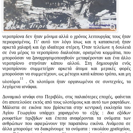
νεροπρίονα δεν ήταν μόνιμα αλλά ο χρόνος λειτουργίας τους ήταν
περιορισμένος. Γι’ αυτό τον λόγο ίσως και η κατασκευή ήταν
αρκετά χαλαρή και όχι ιδιαίτερα στέρεη. Όταν τελείωνε η δουλειά
σε ένα μέρος το νεροπρίονο διαλυόταν, ορισμένα κομμάτια, που
μπορούσαν να ξαναχρησιμοποιηθούν μεταφέρονταν και ένα άλλο
νεροπρίονο στηνόταν κάπου αλλού. Στη δημιουργία ενός
νεροπρίονου συμμετείχαν αρκετά άτομα και μερικές φορές
μπορούσαν να συμμετέχουν, ως μέτοχοι κατά κάποιο τρόπο, και μη
11
υλοτόμοι
. Οι υλοτόμοι ήταν οργανωμένοι σε συντεχνίες, τα
λεγόμενα ισνάφια.
Δυναμικό ισνάφι στο Περιβόλι, στις παλαιότερες εποχές, φαίνεται
ότι αποτελούσε εκτός από τους υλοτόμους και αυτό των ραφτάδων.
Μάλιστα σε εικόνα που βρίσκεται στην κεντρική εκκλησία του
Αγίου Γεωργίου υπάρχει χαραγμένο το εξής :
δυα εξόδων
ρουφετίων τερζήδων
και έπειτα αναφέρονται τα ονόματα των
ανθρώπων που αφιερώνουν την παραπάνω εικόνα. Ανάμεσα σε
άλλα μπορούμε να διακρίνουμε τα ονόματα :
νικολάου χρισοχόου,