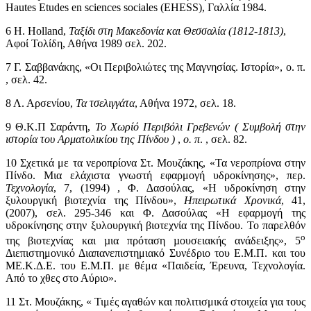
Hautes Etudes en sciences sociales (EHESS), Γαλλία 1984.
6
H. Holland,
Ταξίδι στη Μακεδονία και Θεσσαλία (1812-1813)
,
Αφοί Τολίδη, Αθήνα 1989 σελ. 202.
7
Γ. Σαββανάκης, «Οι Περιβολιώτες της Μαγνησίας. Ιστορία», ο. π.
, σελ. 42.
8
Λ. Αρσενίου,
Τα τσελιγγάτα
, Αθήνα 1972, σελ. 18.
9
Θ.Κ.Π Σαράντη,
Το Χωρίό Περιβόλι Γρεβενών ( Συμβολή στην
ιστορία του Αρματολικίου της Πίνδου )
,
ο. π
. , σελ. 82.
10
Σχετικά με τα νεροπρίονα Στ. Μουζάκης, «Τα νεροπρίονα στην
Πίνδο. Μια ελάχιστα γνωστή εφαρμογή υδροκίνησης», περ.
Τεχνολογία
, 7, (1994) , Φ. ∆ασούλας, «H υδροκίνηση στην
ξυλουργική βιοτεχνία της Πίνδου»,
Ηπειρωτικά Χρονικά
, 41,
(2007), σελ. 295-346 και Φ. Δασούλας «Η εφαρµογή της
υδροκίνησης στην ξυλουργική βιοτεχνία της Πίνδου. Το παρελθόν
ο
της βιοτεχνίας και µια πρόταση µουσειακής ανάδειξης», 5
Διεπιστημονικό Διαπανεπιστημιακό Συνέδριο του Ε.Μ.Π. και του
ΜΕ.Κ.Δ.Ε. του Ε.Μ.Π. με θέμα «Παιδεία, Έρευνα, Τεχνολογία.
Από το χθες στο Αύριο».
11
Στ. Μουζάκης, « Τιμές αγαθών και πολιτισμικά στοιχεία για τους