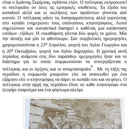
είναι ο Ιωάννης Σκρίμπας, ογδόντα ετών. Ο τσέλιγκας εκπροσωπεί
το τσελιγκάτο σε όλες τις εμπορικές υποθέσεις. Τα έξοδα του
κοπαδιού αλλά και οι πωλήσεις των προϊόντων γίνονται από
κοινού. Ο τσέλιγκας κάνει τις διαπραγματεύσεις αλλά γυρνώντας
στο κοπάδι ενημερώνει τους υπόλοιπους κτηνοτρόφους. Αυτοί
σημειώνουν και ουσιαστικά διατηρεί ο καθένας μια κατάσταση
εσόδων- εξόδων. Η εκκαθάριση γίνεται δύο φορές το χρόνο. Μία
την άνοιξη και μία το φθινόπωρο. Σαν συμβολικές ημερομηνίες
η
χρησιμοποιούνται η 23
Απριλίου, γιορτή του Αγίου Γεωργίου και
η
η 26
Οκτωβρίου, γιορτή του Αγίου Δημητρίου. Η χρονική αυτή
περίοδος ανάμεσα στις δύο παραπάνω ημερομηνίες ήταν και το
διάστημα για το οποίο συμφωνούσαν να συνεργάζονται ο
8
τσέλιγκας και οι σμίχτες και οι τσιομπαναραίοι
. Με τη λήξη της
περιόδου η συμφωνία μπορούσε είτε να ανανεωθεί για ένα
εξάμηνο είτε ο κτηνοτρόφος να πάρει το κοπάδι του και να φύγει. Ο
τσέλιγκας στην αρχή της περιόδου έδινε σε κάθε κτηνοτρόφο ένα
ζευγάρι τσαρούχια και ένα φόρτωμα αλεύρι.