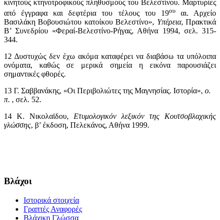
κινητούς κτηνοτροφικούς πληθυσμούς του Βελεστίνου. Μαρτυρίες
ου
από έγγραφα και δεφτέρια του τέλους του 19
αι. Αρχείο
Βασιλάκη Βοβουσιώτου κατοίκου Βελεστίνο»,
Υπέρεια
, Πρακτικά
Β’ Συνεδρίου «Φεραί-Βελεστίνο-Ρήγας, Αθήνα 1994, σελ. 315-
344.
12
Δυστυχώς δεν έχω ακόμα καταφέρει να διαβάσω τα υπόλοιπα
ονόματα, καθώς σε μερικά σημεία η εικόνα παρουσιάζει
σημαντικές φθορές.
13
Γ. Σαββανάκης, «Οι Περιβολιώτες της Μαγνησίας. Ιστορία»,
ο.
π
. , σελ. 52.
14
Κ. Νικολαϊδου,
Ετυμολογικόν λεξικόν της Κουτσοβλαχικής
γλώσσης
, β’ έκδοση, Πελεκάνος, Αθήνα 1999.
Βλάχοι
Ιστορικά στοιχεία
Γραπτές Αναφορές
Βλάχικη Γλώσσα