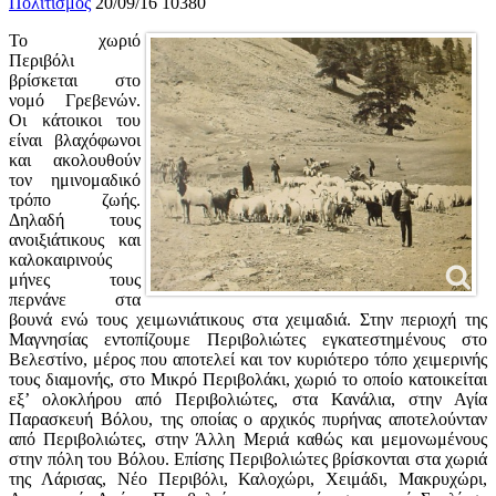
Πολιτισμός
20/09/16
10380
Το χωριό
Περιβόλι
βρίσκεται στο
νομό Γρεβενών.
Οι κάτοικοι του
είναι βλαχόφωνοι
και ακολουθούν
τον ημινομαδικό
τρόπο ζωής.
Δηλαδή τους
ανοιξιάτικους και
καλοκαιρινούς
μήνες τους
περνάνε στα
βουνά ενώ τους χειμωνιάτικους στα χειμαδιά. Στην περιοχή της
Μαγνησίας εντοπίζουμε Περιβολιώτες εγκατεστημένους στο
Βελεστίνο, μέρος που αποτελεί και τον κυριότερο τόπο χειμερινής
τους διαμονής, στο Μικρό Περιβολάκι, χωριό το οποίο κατοικείται
εξ’ ολοκλήρου από Περιβολιώτες, στα Κανάλια, στην Αγία
Παρασκευή Βόλου, της οποίας ο αρχικός πυρήνας αποτελούνταν
από Περιβολιώτες, στην Άλλη Μεριά καθώς και μεμονωμένους
στην πόλη του Βόλου. Επίσης Περιβολιώτες βρίσκονται στα χωριά
της Λάρισας, Νέο Περιβόλι, Καλοχώρι, Χειμάδι, Μακρυχώρι,