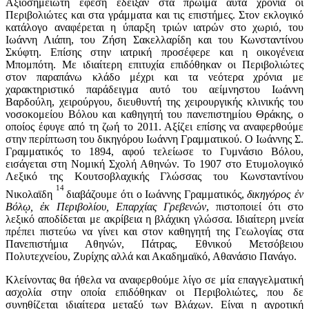
Αξιοσημείωτη έφεση έδειξαν στα πρώιμα αυτά χρόνια οι
Περιβολιώτες και στα γράμματα και τις επιστήμες. Στον εκλογικό
κατάλογο αναφέρεται η ύπαρξη τριών ιατρών στο χωριό, του
Ιωάννη Λιάπη, του Ζήση Σακελλαρίδη και του Κωνσταντίνου
Σκύφτη. Επίσης στην ιατρική προσέφερε και η οικογένεια
Μπομπότη. Με ιδιαίτερη επιτυχία επιδόθηκαν οι Περιβολιώτες
στον παραπάνω κλάδο μέχρι και τα νεότερα χρόνια με
χαρακτηριστικό παράδειγμα αυτό του αείμνηστου Ιωάννη
Βαρδούλη, χειρούργου, διευθυντή της χειρουργικής κλινικής του
νοσοκομείου Βόλου και καθηγητή του πανεπιστημίου Θράκης, ο
οποίος έφυγε από τη ζωή το 2011. Αξίζει επίσης να αναφερθούμε
στην περίπτωση του δικηγόρου Ιωάννη Γραμματικού. Ο Ιωάννης Σ.
Γραμματικός το 1894, αφού τελείωσε το Γυμνάσιο Βόλου,
εισάγεται στη Νομική Σχολή Αθηνών. Το 1907 στο Ετυμολογικό
Λεξικό της Κουτσοβλαχικής Γλώσσας του Κωνσταντίνου
14
Νικολαϊδη
διαβάζουμε ότι ο Ιωάννης Γραμματικός,
δικηγόρος ἐν
Βόλῳ, ἐκ Περιβολίου, Επαρχίας Γρεβενών
, πιστοποιεί ότι στο
λεξικό αποδίδεται με ακρίβεια η βλάχικη γλώσσα. Ιδιαίτερη μνεία
πρέπει πιστεύω να γίνει και στον καθηγητή της Γεωλογίας στα
Πανεπιστήμια Αθηνών, Πάτρας, Εθνικού Μετσόβειου
Πολυτεχνείου, Ζυρίχης αλλά και Ακαδημαϊκό, Αθανάσιο Πανάγο.
Κλείνοντας θα ήθελα να αναφερθούμε λίγο σε μία επαγγελματική
ασχολία στην οποία επιδόθηκαν οι Περιβολιώτες, που δε
συνηθίζεται ιδιαίτερα μεταξύ των Βλάχων. Είναι η αγροτική