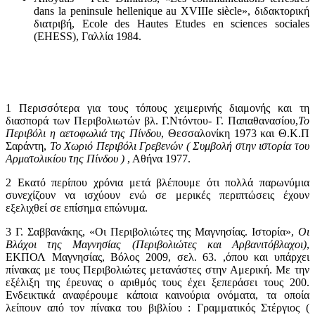
dans la peninsule hellenique au XVIIIe siècle», διδακτορική
διατριβή, Ecole des Hautes Etudes en sciences sociales
(EHESS), Γαλλία 1984.
1
Περισσότερα για τους τόπους χειμερινής διαμονής και τη
διασπορά των Περιβολιωτών βλ. Γ.Ντόντου- Γ. Παπαθανασίου,
Το
Περιβόλι η αετοφωλιά της Πίνδου
, Θεσσαλονίκη 1973 και Θ.Κ.Π
Σαράντη,
Το Χωριό Περιβόλι Γρεβενών ( Συμβολή στην ιστορία του
Αρματολικίου της Πίνδου )
, Αθήνα 1977.
2
Εκατό περίπου χρόνια μετά βλέπουμε ότι πολλά παρωνύμια
συνεχίζουν να ισχύουν ενώ σε μερικές περιπτώσεις έχουν
εξελιχθεί σε επίσημα επώνυμα.
3
Γ. Σαββανάκης, «Οι Περιβολιώτες της Μαγνησίας. Ιστορία»,
Οι
Βλάχοι της Μαγνησίας (Περιβολιώτες και Αρβανιτόβλαχοι)
,
ΕΚΠΟΛ Μαγνησίας, Βόλος 2009, σελ. 63. ,όπου και υπάρχει
πίνακας με τους Περιβολιώτες μετανάστες στην Αμερική. Με την
εξέλιξη της έρευνας ο αριθμός τους έχει ξεπεράσει τους 200.
Ενδεικτικά αναφέρουμε κάποια καινούρια ονόματα, τα οποία
λείπουν από τον πίνακα του βιβλίου : Γραμματικός Στέργιος (