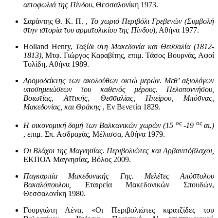
αετοφωλιά της Πίνδου
, Θεσσαλονίκη 1973.
Σαράντης Θ. Κ. Π. ,
Το χωριό Περιβόλι Γρεβενών (Συμβολή
στην ιστορία του αρματολικίου της Πίνδου
), Αθήνα 1977.
Holland Henry,
Ταξίδι στη Μακεδονία και Θεσσαλία (1812-
1813)
, Μτφ. Γιώργος Καραβίτης, επιμ. Τάσος Βουρνάς, Αφοί
Τολίδη, Αθήνα 1989.
Δρομοδείκτης των ακολούθων οκτώ μερών. Μεθ’ αξιολόγων
υποσημειώσεων του καθενός μέρους. Πελοποννήσου,
Βοιωτίας, Αττικής, Θεσσαλίας, Ηπείρου, Μπόσνας,
Μακεδονίας, και Θράκης
, Εν Βενετία 1829.
ος
ος
Η οικονομική δομή των Βαλκανικών χωρών (15
-19
αι.)
, επιμ. Σπ. Ασδραχάς, Μέλισσα, Αθήνα 1979.
Οι Βλάχοι της Μαγνησίας. Περιβολιώτες και Αρβανιτόβλαχοι,
ΕΚΠΟΛ Μαγνησίας, Βόλος 2009.
Παγκαρπία Μακεδονικής Γης. Μελέτες Απόστολου
Βακαλόπουλου,
Εταιρεία Μακεδονικών Σπουδών,
Θεσσαλονίκη 1980.
Γουργιώτη Λένα, «Οι Περιβολιώτες κιρατζίδες του