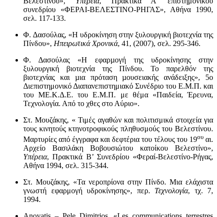
Βελεστίνου»,
Υπέρεια
, Πρακτικά Α’ επιστημονικού
συνεδρίου «ΦΕΡΑΙ-ΒΕΛΕΣΤΙΝΟ-ΡΗΓΑΣ», Αθήνα 1990,
σελ. 117-133.
Φ. ∆ασούλας, «H υδροκίνηση στην ξυλουργική βιοτεχνία της
Πίνδου»,
Ηπειρωτικά Χρονικά
, 41, (2007), σελ. 295-346.
Φ. Δασούλας «Η εφαρµογή της υδροκίνησης στην
ξυλουργική βιοτεχνία της Πίνδου. Το παρελθόν της
βιοτεχνίας και µια πρόταση µουσειακής ανάδειξης», 5ο
Διεπιστημονικό Διαπανεπιστημιακό Συνέδριο του Ε.Μ.Π. και
του ΜΕ.Κ.Δ.Ε. του Ε.Μ.Π. με θέμα «Παιδεία, Έρευνα,
Τεχνολογία. Από το χθες στο Αύριο».
Στ. Μουζάκης, « Τιμές αγαθών και πολιτισμικά στοιχεία για
τους κινητούς κτηνοτροφικούς πληθυσμούς του Βελεστίνου.
ου
Μαρτυρίες από έγγραφα και δεφτέρια του τέλους του 19
αι.
Αρχείο Βασιλάκη Βοβουσιώτου κατοίκου Βελεστίνο»,
Υπέρεια
, Πρακτικά Β’ Συνεδρίου «Φεραί-Βελεστίνο-Ρήγας,
Αθήνα 1994, σελ. 315-344.
Στ. Μουζάκης, «Τα νεροπρίονα στην Πίνδο. Μια ελάχιστα
γνωστή εφαρμογή υδροκίνησης», περ.
Τεχνολογία
, τχ. 7,
1994.
Anoyatis – Pele Dimitrios, «Les communications terrestres