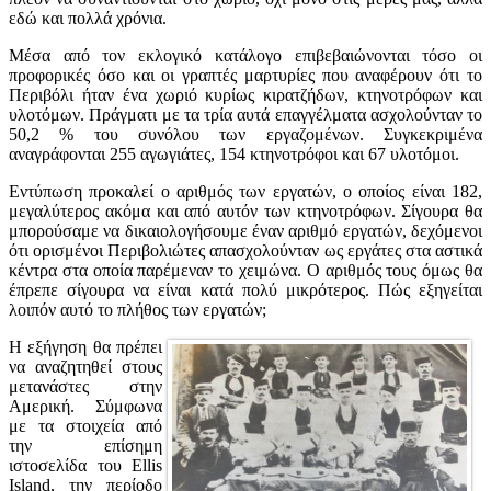
εδώ και πολλά χρόνια.
Μέσα από τον εκλογικό κατάλογο επιβεβαιώνονται τόσο οι
προφορικές όσο και οι γραπτές μαρτυρίες που αναφέρουν ότι το
Περιβόλι ήταν ένα χωριό κυρίως κιρατζήδων, κτηνοτρόφων και
υλοτόμων. Πράγματι με τα τρία αυτά επαγγέλματα ασχολούνταν το
50,2 % του συνόλου των εργαζομένων. Συγκεκριμένα
αναγράφονται 255 αγωγιάτες, 154 κτηνοτρόφοι και 67 υλοτόμοι.
Εντύπωση προκαλεί ο αριθμός των εργατών, ο οποίος είναι 182,
μεγαλύτερος ακόμα και από αυτόν των κτηνοτρόφων. Σίγουρα θα
μπορούσαμε να δικαιολογήσουμε έναν αριθμό εργατών, δεχόμενοι
ότι ορισμένοι Περιβολιώτες απασχολούνταν ως εργάτες στα αστικά
κέντρα στα οποία παρέμεναν το χειμώνα. Ο αριθμός τους όμως θα
έπρεπε σίγουρα να είναι κατά πολύ μικρότερος. Πώς εξηγείται
λοιπόν αυτό το πλήθος των εργατών;
Η εξήγηση θα πρέπει
να αναζητηθεί στους
μετανάστες στην
Αμερική. Σύμφωνα
με τα στοιχεία από
την επίσημη
ιστοσελίδα του Ellis
Island, την περίοδο