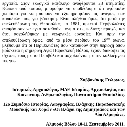
εργασία. Στον εκλογικό κατάλογο αναφέρονται 23 κτηματίες.
Κάποιοι από αυτούς μπορούμε να υποθέσουμε ότι αγόρασαν
χωράφια για να μπορούν να εξυπηρετήσουν τις ανάγκες των
κοπαδιών τους για βόσκηση. Είναι αλήθεια όμως ότι μετά την
απελευθέρωση της Θεσσαλίας, το 1881, αρκετοί Περιβολιώτες
αποφάσισαν να εγκατασταθούν μόνιμα στις πεδινές περιοχές και
έτσι ασχολήθηκαν με γεωργικές εργασίες. Και πριν την
ου
απελευθέρωση όμως, από τα μέσα περίπου του 19
αιώνα,
βλέπουμε ότι οι Περιβολιώτες που κατοικούν στην περιοχή όπου
βρίσκεται η σημερινή Αγία Παρασκευή Βόλου, έχουν διακόψει τις
σχέσεις τους με το Περιβόλι και ασχολούνται με την καλλιέργεια
της γης.
Σαββανάκης Γεώργιος,
Ιστορικός-Αρχαιολόγος, ΜΔΕ Ιστορίας, Αρχαιολογίας και
Κοινωνικής Ανθρωπολογίας, Πανεπιστήμιο Θεσσαλίας.
12ο Συμπόσιο Ιστορίας, Λαογραφίας,
Βλάχικης Παραδοσιακής
Μουσικής και Χορών «Οι Βλάχοι της Δημητριάδος και των
Δύο Αλμυρών»,
Αλμυρός Βόλου 10-11 Σεπτεμβρίου 2011.