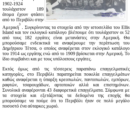
1902-1924
τουλάχιστον 189
άτομα έχουν φτάσει
από το Περιβόλι στην
3
Αμερική
. Συγκρίνοντας τα στοιχεία από την ιστοσελίδα του Ellis
Island και τον εκλογικό κατάλογο βλέπουμε ότι τουλάχιστον οι 52
από τους 182 εργάτες είναι μετανάστες στην Αμερική. Θα
μπορούσαμε ενδεικτικά να αναφέρουμε την περίπτωση του
Δημήτριου Τέτσα, ο οποίος αναφέρεται στον εκλογικό κατάλογο
του 1914 ως εργάτης ενώ από το 1909 βρίσκεται στην Αμερική. Το
ίδιο συμβαίνει και με τους υπόλοιπους εργάτες.
Εκτός όμως από τις τέσσερεις παραπάνω επαγγελματικές
κατηγορίες, στο Περιβόλι παρατηρείται ποικιλία επαγγελμάτων
καθώς αναφέρεται η ύπαρξη κρεοπωλών, παντοπωλών, εμπόρων,
ραφτών, τσαρουχάδων, αρτοποιών αλλά και επιστημόνων.
Συνολικά αναφέρονται 43 διαφορετικά επαγγέλματα. Σύμφωνα με
τα στοιχεία και εξετάζοντας τα δεδομένα της εποχής θα
μπορούσαμε να πούμε ότι το Περιβόλι ήταν σε πολύ μεγάλο
ποσοστό ένα αύταρκες χωριό.