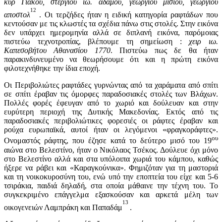
κυρ Γιάκου, στεργίου ιω. αδάμου, γεωργίου μίσιου, γεωργίου
12
αποστολ
. Οι τερζήδες ήταν η ειδική κατηγορία ραφτάδων που
κεντούσαν με τις κλωστές τα σχέδια πάνω στις στολές. Στην εικόνα
δεν υπάρχει ημερομηνία αλλά σε διπλανή εικόνα, παρόμοιας
πιστεύω τεχνοτροπίας, βλέπουμε τη σημείωση :
χειρ ιω.
Καπεσοβήτου Αθανασίου 1770
. Πιστεύω πως δε θα ήταν
παρακινδυνευμένο να θεωρήσουμε ότι και η πρώτη εικόνα
φιλοτεχνήθηκε την ίδια εποχή.
Οι Περιβολιώτες ραφτάδες γυρνώντας από τα χαράματα από σπίτι
σε σπίτι έραβαν τις όμορφες παραδοσιακές στολές των Βλάχων.
Πολλές φορές έφευγαν από το χωριό και δούλευαν και στην
ευρύτερη περιοχή της Δυτικής Μακεδονίας. Εκτός από τις
παραδοσιακές περιβολιώτικες φορεσιές οι ράφτες έραβαν και
ρούχα ευρωπαϊκά, αυτοί ήταν οι λεγόμενοι «φραγκοράφτες».
ου
Ονομαστός ράφτης, που έζησε κατά το δεύτερο μισό του 19
αιώνα στο Βελεστίνο, ήταν ο Νικόλαος Τσέκος. Δούλευε όχι μόνο
στο Βελεστίνο αλλά και στα υπόλοιπα χωριά του κάμπου, καθώς
ήξερε να ράβει και «Καραγκούνικα». Φημιζόταν για τη μαστοριά
και τη νοικοκυροσύνη του, ενώ υπό την εποπτεία του είχε και 5-6
τσιράκια, παιδιά δηλαδή, στα οποία μάθαινε την τέχνη του. Το
συγκεκριμένο επάγγελμα εξασκούσαν και αρκετά μέλη των
13
οικογενειών Λαμπράκη και Παπαδάμ
.