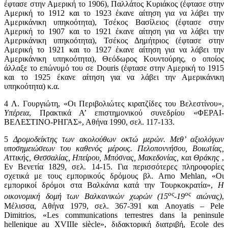
έφτασε στην Αμερική το 1906), Παλλάτος Κυριάκος (έφτασε στην
Αμερική το 1912 και το 1923 έκανε αίτηση για να λάβει την
Αμερικάνικη υπηκοότητα), Τσέκος Βασίλειος (έφτασε στην
Αμερική το 1907 και το 1921 έκανε αίτηση για να λάβει την
Αμερικάνικη υπηκοότητα), Τσέκος Δημήτριος (έφτασε στην
Αμερική το 1921 και το 1927 έκανε αίτηση για να λάβει την
Αμερικάνικη υπηκοότητα), Θεόδωρος Κουντούρης, ο οποίος
άλλαξε το επώνυμό του σε Douris (έφτασε στην Αμερική το 1915
και το 1925 έκανε αίτηση για να λάβει την Αμερικάνικη
υπηκοότητα) κ.α.
4
Λ. Γουργιώτη, «Οι Περιβολιώτες κιρατζίδες του Βελεστίνου»,
Υπέρεια
, Πρακτικά Α’ επιστημονικού συνεδρίου «ΦΕΡΑΙ-
ΒΕΛΕΣΤΙΝΟ-ΡΗΓΑΣ», Αθήνα 1990, σελ. 117-133.
5
Δρομοδείκτης των ακολούθων οκτώ μερών. Μεθ’ αξιολόγων
υποσημειώσεων του καθενός μέρους. Πελοποννήσου, Βοιωτίας,
Αττικής, Θεσσαλίας, Ηπείρου, Μπόσνας, Μακεδονίας, και Θράκης
,
Εν Βενετία 1829, σελ. 14-15. Για περισσότερες πληροφορίες
σχετικά με τους εμπορικούς δρόμους βλ. Arno Mehlan, «Οι
εμπορικοί δρόμοι στα Βαλκάνια κατά την Τουρκοκρατία»,
Η
ος
ος
οικονομική δομή των Βαλκανικών χωρών (15
-19
αιώνας)
,
Μέλισσα, Αθήνα 1979, σελ. 367-391 και Anoyatis – Pele
Dimitrios, «Les communications terrestres dans la peninsule
hellenique au XVIIIe siècle», διδακτορική διατριβή, Ecole des