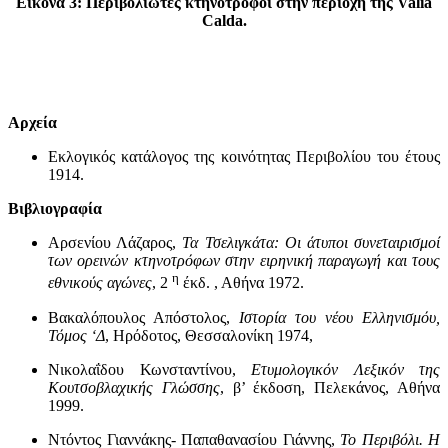
Εικόνα 3: Περιβολιώτες κτηνοτρόφοι στην περιοχή της Valia
Calda.
Αρχεία
Εκλογικός κατάλογος της κοινότητας Περιβολίου του έτους
1914.
Βιβλιογραφία
Αρσενίου Λάζαρος,
Τα Τσελιγκάτα: Οι άτυποι συνεταιρισμοί
των ορεινών κτηνοτρόφων στην ειρηνική παραγωγή και τους
η
εθνικούς αγώνες
, 2
έκδ. , Αθήνα 1972.
Βακαλόπουλος Απόστολος,
Ιστορία του νέου Ελληνισμόυ,
Τόμος ‘Δ
, Ηρόδοτος, Θεσσαλονίκη 1974,
Νικολαΐδου Κωνσταντίνου,
Ετυμολογικόν Λεξικόν της
Κουτσοβλαχικής Γλώσσης
, β’ έκδοση, Πελεκάνος, Αθήνα
1999.
Ντόντος Γιαννάκης- Παπαθανασίου Γιάννης,
Το Περιβόλι. Η