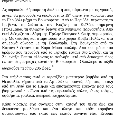
έπρεπε να κάνουν.
Ας παρακολουθήσουμε τη διαδρομή που, σύμφωνα με τις γραπτές
ο
πηγές, θα μπορούσε να ακολουθεί το 19
αιώνα ένα καραβάνι από
το Περιβόλι μέχρι το Βουκουρέστι. Από το Περιβόλι περνώντας τα
Γρεβενά, τη Σιάτιστα, την Κοζάνη, το Καϊλάρ, σημερινή
Πτολεμαϊδα, τη Φλώρινα έφτανε στα Μπιτώλια (Μοναστήρι). Από
εκεί διέσχιζε τα εδάφη της Πρώην Γιουγκοσλαβικής Δημοκρατίας
της Μακεδονίας και σταματούσε στο χωριό Κρίβα Παλάνκα, στα
σημερινά σύνορα με τη Βουλγαρία. Στη Βουλγαρία από το
Κισταντίλ έφτανε στο Καρά Μουσταφαλάρ. Από εκεί μέσω του
δρόμου που περνούσε από το Τίρνοβο έφτανε στο Σιστόβι και τη
Ζεμενίτζα. Έπειτα πλέοντας το Δούναβη μετά από δεκαοχτώ ώρες
έφτανε στις περιοχές κοντά στο Βουκουρέστι. Ολόκληρο το ταξίδι
5
διαρκούσε περίπου 206 ώρες.
Στα ταξίδια τους αυτά οι κιρατζίδες μετέφεραν βαμβάκι από τη
Θεσσαλία, νήματα από τα Αμπελάκια, υφαντά, δέρματα, μετάξι
από την Αγιά και το Πήλιο και επιστρέφοντας έφερναν μαζί τους
βιομηχανικά προϊόντα από τις ευρωπαϊκές πόλεις, όπως τσόχες,
υφάσματα, γυαλικά, σιδερικά, επιχρυσώματα.
Κάθε κιρατζής είχε συνήθως στην κατοχή του πέντε έως και
δεκαπέντε μουλάρια και ένα άλογο και κάθε καραβάνι
συγκροτούνταν από εκατό έως εκατόν πενήντα ζώα. Έχουμε