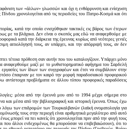
ξαφάνιση των «άλλων» γλωσσών και όχι η ενθάρρυνση και ενίσχυση
 Πίνδου χρονολογείται από τις περιοδείες του Πατρο-Κοσμά και ότι
ορίας, κατά την οποία ενισχύθηκαν τακτικές εις βάρος των έτερων
ρως με τα βλάχικα. Δεν είναι ο σκοπός μας εδώ να αναφερθούμε με
ορικά κατά την διάρκεια της έρευνας κυρίως από νεότερες γενιές
η αιτιολόγησή τους, αν υπάρχει, και την απόρριψή τους, αν δεν
τει τέτοια πρόθεση σαν αυτήν που του καταλογίζουν. Υπάρχει μόνο
ν θα αναφερθούμε μαζί με το μυθιστορηματικό αφήγημα του Σαρδελή
ς εργασίες των ίδιων των συγγραφέων και έτσι να συμβάλουν στην
τόσο έπαιρναν με τον καιρό την μορφή παραδοσιακού προφορικού
πίσω αντίστοιχα προβλήματα σε άλλου τύπου προφορικές παραδόσεις
ογίες: μέσα από την έρευνά μου από το 1994 μέχρι σήμερα στο
να και μέσα από την βιβλιογραφική και ιστορική έρευνα. Όπως έχω
μου λόγω των επιδρομών των Τουρκαλβανών (λαϊκή ονοματολογία για
πομόνωσής τους στην περιοχή είναι αριθμητικά μεγαλύτερο από αυτό
νως μπορεί να πει κανείς ότι χρονολογείται πριν από την φυγή τους
αι που άλλοι ενδεχομένως θα μπορούσαν να επιβεβαιώσουν), ότι το
ε το εθιμικό ρεπερτόριο της περιοχής της Πίνδου (Γρεβενών, Βοίου