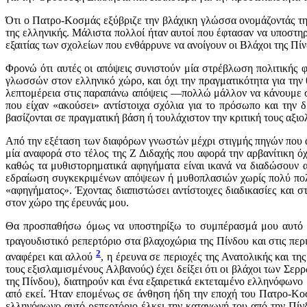
Ότι ο Πατρο-Κοσμάς εξύβριζε την βλάχικη γλώσσα ονομάζοντάς τη
της ελληνικής. Μάλιστα πολλοί ήταν αυτοί που έφτασαν να υποστηρ
εξαιτίας των σχολείων που ενθάρρυνε να ανοίγουν οι Βλάχοι της Πίνδ
Φρονώ ότι αυτές οι απόψεις συνιστούν μία στρέβλωση πολιτικής φ
γλωσσών στον ελληνικό χώρο, και όχι την πραγματικότητα για την
λεπτομέρεια στις παραπάνω απόψεις ―πολλώ μάλλον να κάνουμε συ
που είχαν «ακούσει» αντίστοιχα σχόλια για το πρόσωπο και την
βασίζονται σε πραγματική βάση ή τουλάχιστον την κριτική τους αξι
Από την εξέταση των διαφόρων γνωστών μέχρι στιγμής πηγών που α
μία αναφορά στο τέλος της Ζ Διδαχής που αφορά την αρβανίτικη ό
καθώς τα μυθιστορηματικά αφηγήματα είναι ικανά να διαδώσουν α
εδραίωση συγκεκριμένων απόψεων ή μυθοπλασιών χωρίς πολύ πολ
«αφηγήματος». Έχοντας διαπιστώσει αντίστοιχες διαδικασίες και 
στον χώρο της έρευνάς μου.
Θα προσπαθήσω όμως να υποστηρίξω το συμπέρασμά μου αυτό με
τραγουδιστικό ρεπερτόριο στα βλαχοχώρια της Πίνδου και στις περ
2
αναφέρει και αλλού
, η έρευνα σε περιοχές της Ανατολικής και 
τους εξισλαμισμένους Αλβανούς) έχει δείξει ότι οι βλάχοι των Σε
της Πίνδου), διατηρούν και ένα εξαιρετικά εκτεταμένο ελληνόφωνο 
από εκεί. Ήταν επομένως σε άνθηση ήδη την εποχή του Πατρο-Κοσμ
ελληνόφωνο αυτό ρεπερτόριο έλκει την καταγωγή του από την Πίνδο