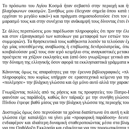
Το πρόσωπο του Αγίου Κοσμά ήταν σεβαστό στην περιοχή και ήτ
βλαχόφωνων οικισμών. Συνήθως μου έδειχναν σημεία όπου κατά 
ερχόταν το μεγάλο κακό») και πράγματι σημασιοδοτούσε έτσι τον
μαρασμό τους και στην συνέχεια την ανάκαμψή τους δίνοντας έτσι έ
Σε άλλες περιπτώσεις μου παρέδωσαν πληροφορίες ότι πριν την έλε
και στον εξαναγκασμό των κατοίκων για μεταφορά των εστιών τους
συμμοριών). Τα θρησκευτικά τους καθήκοντα λοιπόν τα τελούσαν έ
όχι μίας υποτιθέμενης αναβίωσης ή επιβίωσης δενδρολατρείας, ό
κουβαλούσαν μαζί τους σαν ιερό κειμήλιο στις αναγκαστικές μετακ
προέτρεπε να χτίζουν εκκλησίες και (από όσο γνωρίζουμε γενικά α
την δύναμη της ελληνικής όσον αφορά τα εκκλησιαστικά γράμματα κα
Κάνοντας όμως τις απαραίτητες για την έρευνα βιβλιογραφικές «π
πληροφορίες που κυρίως υπήρχαν σε ερασιτεχνικά κείμενα για τ
«πολέμησε» την βλάχικη γλώσσα και όχι μόνο αυτό αλλά την χαρακ
Γνωρίζοντας πολλές από τις ρήσεις και τις προφητείες του Πατρ
φαινόταν ως παράδοξη, καθώς δεν ταίριαζε με την συνήθη γλώσσα
Πίνδου έτρεφε βαθύ μίσος για την βλάχικη γλώσσα της περιοχής του
Δυστυχώς όμως όσο περνούσαν τα χρόνια διαπίστωνα ότι αυτή η κά
γλώσσα είχε καταλήξει να γίνει μία «προφορική παράδοση» δευτ
ενδιαφέρον και ιδιαίτερη δυναμική σταθεροποιώντας μέσα στα βλαχ
για την Ορθόδοξη Εκκλησία και ειδικότερα για την προσωπικότητα