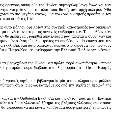
υς ορεινούς οικισμούς της Πίνδου συμπεριλαμβανομένων και των
ντρα «σημεία», που η πτώση τους θα σήμαινε αρχή πολέμου («θα
όταν το πιο μεγάλο κακό»). Για πολλούς οικισμούς προφήτευε τον
τικού ιστού της Πίνδου.
εις αυτό μάλλον οφειλόταν στις συνεχείς καταστροφές των οικισμών
οσμά συνδεόταν και με τις συνεχείς επιδρομές των Τουρκαλβανικών
λλον θα πρέπει να θεωρηθεί αποτέλεσμα των παραπάνω συνθηκών και
ήταν πάντα ένας εύκολος τρόπος να αποθέσουν μία εικόνα που την
ρά εκκλησία. Και αυτό οφειλόταν κυρίως στο κήρυγμά του, που τους
ι ότι ο Πατρο-Κοσμάς ενεθάρρυνε την Ελληνική Παιδεία γνωρίζοντας
σαν τα βλαχοχώρια της Πίνδου για πρώτη φορά συναπάντησα κάποιες
εκεί για πρώτη φορά διάβασα την πληροφορία ότι ο Πατρο-Κοσμάς
πό γραπτές πηγές και βιβλιογραφία μία τέτοια πληροφορία μάλλον
τύπωση ότι ο ίδιος ως καταγόμενος από την ευρύτερη περιοχή της
και για την Ορθόδοξη Εκκλησία και την σχέση τους με την βλάχικη
πολιτικό ή και γλωσσικό ζήτημα της βλάχικης γλώσσας αποκτούσε
ι θα μπορούσε να πει κανείς και συνάμα δυσφημιστικές) εντυπώσεις