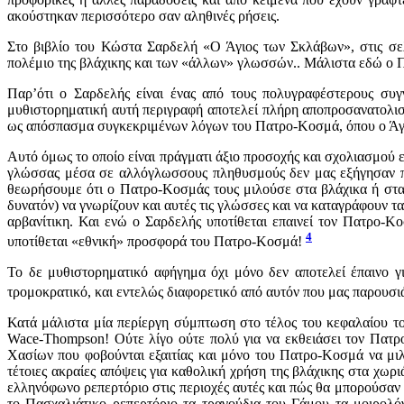
ακούστηκαν περισσότερο σαν αληθινές ρήσεις.
Στο βιβλίο του Κώστα Σαρδελή «Ο Άγιος των Σκλάβων», στις σελ
πολέμιο της βλάχικης και των «άλλων» γλωσσών.. Μάλιστα εδώ ο 
Παρ’ότι ο Σαρδελής είναι ένας από τους πολυγραφέστερους συ
μυθιστορηματική αυτή περιγραφή αποτελεί πλήρη αποπροσανατολισ
ως απόσπασμα συγκεκριμένων λόγων του Πατρο-Κοσμά, όπου ο Άγιος 
Αυτό όμως το οποίο είναι πράγματι άξιο προσοχής και σχολιασμού 
γλώσσας μέσα σε αλλόγλωσσους πληθυσμούς δεν μας εξήγησαν πώ
θεωρήσουμε ότι ο Πατρο-Κοσμάς τους μιλούσε στα βλάχικα ή στα 
δυνατόν) να γνωρίζουν και αυτές τις γλώσσες και να καταγράφουν τ
αρβανίτικη. Και ενώ ο Σαρδελής υποτίθεται επαινεί τον Πατρο-Κο
4
υποτίθεται «εθνική» προσφορά του Πατρο-Κοσμά!
Το δε μυθιστορηματικό αφήγημα όχι μόνο δεν αποτελεί έπαινο 
τρομοκρατικό, και εντελώς διαφορετικό από αυτόν που μας παρουσιά
Κατά μάλιστα μία περίεργη σύμπτωση στο τέλος του κεφαλαίου το
Wace-Thompson! Ούτε λίγο ούτε πολύ για να εκθειάσει τον Πατρ
Χασίων που φοβούνται εξαιτίας και μόνο του Πατρο-Κοσμά να μιλή
τέτοιες ακραίες απόψεις για καθολική χρήση της βλάχικης στα χωρ
ελληνόφωνο ρεπερτόριο στις περιοχές αυτές και πώς θα μπορούσαν
το Πασχαλιάτικο ρεπερτόριο τα τραγούδια του Γάμου τα μοιρολ