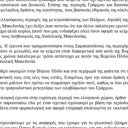
ατολικού και Δυτικού). Επίσης της περιοχής Γράμμου και Κατσαου
μελιώδεις δράσεις της κοινότητας, τους βασικούς εθιμικούς της κύκλ
ελληνόφωνες περιοχές της μετεγκατάστασης των Βλάχων, δηλαδή της 
ς Μακεδονίας έχει δείξει (και πιστεύω ότι και άλλοι παλιότεροι ερευ
τημα αλλά κυρίως (αυτό που μας ενδιαφέρει εδώ) όσον αφορά τα κεί
ό τους πληθυσμούς της Ανατολικής Μακεδονίας.
ς. Η έρευνα που πραγματοποίησα στους Σαρακατσάνους της περιοχής 
όσο οι μελωδίες και τα κείμενα είναι διαφορετικά από αυτά της Β
ες χρόνια παλιότερα με τρόπο αντίστοιχο με αυτόν της Βορείου Πίνδ
νατολική Μακεδονία.
ιθμό οικισμών στην Βόρειο Πίνδο και στα περίχωρά της φαίνεται ότ
τάστασή τους στις νέες τους εστίες. Επομένως πριν την όποια δράσ
αυτό μάλλον δεν πρέπει να σταμάτησε σχεδόν ποτέ, καθώς οι δύο γλ
 στο τραγουδιστικό ρεπερτόριο των σλαβόφωνων του Γράμμου.
ολογική έρευνα στην ευρύτερη περιοχή του ελληνικού χώρου, ήρθαν 
ην παρουσιάσω εδώ με έναν σχετικό σχολιασμό με βάση την περίοδο 
λη είναι αρχαιολογική και αφορά επιγραφή σκαλισμένη σε εκκλησία
ς σχολιάσουμε με τις αναφορές που έχουμε για το γλωσσικό ζήτημ
εί για τον Πατρο-Κοσμά ώστε να εντοπίσουμε και την ενδεχόμενη π