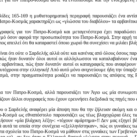
ίδες 165-169 η μυθιστορηματική περιγραφή παρουσιάζει ένα αντί
Πατρο-Κοσμάς χαρακτηρίζει ως «γλώσσα του διαβόλου» τα αρβανίτι
γγραφείς για τον Πατρο-Κοσμά και μεταγενέστερα έχει παραδώσει
μό όσον αφορά την προσωπικότητα του Πατρο-Κοσμά. Στην αρχή του
απειλεί ότι θα καταραστεί όποιο χωριό θα συνεχίσει να μιλάει βλάχ
είναι ότι ούτε ο Σαρδελής αλλά ούτε και κανένας από όλους όσους 
ς ήταν δυνατόν όλοι αυτοί οι αλλόγλωσσοι να καταλαβαίνουν ένα 
αρβανίτικα, πώς ήταν δυνατόν αυτοί οι καταγραφείς που αναφέρουν 
αυτόχρονα στην ελληνική! Από αυτό μόνο ανιχνεύουμε ήδη την ύπαρξη
σμά, στην πραγματικότητα μοιάζει να παρουσιάζει τις απόψεις της 
για τον Πατρο-Κοσμά, αλλά παρουσιάζει τον Άγιο ως μία συνωμοτι
ζουν άλλοι συγγραφείς που έχουν ερευνήσει διεξοδικά τις πηγές που
υ ο Σαρδελής αναφέρει μία άποψη που θα την ζήλευαν ακόμη και οι 
ο-Κοσμά ως εθναπόστολο παρουσιάζει ως τέως βλαχοχώρια όλες τις
σουν «μία βλάχικη λέξη»: «τόχουν αμάρτημα»!! Δεν μας εξηγεί βέβ
ιά αυτά τα οποία στην συνέχεια «εξελληνίστηκαν», πώς οι γυναίκες τ
 τα σχολεία του Πατρο-Κοσμά να μάθουν στις γυναίκες των Γρεβενών
όγια κτλ. αν δεν ήταν η Ελληνική βασική γλώσσα στην περιοχή… 