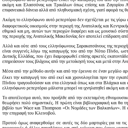
ακόμη και Ελασσόνας και Τρικάλων όπως επίσης και Ζαγορίου Αν
επιφανειακά δάνεια αλλά από πληθυσμιακή σχέση, γιατί αφορά τις θε
Ακόμη το ελληνόφωνο αυτό ρεπερτόριο δεν σχετίζεται με τις γύρω 
διαφορετικούς οικισμούς στην περιοχή της Ανατολικής και Κεντρική
εθιμικό και μη, αυτών των περιοχών διαφέρει και ως μουσικό σύσ
της περιοχής της Ανατολικής Μακεδονίας δεν αποτελεί επίδραση απ
Αλλά και ούτε από τους ελληνόφωνους Σαρακατσάνους της περιοχή
είναι συγγενές λόγω της καταγωγής του από την Νότιο Πίνδο, ωστ
Δυτικής Ελλάδας, που έχει διαμορφωθεί επίσης αρκετές εκατοντάδ
επηρεάσουν τους βλάχους από την μετοίκησή τους και μετά στην Α
Μέσα από την μέθοδο αυτήν και από την έρευνα σε έναν μεγάλο αρ
έλκει την καταγωγή του από εκεί και χρονολογείται πριν την εγκα
Πίνδου τραγουδούσαν και στα ελληνικά όπως και στα Βλάχικα και 
ελληνόφωνο ρεπερτόριο μάλιστα μπορεί να ιχνηλατηθεί ακόμη και
Το αποτέλεσμα αυτό, που προήλθε από την εκτεταμένη εθνομουσικ
θεωρήσει πολύ σημαντικές. Η πρώτη είναι βιβλιογραφική και θα τ
βιβλίο των Wace και Thompson «Οι Νομάδες των Βαλκανίων». Η άλ
την επιγραφή του Κλεινοβού.
Προτού όμως αναφερθούμε σε αυτές τις δύο μαρτυρίες για να τι
προφορικές ή άλλες παραδόσεις και από κείμενα που έχουν γραφτ