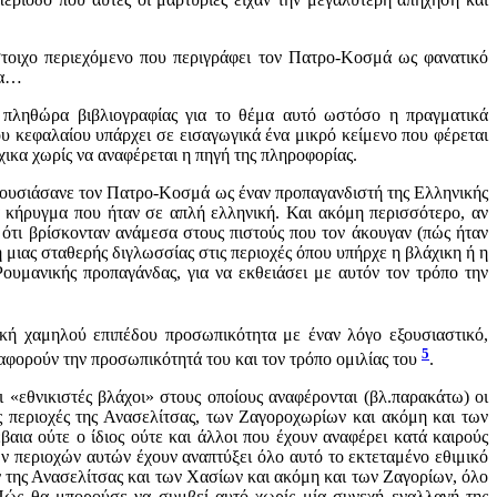
στοιχο περιεχόμενο που περιγράφει τον Πατρο-Κοσμά ως φανατικό
κα…
 πληθώρα βιβλιογραφίας για το θέμα αυτό ωστόσο η πραγματικά
 κεφαλαίου υπάρχει σε εισαγωγικά ένα μικρό κείμενο που φέρεται
ικα χωρίς να αναφέρεται η πηγή της πληροφορίας.
παρουσιάσανε τον Πατρο-Κοσμά ως έναν προπαγανδιστή της Ελληνικής
κήρυγμα που ήταν σε απλή ελληνική. Και ακόμη περισσότερο, αν
ότι βρίσκονταν ανάμεσα στους πιστούς που τον άκουγαν (πώς ήταν
 μιας σταθερής διγλωσσίας στις περιοχές όπου υπήρχε η βλάχικη ή η
Ρουμανικής προπαγάνδας, για να εκθειάσει με αυτόν τον τρόπο την
κή χαμηλού επιπέδου προσωπικότητα με έναν λόγο εξουσιαστικό,
5
 αφορούν την προσωπικότητά του και τον τρόπο ομιλίας του
.
«εθνικιστές βλάχοι» στους οποίους αναφέρονται (βλ.παρακάτω) οι
 περιοχές της Ανασελίτσας, των Ζαγοροχωρίων και ακόμη και των
αια ούτε ο ίδιος ούτε και άλλοι που έχουν αναφέρει κατά καιρούς
ων περιοχών αυτών έχουν αναπτύξει όλο αυτό το εκτεταμένο εθιμικό
 της Ανασελίτσας και των Χασίων και ακόμη και των Ζαγορίων, όλο
Πώς θα μπορούσε να συμβεί αυτό χωρίς μία συνεχή εναλλαγή της