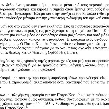
αν δεδομένη η κοπιαστική του πορεία μέσα από τους περισσότερο
παράδοση στάθηκε και κήρυξε ή σημεία όπου έμπηξε σταυρούς ή δέ
 Δεύτερο Παγκόσμιο Πόλεμο και στην συνέχεια τον Εμφύλιο («θα ερχ
να ελπιδοφόρο μήνυμα για την γενικότερη ανάκαμψη του ορεινού οικισ
υσή του στο χωριό δεν είχαν εκκλησία. Στις περισσότερες περιπτώσ
 σε γειτονικές περιοχές (ας μην ξεχνάμε ότι η εποχή του Πατρο-Κ
χοντας μία εικόνα μέσα σε ένα δέντρο όπου μαζεύονταν και αυτό μά
πως θα μπορούσαν κάποιοι να θεωρήσουν. Η κουφάλα ενός δένδρου 
ινήσεις τους. Ο Πατρο-Κοσμάς ήταν η αιτία να χτίσουν για πρώτη φο
πό τις παραδόσεις που υπάρχουν για το όνομά του) σχολεία. Εννοείτα
ι τις θεολογικές αλήθειες της Ορθόδοξης Πίστης.
λοηγήσεις» στις γραπτές πηγές (ερασιτεχνικές και μη) που αφορού
ην βλάχικη ποίηση ή για τα τραγούδια στην βλάχικη γλώσσα, όπου 
τήρισε ως «γλώσσα του διαβόλου»!
ο-Κοσμά είτε από την προφορική παράδοση, όπως προανέφερα, είτε α
 του Πατρο-Κοσμά, αλλά απόπνεε έναν φανατισμό που έδινε την εν
.
πως αμφιλεγόμενη μαρτυρία για τον Πατρο-Κοσμά και κατά επέκταση 
ερογενής, ωστόσο όμως δυναμική, καθώς συνδυαζόμενη με το όλο 
οχώρια, και όχι μόνο, δύο μάλλον λανθασμένες, όπως θα φανεί, (κα
 του Πατρο-Κοσμά: