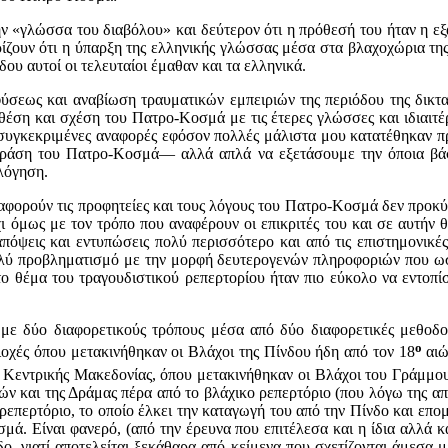
ν «γλώσσα του διαβόλου» και δεύτερον ότι η πρόθεσή του ήταν η ε
ίζουν ότι η ύπαρξη της ελληνικής γλώσσας μέσα στα βλαχοχώρια της
ου αυτοί οι τελευταίοι έμαθαν και τα ελληνικά.
ύσεως και αναβίωση τραυματικών εμπειριών της περιόδου της δικτατ
 θέση και σχέση του Πατρο-Κοσμά με τις έτερες γλώσσες και ιδιαιτέ
γκεκριμένες αναφορές εφόσον πολλές μάλιστα μου κατατέθηκαν προφ
 δράση του Πατρο-Κοσμά― αλλά απλά να εξετάσουμε την όποια βάσιμ
ολόγηση.
φορούν τις προφητείες και τους λόγους του Πατρο-Κοσμά δεν προκύπ
χι όμως με τον τρόπο που αναφέρουν οι επικριτές του και σε αυτή
πόψεις και εντυπώσεις πολύ περισσότερο και από τις επιστημονικέ
ύ προβληματισμό με την μορφή δευτερογενών πληροφοριών που ωσ
στο θέμα του τραγουδιστικού ρεπερτορίου ήταν πιο εύκολο να εντο
 δύο διαφορετικούς τρόπους μέσα από δύο διαφορετικές μεθοδολ
ο
ιοχές όπου μετακινήθηκαν οι Βλάχοι της Πίνδου ήδη από τον 18
αιώ
της Κεντρικής Μακεδονίας, όπου μετακινήθηκαν οι Βλάχοι του Γράμ
ρρών και της Δράμας πέρα από το βλάχικο ρεπερτόριο (που λόγω της α
ρεπερτόριο, το οποίο έλκει την καταγωγή του από την Πίνδο και επομέ
ά. Είναι φανερό, (από την έρευνα που επιτέλεσα και η ίδια αλλά κ
, γιατί αποτελείται ξεκάθαρα από κείμενα που σχετίζονται άμεσα μ