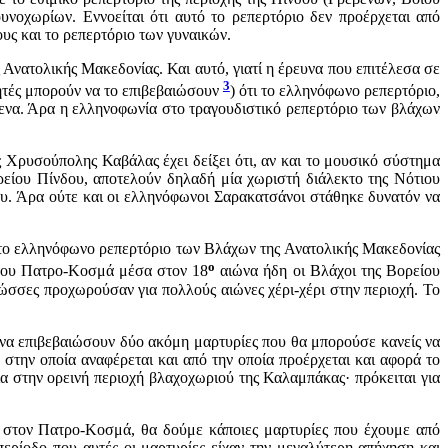
νοχωρίων. Εννοείται ότι αυτό το ρεπερτόριο δεν προέρχεται από
ους και το ρεπερτόριο των γυναικών.
Ανατολικής Μακεδονίας. Και αυτό, γιατί η έρευνα που επιτέλεσα σε
3
νητές μπορούν να το επιβεβαιώσουν
) ότι το ελληνόφωνο ρεπερτόριο,
μενα. Άρα η ελληνοφωνία στο τραγουδιστικό ρεπερτόριο των βλάχων
Χρυσούπολης Καβάλας έχει δείξει ότι, αν και το μουσικό σύστημα
ορείου Πίνδου, αποτελούν δηλαδή μία χωριστή διάλεκτο της Νότιου
ου. Άρα ούτε και οι ελληνόφωνοι Σαρακατσάνοι στάθηκε δυνατόν να
ι το ελληνόφωνο ρεπερτόριο των Βλάχων της Ανατολικής Μακεδονίας
ο
η του Πατρο-Κοσμά μέσα στον 18
αιώνα ήδη οι Βλάχοι της Βορείου
ώσσες προχωρούσαν για πολλούς αιώνες χέρι-χέρι στην περιοχή. Το
να επιβεβαιώσουν δύο ακόμη μαρτυρίες που θα μπορούσε κανείς να
στην οποία αναφέρεται και από την οποία προέρχεται και αφορά το
 στην ορεινή περιοχή βλαχοχωριού της Καλαμπάκας· πρόκειται για
α στον Πατρο-Κοσμά, θα δούμε κάποιες μαρτυρίες που έχουμε από
ερίοδο που αυτές οι μαρτυρίες είχαν την μεγαλύτερη απήχηση και