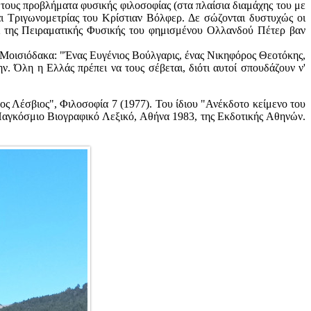
 τους προβλήματα φυσικής φιλοσοφίας (στα πλαίσια διαμάχης του με
αι Τριγωνομετρίας του Κρίστιαν Βόλφερ. Δε σώζονται δυστυχώς οι
ι της Πειραματικής Φυσικής του φημισμένου Ολλανδού Πέτερ βαν
υ Μοισιόδακα: "Ένας Ευγένιος Βούλγαρις, ένας Νικηφόρος Θεοτόκης,
ν. Όλη η Ελλάς πρέπει να τους σέβεται, διότι αυτοί σπουδάζουν ν'
ς Λέσβιος", Φιλοσοφία 7 (1977). Του ίδιου "Ανέκδοτο κείμενο του
Παγκόσμιο Βιογραφικό Λεξικό, Αθήνα 1983, της Εκδοτικής Αθηνών.