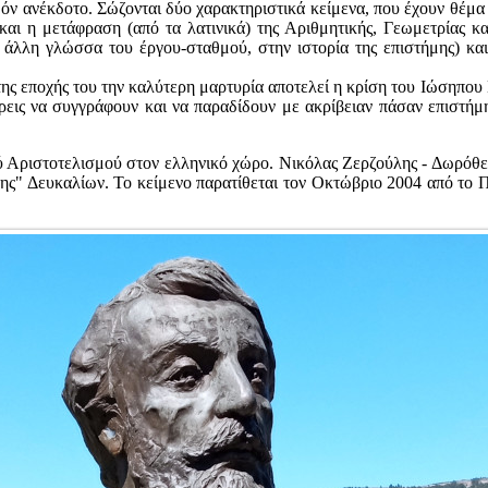
όν ανέκδοτο. Σώζονται δύο χαρακτηριστικά κείμενα, που έχουν θέμα
αι η μετάφραση (από τα λατινικά) της Αριθμητικής, Γεωμετρίας κ
 άλλη γλώσσα του έργου-σταθμού, στην ιστορία της επιστήμης) κα
α της εποχής του την καλύτερη μαρτυρία αποτελεί η κρίση του Ιώσηπο
 τρεις να συγγράφουν και να παραδίδουν με ακρίβειαν πάσαν επιστήμη
ού Αριστοτελισμού στον ελληνικό χώρο. Νικόλας Ζερζούλης - Δωρόθεο
μης" Δευκαλίων. Το κείμενο παρατίθεται τον Οκτώβριο 2004 από το 