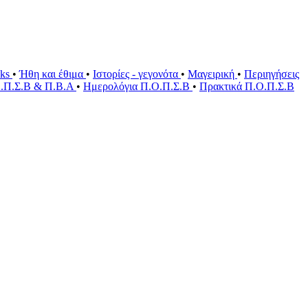
oks
•
Ήθη και έθιμα
•
Ιστορίες - γεγονότα
•
Μαγειρική
•
Περιηγήσεις
Ο.Π.Σ.Β & Π.Β.Α
•
Ημερολόγια Π.Ο.Π.Σ.Β
•
Πρακτικά Π.Ο.Π.Σ.Β