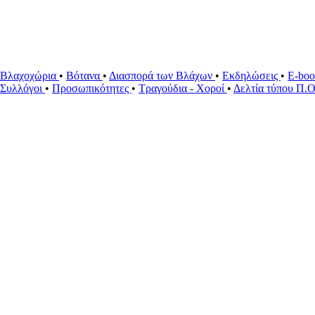
Βλαχοχώρια
•
Βότανα
•
Διασπορά των Βλάχων
•
Εκδηλώσεις
•
E-bo
ί Συλλόγοι
•
Προσωπικότητες
•
Τραγούδια - Χοροί
•
Δελτία τύπου Π.