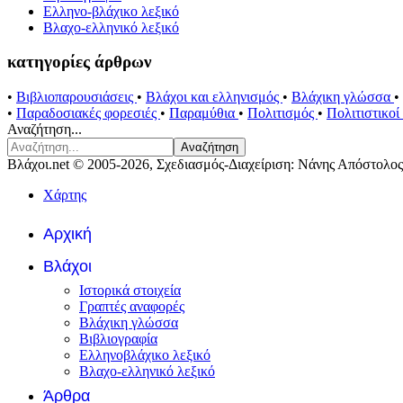
Ελληνο-βλάχικο λεξικό
Βλαχο-ελληνικό λεξικό
κατηγορίες άρθρων
•
Βιβλιοπαρουσιάσεις
•
Βλάχοι και ελληνισμός
•
Βλάχικη γλώσσα
•
•
Παραδοσιακές φορεσιές
•
Παραμύθια
•
Πολιτισμός
•
Πολιτιστικο
Αναζήτηση...
Αναζήτηση
Βλάχοι.net © 2005-2026, Σχεδιασμός-Διαχείριση: Νάνης Απόστολος
Χάρτης
Αρχική
Βλάχοι
Ιστορικά στοιχεία
Γραπτές αναφορές
Βλάχικη γλώσσα
Βιβλιογραφία
Ελληνοβλάχικο λεξικό
Βλαχο-ελληνικό λεξικό
Άρθρα