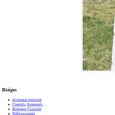
Βλάχοι
Ιστορικά στοιχεία
Γραπτές Αναφορές
Βλάχικη Γλώσσα
Βιβλιογραφία