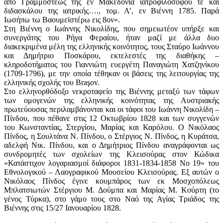
από Γραμμόστεως της εν Μακεδονία ιατροφιλοσόφου τε και
διδασκάλου της ιατρικής…., τομ. Α’, εν Βιέννη 1785. Παρά
Ιωσήπω τω Βαουμεϊστέρω εις 8ον».
Στη Βιέννη ο Ιωάννης Νικολίδης, που σημειωτέον υπήρξε και
συνεργάτης του Ρήγα Φεραίου, ήταν μαζί με άλλα δυο
διακεκριμένα μέλη της ελληνικής κοινότητος, τους Σταύρο Ιωάννου
και Δημήτριο Ποσκάρου, εκτελεστές της διαθήκης –
κληροδοτήματος του Γιαννιώτη ευεργέτη Παναγιώτη Χατζηνίκου
(1709-1796), με την οποία τέθηκαν οι βάσεις της λειτουργίας της
ελληνικής σχολής του Braşov.
Στο ελληνορθόδοξο νεκροταφείο της Βιέννης μεταξύ των τάφων
των ομογενών της ελληνικής κοινότητας της Αυστριακής
πρωτεύουσας περιλαμβάνονται και οι τάφοι του Ιωάννη Νικολίδη –
Πίνδου, που πέθανε στις 12 Οκτωβρίου 1828 και των συγγενών
του Κωνσταντίας, Στεργίου, Μαρίας και Καρόλου. Ο Νικόλαος
Πίνδος, η Σουλτάνα Ν. Πίνδου, ο Στέργιος Ν. Πίνδος, η Κυράτσα,
αδελφή Νικ. Πίνδου, και ο Δημήτριος Πίνδου αναγράφονται ως
συνδρομητές των σχολείων της Κλεισούρας στον Κώδικα
«Κατάστιχον λογαριασμοί διάφοροι 1831-1834-1858 Νο 19» του
Εθνολογικού – Λαογραφικού Μουσείου Κλεισούρας. Εξ αυτών ο
Νικόλαος Πίνδος έγινε κουμπάρος των εκ Μοσχοπόλεως
Μπλατσιωτών Στέργιου Μ. Δούμπα και Μαρίας Μ. Κούρτη (το
γένος Τύρκα), στο γάμο τους στο Ναό της Αγίας Τριάδος της
Βιέννης στις 15/27 Ιανουαρίου 1828.