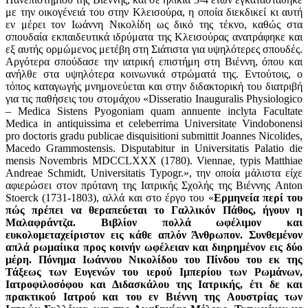
με την οικογένειά του στην Κλεισούρα, η οποία διεκδικεί κι αυτή
εν μέρει τον Ιωάννη Νικολίδη ως δικό της τέκνο, καθώς στα
σπουδαία εκπαιδευτικά ιδρύματα της Κλεισούρας ανατράφηκε και
εξ αυτής ορμώμενος μετέβη στη Σιάτιστα για υψηλότερες σπουδές.
Αργότερα σπούδασε την ιατρική επιστήμη στη Βιέννη, όπου και
ανήλθε στα υψηλότερα κοινωνικά στρώματά της. Εντούτοις, ο
τόπος καταγωγής μνημονεύεται και στην διδακτορική του διατριβή
για τις παθήσεις του στομάχου «Disseratio Inauguralis Physiologico
– Medica Sistens Pyogoniam quam annuente inclyta Facultate
Medica in antiquissima et celeberrima Universitate Vindobonensi
pro doctoris gradu publicae disquisitioni submittit Joannes Nicolides,
Macedo Grammostensis. Disputabitur in Universitatis Palatio die
mensis Novembris MDCCLXXX (1780). Viennae, typis Matthiae
Andreae Schmidt, Universitatis Typogr.», την οποία μάλιστα είχε
αφιερώσει στον πρύτανη της Ιατρικής Σχολής της Βιέννης Anton
Stoerck (1731-1803), αλλά και στο έργο του «
Ερμηνεία περί του
πώς πρέπει να θεραπεύεται το Γαλλικόν Πάθος, ήγουν η
Μαλαφράντζα. Βιβλίον πολλά ωφέλιμον και
ευκολομεταχείριστον εις κάθε απλόν Άνθρωπον. Συνθεμένον
απλά ρωμαίικα προς κοινήν ωφέλειαν και διηρημένον εις δύο
μέρη. Πόνημα Ιωάννου Νικολίδου του Πίνδου του εκ της
Τάξεως των Ευγενών του ιερού Ιμπερίου των Ρωμάνων,
Ιατροφιλοσόφου και Διδασκάλου της Ιατρικής, έτι δε και
πρακτικού Ιατρού και του εν Βιέννη της Αουστρίας των