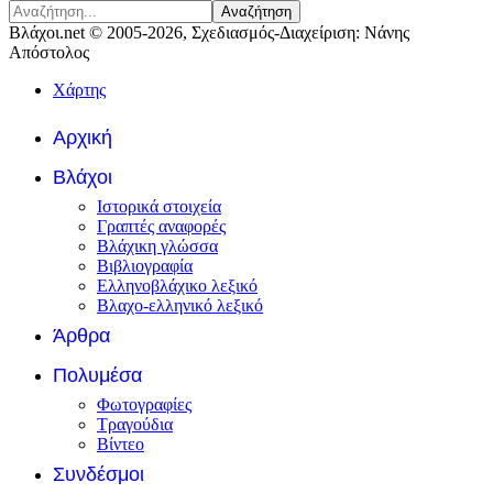
Αναζήτηση
Βλάχοι.net © 2005-2026, Σχεδιασμός-Διαχείριση: Νάνης
Απόστολος
Χάρτης
Αρχική
Βλάχοι
Ιστορικά στοιχεία
Γραπτές αναφορές
Βλάχικη γλώσσα
Βιβλιογραφία
Ελληνοβλάχικο λεξικό
Βλαχο-ελληνικό λεξικό
Άρθρα
Πολυμέσα
Φωτογραφίες
Τραγούδια
Βίντεο
Συνδέσμοι