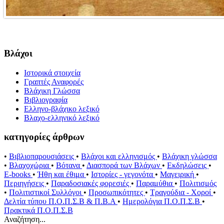
Βλάχοι
Ιστορικά στοιχεία
Γραπτές Αναφορές
Βλάχικη Γλώσσα
Βιβλιογραφία
Ελληνο-βλάχικο λεξικό
Βλαχο-ελληνικό λεξικό
κατηγορίες άρθρων
•
Βιβλιοπαρουσιάσεις
•
Βλάχοι και ελληνισμός
•
Βλάχικη γλώσσα
•
Βλαχοχώρια
•
Βότανα
•
Διασπορά των Βλάχων
•
Εκδηλώσεις
•
E-books
•
Ήθη και έθιμα
•
Ιστορίες - γεγονότα
•
Μαγειρική
•
Περιηγήσεις
•
Παραδοσιακές φορεσιές
•
Παραμύθια
•
Πολιτισμός
•
Πολιτιστικοί Συλλόγοι
•
Προσωπικότητες
•
Τραγούδια - Χοροί
•
Δελτία τύπου Π.Ο.Π.Σ.Β & Π.Β.Α
•
Ημερολόγια Π.Ο.Π.Σ.Β
•
Πρακτικά Π.Ο.Π.Σ.Β
Αναζήτηση...