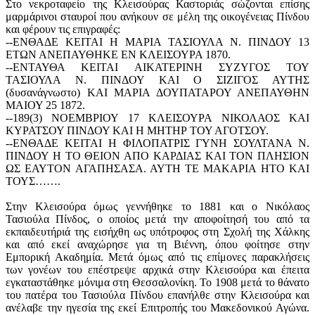
Στο νεκροταφείο της Κλεισούρας Καστοριάς σώζονται επίσης
μαρμάρινοι σταυροί που ανήκουν σε μέλη της οικογένειας Πίνδου
και φέρουν τις επιγραφές:
--ΕΝΘΑΔΕ ΚΕΙΤΑΙ Η ΜΑΡΙΑ ΤΑΣΙΟΥΛΑ Ν. ΠΙΝΔΟΥ 13
ΕΤΩΝ ΑΝΕΠΑΥΘΗΚΕ ΕΝ ΚΛΕΙΣΟΥΡΑ 1870.
--ΕΝΤΑΥΘΑ ΚΕΙΤΑΙ ΑΙΚΑΤΕΡΙΝΗ ΣΥΖΥΓΟΣ ΤΟΥ
ΤΑΣΙΟΥΛΑ Ν. ΠΙΝΔΟΥ ΚΑΙ Ο ΣΙΖΙΓΟΣ ΑΥΤΗΣ
(δυσανάγνωστο) ΚΑΙ ΜΑΡΙΑ ΔΟΥΠΑΤΑΡΟΥ ΑΝΕΠΑΥΘΗΝ
ΜΑΙΟΥ 25 1872.
--189(3) ΝΟΕΜΒΡΙΟΥ 17 ΚΛΕΙΣΟΥΡΑ ΝΙΚΟΛΑΟΣ ΚΑΙ
ΚΥΡΑΤΣΟΥ ΠΙΝΔΟΥ ΚΑΙ Η ΜΗΤΗΡ ΤΟΥ ΑΓΟΤΣΟΥ.
--ΕΝΘΑΔΕ ΚΕΙΤΑΙ Η ΦΙΛΟΠΑΤΡΙΣ ΓΥΝΗ ΣΟΥΛΤΑΝΑ Ν.
ΠΙΝΔΟΥ Η ΤΟ ΘΕΙΟΝ ΑΠΟ ΚΑΡΔΙΑΣ ΚΑΙ ΤΟΝ ΠΛΗΣΙΟΝ
ΩΣ ΕΑΥΤΟΝ ΑΓΑΠΗΣΑΣΑ. ΑΥΤΗ ΤΕ ΜΑΚΑΡΙΑ ΗΤΟ ΚΑΙ
ΤΟΥΣ…….
Στην Κλεισούρα όμως γεννήθηκε το 1881 και ο Νικόλαος
Τασιούλα Πίνδος, ο οποίος μετά την αποφοίτησή του από τα
εκπαιδευτήριά της εισήχθη ως υπότροφος στη Σχολή της Χάλκης
και από εκεί αναχώρησε για τη Βιέννη, όπου φοίτησε στην
Εμπορική Ακαδημία. Μετά όμως από τις επίμονες παρακλήσεις
των γονέων του επέστρεψε αρχικά στην Κλεισούρα και έπειτα
εγκαταστάθηκε μόνιμα στη Θεσσαλονίκη. Το 1908 μετά το θάνατο
του πατέρα του Τασιούλα Πίνδου επανήλθε στην Κλεισούρα και
ανέλαβε την ηγεσία της εκεί Επιτροπής του Μακεδονικού Αγώνα.