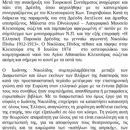
Μετά την ανακήρυξη του Τουρκικού Συντάγματος αναχώρησε και
πάλι στη Δρέσδη, όπου ασχολήθηκε με το καπνεμπόριο
συνεργαζόμενος με τον Κλεισουριώτη Κων. Τουρνιβούκα. Κατά τη
διάρκεια της παραμονής του στη Δρέσδη διετέλεσε και άμισθος
υποπρόξενος. Μάλιστα στο Εθνολογικό – Λαογραφικό Μουσείο
Κλεισούρας σώζεται και ταμπακέρα αφιερωμένη σ’ αυτόν με το
σύμπλεγμα των μονογραμμάτων Ν.Π. και την εξής επιγραφή: «Η
Ελληνική Παροικία Δρέσδης τω γενναίω αγωνιστή Νικολάω
Πίνδω 1912-1913». Ο Νικόλαος Πίνδος πέθανε και τάφηκε στην
Κλεισούρα στις 8 Ιουλίου 1974˙ στο οστεοφυλάκιο του
κοιμητηριακού ναού του Αγίου Αθανασίου Κλεισούρας σώζεται
ακόμη και σήμερα το κουτί με τα οστά του.
Ο Ιωάννης Νικολίδης συμπεριλαμβάνεται μεταξύ των
Διαφωτιστών και όλων εκείνων των Βλάχων της διασποράς που
κατά την προεπαναστατική περίοδο μετέφεραν την επιστημονική
γνώση από την Ευρώπη στον ελληνικό χώρο με τα έντυπα βιβλία
τους που συνήθως ήταν συμπιλήματα, απανθίσματα ή μεταφράσεις
ευρωπαϊκών βιβλίων. Με το διαφωτιστικό του όμως έργο για τη
σύφιλη ο Ιωάννης Νικολίδης επιχείρησε να καταστήσει κατανοητή
σε όλους τους Έλληνες αναγνώστες τη χειρότερη ασθένεια εκείνης
της εποχής, που είχε εξαπλωθεί σε όλο τον κόσμο. Τη γνώση αυτή
την θεωρούσε απαραίτητη για όλους για να είναι ευκολότερη και η
αντιμετώπισή της, για να αποφεύγουν τους θεατρινισμούς, τις
ψευτιές και τα καμώματα των «καπήλων της ιατρικής», των