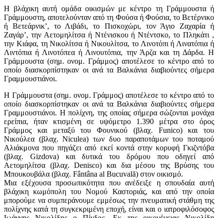
Η βλάχικη αυτή ομάδα οικισμών με κέντρο τη Γράμμουστα ή
Γράμμουστη, αποτελούνταν από τη Φούσα ή Φούσια, το Βετέρνικο
ή Βετεάρνικ’, το Λιβάδι, το Πισκοχώρι, τον Άγιο Ζαχαρία ή
Ζαγάρ’, την Αετομηλίτσα ή Ντένισκου ή Ντέντσκο, το Πληκάτι ,
την Κιάφα, τη Νικολίτσα ή Νικουλίτσα, το Λινοτόπι ή Λινατόπια ή
Λιντόπια ή Λινοτόπεα ή Λινουτόπια, την Άρζα και τη Δάρδα. Η
Γράμμουστα (σημ. ονομ. Γράμμος) αποτέλεσε το κέντρο από το
οποίο διασκορπίστηκαν οι ανά τα Βαλκάνια διαβιούντες σήμερα
Γραμμουστιάνοι.
Η Γράμμουστα (σημ. ονομ. Γράμμος) αποτέλεσε το κέντρο από το
οποίο διασκορπίστηκαν οι ανά τα Βαλκάνια διαβιούντες σήμερα
Γραμμουστιάνοι. Η πολίχνη, της οποίας σήμερα σώζονται μονάχα
ερείπια, ήταν κτισμένη σε υψόμετρο 1.390 μέτρα στο όρος
Γράμμος και μεταξύ του Φουνικού (βλαχ. Funico) και του
Νικούλεα (βλαχ. Niculea) των δυο παραποτάμων του ποταμού
Αλιάκμονα που πηγάζει από εκεί κοντά στην κορυφή Γκιζντόβα
(βλαχ. Gizdova) και δυτικά του δρόμου που οδηγεί από
Αετομηλίτσα (βλαχ. Denisco) και δια μέσου της Βρύσης του
Μπουκουβάλα (βλαχ. Fântâna al Bucuvală) στον οικισμό.
Μια εξέχουσα προσωπικότητα που ανέδειξε η σπουδαία αυτή
βλάχικη κωμόπολη του Νομού Καστοριάς, και από την οποία
μπορούμε να συμπεράνουμε εμμέσως την πνευματική στάθμη της
πολίχνης κατά τη συγκεκριμένη εποχή, είναι και ο ιατροφιλόσοφος
Ιωάννης Νικολίδης ο Πίνδος. Εκ της οικογένειας Νικολίδη