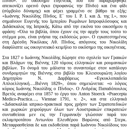
Πίνδο». Το οικόσημο ευγενείας που του παραχωρήθηκε
απεικονίζει ορεινό όγκο (προφανώς την Πίνδο) και ένα φίδι
(σύμβολο δύναμης) και φέρει γραμμένο σε βάθρο τα εξής:
«Ιωάννης Νικολίδης Πίνδος. Ε΄ του Ι. Ρ. Ι. και Δ. της Ι.», που
σημαίνουν Ευγενής του Ιμπερίου Ρωμάνων Ιατροφιλόσοφος και
Διδάσκαλος της Ιατρικής. Κάτω από την εικόνα του οικοσήμου η
φράση: «Όλα τα βιβλία, όπου έχουν εις την αρχήν τους τούτο το
στέμμα μου, είναι γνήσια της εκδόσεώς μου». Ο εγκατεστημένος
στη Δρέσδη Νικόλαος Αθ. Πίνδος, απόγονος του Νικολίδη
διαφύλαττε ως οικογενειακό κειμήλιο το οικόσημο της οικογένειας.
Στα 1827 ο Ιωάννης Νικολίδης δώρησε στο σχολείο των Γραικών
και Βλάχων της Βιέννης 120 τόμους ελληνικών και ρουμανικών
βιβλίων. Το όνομά του μάλιστα το συναντούμε στον κατάλογο
συνδρομητών της Βιέννης στο βιβλίο του Κλεισουριώτη λογίου
Δημητρίου Ν. Δαρβάρεως «Εγκυκλοπαιδεία
Απλοελληνική….Βιέννη 1829», όπου σημειώνεται: «ο λόγιος
κύριος Ιωάννης Νικολίδης ο Πίνδος». Ο Ανδρέας Παπαδόπουλος
Βρετός αναφέρει στα 1857 το έργο του Anton Stoerck «Praecepta
Medico-Practica…, Viennae 1791, v. 2», και στα ελληνικά
«Διδασκαλίαι ιατρικο-πρακτικαί προς χρήσιν των Στρατοπεδικών
και χωρικών χειρούργων όλων των Αουστριακών επικρατειών
συνταθείσαι μεν εις την Γερμανικήν γλώσσαν παρά του
εκλαμπροτάτου Αντωνίου Ελευθέρου Βαρώνος από Στερκ.
Μεταφρασθείσαι δε και εκδοθείσαι παρά Ιωάννου Νικολίδους του