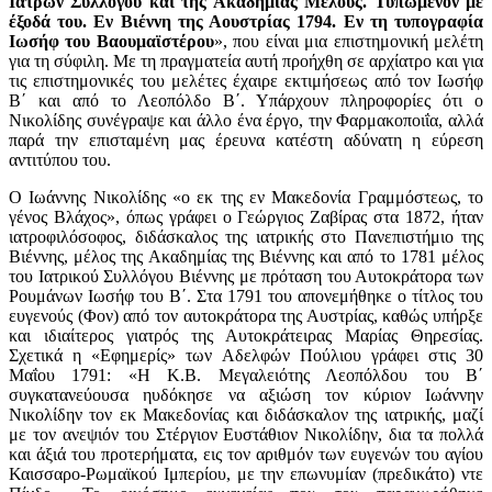
Ιατρών Συλλόγου και της Ακαδημίας Μέλους. Τυπωμένον με
έξοδά του. Εν Βιέννη της Αουστρίας 1794. Εν τη τυπογραφία
Ιωσήφ του Βαουμαϊστέρου
», που είναι μια επιστημονική μελέτη
για τη σύφιλη. Mε τη πραγματεία αυτή προήχθη σε αρχίατρο και για
τις επιστημονικές του μελέτες έχαιρε εκτιμήσεως από τον Ιωσήφ
Β΄ και από το Λεοπόλδο Β΄. Υπάρχουν πληροφορίες ότι ο
Νικολίδης συνέγραψε και άλλο ένα έργο, την Φαρμακοποιΐα, αλλά
παρά την επισταμένη μας έρευνα κατέστη αδύνατη η εύρεση
αντιτύπου του.
Ο Ιωάννης Νικολίδης «ο εκ της εν Μακεδονία Γραμμόστεως, το
γένος Βλάχος», όπως γράφει ο Γεώργιος Ζαβίρας στα 1872, ήταν
ιατροφιλόσοφος, διδάσκαλος της ιατρικής στο Πανεπιστήμιο της
Βιέννης, μέλος της Ακαδημίας της Βιέννης και από το 1781 μέλος
του Ιατρικού Συλλόγου Βιέννης με πρόταση του Αυτοκράτορα των
Ρουμάνων Ιωσήφ του Β΄. Στα 1791 του απονεμήθηκε ο τίτλος του
ευγενούς (Φον) από τον αυτοκράτορα της Αυστρίας, καθώς υπήρξε
και ιδιαίτερος γιατρός της Αυτοκράτειρας Μαρίας Θηρεσίας.
Σχετικά η «Εφημερίς» των Αδελφών Πούλιου γράφει στις 30
Μαΐου 1791: «Η Κ.Β. Μεγαλειότης Λεοπόλδου του Β΄
συγκατανεύουσα ηυδόκησε να αξιώση τον κύριον Ιωάννην
Νικολίδην τον εκ Μακεδονίας και διδάσκαλον της ιατρικής, μαζί
με τον ανεψιόν του Στέργιον Ευστάθιον Νικολίδην, δια τα πολλά
και άξιά του προτερήματα, εις τον αριθμόν των ευγενών του αγίου
Καισσαρο-Ρωμαϊκού Ιμπερίου, με την επωνυμίαν (πρεδικάτο) ντε