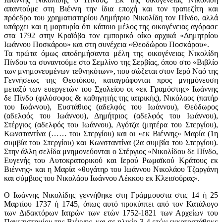
απαντούμε στη Βιέννη την ίδια εποχή και τον τραπεζίτη και
πρόεδρο του χρηματιστηρίου Δημήτριο Νικολίδη τον Πίνδο, αλλά
υπάρχει και η μαρτυρία ότι κάποιο μέλος της οικογένειας αγόρασε
στα 1792 στην Κραϊόβα τον εμπορικό οίκο αρχικά «Δημητρίου
Ιωάννου Ποσκάρου» και στη συνέχεια «Θεοδώρου Ποσκάρου».
Τα πρώτα όμως αποδημήσαντα μέλη της οικογένειας Νικολίδη
Πίνδου τα συναντούμε στο Σεμλίνο της Σερβίας, όπου στο «Βιβλίο
των μνημονευμένων τεθνηκότων», που σώζεται στον Ιερό Ναό της
Γεννήσεως της Θεοτόκου, καταγράφονται προς μνημόνευση
μεταξύ των ευεργετών του Σχολείου οι «εκ Γραμόστης» Ιωάννης
δε Πίνδο (φιλόσοφος & καθηγητής της ιατρικής), Νικόλαος (πατήρ
του Ιωάννου), Ευστάθιος (αδελφός του Ιωάννου), Θεόδωρος
(αδελφός του Ιωάννου), Δημήτριος (αδελφός του Ιωάννου),
Στέργιος (αδελφός του Ιωάννου), Αγότζα (μητέρα του Στεργίου),
Κωνσταντίνα (…… του Στεργίου) και οι «εκ Βιέννης» Μαρία (1η
συμβία του Στεργίου) και Κωνσταντίνα (2α συμβία του Στεργίου).
Στην άλλη σελίδα μνημονεύονται ο Στέργιος «Νικολίδου δε Πίνδο,
Ευγενής του Αυτοκρατορικού και Ιερού Ρωμαϊκού Κράτους εκ
Βιέννης» και η Μαρία «θυγάτηρ του Ιωάννου Νικολάου Τζαργάνη
και σύμβιος του Νικολάου Ιωάννου Λέκκου εκ Κλεισούρας».
Ο Ιωάννης Νικολίδης γεννήθηκε στη Γράμμουστα στις 14 ή 25
Μαρτίου 1737 ή 1745, όπως αυτό προκύπτει από τον Κατάλογο
των Διδακτόρων Ιατρών των ετών 1752-1821 των Αρχείων του
Πανεπιστημίου της Βιέννης, και σε ηλικία 3-4 ετών εγκαταστάθηκε