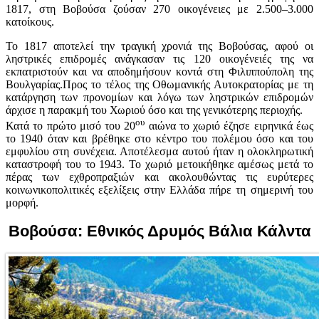
1817, στη Βοβούσα ζούσαν 270 οικογένειες με 2.500–3.000
κατοίκους.
Το 1817 αποτελεί την τραγική χρονιά της Βοβούσας, αφού οι
ληστρικές επιδρομές ανάγκασαν τις 120 οικογένειές της να
εκπατριστούν και να αποδημήσουν κοντά στη Φιλιππούπολη της
Βουλγαρίας.Προς το τέλος της Οθωμανικής Αυτοκρατορίας με τη
κατάργηση των προνομίων και λόγω των ληστρικών επιδρομών
άρχισε η παρακμή του Χωριού όσο και της γενικότερης περιοχής.
ου
Κατά το πρώτο μισό του 20
αιώνα το χωριό έζησε ειρηνικά έως
το 1940 όταν και βρέθηκε στο κέντρο του πολέμου όσο και του
εμφυλίου στη συνέχεια. Αποτέλεσμα αυτού ήταν η ολοκληρωτική
καταστροφή του το 1943. Το χωριό μετοικήθηκε αμέσως μετά το
πέρας των εχθροπραξιών και ακολουθώντας τις ευρύτερες
κοινωνικοπολιτικές εξελίξεις στην Ελλάδα πήρε τη σημερινή του
μορφή.
Βοβούσα: Εθνικός Δρυμός Βάλια Κάλντα