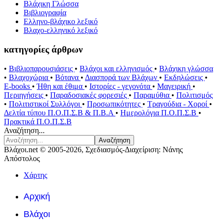
Βλάχικη Γλώσσα
Βιβλιογραφία
Ελληνο-βλάχικο λεξικό
Βλαχο-ελληνικό λεξικό
κατηγορίες άρθρων
•
Βιβλιοπαρουσιάσεις
•
Βλάχοι και ελληνισμός
•
Βλάχικη γλώσσα
•
Βλαχοχώρια
•
Βότανα
•
Διασπορά των Βλάχων
•
Εκδηλώσεις
•
E-books
•
Ήθη και έθιμα
•
Ιστορίες - γεγονότα
•
Μαγειρική
•
Περιηγήσεις
•
Παραδοσιακές φορεσιές
•
Παραμύθια
•
Πολιτισμός
•
Πολιτιστικοί Συλλόγοι
•
Προσωπικότητες
•
Τραγούδια - Χοροί
•
Δελτία τύπου Π.Ο.Π.Σ.Β & Π.Β.Α
•
Ημερολόγια Π.Ο.Π.Σ.Β
•
Πρακτικά Π.Ο.Π.Σ.Β
Αναζήτηση...
Αναζήτηση
Βλάχοι.net © 2005-2026, Σχεδιασμός-Διαχείριση: Νάνης
Απόστολος
Χάρτης
Αρχική
Βλάχοι