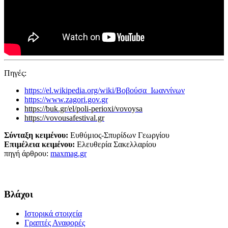
Πηγές:
https://el.wikipedia.org/wiki/Βοβούσα_Ιωαννίνων
https://www.zagori.gov.gr
https://buk.gr/el/poli-perioxi/vovoysa
https://vovousafestival.gr
Σύνταξη κειμένου:
Ευθύμιος-Σπυρίδων Γεωργίου
Επιμέλεια κειμένου:
Ελευθερία Σακελλαρίου
πηγή άρθρου:
maxmag.gr
Βλάχοι
Ιστορικά στοιχεία
Γραπτές Αναφορές