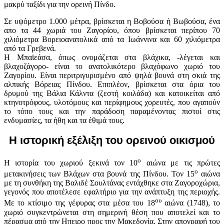
μακρύ ταξίδι για την ορεινή Πίνδο.
Σε υψόμετρο 1.000 μέτρα, βρίσκεται η Βοβούσα ή Βωβούσα, ένα
απο τα 44 χωριά του Ζαγορίου, όπου βρίσκεται περίπου 70
χιλιόμετρα Βορειοανατολικά από τα Ιωάννινα και 60 χιλιόμετρα
από τα Γρεβενά.
Η Μπαϊεάσα, όπως ονομάζεται στα βλάχικα, -λέγεται και
βλαχοζάγορο- είναι το ανατολικότερο βλαχόφωνο χωριό του
Ζαγορίου. Είναι περιτριγυρισμένο από ψηλά βουνά στη σκιά της
αλπικής Βόρειας Πίνδου. Επιπλέον, βρίσκεται στα όρια του
δρυμού της Βάλια Κάλντα (ζεστή κοιλάδα) και κατοικείται από
κτηνοτρόφους, υλοτόμους και περίφημους χορευτές, που αγαπούν
το τόπο τους και την παράδοση παραμένοντας πιστοί στις
ενδυμασίες, τα ήθη και τα έθιμά τους.
Η ιστορική εξέλιξη του ορεινού οικισμού
ο
H ιστορία του χωριού ξεκινά τον 10
αιώνα με τις πρώτες
ο
μετακινήσεις των Βλάχων στα βουνά της Πίνδου. Τον 15
αιώνα
με τη συνθήκη της Βαλιδέ Σουλτάνας εντάχθηκε στα Ζαγοροχώρια,
γεγονός που αποτέλεσε εφαλτήριο για την ανάπτυξη της περιοχής.
ου
Με το κτίσιμο της γέφυρας στα μέσα του 18
αιώνα (1748), το
χωριό συγκεντρώνεται στη σημερινή θέση που αποτελεί και το
πέρασμα από την Ηπειρο προς την Μακεδονία. Στην απογραφή του