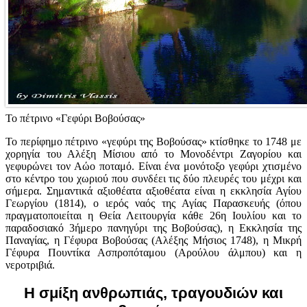
Το πέτρινο «Γεφύρι Βοβούσας»
Το περίφημο πέτρινο «γεφύρι της Βοβούσας» κτίσθηκε το 1748 με
χορηγία του Αλέξη Μίσιου από το Μονοδέντρι Ζαγορίου και
γεφυρώνει τον Αώο ποταμό. Είναι ένα μονότοξο γεφύρι χτισμένο
στο κέντρο του χωριού που συνδέει τις δύο πλευρές του μέχρι και
σήμερα. Σημαντικά αξιοθέατα αξιοθέατα είναι η εκκλησία Αγίου
Γεωργίου (1814), ο ιερός ναός της Αγίας Παρασκευής (όπου
πραγματοποιείται η Θεία Λειτουργία κάθε 26η Ιουλίου και το
παραδοσιακό 3ήμερο πανηγύρι της Βοβούσας), η Εκκλησία της
Παναγίας, η Γέφυρα Βοβούσας (Αλέξης Μήσιος 1748), η Μικρή
Γέφυρα Πουντίκα Ασπροπόταμου (Αρούλου άλμπου) και η
νεροτριβιά.
Η σμίξη ανθρωπιάς, τραγουδιών και