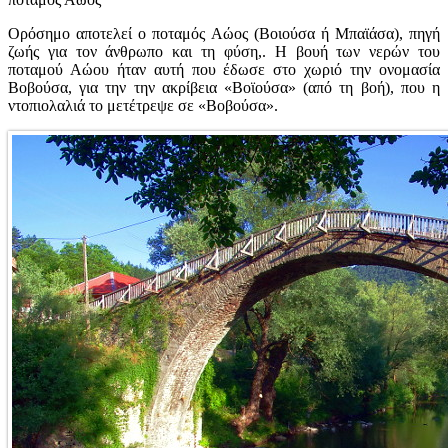
Ορόσημο αποτελεί ο ποταμός Aώος (Βοιούσα ή Μπαϊάσα), πηγή
ζωής για τον άνθρωπο και τη φύση,. Η βουή των νερών του
ποταμού Αώου ήταν αυτή που έδωσε στο χωριό την ονομασία
Βοβούσα, για την την ακρίβεια «Βοϊούσα» (από τη βοή), που η
ντοπιολαλιά το μετέτρεψε σε «Βοβούσα».