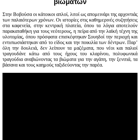
βιωμάτων
Στην Βοβούσα οι κάτοικοι απλοί, λιτοί ως απομεινάρι της αρχοντιάς
των παλαιότερων χρόνων. Οι ιστορίες στις καθημερινές συζητήσεις
στα καφενεία, στην κεντρική πλατεία, όπου τα λόγια αποτελούν
παρακαταθήκη για τους νεότερους, η πείρα από την λαϊκή τέχνη της
υλοτομίας, όπου πρόσφατα επισκέφτηκαν Σουηδοί την περιοχή και
εντυπωσιάστηκαν από το είδος και την ποικιλία των δέντρων. Παρ’
όλη την δουλειά, δεν λείπουν τα μαζέματα, που νέοι και παλιοί
τραγουδάνε κάτω από τους ήχους του κλαρίνου, πολυφωνικά
τραγούδια αναβιώνοντας τα βιώματα για την αγάπη, την ξενιτιά, τα
βάσανα και τους καημούς ταξιδεύοντας την παρέα.