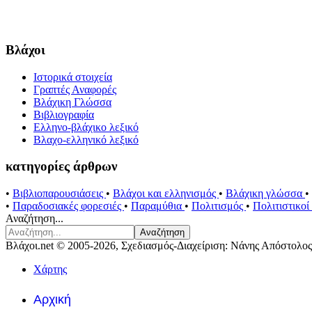
Βλάχοι
Ιστορικά στοιχεία
Γραπτές Αναφορές
Βλάχικη Γλώσσα
Βιβλιογραφία
Ελληνο-βλάχικο λεξικό
Βλαχο-ελληνικό λεξικό
κατηγορίες άρθρων
•
Βιβλιοπαρουσιάσεις
•
Βλάχοι και ελληνισμός
•
Βλάχικη γλώσσα
•
•
Παραδοσιακές φορεσιές
•
Παραμύθια
•
Πολιτισμός
•
Πολιτιστικο
Αναζήτηση...
Αναζήτηση
Βλάχοι.net © 2005-2026, Σχεδιασμός-Διαχείριση: Νάνης Απόστολος
Χάρτης
Αρχική