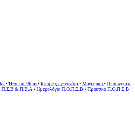
oks
•
Ήθη και έθιμα
•
Ιστορίες - γεγονότα
•
Μαγειρική
•
Περιηγήσεις
Ο.Π.Σ.Β & Π.Β.Α
•
Ημερολόγια Π.Ο.Π.Σ.Β
•
Πρακτικά Π.Ο.Π.Σ.Β