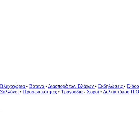
Βλαχοχώρια
•
Βότανα
•
Διασπορά των Βλάχων
•
Εκδηλώσεις
•
E-bo
ί Συλλόγοι
•
Προσωπικότητες
•
Τραγούδια - Χοροί
•
Δελτία τύπου Π.