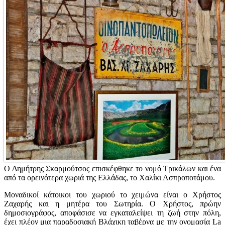
Ο Δημήτρης Σκαρμούτσος επισκέφθηκε το νομό Τρικάλων και ένα
από τα ορεινότερα χωριά της Ελλάδας, το Χαλίκι Ασπροποτάμου.
Μοναδικοί κάτοικοι του χωριού το χειμώνα είναι ο Χρήστος
Ζαχαρής και η μητέρα του Σωτηρία. Ο Χρήστος, πρώην
δημοσιογράφος, αποφάσισε να εγκαταλείψει τη ζωή στην πόλη,
έχει πλέον μια παραδοσιακή Βλάχικη ταβέρνα με την ονομασία La