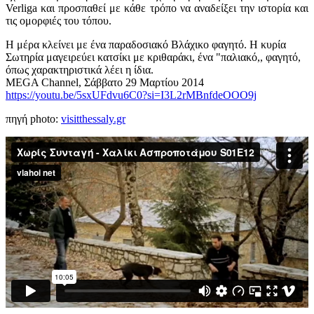
Verliga και προσπαθεί με κάθε τρόπο να αναδείξει την ιστορία και
τις ομορφιές του τόπου.
Η μέρα κλείνει με ένα παραδοσιακό Βλάχικο φαγητό. Η κυρία
Σωτηρία μαγειρεύει κατσίκι με κριθαράκι, ένα "παλιακό,, φαγητό,
όπως χαρακτηριστικά λέει η ίδια.
MEGA Channel, Σάββατο 29 Μαρτίου 2014
https://youtu.be/5sxUFdvu6C0?si=I3L2rMBnfdeOOO9j
πηγή photo:
visitthessaly.gr