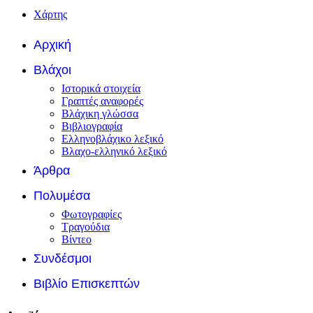
Χάρτης
Αρχική
Βλάχοι
Ιστορικά στοιχεία
Γραπτές αναφορές
Βλάχικη γλώσσα
Βιβλιογραφία
Ελληνοβλάχικο λεξικό
Βλαχο-ελληνικό λεξικό
Άρθρα
Πολυμέσα
Φωτογραφίες
Τραγούδια
Βίντεο
Συνδέσμοι
Βιβλίο Επισκεπτών