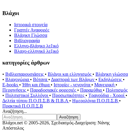
Βλάχοι
Ιστορικά στοιχεία
Γραπτές Αναφορές
Βλάχικη Γλώσσα
Βιβλιογραφία
Ελληνο-βλάχικο λεξικό
Βλαχο-ελληνικό λεξικό
κατηγορίες άρθρων
•
Βιβλιοπαρουσιάσεις
•
Βλάχοι και ελληνισμός
•
Βλάχικη γλώσσα
•
Βλαχοχώρια
•
Βότανα
•
Διασπορά των Βλάχων
•
Εκδηλώσεις
•
E-books
•
Ήθη και έθιμα
•
Ιστορίες - γεγονότα
•
Μαγειρική
•
Περιηγήσεις
•
Παραδοσιακές φορεσιές
•
Παραμύθια
•
Πολιτισμός
•
Πολιτιστικοί Συλλόγοι
•
Προσωπικότητες
•
Τραγούδια - Χοροί
•
Δελτία τύπου Π.Ο.Π.Σ.Β & Π.Β.Α
•
Ημερολόγια Π.Ο.Π.Σ.Β
•
Πρακτικά Π.Ο.Π.Σ.Β
Αναζήτηση...
Αναζήτηση
Βλάχοι.net © 2005-2026, Σχεδιασμός-Διαχείριση: Νάνης
Απόστολος