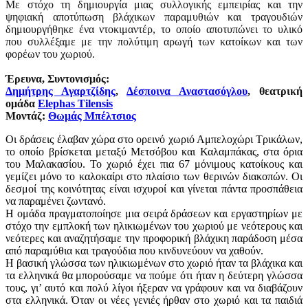
Με στόχο τη δημιουργία μιας συλλογικής εμπειρίας και την
ψηφιακή αποτύπωση βλάχικων παραμυθιών και τραγουδιών
δημιουργήθηκε ένα ντοκιμαντέρ, το οποίο αποτυπώνει το υλικό
που συλλέξαμε με την πολύτιμη αρωγή των κατοίκων και των
φορέων του χωριού.
Έρευνα, Συντονισμός:
Δημήτρης Αγαρτζίδης
,
Δέσποινα Αναστασόγλου
, θεατρική
ομάδα
Elephas Tilensis
Μοντάζ:
Θωμάς Μπέλτσιος
Οι δράσεις έλαβαν χώρα στο ορεινό χωριό Αμπελοχώρι Τρικάλων,
το οποίο βρίσκεται μεταξύ Μετσόβου και Καλαμπάκας, στα όρια
του Μαλακασίου. Το χωριό έχει πια 67 μόνιμους κατοίκους και
γεμίζει μόνο το καλοκαίρι στο πλαίσιο των θερινών διακοπών. Οι
δεσμοί της κοινότητας είναι ισχυροί και γίνεται πάντα προσπάθεια
να παραμένει ζωντανό.
Η ομάδα πραγματοποίησε μια σειρά δράσεων και εργαστηρίων με
στόχο την εμπλοκή των ηλικιωμένων του χωριού με νεότερους και
νεότερες και αναζητήσαμε την προφορική βλάχικη παράδοση μέσα
από παραμύθια και τραγούδια που κινδυνεύουν να χαθούν.
Η βασική γλώσσα των ηλικιωμένων στο χωριό ήταν τα βλάχικα και
τα ελληνικά θα μπορούσαμε να πούμε ότι ήταν η δεύτερη γλώσσα
τους, γι’ αυτό και πολύ λίγοι ήξεραν να γράφουν και να διαβάζουν
στα ελληνικά. Όταν οι νέες γενιές ήρθαν στο χωριό και τα παιδιά