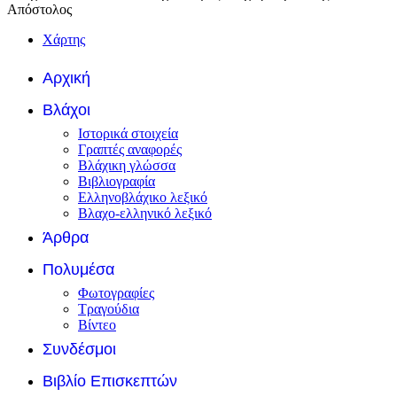
Απόστολος
Χάρτης
Αρχική
Βλάχοι
Ιστορικά στοιχεία
Γραπτές αναφορές
Βλάχικη γλώσσα
Βιβλιογραφία
Ελληνοβλάχικο λεξικό
Βλαχο-ελληνικό λεξικό
Άρθρα
Πολυμέσα
Φωτογραφίες
Τραγούδια
Βίντεο
Συνδέσμοι
Βιβλίο Επισκεπτών