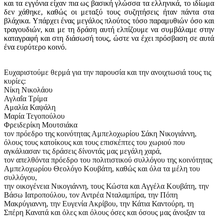
και τα εγγόνια είχαν πια ως βασική γλώσσα τα ελληνικά, το ιδίωμα
δεν χάθηκε, καθώς οι μεταξύ τους συζητήσεις ήταν πάντα στα
βλάχικα. Υπάρχει ένας μεγάλος πλούτος τόσο παραμυθιών όσο και
τραγουδιών, και με τη δράση αυτή ελπίζουμε να συμβάλαμε στην
καταγραφή και στη διάσωσή τους, ώστε να έχει πρόσβαση σε αυτά
ένα ευρύτερο κοινό.
Ευχαριστούμε θερμά για την παρουσία και την ανοιχτωσιά τους τις
κυρίες:
Νίκη Νικολάου
Αγλαΐα Τρίμα
Αμαλία Καψάλη
Μαρία Τεγοπούλου
Φρειδερίκη Μουτσιάκα
τον πρόεδρο της κοινότητας Αμπελοχωρίου Σάκη Νικογιάννη,
όλους τους κατοίκους και τους επισκέπτες του χωριού που
αγκάλιασαν τις δράσεις δίνοντάς μας μεγάλη χαρά,
τον απελθόντα πρόεδρο του πολιτιστικού συλλόγου της κοινότητας
Αμπελοχωρίου Θεολόγο Κουβάτη, καθώς και όλα τα μέλη του
συλλόγου,
την οικογένεια Νικογιάννη, τους Κώστα και Αγγέλα Κουβάτη, την
Βάσω Ιατροπούλου, τον Αντρέα Νταλαμπίρα, την Πόπη
Μακρύγιαννη, την Ευγενία Ακρίβου, την Κάτια Καντούρη, τη
Σπέρη Κανατά και όλες και όλους όσες και όσους μας άνοιξαν τα