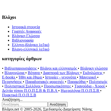
Βλάχοι
Ιστορικά στοιχεία
Γραπτές Αναφορές
Βλάχικη Γλώσσα
Βιβλιογραφία
Ελληνο-βλάχικο λεξικό
Βλαχο-ελληνικό λεξικό
κατηγορίες άρθρων
•
Βιβλιοπαρουσιάσεις
•
Βλάχοι και ελληνισμός
•
Βλάχικη γλώσσα
•
Βλαχοχώρια
•
Βότανα
•
Διασπορά των Βλάχων
•
Εκδηλώσεις
•
E-books
•
Ήθη και έθιμα
•
Ιστορίες - γεγονότα
•
Μαγειρική
•
Περιηγήσεις
•
Παραδοσιακές φορεσιές
•
Παραμύθια
•
Πολιτισμός
•
Πολιτιστικοί Συλλόγοι
•
Προσωπικότητες
•
Τραγούδια - Χοροί
•
Δελτία τύπου Π.Ο.Π.Σ.Β & Π.Β.Α
•
Ημερολόγια Π.Ο.Π.Σ.Β
•
Πρακτικά Π.Ο.Π.Σ.Β
Αναζήτηση...
Αναζήτηση
Βλάχοι.net © 2005-2026, Σχεδιασμός-Διαχείριση: Νάνης