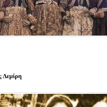
ς Δεμίρη