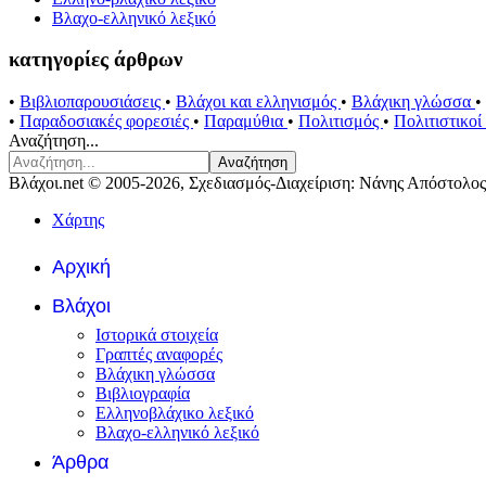
Βλαχο-ελληνικό λεξικό
κατηγορίες άρθρων
•
Βιβλιοπαρουσιάσεις
•
Βλάχοι και ελληνισμός
•
Βλάχικη γλώσσα
•
•
Παραδοσιακές φορεσιές
•
Παραμύθια
•
Πολιτισμός
•
Πολιτιστικο
Αναζήτηση...
Αναζήτηση
Βλάχοι.net © 2005-2026, Σχεδιασμός-Διαχείριση: Νάνης Απόστολος
Χάρτης
Αρχική
Βλάχοι
Ιστορικά στοιχεία
Γραπτές αναφορές
Βλάχικη γλώσσα
Βιβλιογραφία
Ελληνοβλάχικο λεξικό
Βλαχο-ελληνικό λεξικό
Άρθρα