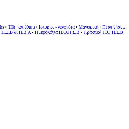
oks
•
Ήθη και έθιμα
•
Ιστορίες - γεγονότα
•
Μαγειρική
•
Περιηγήσεις
Ο.Π.Σ.Β & Π.Β.Α
•
Ημερολόγια Π.Ο.Π.Σ.Β
•
Πρακτικά Π.Ο.Π.Σ.Β