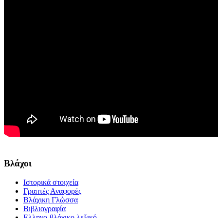
Βλάχοι
Ιστορικά στοιχεία
Γραπτές Αναφορές
Βλάχικη Γλώσσα
Βιβλιογραφία
Ελληνο-βλάχικο λεξικό