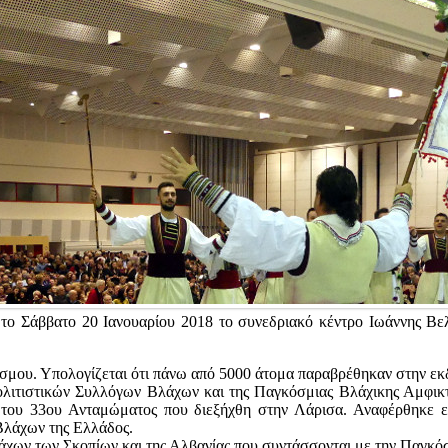
 το Σάββατο 20 Ιανουαρίου 2018 το συνεδριακό κέντρο Ιωάννης Βελ
όσμου. Υπολογίζεται ότι πάνω από 5000 άτομα παραβρέθηκαν στην ε
λιτιστικών Συλλόγων Βλάχων και της Παγκόσμιας Βλάχικης Αμφικτιο
του 33ου Ανταμώματος που διεξήχθη στην Λάρισα. Αναφέρθηκε επ
 Βλάχων της Ελλάδος.
ν των Σκοπίων και της Αλβανίας που συντάσσονται με την Παγκόσ