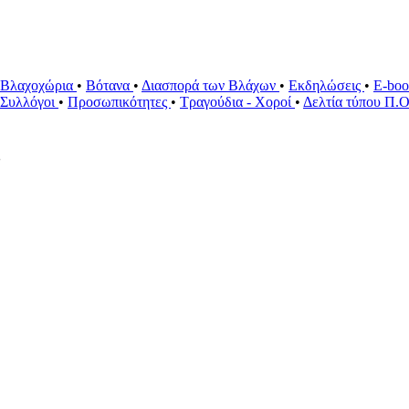
Βλαχοχώρια
•
Βότανα
•
Διασπορά των Βλάχων
•
Εκδηλώσεις
•
E-bo
ί Συλλόγοι
•
Προσωπικότητες
•
Τραγούδια - Χοροί
•
Δελτία τύπου Π.