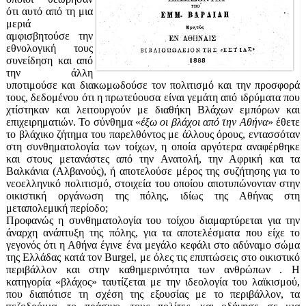
ότι αυτό από τη μια
μεριά
αμφισβητούσε την
εθνολογική τους
συνείδηση και από
την άλλη
υποτιμούσε και διακωμωδούσε τον πολιτισμό και την προσφορά
τους, δεδομένου ότι η πρωτεύουσα είναι γεμάτη από ιδρύματα που
χτίστηκαν και λειτουργούν με διαθήκη Βλάχων εμπόρων και
επιχειρηματιών. Το σύνθημα «
έξω οι βλάχοι από την Αθήνα
» έθετε
το βλάχικο ζήτημα του παρελθόντος με άλλους όρους, εντασσόταν
στη συνθηματολογία των τοίχων, η οποία αργότερα αναφέρθηκε
και στους μετανάστες από την Ανατολή, την Αφρική και τα
Βαλκάνια (Αλβανούς), ή αποτελούσε μέρος της συζήτησης για το
νεοελληνικό πολιτισμό, στοιχεία του οποίου αποτυπώνονταν στην
οικιστική οργάνωση της πόλης, ιδίως της Αθήνας στη
μεταπολεμική περίοδο;
Προφανώς η συνθηματολογία του τοίχου διαμαρτύρεται για την
άναρχη ανάπτυξη της πόλης, για τα αποτελέσματα που είχε το
γεγονός ότι η Αθήνα έγινε ένα μεγάλο κεφάλι στο αδύναμο σώμα
της Ελλάδας κατά τον Burgel, με όλες τις επιπτώσεις στο οικιστικό
περιβάλλον και στην καθημερινότητα των ανθρώπων . Η
κατηγορία «βλάχος» ταυτίζεται με την ιδεολογία του λαϊκισμού,
που διαπότισε τη σχέση της εξουσίας με το περιβάλλον, τα