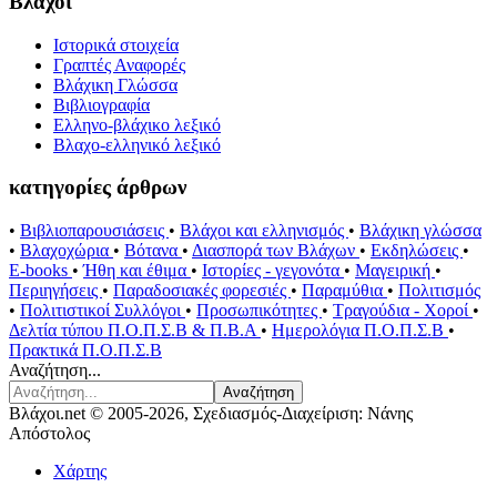
Βλάχοι
Ιστορικά στοιχεία
Γραπτές Αναφορές
Βλάχικη Γλώσσα
Βιβλιογραφία
Ελληνο-βλάχικο λεξικό
Βλαχο-ελληνικό λεξικό
κατηγορίες άρθρων
•
Βιβλιοπαρουσιάσεις
•
Βλάχοι και ελληνισμός
•
Βλάχικη γλώσσα
•
Βλαχοχώρια
•
Βότανα
•
Διασπορά των Βλάχων
•
Εκδηλώσεις
•
E-books
•
Ήθη και έθιμα
•
Ιστορίες - γεγονότα
•
Μαγειρική
•
Περιηγήσεις
•
Παραδοσιακές φορεσιές
•
Παραμύθια
•
Πολιτισμός
•
Πολιτιστικοί Συλλόγοι
•
Προσωπικότητες
•
Τραγούδια - Χοροί
•
Δελτία τύπου Π.Ο.Π.Σ.Β & Π.Β.Α
•
Ημερολόγια Π.Ο.Π.Σ.Β
•
Πρακτικά Π.Ο.Π.Σ.Β
Αναζήτηση...
Αναζήτηση
Βλάχοι.net © 2005-2026, Σχεδιασμός-Διαχείριση: Νάνης
Απόστολος
Χάρτης