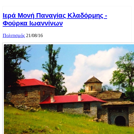
Ιερά Μονή Παναγίας Κλαδόρμης -
Φούρκα Ιωαννίνων
Πολιτισμός
21/08/16