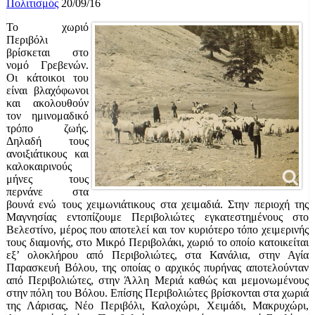
Πολιτισμός
20/09/16
Το χωριό
Περιβόλι
βρίσκεται στο
νομό Γρεβενών.
Οι κάτοικοι του
είναι βλαχόφωνοι
και ακολουθούν
τον ημινομαδικό
τρόπο ζωής.
Δηλαδή τους
ανοιξιάτικους και
καλοκαιρινούς
μήνες τους
περνάνε στα
βουνά ενώ τους χειμωνιάτικους στα χειμαδιά. Στην περιοχή της
Μαγνησίας εντοπίζουμε Περιβολιώτες εγκατεστημένους στο
Βελεστίνο, μέρος που αποτελεί και τον κυριότερο τόπο χειμερινής
τους διαμονής, στο Μικρό Περιβολάκι, χωριό το οποίο κατοικείται
εξ’ ολοκλήρου από Περιβολιώτες, στα Κανάλια, στην Αγία
Παρασκευή Βόλου, της οποίας ο αρχικός πυρήνας αποτελούνταν
από Περιβολιώτες, στην Άλλη Μεριά καθώς και μεμονωμένους
στην πόλη του Βόλου. Επίσης Περιβολιώτες βρίσκονται στα χωριά
της Λάρισας, Νέο Περιβόλι, Καλοχώρι, Χειμάδι, Μακρυχώρι,