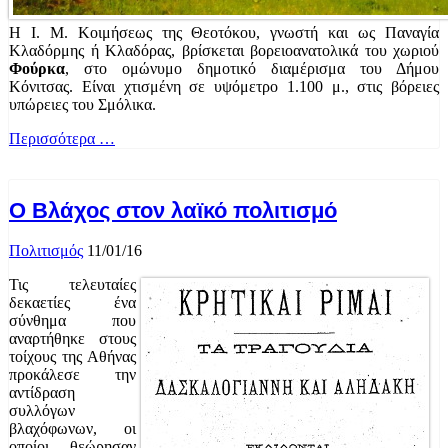
Η Ι. Μ. Κοιμήσεως της Θεοτόκου, γνωστή και ως Παναγία
Κλαδόρμης ή Κλαδόρας, βρίσκεται βορειοανατολικά του χωριού
Φούρκα
, στο ομώνυμο δημοτικό διαμέρισμα του Δήμου
Κόνιτσας. Είναι χτισμένη σε υψόμετρο 1.100 μ., στις βόρειες
υπώρειες του Σμόλικα.
Περισσότερα …
Ο Βλάχος στον λαϊκό πολιτισμό
Πολιτισμός
11/01/16
Τις τελευταίες
δεκαετίες ένα
σύνθημα που
αναρτήθηκε στους
τοίχους της Αθήνας
προκάλεσε την
αντίδραση
συλλόγων
βλαχόφωνων, οι
οποίοι θεώρησαν