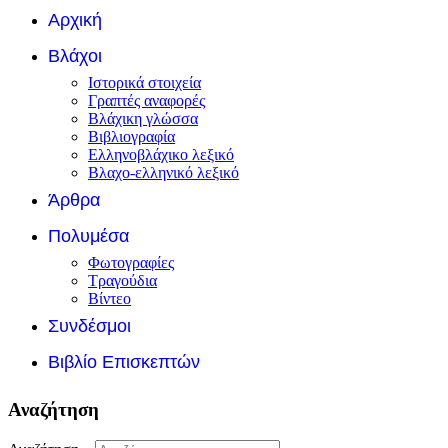
Αρχική
Βλάχοι
Ιστορικά στοιχεία
Γραπτές αναφορές
Βλάχικη γλώσσα
Βιβλιογραφία
Ελληνοβλάχικο λεξικό
Βλαχο-ελληνικό λεξικό
Άρθρα
Πολυμέσα
Φωτογραφίες
Τραγούδια
Βίντεο
Συνδέσμοι
Βιβλίο Επισκεπτών
Αναζήτηση