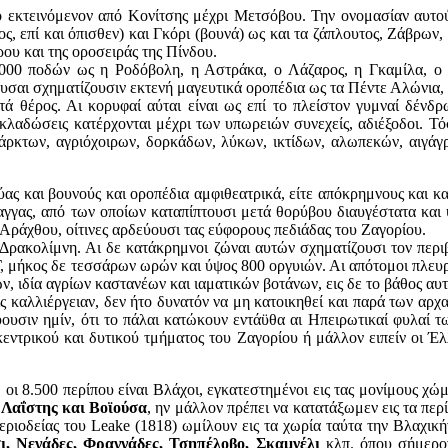
ο εκτεινόμενον από Κονίτσης μέχρι Μετσόβου. Την ονομασίαν αυτο
ς, επί και όπισθεν) και Γκόρι (βουνά) ως και τα ζάπλουτος, Ζάβρων,
ρου και της οροσειράς της Πίνδου.
7000 ποδών ως η Ροδόβολη, η Αστράκα, ο Λάζαρος, η Γκαμίλα, ο
ουσαι σχηματίζουσιν εκτενή μαγευτικά οροπέδια ως τα Πέντε Αλώνια,
 θέρος. Αι κορυφαί αύται είναι ως επί το πλείστον γυμναί δένδρω
λαδώσεις κατέρχονται μέχρι των υπωρειών συνεχείς, αδιέξοδοι. Τό
άρκτων, αγριόχοιρων, δορκάδων, λύκων, ικτίδων, αλωπεκών, αιγάγ
ιτύας και βουνούς και οροπέδια αμφιθεατρικά, είτε απόκρημνους και 
ραγγας, από των οποίων καταπίπτουσι μετά θορύβου διαυγέστατα και
Αράχθου, οίτινες αρδεύουσι τας εύφορους πεδιάδας του Ζαγορίου.
Δρακολίμνη. Αι δε κατάκρημνοι ζώναι αυτών σχηματίζουσι τον περιβ
Γ, μήκος δε τεσσάρων ωρών και ύψος 800 οργυιών. Αι απότομοι πλευρ
, ιδία αγρίων καστανέων και ιαματικών βοτάνων, εις δε το βάθος αυ
ς καλλιέργειαν, δεν ήτο δυνατόν να μη κατοικηθεί και παρά των αρχα
νύουσιν ημίν, ότι το πάλαι κατώκουν εντάϋθα αι Ηπειρωτικαί φυλα
 κεντρικού και δυτικού τμήματος του Ζαγορίου ή μάλλον ειπείν οι Έλ
 οι 8.500 περίπου είναι Βλάχοι, εγκατεστημένοι εις τας μονίμους χώ
 Λαΐστης και Βοϊούσα
, ην μάλλον πρέπει να κατατάξωμεν εις τα πε
 περιοδείας του Leake (1818) ωμίλουν εις τα χωρία ταύτα την Βλαχική
ι, Νεγάδες, Φραγγάδες, Τσηπέλοβο, Σκαμνέλι
κλπ. όπου σήμερον