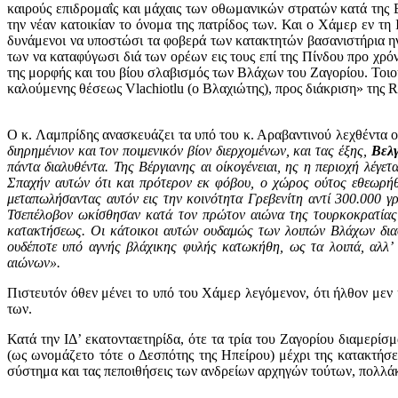
καιρούς επιδρομαΐς και μάχαις των οθωμανικών στρατών κατά της Β
την νέαν κατοικίαν το όνομα της πατρίδος των. Και ο Χάμερ εν τη
δυνάμενοι να υποστώσι τα φοβερά των κατακτητών βασανιστήρια ηνα
των να καταφύγωσι διά των ορέων εις τους επί της Πίνδου προ χρ
της μορφής και του βίου σλαβισμός των Βλάχων του Ζαγορίου. Τοι
καλούμενης θέσεως Vlachiotlu (ο Βλαχιώτης), προς διάκριση» της R
Ο κ. Λαμπρίδης ανασκευάζει τα υπό του κ. Αραβαντινού λεχθέντα 
διηρημένιον και τον ποιμενικόν βίον διερχομένων, και τας έξης,
Βελγ
πάντα διαλυθέντα. Της Βέργιανης αι οίκογένειαι, ης η περιοχή λέγε
Σπαχήν αυτών ότι και πρότερον εκ φόβου, ο χώρος ούτος εθεωρήθη
μεταπωλήσαντας αυτόν εις την κοινότητα Γρεβενίτη αντί 300.000 γρο
Τσεπέλοβον ωκίσθησαν κατά τον πρώτον αιώνα της τουρκοκρατίας 
κατακτήσεως. Οι κάτοικοι αυτών ουδαμώς των λοιπών Βλάχων διαφέ
ουδέποτε υπό αγνής βλάχικης φυλής κατωκήθη, ως τα λοιπά, αλλ’ 
αιώνων».
Πιστευτόν όθεν μένει το υπό του Χάμερ λεγόμενον, ότι ήλθον μεν 
των.
Κατά την ΙΔ’ εκατονταετηρίδα, ότε τα τρία του Ζαγορίου διαμερί
(ως ωνομάζετο τότε ο Δεσπότης της Ηπείρου) μέχρι της κατακτήσ
σύστημα και τας πεποιθήσεις των ανδρείων αρχηγών τούτων, πολλάκ