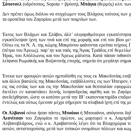
Σόποτσελ
(υδρότοπος, Sopotu = βρύση),
Μπάγια
(θερμός) κλπ. τω
Δεν πρέπει όμως διόλου να συγχέωμεν τους Βλάχους τούτους των 
τα οροπέδια του Ζαγορίου μετά των ποιμνίων των.
Έκτος των Βλάχων και Σλάβοι, άλλ’ ολιγαριθμότεροι εγκατέστησ
εγκατέλειψαν ίχνη των τινά και επί της μορφής και επί του βίου
Ούτω εις τα Ν. Α. της κώμης Μακρύνου φαίνονται ερείπια τείχους 
(πέτρα του Άρεως), παρ’ ην και ναός της Άγιας Τριάδος επί θεμελ
Ήρας, του Απόλλωνος και του Άρεως μάλιστα. Κατά πάσαν πιθανότη
λείψανα Ρωμαϊκής και Βυζαντινής εποχής, σημεία ότι μεγάλην σημασ
Ένεκα των φρουρών αυτών ημποδίσθη εις τους εκ Μακεδονίας εισβαλό
και άλλοι βασιλείς της Μακεδονίας, εισβάλλοντες εις των Ήπειρον
εις τας εστίας των και εις την Μακεδονίαν και θεσσαλίαν εφορμώ
διετέλει εν καταστάσει δεινής λειψανδρείας αφέθη και το Ζαγόρι
ανεδείχθησαν, ώστε οι κατόπιν μετά την IB’ εκατονταετηρίδα επιδ
έντελώς και ούτως έμειναν μέχρι σήμερον τα σλαβικά ίχνη επί της
Οι Αλβανοί
ούτοι ήσαν πάντες
Μπούιοι
ή Μπουιάνοι, απόγονοι δηλ
Λεσνίτσαν
του Ζαγορίου το πρώτον, ως μαρτυρεί ο κ. Λαμπρίδη
Αλβανοβλάχους, ενώ ο κ. Αραβαντινός λέγει ότι τα Βλαχοχώρια του
αυτών, αντιστοιχούσης μετά των τοπικών ονομάτων πόλεων και κω