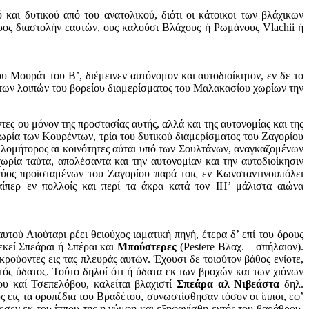
 και δυτικού από του ανατολικού, διότι οι κάτοικοι των βλάχικων
προς διαστολήν εαυτών, ους καλούσι Βλάχους ή Ρωμάνους Vlachii ή
 Μουράτ του Β’, διέμεινεν αυτόνομον και αυτοδιοίκητον, εν δε το
ά των λοιπών του βορείου διαμερίσματος του Μαλακασίου χωρίων την
ες ου μόνον της προστασίας αυτής, αλλά και της αυτονομίας και της
 χωρία των Κουρέντων, τρία του δυτικού διαμερίσματος του Ζαγορίου
σιλομήτορος αι κοινότητες αύται υπό των Σουλτάνων, αναγκαζομένων
χωρία ταύτα, απολέσαντα και την αυτονομίαν και την αυτοδιοίκησιν
ύος προϊσταμένων του Ζαγορίου παρά τοις εν Κωνσταντινουπόλει
αίπερ εν πολλοίς και περί τα άκρα κατά τον ΙΗ’ μάλιστα αιώνα
τού Λιούταρι ρέει θειούχος ιαματική πηγή, έτερα δ’ επί του όρους
εκεί Σπεάραι ή Σπέραι και
Μπούστερες
(Pestere Βλαχ. – σπήλαιον).
κρούοντες εις τας πλευράς αυτών. Έχουσι δε τοιούτον βάθος ενίοτε,
ντός ύδατος. Τούτο δηλοί ότι ή ύδατα εκ των βροχών και των χιόνων
ου καί Τσεπελόβου, καλείται βλαχιστί
Σπεάρα αλ Νιβεάστα
δηλ.
 εις τα οροπέδια του Βραδέτου, συνωστίσθησαν τόσον οι ίπποι, εφ’
πεσεν εκ του ίππου της η νύμφη και εξηφανίσθη εντός του βαράθρου,