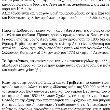
κατασυντριβείσα η δυστυχής. Λέγεται δ’ εκ παραδόσεως, ότι μια χε
παρά τον Καλαμάν.
Αξία λόγου είναι και η αρχαία μονή του Δοβρινόβου, εν ης μέχρι τ
και Ελληνικόν σχολείον αρρένων η κώμη του όποιου ο διδάσκαλος μ
Παρά το Δοβρίνοβον κείται και η κώμη
Λεσνίτσα
, της οποίας οι 
τρώγλας και σπήλαια. Προσεχώρησαν όμως κατόπιν εκ Χασίων και Οσ
½ ωρών από της μονής Λεσνίτσης, ανεγνωρίσθησαν το 1806 διά φι
Θράκη. Η ρίζα του ονόματος της Λεσνίτσης Λέσι είναι αλβανική απ
στενά του Αώου, σχηματίζουσιν ούτως ειπείν διά των ογκωδών δρέω
Συλλόγου. Και μονήν αξιόλογον από του 1773 κέκτηται ή Λεσνίτσα.
Το
Δριστένικον
, το οποίον προ τινων εκατονταετηρίδων ήτο ελλ
αξιόλογον έδαφος και το ευάερον κλίμα αυτού συντελούσιν όχι μόνο
και παρθεναγωγείον ήδη.
Κατά την αυτήν οροσειρά άπαντα και το
Γρεβενίτη
, το όποιον είν
αγρούς και αμπελώνας εκτενείς δίδοντας υπέρ τας 500.000 οκάδας
τον ποιμενικόν βίον διάγοντες κάτοικοι του χωρίου Βέργιανης, του
κέκτηται από του 1852 ελληνικόν Σχολείον, εν ω εφοίτων μετά των
Βοτσάς επί της όχθης του παραποτάμου του Αράχθου και του μικρού 
Κωνσταντίνου του Απογονάτου»
. Υποθέτουσιν ότι ο Αυτοκράτωρ 
ταύτην εν Ζαγορίω συγχρόνως μετά των της Διπαλίτσας και Αιτοβι