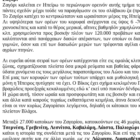
Ζαγόρι καλείται εν Ηπείρω το περιώνυμον ορεινόν αυτής τμήμα τ
πάντες σχεδόν μέχρι τούδε να παραγάγωσιν εκ του σλάβικου ζα (προ
Το Ζαγόρι κατέχει το κεντρικώτατον και ωραιότατον μέρος της Ηπεί
Aι υψηλότεραι των ορέων του κορυφαί ανέρχονται εις ύψος 6 -
χιονοσκέπεις και κατά το θέρος μερικαί, αΐτινες βαθμηδόν χαμηλών
κλπ. χρησιμεύοντα προς βοσκήν πλέον των 120.000 προβάτων κατά
καλύπτονται από πανάρχαιων δασών απέραντων, των οποίων οι διακ
γυμνών, όσον και επί των δασωδών μερών των τρέφονται αγέλαι 
αγρίων πτηνών.
Αι ευρεΐαι αύται σειραί των ορέων κατέρχονται είτε εις ομαλάς κλ
ζώνας, σχηματίζουσαι πλείστα όσα μικρά ρεύματα και βαθείας φά
ύδατα χυνόμενα εις τους μεγάλους παραποτάμους του Αώου και του 
Επί μιας των κορυφών των ορέων τούτων υπάρχει και μυθολογική 
μόνη η Ήπειρος ηυτύχησε να έχει. Ο Βίκος έχει σχήμα κεκλιμένου 
βραχώδεις προεξοχάς κεκαλυμμένες εδώ κ’ εκεί υπό πυκνών δένδρων
Η χώρα αυτή, τόσον ωραία και προσφορωτάτη και εις βοσκήν και ει
και άλλα κατά καιρούς τυχαίως εκθαπτόμενα κειμήλια, άτινα δεικ
είναι οι νυν κυρίως Ζαγορίσιοι λεγόμενοι, δηλαδή οι κάτοικοι του
πλείστον Βλάχοι.
Μεταξύ 27.000 κατοίκων του Ζαγορίου, κατοικούντων εις 46 χωρία,
Τσερνέση, Γρεβενίτη, Λεσνίτσα, Καβαλάρη, Λάιστα, Παλιοχώρι
καίτοι η ιστορία της συνδέεται μετά τις του Ζαγορίου. Και επί της
ωμίλουν αυτήν και εις άλλα χωρία, ως εις
Δόλιανην, Λιασκοβέτσ