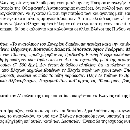
λαχίας, οίτινες απελευθερούμενοι μετά την εις Ήπειρον απαγωγήν τω
 Ιστορία της Όθωμανικής Αυτοκρατορίας αναφέρει, ότι πολλοί των κ
γκάσθησαν να εγκαταλείψωσι την πατρίδα των και άγοντες μεθ’ εαυτ
όνων εγκατεστημένους ομογλώσσους των. Διά της ελεύσεως των νέων
ούτον νεήλυδα Βλαχοποιμένα θέλομεν εύρει εγκατεστημένον και επί 
omanu, δι’ ου εκαλούντο και καλούνται οι άλλοι Βλάχοι της Πίνδου γ
ούτω:
«Το ανατολικόν του Ζαγορίου διαμέρισμα περιέχει κατά την κατά
ίναν, Βέργιανην, Κουτσούκ Καλωτά, Μπότσαν, Άγιον Γεώργιον, Μ
ται νυν Τσίπιανη, προσεχώρησαν εις Γρεβενίτη. Επειδή δ’ εξηκολούθουν
 βραδύτερον ιδιοκτησία εκείνου. Διό και εξεποιήθη μετά της περιοχ
σίων (7. 500 δρχ.). Δεν έχεται δε διόλου αληθείας, ότι τα πλείονα 
από Βλάχων αιχμαλωτιζομένων εν Βλαχία παρά των χριστιανών Σπαχ
ρουσι, ελλείπει δε πάσα τοιαύτη παράδοσις. Πλην δε τούτων το Δρ
υπό Αλβανοβλάχων, διαχειμαζόντων κατ’ αρχάς εις Τσαμουριάν, βαθ
κατά τον Α’ αιώνα της τουρκοκρατίας οικογένειαι εκ Βλαχίας επί τ
σματα ήκμαζον, ενώ το κεντρικόν και δυτικόν εξηκολούθουν πρωταγω
εως, το ανατολικόν, το υπό των Βλάχων κατοικούμενον, υπετάχθη ει
ις εξηγέρθη υπ’ αυτών κατά των Δεσποτών. Ένεκα δε της ισχυράς αυ