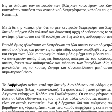
Εις τα στόματα των κατοικούν των βλάχικων κοινοτήτων του Ζαγορ
κοινοτήτων τουτέστι του ανατολικού διαμερίσματος καλούσι τους 
Rumanii).
Μετά δε την κατάκτησιν, ότε το μεν κεντρικόν διαμέρισμα του Ζα
δυτικό υπήρχεν ιδία πολιτική και δικαστική αρχή εδρεύουσα εις τ
ανεξαρτησίαν αυτού επί 48 τουλάχιστον έτη από της αυθορμήτου τω
Επειδή όμως ηδυνάτουν να διατρέφωσι τα ζώα αυτών εν καιρό χειμών
αυτοδιοικήσεως και μόνον εις τα τρία είδη, φόρων υποβληθέντες, τ
και έτερα τινα. Αλλ’ αι προνομίαι αύται μόλις μέχρι των μέσων τ
να διανέμωσιν αυτάς ιδίως εις διαφόρους πολεμιστάς του κράτους,
αυτών, ένεκα των αυθαιρεσιών και πιέσεων των Σπαχήδων ιδία,
μεγιστάσιν, εις το κυρίως Ζαγόρι και συναπετέλεσαν μετ’ αυτ
ακρωτηριασθείσαν.
Το
Δοβρίνοβον
κείται κατά την δυτικήν διακλάδωσιν επί εδάφους 
Κλοποτσιάρε (Βλαχ. κωδωνίσκου). Τα ηφαιστειώδη αυτά ρήγματα, έ
Λέγονται επίσης και Κεάδαι και Γκαϊλότρυπες. Οι εν τοις ρήγμασι 
ώστε οι λίθοι φθάνοντες εις τον πυθμένα μόλις ακούονται, άλλοτε 
είναι εν αυτοίς εναποτεθειμένα ή διέρχονται διά του πυθμένος
βάραθρον της νύμφης. Διότι κατά τινα καιρόν διερχόμενης εκείθεν
ων επέβαινον πάντες, επί της παρά το χείλος του βαράθρου στενωτά