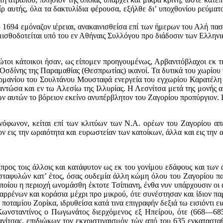
ίρ αυτής, όλα τα δακτυλίδια φέρουσα, εξήλθε δι’ υποχθονίου ρεύματο
ου 1694 εμόναζον ιέρειαι, ανακαινισθείσα επί των ήμερων του Αλή πασ
ισθοδοτείται υπό του εν Αθήναις Συλλόγου προ διάδοσιν των Ελληνικώ
πρώτοι κάτοικοι ήσαν, ως είπομεν προηγουμένως, Αρβανιτόβλαχοι εκ
δίνης της Παραμαθίας (Θεσπρωτίας) ικανοί. Τα δυτικά του χωρίου τ
ρμανίου του Σουλτάνου Μουσταφά ενεργεία του εγχωρίου Καρατέλη 
αντώσα και εν τω Αλεσίω της Ιλλυρίας. Η Λεσνίτσα μετά της μονής αυ
ν αυτών το βόρειον εκείνο ανυπέρβλητον του Ζαγορίου προπύργιον. Ε
ηνόφωνον, κείται επί των κλιτύων των Ν.Α. ορέων του Ζαγορίου α
ν εις την ωραιότητα και ευρωστείαν των κατοίκων, άλλα και εις την
αι προς τοις άλλοις και κατάφυτον ως εκ του γονίμου εδάφους και τ
 σταφυλών κατ’ έτος, όσας ουδεμία άλλη κώμη όλου του Ζαγορίου πα
 οποίου η περιοχή ωνομάσθη έκτοτε Τσίπιανη, ένθα νυν υπάρχουσιν οι
 αρρένων και κοράσια μέχρι προ μικρού, ότε συνέστησαν και ίδιον πα
ποταμίου Ζορίκα, ιδρυθείσα κατά τινα επιγραφήν δεξιά τω εισιόντι ε
Κωνσταντίνος ο Πωγωνάτος διερχόμενος εξ Ηπείρου, ότε (668—685)
ανίτσας, επιδιώκων τον εκχριστιναισμόν τών από του 635 εγκατασταθ