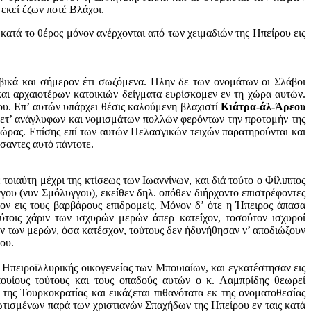
 εκεί έζων ποτέ Βλάχοι.
ες κατά το θέρος μόνον ανέρχονται από των χειμαδιών της Ηπείρου εις
βικά και σήμερον έτι σωζόμενα. Πλην δε των ονομάτων οι Σλάβοι
και αρχαιοτέρων κατοικιών δείγματα ευρίσκομεν εν τη χώρα αυτών.
ου. Επ’ αυτών υπάρχει θέσις καλούμενη βλαχιστί
Κιάτρα-άλ-Άρεου
ς μετ’ ανάγλυφων και νομισμάτων πολλών φερόντων την προτομήν της
χώρας. Επίσης επί των αυτών Πελασγικών τειχών παρατηρούνται και
σαντες αυτό πάντοτε.
τοιαύτη μέχρι της κτίσεως των Ιωαννίνων, και διά τούτο ο Φίλιππος
γου (νυν Σμόλυγγου), εκείθεν δηλ. οπόθεν διήρχοντο επιστρέφοντες
τον εις τους βαρβάρους επιδρομείς. Μόνον δ’ ότε η Ήπειρος άπασα
τούτοις χάριν των ισχυρών μερών άπερ κατεΐχον, τοσοΰτον ισχυροί
ων των μερών, όσα κατέσχον, τούτους δεν ήδυνήθησαν ν’ αποδιώξουν
ου.
Ηπειροϊλλυρικής οικογενείας των Μπουιαίων, και εγκατέστησαν εις
ουίους τούτους και τους οπαδούς αυτών ο κ. Λαμπρίδης θεωρεί
 της Τουρκοκρατίας και εικάζεται πιθανότατα εκ της ονοματοθεσίας
τισμένων παρά των χριστιανών Σπαχήδων της Ηπείρου εν ταις κατά