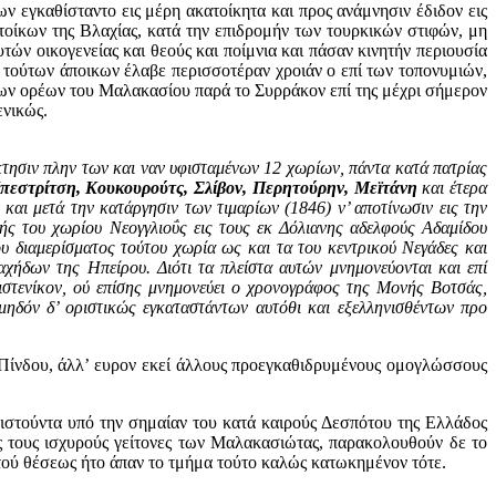
ν εγκαθίσταντο εις μέρη ακατοίκητα και προς ανάμνησιν έδιδον εις
ατοίκων της Βλαχίας, κατά την επιδρομήν των τουρκικών στιφών, μη
ών οικογενείας και θεούς και ποίμνια και πάσαν κινητήν περιουσία
 τούτων άποικων έλαβε περισσοτέραν χροιάν ο επί των τοπονυμιών,
των ορέων του Μαλακασίου παρά το Συρράκον επί της μέχρι σήμερον
ενικώς.
κτησιν πλην των και ναν υφισταμένων 12 χωρίων, πάντα κατά πατρίας
πεστρίτση, Κουκουρούτς, Σλίβον, Περητούρην, Μεϊτάνη
και έτερα
 και μετά την κατάργησιν των τιμαρίων (1846) ν’ αποτίνωσιν εις την
ής του χωρίου Νεογγλιοΰς εις τους εκ Δόλιανης αδελφούς Αδαμίδου
του διαμερίσματος τούτου χωρία ως και τα του κεντρικού Νεγάδες και
ήδων της Ηπείρου. Διότι τα πλείστα αυτών μνημονεύονται και επί
ιστενίκον, ού επίσης μνημονεύει ο χρονογράφος της Μονής Βοτσάς,
μηδόν δ’ οριστικώς εγκαταστάντων αυτόθι και εξελληνισθέντων προ
ης Πίνδου, άλλ’ ευρον εκεί άλλους προεγκαθιδρυμένους ομογλώσσους
νιστούντα υπό την σημαίαν του κατά καιρούς Δεσπότου της Ελλάδος
ς τους ισχυρούς γείτονες των Μαλακασιώτας, παρακολουθούν δε το
τού θέσεως ήτο άπαν το τμήμα τούτο καλώς κατωκημένον τότε.