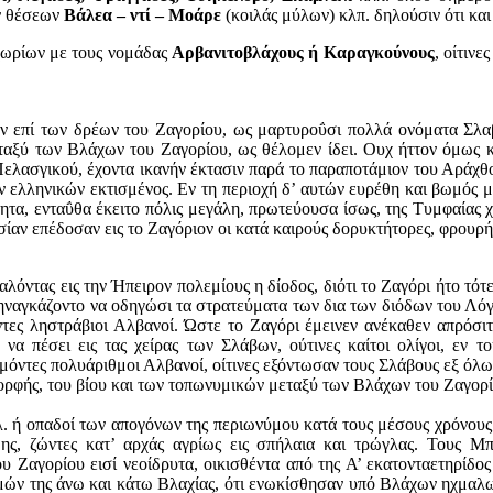
ν θέσεων
Βάλεα – ντί – Μοάρε
(κοιλάς μύλων) κλπ. δηλούσιν ότι και
χωρίων με τους νομάδας
Αρβανιτοβλάχους ή Καραγκούνους
, οίτιν
αν επί των δρέων του Ζαγορίου, ως μαρτυροΰσι πολλά ονόματα Σλα
 μεταξύ των Βλάχων του Ζαγορίου, ως θέλομεν ίδει. Ουχ ήττον όμως 
Πελασγικού, έχοντα ικανήν έκτασιν παρά το παραποτάμιον του Αράχθ
ίων ελληνικών εκτισμένος. Εν τη περιοχή δ’ αυτών ευρέθη και βωμό
τα, ενταΰθα έκειτο πόλις μεγάλη, πρωτεύουσα ίσως, της Τυμφαίας 
ίαν επέδοσαν εις το Ζαγόριον οι κατά καιρούς δορυκτήτορες, φρουρή
ντας εις την Ήπειρον πολεμίους η δίοδος, διότι το Ζαγόρι ήτο τότε 
, ηναγκάζοντο να οδηγώσι τα στρατεύματα των δια των διόδων του Λόγ
ντες ληστράβιοι Αλβανοί. Ώστε το Ζαγόρι έμεινεν ανέκαθεν απρόσι
 να πέσει εις τας χείρας των Σλάβων, ούτινες καίτοι ολίγοι, εν 
ρομόντες πολυάριθμοι Αλβανοί, οίτινες εξόντωσαν τους Σλάβους εξ όλ
 μορφής, του βίου και των τοπωνυμικών μεταξύ των Βλάχων του Ζαγορί
. ή οπαδοί των απογόνων της περιωνύμου κατά τους μέσους χρόνους 
ς, ζώντες κατ’ αρχάς αγρίως εις σπήλαια και τρώγλας. Τους Μπ
 Ζαγορίου εισί νεοίδρυτα, οικισθέντα από της Α’ εκατονταετηρίδος
μών της άνω και κάτω Βλαχίας, ότι ενωκίσθησαν υπό Βλάχων ηχμαλω