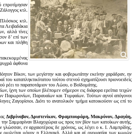
ύ επροτίμησαν
 Ζάλογγος κτλ.
 Πλόσκος κτλ.
 τα Λειβαδάκια
ν, αλλά τίνες
σον δ’ επί των
ρων και πλήθη
κατακεκομμένας
 ψυχρά άφθονα
όητον Βίκον, των μεγίστην και φοβερωτάτην εκείνην χαράδραν, ην
αί του καταπληκτικότατου τούτου στενού σχηματίζουσι πριονοειδείς
τού ρέει το παραποτάμιον του Αώου, ο Βοϊδομάτης.
ίων, ίχνη των οποίων βλέπομεν σήμερον εις διάφορα ερείπια τειχών
ί των Παρωρονίων, Παραυαίων και Τυμφαίων. Τούτων αγνοί απόγονοι
ληνες Ζαγορίσιοι. Διότι το ανατολικόν τμήμα κατοικούσιν ως επί το
μας
Διβρίνοβον, Δριστενίκον, Φραμπουράρη, Μακρύνον, Δραγάη,
ρί την Σαμμαρίναν Βλαχοχώρια ως προς τον βίον των κατοίκων αυτής,
ν γλώσσαν, εν αρχαιοτέροις δε χρόνοις, ως λέγει ο κ. I. Λαμπρίδης,
 ομιλείται μόνον η Ελληνική. Αλλά και αί ονομασίαι των κωμών