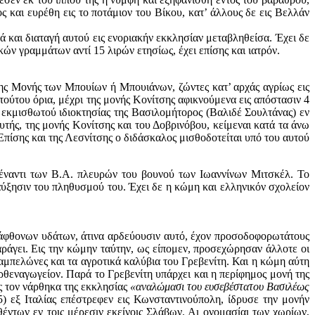
ς και ευρέθη εις το ποτάμιον του Βίκου, κατ’ άλλους δε εις Βελλάν
ά και διαταγή αυτού εις ενοριακήν εκκλησίαν μεταβληθείσα. Έχει δε
ν γραμμάτων αντί 15 λιρών ετησίως, έχει επίσης και ιατρόν.
 της Μονής των Μπουίων ή Μπουιάνων, ζώντες κατ’ αρχάς αγρίως εις
ούτου όρια, μέχρι της μονής Κονίτσης αφικνούμενα εις απόστασιν 4
εκμισθωτού ιδιοκτησίας της Βασιλομήτορος (Βαλιδέ Σουλτάνας) εν
τής, της μονής Κονίτσης και του Δοβρινόβου, κείμεναι κατά τα άνω
πίσης και της Λεσνίτσης ο διδάσκαλος μισθοδοτείται υπό του αυτού
πέναντι των Β.Α. πλευρών του βουνού των Ιωαννίνων Μιτσκέλ. Το
 αύξησιν του πληθυσμού του. Έχει δε η κώμη και ελληνικόν σχολείον
ων άφθονων υδάτων, άτινα αρδεύουσιν αυτό, έχον προσοδοφορωτάτους
ράγει. Εις την κώμην ταύτην, ως είπομεν, προσεχώρησαν άλλοτε οι
 αμπελώνες και τα αγροτικά καλύβια του Γρεβενίτη. Και η κώμη αύτη
ρθεναγωγείον. Παρά το Γρεβενίτη υπάρχει και η περίφημος μονή της
ις τον νάρθηκα της εκκλησίας
«αναλώμασι του ευσεβέστατου Βασιλέως
 εξ Ιταλίας επέστρεφεν εις Κωνσταντινούπολη, ίδρυσε την μονήν
έντων εν τοις μέρεσιν εκείνοις Σλάβων. Αι ονομασίαι των χωρίων,