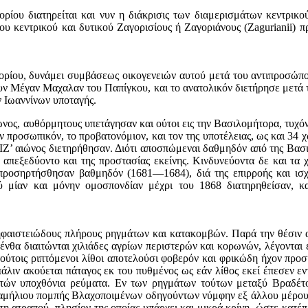
ίου διατηρείται και νυν η διάκρισις των διαμερισμάτων κεντρικού
του κεντρικού και δυτικού Ζαγορισίους ή Ζαγοριάνους (Zagurianii) 
γορίου, δυνάμει συμβάσεως οικογενειών αυτού μετά του αντιπροσώπου
ο νυν Μέγαν Μαχαλαν του Παπίγκου, και το ανατολικόν διετήρησε μετ
ν Ιωαννίνων υποταγής.
ος, αυθόρμητους υπετάγησαν και ούτοι εις την Βασιλομήτορα, τυχόντ
ον προσωπικόν, το προβατονόμιον, και τον της υποτέλειας, ως και 34
ου ΙΖ’ αιώνος διετηρήθησαν. Διότι αποσπώμεναι δαθμηδόν από της Βα
 απεξεδύοντο και της προστασίας εκείνης. Κινδυνεύοντα δε και τα 
 προσηρτήσθησαν βαθμηδόν (1681—1684), διά της επιρροής και ισχ
ού μίαν και μόνην ομοσπονδίαν μέχρι του 1868 διατηρηθείσαν, κ
ηφαιστειώδους πλήρους ρηγμάτων και κατακομβών. Παρά την θέσιν αυ
νθα διαιτώνται χιλιάδες αγρίων περιστερών και κορωνών, λέγονται 
τούτοις ριπτόμενοι λίθοι αποτελούσι φοβερόν και φρικώδη ήχον προσ
πάλιν ακούεται πάταγος εκ του πυθμένος ως εάν λίθος εκεί έπεσεν ε
 αυτών υποχθόνια ρεύματα. Εν των ρηγμάτων τούτων μεταξύ Βραδέτ
 γαμήλιου πομπής Βλαχοποιμένων οδηγούντων νύμφην εξ άλλου μέρους
τη ατραπού, πλησίον της οποίας υπάρχει και μικρά κρίνη, ώστε κατέ