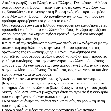
Αυτό το γνωρίζουν οι Βλαχόφωνοι Έλληνες. Γνωρίζουν καλά όσα
συμβαίνουν στην Ευρώπη εκείνη την εποχή, όπως γνωρίζουν και
τις δυσκολίες που συνεπάγεται η ίδρυση ενός νέου κράτους μέσα
στην Μοναρχική Ευρώπη. Αντιλαμβάνονται το καθήκον τους και
πρόθυμα προσφέρουν και γι' αυτό το σκοπό.
Όταν απελευθερώνεται η Ελλάδα, αιμόφυρτη και καταστραμμένη,
προσπαθεί να ιδρύσει το νεοελληνικό κράτος. Η χώρα αγωνίζεται
να ορθοποδήσει, να δημιουργήσει κρατική μηχανή και υποδομή
οικονομικής ανάπτυξης.
Και σ' αυτή την περίπτωση πρωταγωνιστούν οι Βλαχόφωνοι με την
οικονομική συμβολή τους στην ανάπτυξη του κράτους και της
οργάνωσης της κοινωνικής ζωής. Βλάχοι μεγαλέμποροι και
τραπεζίτες, προσφέρουν τεράστια ποσά και ολόκληρες περιουσίες
για έργα υποδομής κατά την αναγέννηση τον ελληνικού κράτους.
Έχουμε μια πλειάδα ευεργετών που άφησαν ανεξίτηλα τα ίχνη τους
στην συνείδηση του έθνους. Τα ονόματα, σας είναι γνωστά και δεν
είναι ανάγκη να τα αναφέρουμε.
θα ήθελα μόνο να αναφερθώ στους άγνωστους και ανώνυμους
βλάχους, τους τοπικούς ευεργέτες που δεν αναφέρονται πουθενά
επισήμως. Αυτοί οι ανώνυμοι βλάχοι άνοιξαν το πουγκί τους χωρίς
δισταγμούς. Δεν υπάρχει βλαχοχώρι όπου το σχολείο ή η εκκλησία
που να μην έγινε από έναν τοπικό ευεργέτη.
Όλοι αυτοί οι άνθρωποι πρέπει να δικαιωθούν, να βρουν τη θέση
που τους αξίζει.
Παρόλα αυτά, οι μέρες τις οποίες διερχόμεθα είναι πονηρές.