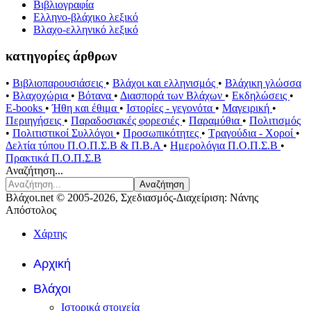
Βιβλιογραφία
Ελληνο-βλάχικο λεξικό
Βλαχο-ελληνικό λεξικό
κατηγορίες άρθρων
•
Βιβλιοπαρουσιάσεις
•
Βλάχοι και ελληνισμός
•
Βλάχικη γλώσσα
•
Βλαχοχώρια
•
Βότανα
•
Διασπορά των Βλάχων
•
Εκδηλώσεις
•
E-books
•
Ήθη και έθιμα
•
Ιστορίες - γεγονότα
•
Μαγειρική
•
Περιηγήσεις
•
Παραδοσιακές φορεσιές
•
Παραμύθια
•
Πολιτισμός
•
Πολιτιστικοί Συλλόγοι
•
Προσωπικότητες
•
Τραγούδια - Χοροί
•
Δελτία τύπου Π.Ο.Π.Σ.Β & Π.Β.Α
•
Ημερολόγια Π.Ο.Π.Σ.Β
•
Πρακτικά Π.Ο.Π.Σ.Β
Αναζήτηση...
Αναζήτηση
Βλάχοι.net © 2005-2026, Σχεδιασμός-Διαχείριση: Νάνης
Απόστολος
Χάρτης
Αρχική
Βλάχοι
Ιστορικά στοιχεία