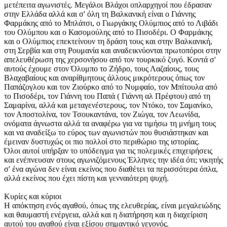
μετέπειτα αγωνιστές. Μεγάλοι Βλάχοι οπλαρχηγοί που έδρασαν
στην Ελλάδα αλλά και σ' όλη τη Βαλκανική είναι ο Γιάννης
Φαρμάκης από το Μπλάτσι, ο Γιωργάκης Ολύμπιος από το Λιβάδι
του Ολύμπου και ο Κασομούλης από το Πισοδέρι. Ο Φαρμάκης
και ο Ολύμπιος επεκτείνουν τη δράση τους και στην Βαλκανική,
στη Σερβία και στη Ρουμανία και αναδεικνύονται πρωτοπόροι στην
απελευθέρωση της χερσονήσου από τον τουρκικό ζυγό. Κοντά σ'
αυτούς έχουμε στον Όλυμπο το Ζήδρο, τους Λαζαίους, τους
Βλαχαβαίους και αναρίθμητους άλλους μικρότερους όπως τον
Παπάζογλου και τον Ζιούρκο από το Νυμφαίο, τον Μπίτουλα από
το Πισοδέρι, τον Γιάννη του Παπά ( Γιάννη αλ Πρέφτου) από τη
Σαμαρίνα, αλλά και μεταγενέστερους, τον Ντόκο, τον Σαμανίκο,
τον Αποστολίνα, τον Τσουκαντάνα, τον Ζιώγα, τον Λεωνίδα,
ονόματα άγνωστα αλλά τα αναφέρω για να τιμήσω τη μνήμη τους
και να αναδείξω το εύρος των αγωνιστών που θυσιάστηκαν και
έμειναν δυστυχώς οι πιο πολλοί στο περιθώριο της ιστορίας.
Όλοι αυτοί υπήρξαν το υπόδειγμα για τις πολεμικές επιχειρήσεις
και ενέπνευσαν στους αγωνιζόμενους Έλληνες την ιδέα ότι; νικητής
σ' ένα αγώνα δεν είναι εκείνος που διαθέτει τα περισσότερα όπλα,
αλλά εκείνος που έχει πίστη και γενναιότερη ψυχή.
Κυρίες και κύριοι
Η απόκτηση ενός αγαθού, όπως της ελευθερίας, είναι μεγαλειώδης
και θαυμαστή ενέργεια, αλλά και η διατήρηση και η διαχείριση
αυτού του αγαθού είναι εξίσου σημαντικό γεγονός.