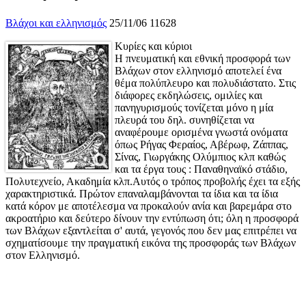
Βλάχοι και ελληνισμός
25/11/06
11628
Κυρίες και κύριοι
Η πνευματική και εθνική προσφορά των
Βλάχων στον ελληνισμό αποτελεί ένα
θέμα πολύπλευρο και πολυδιάστατο. Στις
διάφορες εκδηλώσεις, ομιλίες και
πανηγυρισμούς τονίζεται μόνο η μία
πλευρά του δηλ. συνηθίζεται να
αναφέρουμε ορισμένα γνωστά ονόματα
όπως Ρήγας Φεραίος, Αβέρωφ, Ζάππας,
Σίνας, Γιωργάκης Ολύμπιος κλπ καθώς
και τα έργα τους : Παναθηναϊκό στάδιο,
Πολυτεχνείο, Ακαδημία κλπ.Αυτός ο τρόπος προβολής έχει τα εξής
χαρακτηριστικά. Πρώτον επαναλαμβάνονται τα ίδια και τα ίδια
κατά κόρον με αποτέλεσμα να προκαλούν ανία και βαρεμάρα στο
ακροατήριο και δεύτερο δίνουν την εντύπωση ότι; όλη η προσφορά
των Βλάχων εξαντλείται σ' αυτά, γεγονός που δεν μας επιτρέπει να
σχηματίσουμε την πραγματική εικόνα της προσφοράς των Βλάχων
στον Ελληνισμό.