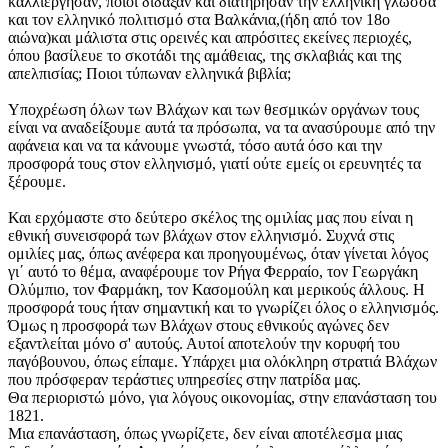
καλλιέργησαν, ποιοι δίδαξαν και διατήρησαν την ελληνική γλώσσα
και τον ελληνικό πολιτισμό στα Βαλκάνια,(ήδη από τον 18ο
αιώνα)και μάλιστα στις ορεινές και απρόσιτες εκείνες περιοχές,
όπου βασίλευε το σκοτάδι της αμάθειας, της σκλαβιάς και της
απελπισίας; Ποιοι τύπωναν ελληνικά βιβλία;
Υποχρέωση όλων των Βλάχων και των θεσμικών οργάνων τους
είναι να αναδείξουμε αυτά τα πρόσωπα, να τα ανασύρουμε από την
αφάνεια και να τα κάνουμε γνωστά, τόσο αυτά όσο και την
προσφορά τους στον ελληνισμό, γιατί ούτε εμείς οι ερευνητές τα
ξέρουμε.
Και ερχόμαστε στο δεύτερο σκέλος της ομιλίας μας που είναι η
εθνική συνεισφορά των βλάχων στον ελληνισμό. Συχνά στις
ομιλίες μας, όπως ανέφερα και προηγουμένως, όταν γίνεται λόγος
γι΄ αυτό το θέμα, αναφέρουμε τον Ρήγα Φερραίο, τον Γεωργάκη
Ολύμπιο, τον Φαρμάκη, τον Κασομούλη και μερικούς άλλους. Η
προσφορά τους ήταν σημαντική και το γνωρίζει όλος ο ελληνισμός.
Όμως η προσφορά των Βλάχων στους εθνικούς αγώνες δεν
εξαντλείται μόνο σ' αυτούς. Αυτοί αποτελούν την κορυφή του
παγόβουνου, όπως είπαμε. Υπάρχει μια ολόκληρη στρατιά Βλάχων
που πρόσφεραν τεράστιες υπηρεσίες στην πατρίδα μας.
Θα περιοριστώ μόνο, για λόγους οικονομίας, στην επανάσταση του
1821.
Μια επανάσταση, όπως γνωρίζετε, δεν είναι αποτέλεσμα μιας