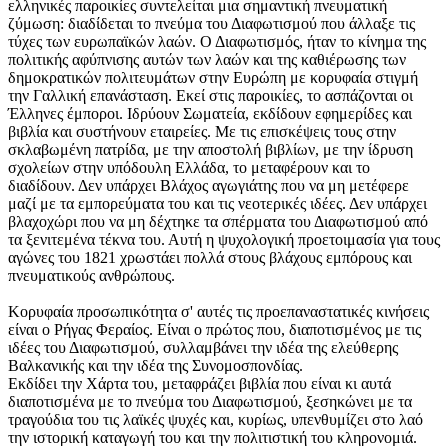
ελληνικές παροικίες συντελείται μια σημαντική πνευματική
ζύμωση: διαδίδεται το πνεύμα του Διαφωτισμού που άλλαξε τις
τύχες των ευρωπαϊκών λαών. Ο Διαφωτισμός, ήταν το κίνημα της
πολιτικής αφύπνισης αυτών των λαών και της καθιέρωσης των
δημοκρατικών πολιτευμάτων στην Ευρώπη με κορυφαία στιγμή
την Γαλλική επανάσταση. Εκεί στις παροικίες, το ασπάζονται οι
Έλληνες έμποροι. Ιδρύουν Σωματεία, εκδίδουν εφημερίδες και
βιβλία και συστήνουν εταιρείες. Με τις επισκέψεις τους στην
σκλαβωμένη πατρίδα, με την αποστολή βιβλίων, με την ίδρυση
σχολείων στην υπόδουλη Ελλάδα, το μεταφέρουν και το
διαδίδουν. Δεν υπάρχει Βλάχος αγωγιάτης που να μη μετέφερε
μαζί με τα εμπορεύματα του και τις νεοτερικές ιδέες. Δεν υπάρχει
βλαχοχώρι που να μη δέχτηκε τα σπέρματα του Διαφωτισμού από
τα ξενιτεμένα τέκνα του. Αυτή η ψυχολογική προετοιμασία για τους
αγώνες του 1821 χρωστάει πολλά στους βλάχους εμπόρους και
πνευματικούς ανθρώπους.
Κορυφαία προσωπικότητα σ' αυτές τις προεπαναστατικές κινήσεις
είναι ο Ρήγας Φεραίος. Είναι ο πρώτος που, διαποτισμένος με τις
ιδέες του Διαφωτισμού, συλλαμβάνει την ιδέα της ελεύθερης
Βαλκανικής και την ιδέα της Συνομοσπονδίας.
Εκδίδει την Χάρτα του, μεταφράζει βιβλία που είναι κι αυτά
διαποτισμένα με το πνεύμα του Διαφωτισμού, ξεσηκώνει με τα
τραγούδια του τις λαϊκές ψυχές και, κυρίως, υπενθυμίζει στο λαό
την ιστορική καταγωγή του και την πολιτιστική του κληρονομιά.