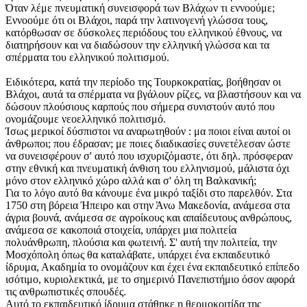
Όταν λέμε πνευματική συνεισφορά των Βλάχων τι εννοούμε;
Εννοούμε ότι οι Βλάχοι, παρά την λατινογενή γλώσσα τους,
κατόρθωσαν σε δύσκολες περιόδους του ελληνικού έθνους, να
διατηρήσουν και να διαδώσουν την ελληνική γλώσσα και τα
σπέρματα του ελληνικού πολιτισμού.
Ειδικότερα, κατά την περίοδο της Τουρκοκρατίας, βοήθησαν οι
Βλάχοι, αυτά τα σπέρματα να βγάλουν ρίζες, να βλαστήσουν και να
δώσουν πλούσιους καρπούς που σήμερα συνιστούν αυτό που
ονομάζουμε νεοελληνικό πολιτισμό.
Ίσως μερικοί δύσπιστοι να αναρωτηθούν : μα ποιοι είναι αυτοί οι
άνθρωποι; που έδρασαν; με ποιες διαδικασίες συνετέλεσαν ώστε
να συνεισφέρουν σ' αυτό που ισχυριζόμαστε, ότι δηλ. πρόσφεραν
στην εθνική και πνευματική άνθιση του ελληνισμού, μάλιστα όχι
μόνο στον ελληνικό χώρο αλλά και σ' όλη τη Βαλκανική;
Για το λόγο αυτό θα κάνουμε ένα μικρό ταξίδι στο παρελθόν. Στα
1750 στη βόρεια Ήπειρο και στην Άνω Μακεδονία, ανάμεσα στα
άγρια βουνά, ανάμεσα σε αγροίκους και απαίδευτους ανθρώπους,
ανάμεσα σε κακοποιά στοιχεία, υπάρχει μια πολιτεία
πολυάνθρωπη, πλούσια και φωτεινή. Σ' αυτή την πολιτεία, την
Μοσχόπολη όπως θα καταλάβατε, υπάρχει ένα εκπαιδευτικό
ίδρυμα, Ακαδημία το ονομάζουν και έχει ένα εκπαιδευτικό επίπεδο
ισότιμο, κυριολεκτικά, με το σημερινό Πανεπιστήμιο όσον αφορά
τις ανθρωπιστικές σπουδές.
Αυτό το εκπαιδευτικό ίδρυμα στάθηκε η θερμοκοιτίδα της