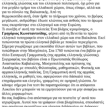
ελληνικής γλώσσας και του ελληνικού πολιτισμού, όχι μόνο για
ένα μεγάλο τμήμα του ελλαδικού χώρου, όπως είπαμε, αλλά και
για το σύνολο της Βαλκανικής. Από τη
θερμοκοιτίδα αυτή, όταν ήρθε το πλήρωμα του χρόνου, το βρέφος
μεγάλωσε, ανδρώθηκε έδωσε κλώνους και ανθούς που το άρωμα
τους σκορπίστηκε στο ελληνισμό και στην Ευρώπη.
Τι συνέβη σ' αυτή την πολιτεία; Ένα βλάχος ιερομόναχος, ο
Γρηγόριος Κωνσταντινίδης
, φέρνει από τη Βενετία το πρώτο
ελληνικό τυπογραφείο στον ελλαδικό χώρο και στα Βαλκάνια. Εκεί
τυπώνονται τα πρώτα ελληνικά βιβλία με ποικίλο περιεχόμενο.
Σήμερα γνωρίζουμε μια εικοσάδα τίτλων αυτών των βιβλίων, που
τυπώθηκαν στην Μοσχόπολη. Στα 1760 τυπώνεται ένα βιβλίο με
τίτλο Εισαγωγή Γραμματικής (της αρχαίας ελληνικής γλώσσας).
Συγγραφέας του βιβλίου είναι ο Πρωτοπαπάς Θεόδωρος
Αναστασίου Καβαλιώτης, Μοσχοπολίτης και πρύτανης της
Ακαδημίας με σπουδές Φιλοσοφίας, μαθηματικών, Φυσικής και
αρχαιοελληνικής παιδείας. Στη Γραμματική αυτή της αρχαίας
ελληνικής, οι μαθητές του, αφιερώνουν στο δάσκαλό τους
επιγράμματα και ελεγείες, γραμμένες σε ομηρική γλώσσα. Αν
κάναμε σήμερα ένα τεστ θα παρατηρούσαμε ότι οι απόφοιτοι
Λυκείου δεν μπορούν να τα ερμηνεύσουν για να μην αναφέρω και
άλλες μορφωμένων.
θα σας διαβάσω ένα απόσπασμα για να πειστείτε γι' αυτά που
ισχυρίζομαι. Αυτοί που τα γράφουν είναι βλαχόπουλα, σπουδαστές
που αργότερα σκορπίζουν και γίνονται διδάσκαλοι σε διάφορες