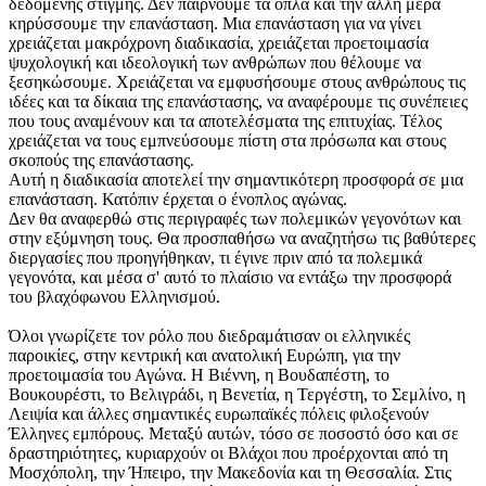
δεδομένης στιγμής. Δεν παίρνουμε τα όπλα και την άλλη μέρα
κηρύσσουμε την επανάσταση. Μια επανάσταση για να γίνει
χρειάζεται μακρόχρονη διαδικασία, χρειάζεται προετοιμασία
ψυχολογική και ιδεολογική των ανθρώπων που θέλουμε να
ξεσηκώσουμε. Χρειάζεται να εμφυσήσουμε στους ανθρώπους τις
ιδέες και τα δίκαια της επανάστασης, να αναφέρουμε τις συνέπειες
που τους αναμένουν και τα αποτελέσματα της επιτυχίας. Τέλος
χρειάζεται να τους εμπνεύσουμε πίστη στα πρόσωπα και στους
σκοπούς της επανάστασης.
Αυτή η διαδικασία αποτελεί την σημαντικότερη προσφορά σε μια
επανάσταση. Κατόπιν έρχεται ο ένοπλος αγώνας.
Δεν θα αναφερθώ στις περιγραφές των πολεμικών γεγονότων και
στην εξύμνηση τους. Θα προσπαθήσω να αναζητήσω τις βαθύτερες
διεργασίες που προηγήθηκαν, τι έγινε πριν από τα πολεμικά
γεγονότα, και μέσα σ' αυτό το πλαίσιο να εντάξω την προσφορά
του βλαχόφωνου Ελληνισμού.
Όλοι γνωρίζετε τον ρόλο που διεδραμάτισαν οι ελληνικές
παροικίες, στην κεντρική και ανατολική Ευρώπη, για την
προετοιμασία του Αγώνα. Η Βιέννη, η Βουδαπέστη, το
Βουκουρέστι, το Βελιγράδι, η Βενετία, η Τεργέστη, το Σεμλίνο, η
Λειψία και άλλες σημαντικές ευρωπαϊκές πόλεις φιλοξενούν
Έλληνες εμπόρους. Μεταξύ αυτών, τόσο σε ποσοστό όσο και σε
δραστηριότητες, κυριαρχούν οι Βλάχοι που προέρχονται από τη
Μοσχόπολη, την Ήπειρο, την Μακεδονία και τη Θεσσαλία. Στις