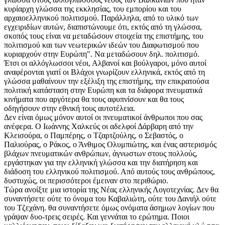
κυρίαρχη γλώσσα της εκκλησίας, του εμπορίου και του
αρχαιοελληνικού πολιτισμού. Παράλληλα, από το υλικό των
εγχειριδίων αυτών, διαπιστώνουμε ότι, εκτός από τη γλώσσα,
σκοπός τους είναι να μεταδώσουν στοιχεία της επιστήμης, του
πολιτισμού και των νεωτερικών ιδεών του Διαφωτισμού που
κυριαρχούν στην Ευρώπη". Να μεταδώσουν δηλ. πολιτισμό.
Έτσι οι αλλόγλωσσοι νέοι, Αλβανοί και βούλγαροι, μόνο αυτοί
αναφέρονται γιατί οι Βλάχοι γνωρίζουν ελληνικά, εκτός από τη
γλώσσα μαθαίνουν την εξέλιξη της επιστήμης, την επικρατούσα
πολιτική κατάσταση στην Ευρώπη και τα διάφορα πνευματικά
κινήματα που αργότερα θα τους αφυπνίσουν και θα τους
οδηγήσουν στην εθνική τους αυτοτέλεια.
Δεν είναι όμως μόνον αυτοί οι πνευματικοί άνθρωποι που σας
ανέφερα. Ο Ιωάννης Χαλκεύς οι αδελφοί Δάρβαρη από την
Κλεισούρα, ο Παμπέρης, ο Τζαρτζούλης, ο Σεβαστός, ο
Παλιούρας, ο Ράκος, ο Άνθιμος Ολυμπιώτης, και ένας αστερισμός
βλάχων πνευματικών ανθρώπων, άγνωστων στους πολλούς,
εργάστηκαν για την ελληνική γλώσσα και την διατήρηση και
διάδοση του ελληνικού πολιτισμού. Από αυτούς τους ανθρώπους,
δυστυχώς, οι περισσότεροι έμειναν στο περιθώριο.
Τώρα ανοίξτε μια ιστορία της Νέας ελληνικής Λογοτεχνίας. Δεν θα
συναντήσετε ούτε το όνομα του Καβαλιώτη, ούτε του Δανιήλ ούτε
του Τζεχάνη. θα συναντήσετε όμως ονόματα άσημων λογίων που
γράψαν δυο-τρεις σειρές. Και γεννάται το ερώτημα. Ποιοι