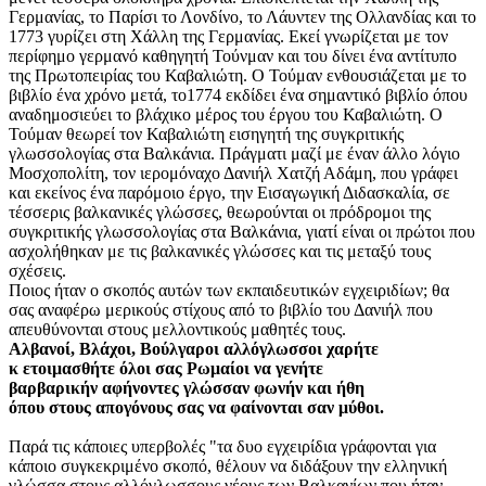
Γερμανίας, το Παρίσι το Λονδίνο, το Λάυντεν της Ολλανδίας και το
1773 γυρίζει στη Χάλλη της Γερμανίας. Εκεί γνωρίζεται με τον
περίφημο γερμανό καθηγητή Τούνμαν και του δίνει ένα αντίτυπο
της Πρωτοπειρίας του Καβαλιώτη. Ο Τούμαν ενθουσιάζεται με το
βιβλίο ένα χρόνο μετά, το1774 εκδίδει ένα σημαντικό βιβλίο όπου
αναδημοσιεύει το βλάχικο μέρος του έργου του Καβαλιώτη. Ο
Τούμαν θεωρεί τον Καβαλιώτη εισηγητή της συγκριτικής
γλωσσολογίας στα Βαλκάνια. Πράγματι μαζί με έναν άλλο λόγιο
Μοσχοπολίτη, τον ιερομόναχο Δανιήλ Χατζή Αδάμη, που γράφει
και εκείνος ένα παρόμοιο έργο, την Εισαγωγική Διδασκαλία, σε
τέσσερις βαλκανικές γλώσσες, θεωρούνται οι πρόδρομοι της
συγκριτικής γλωσσολογίας στα Βαλκάνια, γιατί είναι οι πρώτοι που
ασχολήθηκαν με τις βαλκανικές γλώσσες και τις μεταξύ τους
σχέσεις.
Ποιος ήταν ο σκοπός αυτών των εκπαιδευτικών εγχειριδίων; θα
σας αναφέρω μερικούς στίχους από το βιβλίο του Δανιήλ που
απευθύνονται στους μελλοντικούς μαθητές τους.
Αλβανοί, Βλάχοι, Βούλγαροι αλλόγλωσσοι χαρήτε
κ ετοιμασθήτε όλοι σας Ρωμαίοι να γενήτε
βαρβαρικήν αφήνοντες γλώσσαν φωνήν και ήθη
όπου στους απογόνους σας να φαίνονται σαν μύθοι.
Παρά τις κάποιες υπερβολές "τα δυο εγχειρίδια γράφονται για
κάποιο συγκεκριμένο σκοπό, θέλουν να διδάξουν την ελληνική
γλώσσα στους αλλόγλωσσους νέους των Βαλκανίων που ήταν