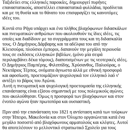
Ταξιδεύει στις ελληνικές παροικίες, δημιουργεί πυρήνες
επαναστατικούς, αποστέλλει επαναστατικά φυλλάδια, προδίνεται
και με τη θυσία και το θάνατο του επισφραγίζει τις καινοτόμες
ιδέες του.
Κοντά στο Ρήγα υπάρχει και ένα πλήθος βλαχόφωνων διδασκάλων
και πνευματικών ανθρώπων που ακολουθούν τις ίδιες ιδέες, τις
οποίες και διαδίδουν με τα συγγράμματα τους και τη διδασκαλία
τους. Ο Δημήτριος Δάρβαρης και τα αδέλφια του από την
Κλεισούρα, πλούσιοι έμποροι, δαπανούν την μεγάλη περιουσία
τους σε εκδόσεις ελληνικών βιβλίων, (μόνο μία σειρά
περιλαμβάνει δέκα τόμους), διαποτισμένων με τις νεοτερικές ιδέες.
Ο Δημήτριος Παμπέρης, Φιλιππίδης, Χρύσανθος, Παλιούρας, ο
Νεκτάριος Τέρπος, ονόματα άγνωστα αλλά με εθνική προσφορά
και αφοσίωση, προετοιμάζουν ψυχολογικά τον ελληνικό λαό ν'
αντέξει το βάρος του Αγώνα.
Αυτή η πνευματική και ψυχολογική προετοιμασία της ελληνικής
επανάστασης είναι εξίσου σημαντική με τους πολεμικούς αγώνες
που ακολούθησαν. Όμως η προσφορά των βλαχόφωνων και στον
ένοπλο αγώνα ήταν πρωτοπόρα και ουσιαστική.
Πριν από την επανάσταση του 1821 η αντίσταση κατά των τούρκων
στην Ήπειρο, Μακεδονία και στον Όλυμπο οργανώνεται κατά ένα
μεγάλο ποσοστό από βλαχόφωνους αρματολούς και κλέφτες. Αυτοί
θα αποτελέσουν το μελλοντικό στρατιωτικό Σχολείο για τους