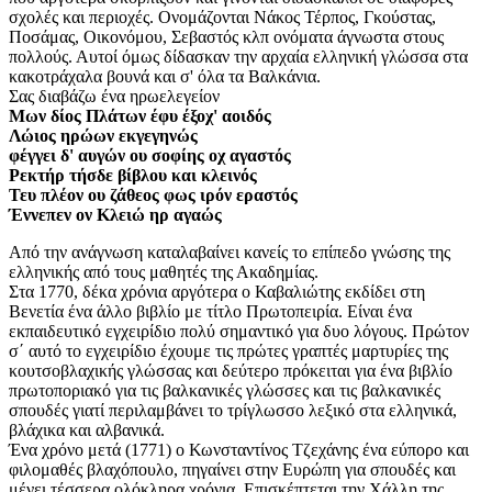
σχολές και περιοχές. Ονομάζονται Νάκος Τέρπος, Γκούστας,
Ποσάμας, Οικονόμου, Σεβαστός κλπ ονόματα άγνωστα στους
πολλούς. Αυτοί όμως δίδασκαν την αρχαία ελληνική γλώσσα στα
κακοτράχαλα βουνά και σ' όλα τα Βαλκάνια.
Σας διαβάζω ένα ηρωελεγείον
Μων δίος Πλάτων έφυ έξοχ' αοιδός
Λώιος ηρώων εκγεγηνώς
φέγγει δ' αυγών ου σοφίης οχ αγαστός
Ρεκτήρ τήσδε βίβλου και κλεινός
Τευ πλέον ου ζάθεος φως ιρόν εραστός
Έννεπεν ον Κλειώ ηρ αγαώς
Από την ανάγνωση καταλαβαίνει κανείς το επίπεδο γνώσης της
ελληνικής από τους μαθητές της Ακαδημίας.
Στα 1770, δέκα χρόνια αργότερα ο Καβαλιώτης εκδίδει στη
Βενετία ένα άλλο βιβλίο με τίτλο Πρωτοπειρία. Είναι ένα
εκπαιδευτικό εγχειρίδιο πολύ σημαντικό για δυο λόγους. Πρώτον
σ΄ αυτό το εγχειρίδιο έχουμε τις πρώτες γραπτές μαρτυρίες της
κουτσοβλαχικής γλώσσας και δεύτερο πρόκειται για ένα βιβλίο
πρωτοποριακό για τις βαλκανικές γλώσσες και τις βαλκανικές
σπουδές γιατί περιλαμβάνει το τρίγλωσσο λεξικό στα ελληνικά,
βλάχικα και αλβανικά.
Ένα χρόνο μετά (1771) ο Κωνσταντίνος Τζεχάνης ένα εύπορο και
φιλομαθές βλαχόπουλο, πηγαίνει στην Ευρώπη για σπουδές και
μένει τέσσερα ολόκληρα χρόνια. Επισκέπτεται την Χάλλη της