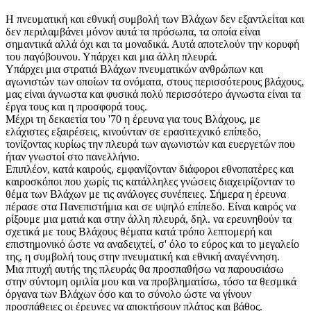
Η πνευματική και εθνική συμβολή των Βλάχων δεν εξαντλείται και
δεν περιλαμβάνει μόνον αυτά τα πρόσωπα, τα οποία είναι
σημαντικά αλλά όχι και τα μοναδικά. Αυτά αποτελούν την κορυφή
του παγόβουνου. Υπάρχει και μια άλλη πλευρά.
Υπάρχει μια στρατιά Βλάχων πνευματικών ανθρώπων και
αγωνιστών των οποίων τα ονόματα, στους περισσότερους βλάχους,
μας είναι άγνωστα και φυσικά πολύ περισσότερο άγνωστα είναι τα
έργα τους και η προσφορά τους.
Μέχρι τη δεκαετία του '70 η έρευνα για τους Βλάχους, με
ελάχιστες εξαιρέσεις, κινούνταν σε ερασιτεχνικό επίπεδο,
τονίζοντας κυρίως την πλευρά των αγωνιστών και ευεργετών που
ήταν γνωστοί στο πανελλήνιο.
Επιπλέον, κατά καιρούς, εμφανίζονταν διάφοροι εθνοπατέρες και
καιροσκόποι που χωρίς τις κατάλληλες γνώσεις διαχειρίζονταν το
θέμα των Βλάχων με τις ανάλογες συνέπειες. Σήμερα η έρευνα
πέρασε στα Πανεπιστήμια και σε υψηλό επίπεδο. Είναι καιρός να
ρίξουμε μια ματιά και στην άλλη πλευρά, δηλ. να ερευνηθούν τα
σχετικά με τους Βλάχους θέματα κατά τρόπο λεπτομερή και
επιστημονικό ώστε να αναδειχτεί, σ' όλο το εύρος και το μεγαλείο
της, η συμβολή τους στην πνευματική και εθνική αναγέννηση.
Μια πτυχή αυτής της πλευράς θα προσπαθήσω να παρουσιάσω
στην σύντομη ομιλία μου και να προβληματίσω, τόσο τα θεσμικά
όργανα των Βλάχων όσο και το σύνολο ώστε να γίνουν
προσπάθειες οι έρευνες να αποκτήσουν πλάτος και βάθος.