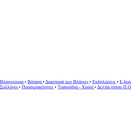
Βλαχοχώρια
•
Βότανα
•
Διασπορά των Βλάχων
•
Εκδηλώσεις
•
E-bo
ί Συλλόγοι
•
Προσωπικότητες
•
Τραγούδια - Χοροί
•
Δελτία τύπου Π.