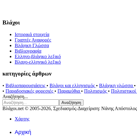
Βλάχοι
Ιστορικά στοιχεία
Γραπτές Αναφορές
Βλάχικη Γλώσσα
Βιβλιογραφία
Ελληνο-βλάχικο λεξικό
Βλαχο-ελληνικό λεξικό
κατηγορίες άρθρων
•
Βιβλιοπαρουσιάσεις
•
Βλάχοι και ελληνισμός
•
Βλάχικη γλώσσα
•
•
Παραδοσιακές φορεσιές
•
Παραμύθια
•
Πολιτισμός
•
Πολιτιστικο
Αναζήτηση...
Αναζήτηση
Βλάχοι.net © 2005-2026, Σχεδιασμός-Διαχείριση: Νάνης Απόστολος
Χάρτης
Αρχική