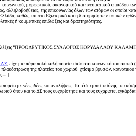
κοινωνικού, μορφωτικού, οικονομικού και πνευματικού επιπέδου τ
ς, αλληλοβοήθειας, της επικοινωνίας όλων των ατόμων οι οποίοι κατ
λλάδα, καθώς και στο Εξωτερικό και η διατήρηση των τοπικών ηθώ
λιτικές ή κομματικές επιδιώξεις και δραστηριότητες.
 τις λέξεις ''ΠΡΟΟΔΕΥΤΙΚΟΣ ΣΥΛΛΟΓΟΣ ΚΟΡΥΔΑΛΛΟΥ ΚΑΛΑΜΠΑΚΑΣ'' 
ΚΑΣ
, είχε μια πάρα πολύ καλή πορεία τόσο στο κοινωνικό του σκοπό (
πλακόστρωση της πλατείας του χωριού, χτίσιμο βρυσών, κοινοτικού γρ
....)
 πορεία με νέες ιδέες και αντιλήψεις. Το τέστ εμπιστοσύνης του κό
ιού όπου και το ΔΣ τους ευχαρίστησε και τους ευχαριστεί εγκάρδια 