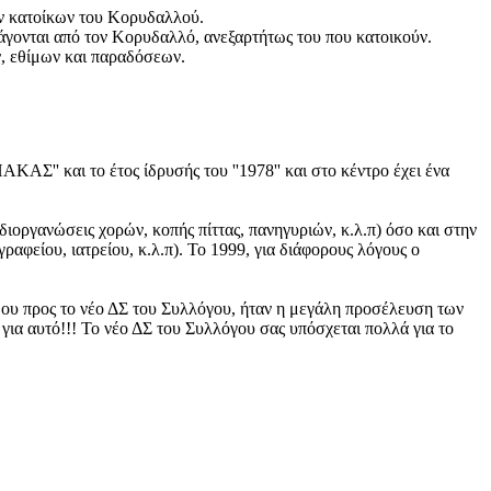
ων κατοίκων του Κορυδαλλού.
άγονται από τον Κορυδαλλό, ανεξαρτήτως του που κατοικούν.
ν, εθίμων και παραδόσεων.
και το έτος ίδρυσής του ''1978'' και στο κέντρο έχει ένα
διοργανώσεις χορών, κοπής πίττας, πανηγυριών, κ.λ.π) όσο και στην
αφείου, ιατρείου, κ.λ.π). Το 1999, για διάφορους λόγους ο
σμου προς το νέο ΔΣ του Συλλόγου, ήταν η μεγάλη προσέλευση των
για αυτό!!! Το νέο ΔΣ του Συλλόγου σας υπόσχεται πολλά για το