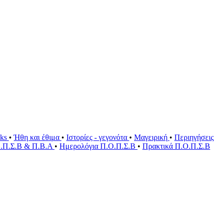
oks
•
Ήθη και έθιμα
•
Ιστορίες - γεγονότα
•
Μαγειρική
•
Περιηγήσεις
Ο.Π.Σ.Β & Π.Β.Α
•
Ημερολόγια Π.Ο.Π.Σ.Β
•
Πρακτικά Π.Ο.Π.Σ.Β