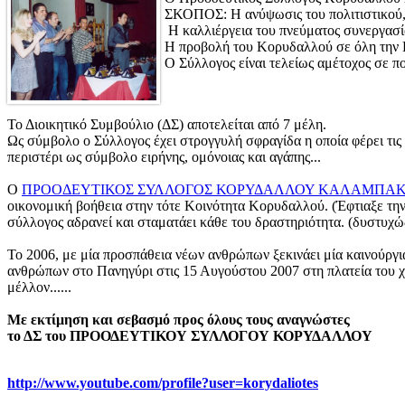
ΣΚΟΠΟΣ: Η ανύψωσις του πολιτιστικού, 
Η καλλιέργεια του πνεύματος συνεργασία
Η προβολή του Κορυδαλλού σε όλη την Ε
Ο Σύλλογος είναι τελείως αμέτοχος σε πο
Το Διοικητικό Συμβούλιο (ΔΣ) αποτελείται από 7 μέλη.
Ως σύμβολο ο Σύλλογος έχει στρογγυλή σφραγίδα η οποία φέρει
περιστέρι ως σύμβολο ειρήνης, ομόνοιας και αγάπης...
Ο
ΠΡΟΟΔΕΥΤΙΚΟΣ ΣΥΛΛΟΓΟΣ ΚΟΡΥΔΑΛΛΟΥ ΚΑΛΑΜΠΑ
οικονομική βοήθεια στην τότε Κοινότητα Κορυδαλλού. (Έφτιαξε την 
σύλλογος αδρανεί και σταματάει κάθε του δραστηριότητα. (δυστυχώς.
Το 2006, με μία προσπάθεια νέων ανθρώπων ξεκινάει μία καινούργια
ανθρώπων στο Πανηγύρι στις 15 Αυγούστου 2007 στη πλατεία του χωρ
μέλλον......
Με εκτίμηση και σεβασμό προς όλους τους αναγνώστες
το ΔΣ του ΠΡΟΟΔΕΥΤΙΚΟΥ ΣΥΛΛΟΓΟΥ ΚΟΡΥΔΑΛΛΟΥ
http://www.youtube.com/profile?user=korydaliotes