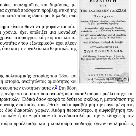
ορίας, ακαδημαϊκής και δημόσιας, με
μια σχετικά πρόσφατη προβληματική της
και κατά τόπους ιδιαίτερο, δηλαδή, από
ρημα είναι πιθανό να μην φαίνεται ούτε
χρόνια, έχει επιδείξει μια μοναδική
χρονα ιστοριογραφικά ρεύματα και σε
οινοτήτων του εξωτερικού» έχει πλέον
 όσο και με εργαλεία και θεματικές της
ς πολιτισμικής ιστορίας του 18ου και
 ιστορία, αναζητώντας ομοιότητες και
2
τασκευή των ενοτήτων αυτών.
Στη θέση
έσης ανάμεσα σε αυτό που ονομάζουμε «κουλτούρα προέλευσης» και
πρακτικών. Ειδικά όσον αφορά το δεύτερο σκέλος, η μετατόπιση της
ιουργικής διάστασής τους έθεσε υπό αμφισβήτηση την παγιωμένη στη
, ως δύο διακριτών χώρων. Ακόμη περισσότερο, η αμφισβήτηση του
τυπικό» ή το «πρότυπο» σε αντιδιαστολή με την «εκδοχή» ή την
υλτούρα προέλευσης και η κουλτούρα υποδοχής έγιναν αντιληπτά ως