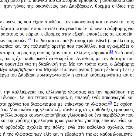
ουχημένο με το ιδανικό του αυτόνομου εμπόρου, η μισθοδοσία από
 ήταν γόνος της οικογένειας των Δαρβάρεων, θρέμμα ο ίδιος της
ευγένειας που είχαν συνδέσει την οικονομική και κοινωνική τους
ρανίσματα ιστοριών που εν είδει αναγνωστικών τύπωνε ο Δάρβαρης για
ριπάτους σε πάρκα, εκδρομές στην εξοχή, επισκέψεις σε μουσεία,
21
των παροικιών.
Το ίδιο και οι ευσεβιστικής (pietistisch) προέλευσης
ρωπίας και της πολιτικής αρετής που προβάλλει και εγκωμιάζει ο
23
ορία, μέρος της οποίας ήταν και οι έλληνες πάροικοι.
Υπό αυτή
, όπως έχει καθιερωθεί να θεωρείται. Αντίθετα, με την ιδιότητα του
υ φροντίζει για τη διαιώνισή της. Με τον τρόπο αυτό, ο Δάρβαρης
έγα αλφαβητάριο
του Μιχαήλ Παπαγεωργίου (πρώτη έκδοση 1771)
έργα του Δάρβαρη πρωταγωνιστούν η αστική καθημερινότητα και οι
ι την καλλιέργεια της ελληνικής γλώσσας και την προώθηση της
ένους». Σε μια τέτοια συγκυρία, η επιλογή ενός παιδαγωγού και
25
στα χρόνια του διαφωτισμού με επίκεντρο τη γλώσσα.
Σε σχέση,
ύσεις. Μια εικόνα της γλωσσικής σύνθεσης στις ορθόδοξες εμπορικές
ό την Κλεισούρα κοινωνικοποιήθηκε γλωσσικά σε ένα περιβάλλον που
 και της χρήσης της ελληνικής ως γλώσσας γραπτής επικοινωνίας και
 ορθόδοξο σχολείο της πόλης, ενώ στο καθολικό σχολείο, που
ή της γλώσσας των ελίτ και η εδραίωσή της ως καθομιλουμένης,