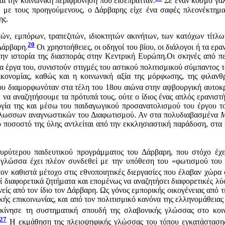
αι την κοινωνική περιφρόνηση που εισέπρατταν.
Σε έναν κόσμο γαλ
η με τους προηγούμενους, ο Δάρβαρης είχε ένα σαφές πλεονέκτημα:
ης.
 εμπόρων, τραπεζιτών, ιδιοκτητών ακινήτων, των κατόχων τίτλων 
20
Δάρβαρη.
Οι χρηστοήθειες, οι οδηγοί του βίου, οι διάλογοι ή τα ε
την ιστορία της διασποράς στην Κεντρική Ευρώπη.Οι σκηνές από πε
τα έργα του, συνιστούν στιγμές του αστικού πολιτισμικού σύμπαντος 
 οικονομίας, καθώς και η κοινωνική αξία της μόρφωσης, της φιλανθ
ου διαμορφωνόταν στα τέλη του 18ου αιώνα στην αψβουργική αυτοκρατ
 να αναζητήσουμε τα πρότυπά τους, ούτε ο ίδιος ένας απλός ερανιστής
ογία της και μέσω του παιδαγωγικού προσανατολισμού του έργου το
γλωσσων αναγνωστικών του Διαφωτισμού. Αν στα πολυδιαβασμένα
Μ
ποσοστό της ύλης αντλείται από την εκκλησιαστική παράδοση, στα 
 ευρύτερου παιδευτικού προγράμματος του Δάρβαρη, που στόχο έχε
 γλώσσα έχει πλέον συνδεθεί με την υπόθεση του «φωτισμού του Γ
 καθιστά μέτοχο στις εθνοποιητικές διεργασίες που έλαβαν χώρα 
εί διαφορετικά ζητήματα και επομένως να αναζητήσει διαφορετικές λ
νείς από τον ίδιο τον Δάρβαρη. Ως γόνος εμπορικής οικογένειας απ
ής επικοινωνίας, και από τον πολιτισμικό κανόνα της ελληνομάθειας
ίνησε τη συστηματική σπουδή της σλαβονικής γλώσσας στο κοινό
27
Η εκμάθηση της πλειοψηφικής γλώσσας του τόπου εγκατάστασης 