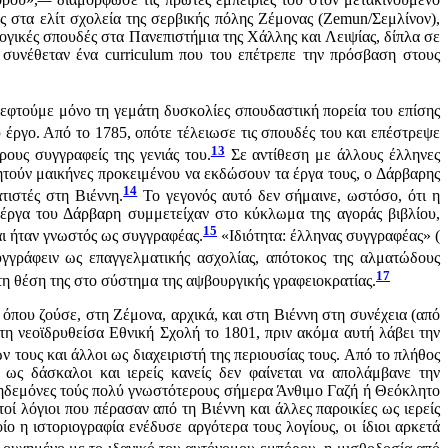
όρου»,
διαμόρφωσε τις πρώτες εμπειρίες του στον μετακινούμενο
 στα ελίτ σχολεία της σερβικής πόλης Ζέμονας (Zemun/Σεμλίνον),
ογικές σπουδές στα Πανεπιστήμια της Χάλλης και Λειψίας, δίπλα σε
, συνέθεταν ένα curriculum που του επέτρεπε την πρόσβαση στους
εφτούμε μόνο τη γεμάτη δυσκολίες σπουδαστική πορεία του επίσης
 έργο. Από το 1785, οπότε τέλειωσε τις σπουδές του και επέστρεψε
13
ους συγγραφείς της γενιάς του.
Σε αντίθεση με άλλους έλληνες
τούν μαικήνες προκειμένου να εκδώσουν τα έργα τους, ο Δάρβαρης
14
ιστές στη Βιέννη.
Το γεγονός αυτό δεν σήμαινε, ωστόσο, ότι η
 έργα του Δάρβαρη συμμετείχαν στο κύκλωμα της αγοράς βιβλίου,
15
αι ήταν γνωστός ως συγγραφέας.
«Ιδιότητα: έλληνας συγγραφέας» (
γγράφειν ως επαγγελματικής ασχολίας, απότοκος της αλματώδους
17
 τη θέση της στο σύστημα της αψβουργικής γραφειοκρατίας.
 όπου ζούσε, στη Ζέμονα, αρχικά, και στη Βιέννη στη συνέχεια (από
τη νεοϊδρυθείσα Εθνική Σχολή το 1801, πριν ακόμα αυτή λάβει την
 τους και άλλοι ως διαχειριστή της περιουσίας τους. Από το πλήθος
ς δάσκαλοι και ιερείς κανείς δεν φαίνεται να απολάμβανε την
 κηδεμόνες τούς πολύ γνωστότερους σήμερα Άνθιμο Γαζή ή Θεόκλητο
 λόγιοι που πέρασαν από τη Βιέννη και άλλες παροικίες ως ιερείς
ο η ιστοριογραφία ενέδυσε αργότερα τους λογίους, οι ίδιοι αρκετά