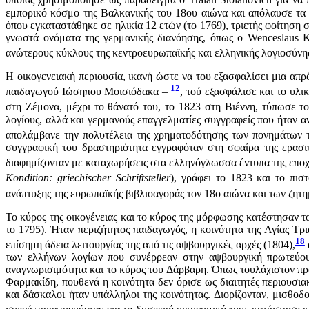
οποίας χρησιμοποίησε ως παράδειγμα ο Traian Stoianovich για να
εμπορικό κόσμο της Βαλκανικής του 18ου αιώνα και απόλαυσε τα 
όπου εγκαταστάθηκε σε ηλικία 12 ετών (το 1769), τριετής φοίτηση
γνωστά ονόματα της γερμανικής διανόησης, όπως ο Wenceslaus Ka
ανώτερους κύκλους της κεντροευρωπαϊκής και ελληνικής λογιοσύνη
Η οικογενειακή περιουσία, ικανή ώστε να του εξασφαλίσει μια α
12
παιδαγωγού Ιώσηπου Μοισιόδακα –
, τού εξασφάλισε και το υλι
στη Ζέμονα, μέχρι το θάνατό του, το 1823 στη Βιέννη, τύπωσε το
λογίους, αλλά και γερμανούς επαγγελματίες συγγραφείς που ήταν
απολάμβανε την πολυτέλεια της χρηματοδότησης των πονημάτων τ
συγγραφική του δραστηριότητα εγγραφόταν στη σφαίρα της ερασι
διαφημίζονταν με καταχωρήσεις στα ελληνόγλωσσα έντυπα της εποχή
Kondition: griechischer Schriftsteller
), γράφει το 1823 και το πισ
ανάπτυξης της ευρωπαϊκής βιβλιοαγοράς τον 18ο αιώνα και των ζητη
Το κύρος της οικογένειας και το κύρος της μόρφωσης κατέστησαν το
το 1795). Ήταν περιζήτητος παιδαγωγός, η κοινότητα της Αγίας Τ
18
επίσημη άδεια λειτουργίας της από τις αψβουργικές αρχές (1804),
των ελλήνων λογίων που συνέρρεαν στην αψβουργική πρωτεύουσ
αναγνωρισιμότητα και το κύρος του Δάρβαρη. Όπως τουλάχιστον πρ
Φαρμακίδη, πουθενά η κοινότητα δεν όρισε ως διαιτητές περιουσι
και δάσκαλοι ήταν υπάλληλοι της κοινότητας. Διορίζονταν, μισθοδ