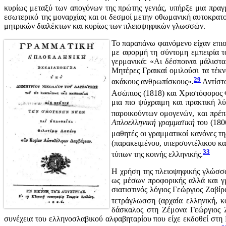
κυρίως μεταξύ των απογόνων της πρώτης γενιάς, υπήρξε μια πραγμ
εσωτερικό της μοναρχίας και οι δεσμοί μετην οθωμανική αυτοκρα
μητρικών διαλέκτων και κυρίως των πλειοψηφικών γλωσσών.
Το παραπάνω φαινόμενο είχαν επιση
με αφορμή τη σύντομη εμπειρία τ
γερμανικά: «Αι δέσποιναι μάλιστα
Μητέρες Γραικαί ομιλούσι τα τέκν
29
ακάκους ανθρωπίσκους»
.
Αντίστο
Ασώπιος (1818) και Χριστόφορος 
μια πιο ψύχραιμη και πρακτική λύ
παροικούντων ομογενών, και πρέπ
Απλοελληνική γραμματική
του (180
μαθητές οι γραμματικοί κανόνες τη
(παρακειμένου, υπερσυντέλικου κα
33
τύπων της κοινής ελληνικής.
Η χρήση της πλειοψηφικής γλώσσα
ως μέσων προφορικής αλλά και γρ
σιατιστινός λόγιος Γεώργιος Ζαβίρ
τετράγλωσση (αρχαία ελληνική, κο
δάσκαλος στη Ζέμονα Γεώργιος Ζ
συνέχεια του ελληνοσλαβικού αλφαβηταρίου που είχε εκδοθεί στη Β