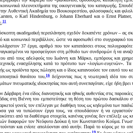
 περιγράψει την καριέρα του «βαλκάνιου, ορθόδοξου, κατακτητή εμπ
κοινωνικά πλεονεκτήματα της οικογενειακής του καταγωγής. Σπουδές
 στην Αυθεντική Ακαδημία του Βουκουρεστίου, φιλοσοφικές και φιλολ
rsten, ο Karl Hindenburg, ο Johann Eberhard και ο Ernst Platner
11
ς.
πρόσκοπτη ακαδημαϊκή περιπλάνηση σχεδόν δεκαπέντε χρόνων – ας σκ
κό και κοινωνικό περιβάλλον, ώστε να αφοσιωθεί στο συγγραφικό του
υλάχιστον 37 έργα, αριθμό που τον κατατάσσει στους πολυγραφότερ
 αναγκασμένοι να προσφεύγουν στη μέθοδο των συνδρομών ή να αναζη
ου από τους αδελφούς του Ιωάννη και Μάρκο, εμπόρους και χρηματ
τεχνικής ενασχόλησης κατά το πρότυπο των «λογίων-ευγενών». Τα
ς ως προϊόντα προς πώληση και ο ίδιος κατανοούσε τον εαυτό του κ
16
τοποιητικό θανάτου του,
δείχνοντας πως η νεωτερική ιδέα του συ
μάτων πνευματικής ιδιοκτησίας που αυτή συνεπαγόταν, είχε ήδη βρει
ν Δάρβαρη ένα είδος διανοητικής και ηθικής αυθεντίας στις παροικίες
ριάδας στη Βιέννη του εμπιστεύτηκε τη θέση του πρώτου δασκάλου σ
αρκετοί γονείς τον επέλεγαν με διαθήκη τους ως κηδεμόνα των παιδιών
α για να τυπώσουν έργα τους, να σπουδάσουν ή να εργαστούν ω
οκύπτει από τα διαθέσιμα στοιχεία, κανένας γονέας δεν επέλεξε ως
ακών διαφορών τον Νεόφυτο Δούκα ή τον Κωνσταντίνο Κούμα. Γνωστοί
οτούνταν και ενίοτε απολύονταν από αυτήν. Παρά το κύρος με το οποί
19