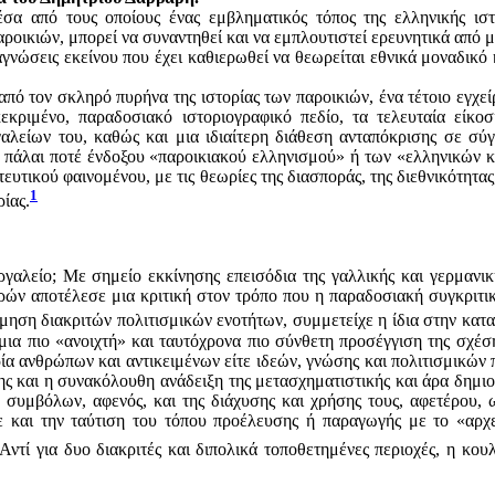
σα από τους οποίους ένας εμβληματικός τόπος της ελληνικής ιστ
ροικιών, μπορεί να συναντηθεί και να εμπλουτιστεί ερευνητικά από 
αγνώσεις εκείνου που έχει καθιερωθεί να θεωρείται εθνικά μοναδικό 
από τον σκληρό πυρήνα της ιστορίας των παροικιών, ένα τέτοιο εγχεί
κριμένο, παραδοσιακό ιστοριογραφικό πεδίο, τα τελευταία είκοσι 
αλείων του, καθώς και μια ιδιαίτερη διάθεση ανταπόκρισης σε σύγ
υ πάλαι ποτέ ένδοξου «παροικιακού ελληνισμού» ή των «ελληνικών κ
υτικού φαινομένου, με τις θεωρίες της διασποράς, της διεθνικότητας,
1
ρίας.
γαλείο; Με σημείο εκκίνησης επεισόδια της γαλλικής και γερμανική
ών αποτέλεσε μια κριτική στον τρόπο που η παραδοσιακή συγκριτική
τίμηση διακριτών πολιτισμικών ενοτήτων, συμμετείχε η ίδια στην κα
 μια πιο «ανοιχτή» και ταυτόχρονα πιο σύνθετη προσέγγιση της σχ
ρία ανθρώπων και αντικειμένων είτε ιδεών, γνώσης και πολιτισμικών 
ησης και η συνακόλουθη ανάδειξη της μετασχηματιστικής και άρα δημ
ή συμβόλων, αφενός, και της διάχυσης και χρήσης τους, αφετέρου
 και την ταύτιση του τόπου προέλευσης ή παραγωγής με το «αρχε
Αντί για δυο διακριτές και διπολικά τοποθετημένες περιοχές, η κο