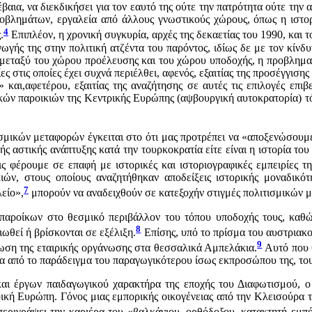
α, να διεκδικήσει για τον εαυτό της ούτε την πατρότητα ούτε την α
ροβλημάτων, εργαλεία από άλλους γνωστικούς χώρους, όπως η ιστορί
4
.
Επιπλέον, η χρονική συγκυρία, αρχές της δεκαετίας του 1990, και 
γής της στην πολιτική ατζέντα του παρόντος, ιδίως δε με τον κίνδ
 μεταξύ του χώρου προέλευσης και του χώρου υποδοχής, η προβλημα
ίες στις οποίες έχει συχνά περιέλθει, αφενός, εξαιτίας της προσέγγι
και,αφετέρου, εξαιτίας της αναζήτησης σε αυτές τις επιλογές επιβ
ικών παροικιών της Κεντρικής Ευρώπης (αψβουργική αυτοκρατορία)
ικών μεταφορών έγκειται στο ότι μας προτρέπει να «αποξενώσουμε» 
ής αστικής ανάπτυξης κατά την τουρκοκρατία είτε είναι η ιστορία το
ις φέρουμε σε επαφή με ιστορικές και ιστοριογραφικές εμπειρίες 
ών, στους οποίους αναζητήθηκαν αποδείξεις ιστορικής μοναδικότητ
7
λείο»,
μπορούν να αναδειχθούν σε κατεξοχήν στιγμές πολιτισμικών 
 παροίκων στο θεσμικό περιβάλλον του τόπου υποδοχής τους, καθ
8
ωθεί ή βρίσκονται σε εξέλιξη.
Επίσης, υπό το πρίσμα του αυστριακο
9
πτωση της εταιρικής οργάνωσης στα θεσσαλικά Αμπελάκια.
Αυτό που θ
έσα από το παράδειγμα του παραγωγικότερου ίσως εκπροσώπου της, τ
αι έργων παιδαγωγικού χαρακτήρα της εποχής του Διαφωτισμού, ο
ική Ευρώπη. Γόνος μιας εμπορικής οικογένειας από την Κλεισούρα τ