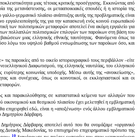
ποκλειστικότητα μιας τέτοιας κριτικής προσέγγισης. Εκκινώντας από
α της μετανάστευσης, οι μετααποικιακές σπουδές ή η ιστορία της
το γαλλο-γερμανικό πλαίσιο ανάπτυξης αυτής της προβληματικής είναι
υνο εργαλειοποίησής της για την κατασκευή ενός κοινού ευρωπαϊκού
τική των πολιτισμικών μεταφορών αποτελεί ένα ακόμη εργαλείο για
σης των πολλαπλών πολιτισμικών επιλογών των παροίκων στη βάση του
εβαιώσεων μιας ελληνικής εθνικής ταυτότητας. Φαινόμενα όπως τα
 τόσο λόγω του υψηλού βαθμού ενσωμάτωσης των παροίκων όσο, και
τις παροικίες από το οικείο ιστοριογραφικό τους περιβάλλον –είτε
υ νεοελληνικού Διαφωτισμού, της ελληνικής ναυτιλίας, του ελληνικού
της ευρύτερης κοινωνίας υποδοχής. Μέσω αυτής της «ανοικείωσης»,
ας και συνέχειας, όπως οι κοινοτικοί, οι εκκλησιαστικοί και οι
μεταφορών.
ώς και παρακολούθησης σε καταστατικά κείμενα των αλλαγών που
ύ οικονομικού και θεσμικού πλαισίου έχει μελετηθεί η εμβληματική
α επιχειρηθεί εδώ, είναι η «αποξένωση» ενός άλλου εμβληματικού
ου Δημητρίου Δάρβαρη.
 Δημήτριος Δάρβαρης αποτελεί αυτό που θα ονομάζαμε «οργανικό
ης Δυτικής Μακεδονίας, το επιτυχημένο επιχειρηματικό πρότυπο της
10