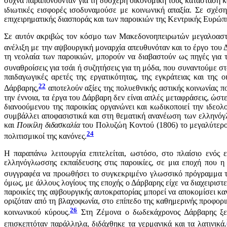
συχνά παραπονούνταν για τη δυσχερή οικονομική τους κατάσταση κ
ιδιωτικές εισφορές ισοδυναμούσε με κοινωνική απαξία. Σε σχέσ
επιχειρηματικής διασποράς και των παροικιών της Κεντρικής Ευρώπ
Σε αυτόν ακριβώς τον κόσμο των Μακεδονοηπειρωτών μεγαλοαστών,
ανέλιξη με την αψβουργική μοναρχία απευθυνόταν και το έργο του 
τη νεολαία των παροικιών, μπορούν να διαβαστούν ως πηγές για 
συναθροίσεις για τσάι ή συζητήσεις για τη μόδα, που συναντούμε σ
παιδαγωγικές αρετές της εργατικότητας, της εγκράτειας και της
22
Δάρβαρης,
αποτελούν αξίες της πολυεθνικής αστικής κοινωνίας π
την έννοια, τα έργα του Δάρβαρη δεν είναι απλές μεταφράσεις, ώστε
διανοούμενου της παροικίας οργανώνει και κωδικοποιεί την ιδεολ
συμβάλλει αποφασιστικά και στη θεματική ανανέωση των ελληνό
και
Ποι
κίλη διδασκαλία
του Πολυζώη Κοντού (1806) το μεγαλύτερο 
24
πολιτισμικοί της κανόνες.
Η παραπάνω λειτουργία επιτελείται, ωστόσο, στο πλαίσιο ενός
ελληνόγλωσσης εκπαίδευσης στις παροικίες, σε μια εποχή που η
συγγραφέα να προωθήσει το συγκεκριμένο γλωσσικό πρόγραμμα τον
όμως, με άλλους λογίους της εποχής ο Δάρβαρης είχε να διαχειριστ
παροικίες της αψβουργικής αυτοκρατορίας μπορεί να αποκομίσει κα
οριζόταν από τη βλαχοφωνία, στο επίπεδο της καθημερινής προφορικ
26
κοινωνικού κύρους.
Στη Ζέμονα ο δωδεκάχρονος Δάρβαρης ξεκ
επισκεπτόταν παράλληλα, διδάχθηκε τα γερμανικά και τα λατινικά.