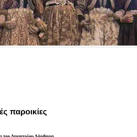
ές παροικίες
μα του Δημητρίου Δάρβαρη.