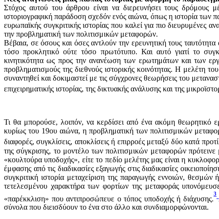
Στόχος αυτού του άρθρου είναι να διερευνήσει τους δρόμους μέ
ιστοριογραφική παράδοση σχεδόν ενός αιώνα, όπως η ιστορία των πα
ευρωπαϊκής συγκριτικής ιστορίας που καλεί για πιο διευρυμένες αν
την προβληματική των πολιτισμικών μεταφορών.
Βέβαια, σε όσους και όσες αντλούν την ερευνητική τους ταυτότητα 
τόσο προκλητικό ούτε τόσο πρωτότυπο. Και αυτό γιατί το συγκε
κινητικότητα ως προς την ανανέωση των ερωτημάτων και των εργ
προβληματισμούς της διεθνούς ιστορικής κοινότητας. Η μελέτη το
συναντηθεί και δοκιμαστεί με τις σύγχρονες θεωρήσεις του μεταναστε
επιχειρηματικής ιστορίας, της δικτυακής ανάλυσης και της μικροϊστο
Τι θα μπορούσε, λοιπόν, να κερδίσει από ένα ακόμη θεωρητικό ερ
κυρίως του 19ου αιώνα, η προβληματική των πολιτισμικών μεταφορ
διαφορές, συγκλίσεις, αποκλίσεις ή επιρροές μεταξύ δύο κατά προ
της σύγκρισης, το μοντέλο των πολιτισμικών μεταφορών πρότεινε
«κουλτούρα υποδοχής», είτε το πεδίο μελέτης μας είναι η κυκλοφο
έμφασης από τις διαδικασίες εξαγωγής στις διαδικασίες οικειοποί
συγκριτική ιστορία μεταχείριση της παραγωγής εννοιών, θεσμών 
τετελεσμένου χαρακτήρα των φορτίων της μεταφοράς υπονόμευσε
3
«παρέκκλιση» που αντιπροσώπευε ο τόπος υποδοχής ή διάχυσης.
σύνολα που διεισδύουν το ένα στο άλλο και συνδιαμορφώνονται.