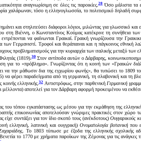
28
ατικότητα αναγνωρίσιμη σε όλες τις παροικίες.
Όσο μάλιστα τα ε
τορία χαλάρωναν, τόσο η ελληνογλωσσία, το πολιτισμικό δηλαδή συ
μάνει και στηλιτεύσει διάφοροι λόγιοι, μιλώντας για γλωσσικό και ε
ου στη Βιέννη, ο Κωνσταντίνος Κούμας κατέκρινε τη συνήθεια των
 εντρέπονται να φαίνωνται Γραικαί. Γραική γνωρίζουσα την Γραικι
α των Γερμανιστί. Τροφοί και θεράπαιναι και η πάγκοινος εθνική λ
ιχους προβληματισμούς για την κυριαρχία των ιταλικής μεταξύ των ε
30
Φιλητάς (1819).
Στον αντίποδα αυτών ο Δάρβαρης, κοινωνικοποιημέ
ση για το «πρόβλημα». Γνωρίζοντας ότι η κοινή των «Γραικών διάλε
ει να την μάθωσιν δια της εγχωρίου φωνής», θα τυπώσει το 1809 τ
6) να φέρει παραδείγματα από τη γερμανική, τη σλαβονική και τη β
32
ς κοινής ελληνικής.
Αντιστρόφως, στην παρθενική
Γερμανική γραμ
ι μέλλοντα) αποτελεί για τον Δάρβαρη αφορμή προκειμένου να εκθέσ
ς του τόπου εγκατάστασης ως μέσου για την εκμάθηση της ελληνικ
απτής επικοινωνίας αποτελούσαν γνώριμες πρακτικές στον χώρο τω
ας είχε συντάξει για τον ίδιο σκοπό τους (ανέκδοτους)
Ουγγαρικούς
κ
ινή ελληνική, λατινική και ουγγρική)
Ονοματολογία βοτανική
που 
αχαριάδης. Το 1803 τύπωσε με έξοδα της ελληνικής σχολικής α
ενετία το 1770 με χρήματα παροίκων της Ζέμονας για τις ανάγκες τ