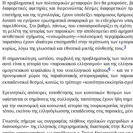
Η προβληματική των πολιτισμικών μεταφορών δεν θα μπορούσε, βέβαι
διαφορετικές αφετηρίες και διερευνώντας δέσμες διαφορετικών π
επιστήμης και της τεχνολογίας, έχουν υποδείξει παρόμοιους δρόμους
δυνατό να εγείρουν ερωτηματικά αναφορικά με το ενδεχόμενο υπαγω
παρελθόντος. Στο βαθμό, πάντως, που επαναπροσδιορίζει τη σχέση
τη μελέτη της ιστορίας των παροικιών: την αποδεσμεύει από αμηχαν
αντιθετικού σχήματος «ενσωμάτωση»-«πολιτισμική περιχαράκωση» 
παραπάνω έχουν ιδιαίτερα επισημανθεί στην περίπτωση των εμπορ
5
κυρίως, λόγω της γλωσσικά και εθνοτικά μικτής σύνθεσής τους.
Η σημαντικότερη, ωστόσο, συμβολή της προβληματικής των πολιτισμ
αυτό είναι η ιστορία του «παροικιακού ελληνισμού» και της ελληνικ
6
ομογενειακού κεφαλαίου ή του νεοελληνικού κράτους
– και να τ
προνομιακοί χώροι της παραδοσιακής ιστοριογραφίας των παροικι
εκπαιδευτικοί θεσμοί, κοινώς το τρίπτυχο «κοινότητα-εκκλησία-σχο
Ερευνητικές απόπειρες τοποθέτησης των κοινοτικών θεσμών των
υφίστανται οι σημάνσεις της συλλογικής ταυτότητας έχουν ήδη σημει
για την οικονομική και κοινωνική ιστορία της τουρκοκρατίας περί
τόπου, εκείνου της ελληνόγλωσσης εκπαίδευσης στις παροικίες, μ
Γνωστός σήμερα ως συγγραφέας πλήθους σχολικών εγχειριδίων κ
διανοούμενο» της ελληνικής επιχειρηματικής διασποράς στην Κεντρ