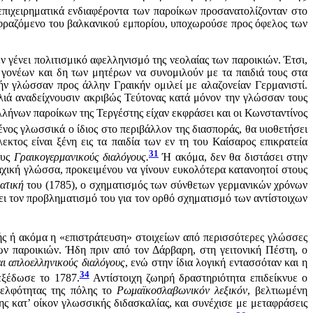
πιχειρηματικά ενδιαφέροντα των παροίκων προσανατολίζονταν στο
μφραζόμενο του βαλκανικού εμπορίου, υποχωρούσε προς όφελος των
ν γένει πολιτισμικό αφελληνισμό της νεολαίας των παροικιών. Έτσι,
 γονέων και δη των μητέρων να συνομιλούν με τα παιδιά τους στα
κήν γλώσσαν προς άλλην Γραικήν ομιλεί με αλαζονείαν Γερμανιστί.
αλιά αναδείχνουσιν ακριβώς Τεύτονας κατά μόνον την γλώσσαν τους
λλήνων παροίκων της Τεργέστης είχαν εκφράσει και οι Κωνσταντίνος
νος γλωσσικά ο ίδιος στο περιβάλλον της διασποράς, θα υιοθετήσει
κτος είναι ξένη εις τα παιδία των εν τη του Καίσαρος επικρατεία
31
ους
Γραικογερμανικούς διαλόγους.
Ή ακόμα, δεν θα διστάσει στην
λαχική γλώσσα, προκειμένου να γίνουν ευκολότερα κατανοητοί στους
ματική
του (1785), ο σχηματισμός των σύνθετων γερμανικών χρόνων
ει τον προβληματισμό του για τον ορθό σχηματισμό των αντίστοιχων
ής ή ακόμα η «επιστράτευση» στοιχείων από περισσότερες γλώσσες
ν παροικιών. Ήδη πριν από τον Δάρβαρη, στη γειτονική Πέστη, ο
αι απλοελληνικούς διαλόγους
, ενώ στην ίδια λογική εντασσόταν και η
34
εξέδωσε το 1787.
Αντίστοιχη ζωηρή δραστηριότητα επιδείκνυε ο
δελφότητας της πόλης το
Ρωμαϊκοσλαβωνικόν λεξικόν
, βελτιωμένη
ης κατ’ οίκον γλωσσικής διδασκαλίας, και συνέχισε με μεταφράσεις