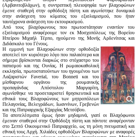
(Αρβανιτοβλάχων), η συντριπτική πλειοψηφία των βλαχοφώνων
έμεινε σταθερή στην ορθόδοξη πίστη και αγωνίστηκε δυναμικά
στην ανάσχεση του κύματος του εξισλαμισμού, που ήταν
ταυτόχρονα ανάσχεση του εκτουρκισμού.
Από τους βλαχόφωνους που πρωτοστάτησαν εναντίον του
εξισλαμισμού αναφέρουμε τον εκ Μοσχοπόλεως της Βορείου
Ηπείρου Μιχαήλ Τέρπο, ηγούμενο της Μονής Αρδενίτσας και
Διδάσκαλο του Γένους.
Η εμμονή των Βλαχοφώνων στην ορθοδοξία
αποτελεί τον κυριότερο λόγο που παλαιότερα και
σήμερα βρίσκονται διαρκώς στο στόχαστρο του
παπισμού και της Ουνίας. Η ρωμαιοκαθολική
εκκλησία, πρωτοστατούντων του ηγουμένου των
Λαζαριστών Faverial, του Bonneti και του
μίσθαρνου οργάνου της ρουμανικής
προπαγάνδας Απόστολου Μαργαρίτη,
αγωνίσθηκε να προσεταιριστεί θρησκευτικά και
εθνικά τους Βλαχοφώνους των μητροπόλεων
Πελαγονίας, Βελεγράδων, Ιωαννίνων, Γρεβενών
και της Πατριαρχικής Εξαρχίας Μετσόβου.
Τα αποτελέσματα όμως ήσαν μηδαμινά, γιατί οι Βλαχόφωνοι
έμειναν σταθεροί στην Ορθόδοξη πίστη και πάντοτε αναφέρονταν
στο Σεπτό Οικουμενικό Πατριαρχείο, ως τη μόνη πνευματική και
εθνική τους Αρχή. Χιλιάδες ορθοδόξων Βλαχοφώνων με αναφορές