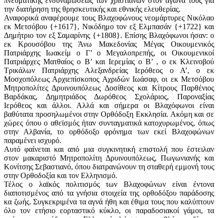
πνευματικής ενδυναμώσεως των χριστιανών στον αγώνα τους για
την διατήρηση της θρησκευτικής και εθνικής ελευθερίας.
Αναφορικά αναφέρουμε τους Βλαχοφώνους νεομάρτυρες Νικόλαο
εκ Μετσόβου {+1617}, Νικόδημο τον εξ Ελμπασάν {+1722} και
Δημήτριο τον εξ Σαμαρίνης {+1808}. Επίσης Βλαχόφωνοι ήσαν: ο
εκ Κρουσόβου της Άνω Μακεδονίας Μέγας Οικουμενικός
Πατριάρχης Ιωακείμ ο Γ’ ο Μεγαλοπρεπής, οι Οικουμενικοί
Πατριάρχες Ματθαίος ο Β’ και Ιερεμίας ο Β’ , ο εκ Κλεινοβού
Τρικάλων Πατριάρχης Αλεξανδρείας Ιερόθεος ο Α’, ο εκ
Μοσχοπόλεως Αρχιεπίσκοπος Αχριδών Ιωάσαφ, οι εκ Μετσόβου
Μητροπολίτες Δρυινουπόλεως Δοσίθεος και Κίτρους Παρθένιος
Βαρδάκας, Δημητριάδος Δωρόθεος Σχολάριος, Παροναξίας
Ιερόθεος και άλλοι. Αλλά και σήμερα οι Βλαχόφωνοι είναι
βαθύτατα προσηλωμένοι στην Ορθόδοξη Εκκλησία. Ακόμη και σε
χώρες όπου ο αθεϊσμός ήταν συνταγματικά κατοχυρωμένος, όπως
στην Αλβανία, το ορθόδοξο φρόνημα των εκεί Βλαχοφώνων
παραμένει ισχυρό.
Αυτό φαίνεται και από μια συγκινητική επιστολή που έστειλαν
στον μακαριστό Μητροπολίτη Δρυινουπόλεως, Πωγωνιανής και
Κονίτσης Σεβαστιανό, όπου διατρανώνουν τη σταθερή εμμονή τους
στην Ορθοδοξία και τον Ελληνισμό.
Τέλος ο λαϊκός πολιτισμός των Βλαχοφώνων είναι έντονα
διαποτισμένος από τα γνήσια στοιχεία της ορθοδόξου παράδοσης
κα ζωής. Συγκεκριμένα τα αγνά ήθη και έθιμα τους που καλύπτουν
όλο τον ετήσιο εορταστικό κύκλο, οι παραδοσιακοί γάμοι, τα