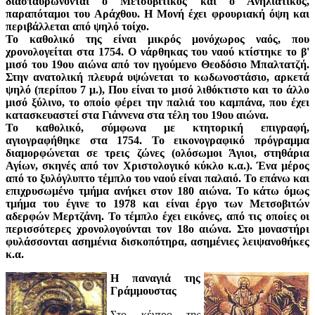
διασταυρώνονται ο Μετσοβίτικος και ο Ανηλιάτικος,
παραπόταμοι του Αράχθου. Η Μονή έχει φρουριακή όψη και
περιβάλλεται από ψηλό τοίχο.
Το καθολικό της είναι μικρός μονόχωρος ναός, που
χρονολογείται στα 1754. Ο νάρθηκας του ναού κτίστηκε το β'
μισό του 19ου αιώνα από τον ηγούμενο Θεοδόσιο Μπαλτατζή.
Στην ανατολική πλευρά υψώνεται το κωδωνοστάσιο, αρκετά
ψηλό (περίπου 7 μ.), Που είναι το μισό λιθόκτιστο και το άλλο
μισό ξύλινο, το οποίο φέρει την παλιά του καμπάνα, που έχει
κατασκευαστεί στα Γιάννενα στα τέλη του 19ου αιώνα.
Το καθολικό, σύμφωνα με κτητορική επιγραφή,
αγιογραφήθηκε στα 1754. Το εικονογραφικό πρόγραμμα
διαμορφώνεται σε τρεις ζώνες (ολόσωμοι Άγιοι, στηθάρια
Αγίων, σκηνές από τον Χριστολογικό κύκλο κ.α.). Ένα μέρος
από το ξυλόγλυπτο τέμπλο του ναού είναι παλαιό. Το επάνω και
επιχρυσωμένο τμήμα ανήκει στον 180 αιώνα. Το κάτω όμως
τμήμα του έγινε το 1978 και είναι έργο των Μετσοβιτών
αδερφών Μερτζάνη. Το τέμπλο έχει εικόνες, από τις οποίες οι
περισσότερες χρονολογούνται τον 18ο αιώνα. Στο μοναστήρι
φυλάσσονται ασημένια δισκοπότηρα, ασημένιες λειψανοθήκες
κ.α.
Η παναγιά της
Γράμμουστας
Στο κέντρο της