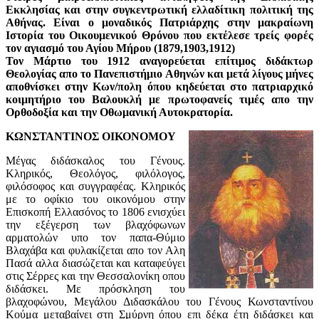
Εκκλησίας και στην συγκεντρωτική ελλαδίτικη πολιτική της
Αθήνας. Είναι ο μοναδικός Πατριάρχης στην μακραίωνη
Ιστορία του Οικουμενικού Θρόνου που εκτέλεσε τρείς φορές
τον αγιασμό του Αγίου Μήρου (1879,1903,1912)
Τον Μάρτιο του 1912 αναγορεύεται επίτιμος διδάκτωρ
Θεολογίας απο το Πανεπιστήμιο Αθηνών και μετά λίγους μήνες
αποθνίσκει στην Κων/πολη όπου κηδεύεται στο πατριαρχικό
κοιμητήριο του Βαλουκλή με πρωτοφανείς τιμές απο την
Ορθοδοξία και την Οθωμανική Αυτοκρατορία.
ΚΩΝΣΤΑΝΤΙΝΟΣ ΟΙΚΟΝΟΜΟΥ
Μέγας διδάσκαλος του Γένους.
Κληρικός, Θεολόγος, φιλόλογος,
φιλόσοφος και συγγραφέας. Κληρικός
με το οφίκιο του οικονόμου στην
Επισκοπή Ελλασόνος το 1806 ενισχύει
την εξέγερση των βλαχόφωνων
αρματολών υπο τον παπα-Θύμιο
Βλαχάβα και φυλακίζεται απο τον Αλη
Πασά αλλα διασώζεται και καταφεύγει
στις Σέρρες και την Θεσσαλονίκη οπου
διδάσκει. Με πρόσκληση του
βλαχοφώνου, Μεγάλου Διδασκάλου του Γένους Κωνσταντίνου
Κούμα μεταβαίνει στη Σμύρνη όπου επι δέκα έτη διδάσκει και