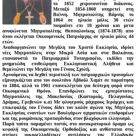
το 1852 χειροτονείται διάκονος.
Μεταξύ 1854-1860 υπηρετεί στη
Βιέννη. Μητροπολίτης Βάρνης το
1864 σε ηλικία μόλις 30 ετών
ποιμαίνει επι 10 χρόνια και μετα
ανυψώνεται Μητροπολίτης Θεσσαλονίκης (1874-1878) απο
όπου εκλέγεται Οικουμενικός Πατριάρχης σε ηλικία μόλις 44
ετών.
Αναδιοργανώνει την Μεγάλη του Χριστύ Εκκλησία, ιδρύει
νέες Μητροπόλεις στην Μικρά Ασία και στα Βαλκάνια,
επανασυστά το Πατριαρχικό Τυπογραφέιο, εκδίδει την
μνημειώδη επιθεώρηση Εκκλησιαστική Αλήθεια και
θεμελιώνει την Μεγάλη του Γένους Σχολή.
Αρνούμενος να δεχθεί περιστολή των πατριαρχικών προνομίων
εξαναγκάζεται απο τον σουλτάνο Αβδούλ Χαμίτ σε παραίτηση
το 1884, αλλά το 1901 επανεκλέγεται για δεύτερη φορά στον
Οικουμενικό Θρόνο. Επανδρώνει τις εμπερίστατες
Μητροπόλεις της Μακεδονίας (Καστοριάς, Πελαγονίας,
Δράμας, Γρεβενών κ.α) Με φλογερούς μάχιμους Ιεράρχες και
επικεφαλής του Γένους δίδει τον καλόν αγώνα της Μητέρας
Εκκλησίας εναντίων των Βουλγάρων σχιματικών επιδρομέων
και της ρουμάνικης προπαγάνδας στον βλαχόφωνο ελληνισμό.
Παρά ταύτα παραμένει πιστός στο αυτοκρατορικό όραμα ως
κεφαλή της Οικουμενικής Ορθοδοξίας και ανθίσταται στις
στείρες μικροελλαδίτικες αντιλήψεις της Ελλαδικής