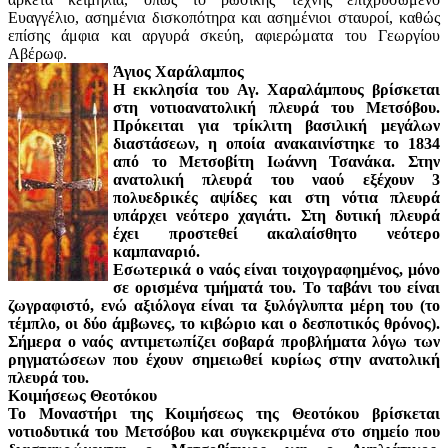
Ευαγγέλιο, ασημένια δισκοπότηρα και ασημένιοι σταυροί, καθώς
επίσης άμφια και αργυρά σκεύη, αφιερώματα του Γεωργίου
Αβέρωφ.
Άγιος Χαράλαμπος
Η εκκλησία του Αγ. Χαραλάμπους βρίσκεται
στη νοτιοανατολική πλευρά του Μετσόβου.
Πρόκειται για τρίκλιτη βασιλική μεγάλων
διαστάσεων, η οποία ανακαινίστηκε το 1834
από το Μετσοβίτη Ιωάννη Τσανάκα. Στην
ανατολική πλευρά του ναού εξέχουν 3
πολυεδρικές αψίδες και στη νότια πλευρά
υπάρχει νεότερο χαγιάτι. Στη δυτική πλευρά
έχει προστεθεί ακαλαίσθητο νεότερο
καμπαναριό.
Εσωτερικά ο ναός είναι τοιχογραφημένος, μόνο
σε ορισμένα τμήματά του. Το ταβάνι του είναι
ζωγραφιστό, ενώ αξιόλογα είναι τα ξυλόγλυπτα μέρη του (το
τέμπλο, οι δύο άμβωνες, το κιβώριο και ο δεσποτικός θρόνος).
Σήμερα ο ναός αντιμετωπίζει σοβαρά προβλήματα λόγω των
ρηγματώσεων που έχουν σημειωθεί κυρίως στην ανατολική
πλευρά του.
Κοιμήσεως Θεοτόκου
Το Μοναστήρι της Κοιμήσεως της Θεοτόκου βρίσκεται
νοτιοδυτικά του Μετσόβου και συγκεκριμένα στο σημείο που