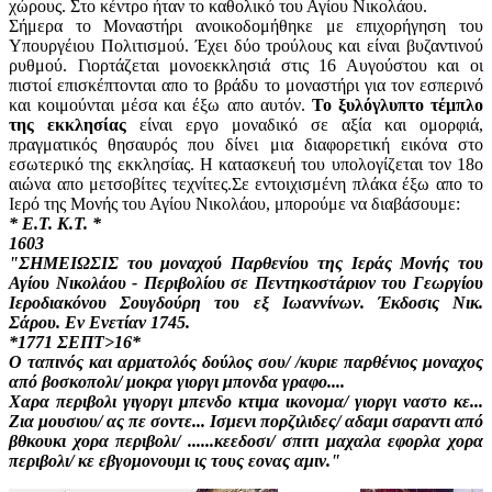
χώρους. Στο κέντρο ήταν το καθολικό του Αγίου Νικολάου.
Σήμερα το Μοναστήρι ανοικοδομήθηκε με επιχορήγηση του
Υπουργέιου Πολιτισμού. Έχει δύο τρούλους και είναι βυζαντινού
ρυθμού. Γιορτάζεται μονοεκκλησιά στις 16 Αυγούστου και οι
πιστοί επισκέπτονται απο το βράδυ το μοναστήρι για τον εσπερινό
και κοιμούνται μέσα και έξω απο αυτόν.
Το ξυλόγλυπτο τέμπλο
της εκκλησίας
είναι εργο μοναδικό σε αξία και ομορφιά,
πραγματικός θησαυρός που δίνει μια διαφορετική εικόνα στο
εσωτερικό της εκκλησίας. Η κατασκευή του υπολογίζεται τον 18ο
αιώνα απο μετσοβίτες τεχνίτες.Σε εντοιχισμένη πλάκα έξω απο το
Ιερό της Μονής του Αγίου Νικολάου, μπορούμε να διαβάσουμε:
* Ε.Τ. Κ.Τ. *
1603
"ΣΗΜΕΙΩΣΙΣ του μοναχού Παρθενίου της Ιεράς Μονής του
Αγίου Νικολάου - Περιβολίου σε Πεντηκοστάριον του Γεωργίου
Ιεροδιακόνου Σουγδούρη του εξ Ιωαννίνων. Έκδοσις Νικ.
Σάρου. Εν Ενετίαν 1745.
*1771 ΣΕΠΤ>16*
Ο ταπινός και αρματολός δούλος σου/ /κυριε παρθένιος μοναχος
από βοσκοπολι/ μοκρα γιοργι μπονδα γραφο....
Χαρα περιβολι γιγοργι μπενδο κτιμα ικονομα/ γιοργι ναστο κε...
Ζια μουσιου/ ας πε σοντε... Ισμενι πορζιλιδες/ αδαμι σαραντι από
βθκουκι χορα περιβολι/ ......κεεδοσι/ σπιτι μαχαλα εφορλα χορα
περιβολι/ κε εβγομονουμι ις τους εονας αμιν."