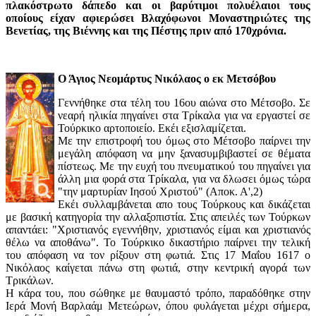
πλακόστρωτο δάπεδο και οι βαρύτιμοι πολυέλαιοι τους
οποίους είχαν αφιερώσει Βλαχόφωνοι Μοναστηριώτες της
Βενετίας, της Βιέννης και της Πέστης πριν από 170χρόνια.
Ο Άγιος Νεομάρτυς Νικόλαος ο εκ Μετσόβου
Γεννήθηκε στα τέλη του 16ου αιώνα στο Μέτσοβο. Σε
νεαρή ηλικία πηγαίνει στα Τρίκαλα για να εργαστεί σε
Τούρκικο αρτοποιείο. Εκέι εξισλαμίζεται.
Με την επιστροφή του όμως στο Μέτσοβο παίρνει την
μεγάλη απόφαση να μην ξανασυμβιβαστεί σε θέματα
πίστεως. Με την ευχή του πνευματικού του πηγαίνει για
άλλη μια φορά στα Τρίκαλα, για να δλωσει όμως τώρα
"την μαρτυρίαν Ιησού Χριστού" (Αποκ. Α',2)
Εκέι συλλαμβάνεται απο τους Τούρκους και δικάζεται
με βασική κατηγορία την αλλαξοπιστία. Στις απειλές των Τούρκων
απαντάει: "Χριστιανός εγεννήθην, χριστιανός είμαι και χριστιανός
θέλω να αποθάνω". Το Τούρκικο δικαστήριο παίρνει την τελική
του απόφαση να τον ρίξουν στη φωτιά. Στις 17 Μαΐου 1617 ο
Νικόλαος καίγεται πάνω στη φωτιά, στην κεντρική αγορά των
Τρικάλων.
Η κάρα του, που σώθηκε με θαυμαστό τρόπο, παραδόθηκε στην
Ιερά Μονή Βαρλαάμ Μετεώρων, όπου φυλάγεται μέχρι σήμερα,