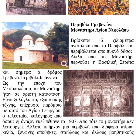
Περιβόλι Γρεβενών:
Μοναστήρι Αγίου Νικολάου
Βρίσκεται 6 χιλιόμετρα
ανατολικά απο το Περιβόλι και
περιβάλλεται απο πυκνό δάσος.
Δίπλα απο το Μοναστήρι
περνούσε η Βασιλική Στράτα
και σήμερα ο δρόμος
Γρεβενά-Περιβόλι-Ιωάννινα.
Ως την εποχή του
Μεσοπολέμου το Μοναστήρι
ήταν σε άριστη κατάσταση.
Είναι ξυλόγλυπτο, εξαιρετικής
τέχνης, επίχρυσο, παρόμοιο
με αυτό του Αγίου Γεωργίου.
ο τελευταίος καλόγηρος απο
όσους εμόναζαν εκεί πέθανε το 1907. Απο τότε το μοναστήρι δεν
λειτουργεί. Άλλοτε υπήρχαν μια περιβολή απο διάφορα κτίρια,
κελία, ξενώνες αποθήκες, σταύλους και άλλους βοηθητικούς