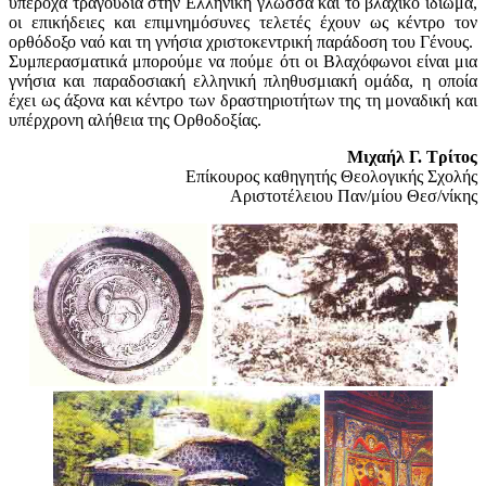
υπέροχα τραγούδια στην Ελληνική γλώσσα και το βλάχικο ιδίωμα,
οι επικήδειες και επιμνημόσυνες τελετές έχουν ως κέντρο τον
ορθόδοξο ναό και τη γνήσια χριστοκεντρική παράδοση του Γένους.
Συμπερασματικά μπορούμε να πούμε ότι οι Βλαχόφωνοι είναι μια
γνήσια και παραδοσιακή ελληνική πληθυσμιακή ομάδα, η οποία
έχει ως άξονα και κέντρο των δραστηριοτήτων της τη μοναδική και
υπέρχρονη αλήθεια της Ορθοδοξίας.
Μιχαήλ Γ. Τρίτος
Επίκουρος καθηγητής Θεολογικής Σχολής
Αριστοτέλειου Παν/μίου Θεσ/νίκης