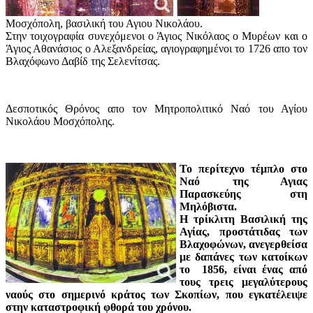
Μοσχόπολη, βασιλική του Αγιου Νικολάου.
Στην τοιχογραφία συνεχόμενοι ο Άγιος Νικόλαος ο Μυρέων και ο
Άγιος Αθανάσιος ο Αλεξανδρείας, αγιογραφημένοι το 1726 απο τον
Βλαχόφωνο Δαβίδ της Σελενίτσας.
Δεσποτικός Θρόνος απο τον Μητροπολιτικό Ναό του Αγίου
Νικολάου Μοσχόπολης.
Το περίτεχνο τέμπλο στο
Ναό της Αγιας
Παρασκεύης στη
Μηλόβιστα.
Η τρίκλιτη Βασιλική της
Αγίας, προστάτιδας των
Βλαχοφώνων, ανεγερθείσα
με δαπάνες των κατοίκων
το 1856, είναι ένας από
τους τρεις μεγαλύτερους
ναούς στο σημερινό κράτος των Σκοπίων, που εγκατέλειψε
στην καταστροφική φθορά του χρόνου.