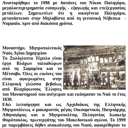
Ανιστορήθηκε το 1998 με δαπάνες του Νίκου Παληγόρα,
μεγαλοεπιχειρηματία εισαγωγής - εξαγωγής και επεξεργασίας
μετάλλων. Σημειωτέων ότι η οικογένεια Παληγόρα,
μετανάστευσε στην Μηλοβίστα από τη γειτονική Νέβεσκα -
Νυμφαίο. πριν από διακόσια χρόνια.
Μοναστήρι. Μητροπολιτικός
Ναός Αγίου Δημητρίου
Το Ξυλόγλυπτο Τέμπλο είναι
έργο Βλάχων ταλιαδώρων
από τη Σαμαρίνα και το
Μέτσοβο. Όλες οι εικόνες του
είναι αφιερωμένες στην
Ελληνική γλώσσα βεβαίως
από Βλαχόφωνους Έλληνες
του Μοναστηριού που ανέγειραν και εκόσμισαν το Ναό το έτος
1830.
Εδώ λειτούργησε και ως Αρχιδιάκος της Ελληνικής
Μητροπόλεως ο μακαριστός μέγας Οικουμενικός Πατριάρχης
Αθηναγόρας και ο Μητροπολίτης Πελαγονίας Ιωακείμ
Φορόπουλος, πρωτεργάτης του Μακεδονικού αγώνα. Το 1999
με παρεμβάσεις δήθεν ανακαίνισης του Ναού, αφαιρέθησαν το