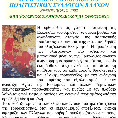
Η ορθοδοξία ως γνήσια προέκταση της
Εκκλησίας του Χριστού, αποτελεί βασικό και
αναπόσπαστο στοιχείο της πολιτιστικής
ταυτότητας και πνευματικής αυτοσυνειδησίας
του βλαχόφωνου Ελληνισμού. Η προσήλωση
των βλαχόφωνων στο ιστορικό και
μεταφυσικό μέγεθος της Ορθοδοξίας συνιστά
αναντίρρητη ιστορική πραγματικότητα, η οποία
εκφράσθηκε διαχρονικά με τη δυναμική
αντίθεση τους σε κάθε μορφής θρησκευτικής
και εθνικής προπαγάνδας, με την ανάσχεση
του κύματος του εξισλαμισμού, με την
ανάδειξη Αγίων της Εκκλησίας και άλλων σημαντικών
εκκλησιαστικών προσωπικοτήτων και κυρίως με τον πλούσιο
λαϊκό τους πολιτισμό, ο οποίος είναι έντονα διαποτισμένος από την
ορθόδοξη πίστη και ζωή.
Το ορθόδοξο φρόνημα των βλαχοφώνων δοκιμάστηκε στα χρόνια
της Τουρκοκρατίας, όταν οι εξισλαμισμοί αποτέλεσαν διαρκή
αφαίμαξη των Ελλήνων και σοβαρή απειλή εξαφανίσεως τους.
Εξαιρουμένων ολίγων περιπτώσεων Φαρσαριωτών