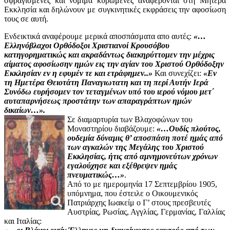
σφραγισμένες και νόμιμα κυρωμένες αναφέρονται στη Μητέρα
Εκκλησία και δηλώνουν με συγκινητικές εκφράσεις την αφοσίωση
τους σε αυτή.
Ενδεικτικά αναφέρουμε μερικά αποσπάσματα απο αυτές:
«…
Ελληνόβλαχοι Ορθόδοξοι Χριστιανοί Κρουσόβου
κατηγορηματικώς και ακραδάντως διακηρύττομεν την μέχρις
αίματος αφοσίωσην ημών εις την αγίαν του Χριστού Ορθόδοξην
Εκκλησίαν εν η εφυμέν τε και ετράφημεν..»
Και συνεχίζει:
«Εν
τη Ημετέρα Θειοτάτη Παναγιωτατη και τη περί Αυτήν Ιερά
Συνόδω ευρήσομεν τον τεταγμένων υπό του ιερού νόμου μετ΄
αυταπαρνήσεως προστάτην των απαραγράπτων ημών
δικαίων…».
Σε διαμαρτυρία των Βλαχοφώνων του
Μοναστηρίου διαβάζουμε:
«…Ουδίς πλούτος,
ουδεμία δύναμις θ’ αποσπάση ποτέ ημάς από
των αγκαλών της Μεγάλης του Χριστού
Εκκλησίας, ήτις από αμνημονεύτων χρόνων
εγαλούχησε και εξέθρεψεν ημάς
πνευματικώς…»
.
Από το με ημερομηνία 17 Σεπτεμβρίου 1905,
υπόμνημα, που έστειλε ο Οικουμενικός
Πατριάρχης Ιωακείμ ο Γ’ στους πρεσβευτές
Αυστρίας, Ρωσίας, Αγγλίας, Γερμανίας, Γαλλίας
και Ιταλίας: