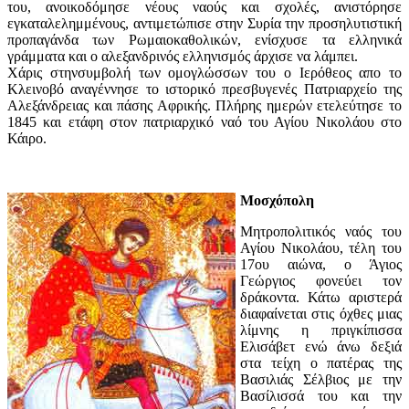
του, ανοικοδόμησε νέους ναούς και σχολές, ανιστόρησε
εγκαταλελημμένους, αντιμετώπισε στην Συρία την προσηλυτιστική
προπαγάνδα των Ρωμαιοκαθολικών, ενίσχυσε τα ελληνικά
γράμματα και ο αλεξανδρινός ελληνισμός άρχισε να λάμπει.
Χάρις στηνσυμβολή των ομογλώσσων του ο Ιερόθεος απο το
Κλεινοβό αναγέννησε το ιστορικό πρεσβυγενές Πατριαρχείο της
Αλεξάνδρειας και πάσης Αφρικής. Πλήρης ημερών ετελεύτησε το
1845 και ετάφη στον πατριαρχικό ναό του Αγίου Νικολάου στο
Κάιρο.
Μοσχόπολη
Μητροπολιτικός ναός του
Αγίου Νικολάου, τέλη του
17ου αιώνα, ο Άγιος
Γεώργιος φονεύει τον
δράκοντα. Κάτω αριστερά
διαφαίνεται στις όχθες μιας
λίμνης η πριγκίπισσα
Ελισάβετ ενώ άνω δεξιά
στα τείχη ο πατέρας της
Βασιλιάς Σέλβιος με την
Βασίλισσά του και την