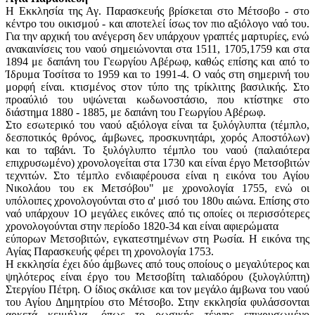
Η Εκκλησία της Αγ. Παρασκευής βρίσκεται στο Μέτσοβο - στο
κέντρο του οικισμού - και αποτελεί ίσως τον πιο αξιόλογο ναό του.
Για την αρχική του ανέγερση δεν υπάρχουν γραπτές μαρτυρίες, ενώ
ανακαινίσεις του ναού σημειώνονται στα 1511, 1705,1759 και στα
1894 με δαπάνη του Γεωργίου Αβέρωφ, καθώς επίσης και από το
Ίδρυμα Τοσίτσα το 1959 και το 1991-4. Ο ναός στη σημερινή του
μορφή είναι. κτισμένος στον τύπο της τρίκλιτης βασιλικής. Στο
προαύλιό του υψώνεται κωδωνοστάσιο, που κτίστηκε στο
διάστημα 1880 - 1885, με δαπάνη του Γεωργίου Αβέρωφ.
Στο εσωτερικό του ναού αξιόλογα είναι τα ξυλόγλυπτα (τέμπλο,
δεσποτικός θρόνος, άμβωνες, προσκυνητάρι, χορός Αποστόλων)
και το ταβάνι. Το ξυλόγλυπτο τέμπλο του ναού (παλαιότερα
επιχρυσωμένο) χρονολογείται στα 1730 και είναι έργο Μετσοβιτών
τεχνιτών. Στο τέμπλο ενδιαφέρουσα είναι η εικόνα του Αγίου
Νικολάου του εκ Μετσόβου" με χρονολογία 1755, ενώ οι
υπόλοιπες χρονολογούνται στο α' μισό του 180υ αιώνα. Επίσης στο
ναό υπάρχουν 1Ο μεγάλες εικόνες από τις οποίες οι περισσότερες
χρονολογούνται στην περίοδο 1820-34 και είναι αφιερώματα
εύπορων Μετσοβιτών, εγκατεστημένων στη Ρωσία. Η εικόνα της
Αγίας Παρασκευής φέρει τη χρονολογία 1753.
Η εκκλησία έχει δύο άμβωνες από τους οποίους ο μεγαλύτερος και
ψηλότερος είναι έργο του Μετσοβίτη ταλιαδόρου (ξυλογλύπτη)
Στεργίου Πέτρη. Ο ίδιος σκάλισε και τον μεγάλο άμβωνα του ναού
του Αγίου Δημητρίου στο Μέτσοβο. Στην εκκλησία φυλάσσονται
αρκετά κειμήλια, όπως το ρωσικής τέχνης επιχρυσωμένο