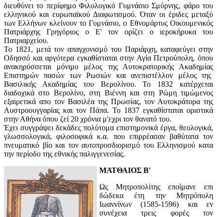
διευθύνει το περίφημο Φιλολογικό Γυμνάσιο Σμύρνης, φάρο του
ελληνικού και ευρωπαϊκού Διαφωτισμού. Όταν οι έριδες μεταξύ
των Ελλήνων κλείνουν το Γυμνάσιο, ο Εθνομάρτυς Οικουμενικός
Πατριάρχης Γρηγόριος ο Ε' τον ορίζει ο ιεροκήρυκα του
Πατριαρχείου.
Το 1821, μετά τον απαγχονισμό του Παριάρχη, καταφεύγει στην
Οδησσό και αργότερα εγκαθίσταται στην Αγία Πετρούπολη, όπου
ανακηρύσσεται μόνιμο μέλος της Αυτοκρατορικής Ακαδημίας
Επιστημών πασών των Ρωσιών και ανεπιστέλλον μέλος της
Βασιλικής Ακαδημίας του Βερολίνου. Το 1832 κατέρχεται
διαδοχικά στο Βερολίνο, στη Βιέννη και στη Ρώμη τιμώμενος
εξαιρετικά απο τον Βασιλέα της Πρωσίας, τον Αυτοκράτορα της
Αυστροουγγαρίας και τον Πάπα. Το 1837 εγκαθίσταται οριστικά
στην Αθήνα όπου ζεί 20 χρόνια μ'εχρι τον θανατό του.
Έχει συγγράψει δεκάδες πολύτομα επιστημονικά έργα, θεολογικά,
γλωσσολογικά, φιλοσοφικά κ.α. που επιρρέασαν βαθύτατα τον
πνευματικό βίο και τον αυτοπροσδιορισμό του Ελληνισμού κατα
την περίοδο της εθνικής παλιγγενεσίας.
ΜΑΤΘΑΙΟΣ Β'
Ως Μητροπολίτης εποίμανε επι
δώδεκα έτη την Μητρόπολη
Ιωαννίνων (1585-1596) και εν
συνέχεια τρεις φορές τον