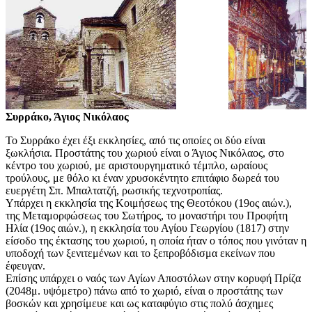
Συρράκο, Άγιος Νικόλαος
Το Συρράκο έχει έξι εκκλησίες, από τις οποίες οι δύο είναι
ξωκλήσια. Προστάτης του χωριού είναι ο Άγιος Νικόλαος, στο
κέντρο του χωριού, με αριστουργηματικό τέμπλο, ωραίους
τρούλους, με θόλο κι έναν χρυσοκέντητο επιτάφιο δωρεά του
ευεργέτη Σπ. Μπαλτατζή, ρωσικής τεχνοτροπίας.
Υπάρχει η εκκλησία της Κοιμήσεως της Θεοτόκου (19ος αιών.),
της Μεταμορφώσεως του Σωτήρος, το μοναστήρι του Προφήτη
Ηλία (19ος αιών.), η εκκλησία του Αγίου Γεωργίου (1817) στην
είσοδο της έκτασης του χωριού, η οποία ήταν ο τόπος που γινόταν η
υποδοχή των ξενιτεμένων και το ξεπροβόδισμα εκείνων που
έφευγαν.
Επίσης υπάρχει ο ναός των Αγίων Αποστόλων στην κορυφή Πρίζα
(2048μ. υψόμετρο) πάνω από το χωριό, είναι ο προστάτης των
βοσκών και χρησίμευε και ως καταφύγιο στις πολύ άσχημες