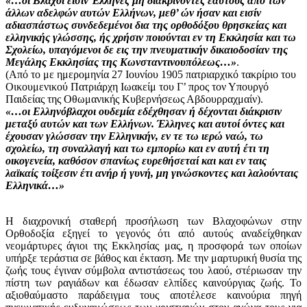
«…οι Βλάχοι εισίν Έλληνες μη διακρίνοντες εαυτούς από των
άλλων αδελφών αυτών Ελλήνων, μεθ’ ών ήσαν και εισίν
αδιασπάστως συνδεδεμένοι δια της ορθοδόξου θρησκείας και
ελληνικής γλώσσης, ής χρήσιν ποιούνται εν τη Εκκλησία και τω
Σχολείω, υπαγόμενοι δε εις την πνευματικήν δικαιοδοσίαν της
Μεγάλης Εκκλησίας της Κωνσταντινουπόλεως…»
.
(Από το με ημερομηνία 27 Ιουνίου 1905 πατριαρχικό τακρίριο του
Οικουμενικού Πατριάρχη Ιωακείμ του Γ’ προς τον Υπουργό
Παιδείας της Οθωμανικής Κυβερνήσεως Αβδουρραχμαίν).
«…οι Ελληνόβλαχοι ουδεμία εδέχθησαν ή δέχονται διάκρισιν
μεταξύ αυτών και των Ελλήνων. Έλληνες και αυτοί όντες και
έχουσαν γλώσσαν την Ελληνικήν, εν τε τω ιερώ ναώ, τω
σχολείω, τη συναλλαγή και τω εμπορίω και εν αυτή έτι τη
οικογενεία, καθόσον σπανίως ευρεθήσεταί και και εν ταις
λαϊκαίς τοίξεσιν έτι ανήρ ή γυνή, μη γινώσκοντες και λαλούνταις
Ελληνικά…»
Η διαχρονική σταθερή προσήλωση των Βλαχοφώνων στην
Ορθοδοξία εξηγεί το γεγονός ότι από αυτούς αναδείχθηκαν
νεομάρτυρες άγιοι της Εκκλησίας μας, η προσφορά των οποίων
υπήρξε τεράστια σε βάθος και έκταση. Με την μαρτυρική θυσία της
ζωής τους έγιναν σύμβολα αντιστάσεως του λαού, στέριωσαν την
πίστη των ραγιάδων και έδωσαν ελπίδες καινούργιας ζωής. Το
αξιοθαύμαστο παράδειγμα τους αποτέλεσε καινούρια πηγή