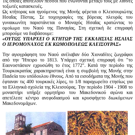
Τις οποίες αποτελούν πεσσοί που ενώνονται μεταξύ τους με λίθινες
τοξωτές κατασκευές.
Ως κτήτορας και ηγούμενος της Μονής φέρεται ο Κλεισουριώτης
Ησαΐας Πίστας. Σε τοιχογραφίες της βόρειας πλευράς του
γυναικωνίτη παριστάνεται ο Μοναχός Ησαΐας κρατώντας το
ομοίωμα του Ναού της Παναγίας. Στη σχετική δε επιγραφή
μπορούμε να διαβάσουμε:
«ΟΥΤΩΣ ΥΠΑΡΧΕΙ Ο ΚΤΗΤΩΡ ΤΗΣ ΕΚΚΛΗΣΙΑΣ ΗΣΑΙΑΣ
Ο ΙΕΡΟΜΟΝΑΧΟΣ ΕΚ ΚΩΜΟΠΟΛΕΩΣ ΚΛΕΙΣΟΥΡΑΣ»
Την αγιογράφηση του Ναού ανέλαβαν δύο Χιοναδίτες ζωγράφοι
από την 'Ήπειρο το 1813. Υπάρχει σχετική επιγραφή ότι "το
Εαοvοστάσιοv εχρυσώθη το έτος 1772". Κατά την περίοδο της
Τουρκοκρατίας χαρακτηριστική είναι η συμβολή της Μονής στην
Παιδεία του υπόδουλου έθνους. Από τα εισοδήματα της Μονής που
έφταναν τις 400 τουρκικές λίρες, το 1/8 παραχωρείτο ετησίως για
τα Ελληνικά σχολεία της Κλεισούρας. Την περίοδο 1904 - 1908 το
μοναστήρι υπήρξε ορμητήριο του Μακεδονικού αγώνα και
απετέλεσε κέντρο ανεφοδιασμού και κρυσφήγετο διωκόμενων
Μακεδονομάχων.