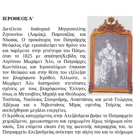
ΙΕΡΟΘΕΟΣ Α'
Διετέλεσε διαδοχικά Μητροπολίτης
Ζητουνίου (Λαμίας), Παροναξίας και
Νίκαιας. Ο προκάτοχος του Πατριάρχης
Θεόφιλος είχε εγκαταλείψει τον θρόνο του
και παρέμεινε στην γενέτειρα του Πάτμο,
όταν το 1825 με απαίτησηΧεβίδη της
Αιγύπτου Μωχάμετ Άλυ, οι Πατριάρχες
Κων/πόλεως και Ιεροσολύμων έπαυσαν
τον Θεόφιλο και στην θέση του εξέλεξαν
τον βλαχόφωνο Ιερόθεο. Άλλωστε, ο
Μωχάμετ Άλυ διατηρούσε στενότατες
σχέσεις με τους βλαχόφωνους Έλληνες
όπως οι Μετσοβίτες Μιχαήλ και Θεόδωρος
Τοσίτσας, Νικόλαος Στουρνάρης, Αναστάσιος και μετά Γεώργιος
Αβέρωφ και ο Νιβεστιάνος Μίχας εφένδης Τσίρλης που
ανεδείχθησαν μεγάλοι ευεργέτες.
Ο Ιερόθεος κατερχόμενος στην Αλεξάνδρεια βρήκε το Πατριαρχείο
χειμαζόμενο, χρεωκοπημενο και ερημωμένο δίχως πλήρωμα ούτε
ναούς. Στα επόμενα είκοσι έτη της φωτεινής πατριαρχίας του, το
Πατριαρχείο Αλεξανδρείας ανέκτησε την αίγλη του και το πλήρωμα