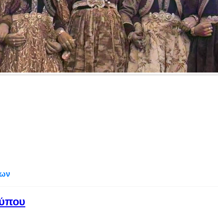
χων
τύπου