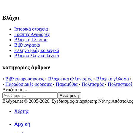
Βλάχοι
Ιστορικά στοιχεία
Γραπτές Αναφορές
Βλάχικη Γλώσσα
Βιβλιογραφία
Ελληνο-βλάχικο λεξικό
Βλαχο-ελληνικό λεξικό
κατηγορίες άρθρων
•
Βιβλιοπαρουσιάσεις
•
Βλάχοι και ελληνισμός
•
Βλάχικη γλώσσα
•
•
Παραδοσιακές φορεσιές
•
Παραμύθια
•
Πολιτισμός
•
Πολιτιστικο
Αναζήτηση...
Αναζήτηση
Βλάχοι.net © 2005-2026, Σχεδιασμός-Διαχείριση: Νάνης Απόστολος
Χάρτης
Αρχική