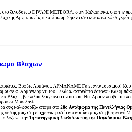
.μ. στο ξενοδοχείο DIVANI METEORA, στην Καλαμπάκα, υπό την προ
χικης Αμφικτιονίας η κατά τα οριζόμενα στο καταστατικό συγκρότ
άμωμα Βλάχων
ατριώτες, Βρούτς Αρμάνιοι, ΑΡΜΑΝΑΜΕ Γκίνι ανταμουσίμου! Κου μά
τάμουσε α Αρμάνιλορ ντι του Ελλάδα, αντρεάπτα έστανου Καλαμπάκα, 
ρεα Βλαχίε, βέκλιλου λεάγκανου ανόστρου. Νόϊ Αρμάνιλι αβέμου λεάγ
ιρου σι Μακεδονίε.
χαρά σας καλωσορίζω απόψε στο
28ο Αντάμωμα της Πανελλήνιας Ο
ς πίστης μας, στη διαχρονική εστία και κοιτίδα μας, στη βυζαντινή Μ
ι φιλοξενεί την
1η πανηγυρική Συνδιάσκεψη της Παγκόσμιας Βλαχ
…