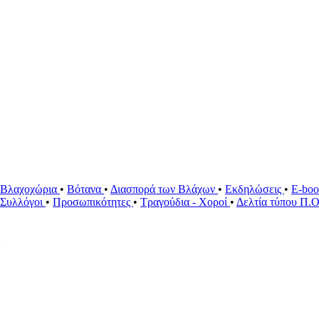
Βλαχοχώρια
•
Βότανα
•
Διασπορά των Βλάχων
•
Εκδηλώσεις
•
E-bo
ί Συλλόγοι
•
Προσωπικότητες
•
Τραγούδια - Χοροί
•
Δελτία τύπου Π.