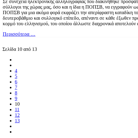
Σε συνέχεια ηλεκτρονικής αλληλογραφίας που διακινήθηκε προσφά
σύλλογοι της χώρας μας, όσο και η ίδια η ΠΟΠΣΒ, να εγγραφούν ως
ΠΟΠΣΒ για μια ακόμα φορά εκφράζει την απερίφραστη καταδίκη το
δευτεροβάθμιο και συλλογικό επίπεδο, απέναντι σε κάθε έξωθεν π
κορμό του ελληνισμού, του οποίου άλλωστε διαχρονικά αποτελούν
Περισσότερα …
Σελίδα 10 από 13
4
5
6
7
8
9
10
11
12
13