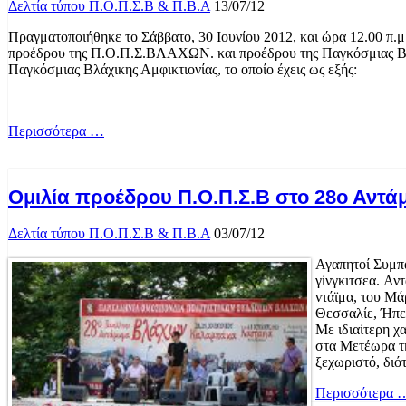
Δελτία τύπου Π.Ο.Π.Σ.Β & Π.Β.Α
13/07/12
Πραγματοποιήθηκε το Σάββατο, 30 Ιουνίου 2012, και ώρα 12.00 π
προέδρου της Π.Ο.Π.Σ.ΒΛΑΧΩΝ. και προέδρου της Παγκόσμιας Βλά
Παγκόσμιας Βλάχικης Αμφικτιονίας, το οποίο έχεις ως εξής:
Περισσότερα …
Ομιλία προέδρου Π.Ο.Π.Σ.Β στο 28ο Αντ
Δελτία τύπου Π.Ο.Π.Σ.Β & Π.Β.Α
03/07/12
Αγαπητοί Συμπ
γίνγκιτσεα. Αν
ντάϊμα, του Μά
Θεσσαλίε, Ήπε
Με ιδιαίτερη 
στα Μετέωρα τη
ξεχωριστό, διότ
Περισσότερα 