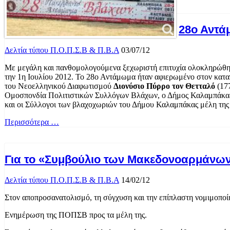
28ο Αντά
Δελτία τύπου Π.Ο.Π.Σ.Β & Π.Β.Α
03/07/12
Με μεγάλη και πανθομολογούμενα ξεχωριστή επιτυχία ολοκληρώθηκ
την 1η Ιουλίου 2012. Το 28ο Αντάμωμα ήταν αφιερωμένο στον κατ
του Νεοελληνικού Διαφωτισμού
Διονύσιο Πύρρο τον Θετταλό
(177
Ομοσπονδία Πολιτιστικών Συλλόγων Βλάχων, ο Δήμος Καλαμπάκας, 
και οι Σύλλογοι των βλαχοχωριών του Δήμου Καλαμπάκας μέλη τ
Περισσότερα …
Για το «Συμβούλιο των Μακεδονοαρμάνω
Δελτία τύπου Π.Ο.Π.Σ.Β & Π.Β.Α
14/02/12
Στον αποπροσανατολισμό, τη σύγχυση και την επίπλαστη νομιμοπ
Ενημέρωση της ΠΟΠΣΒ προς τα μέλη της.