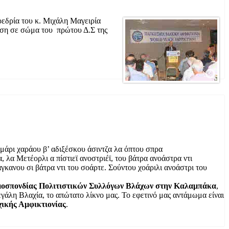
εδρία του κ. Μιχάλη Μαγειρία
ηση σε σώμα του πρώτου Δ.Σ της
ρι χαράου β’ αδιξέσκου άσιντζα λα όπτου σπρα
λα Μετέορλι α πίστιεϊ ανοστριέϊ, του βάτρα ανοάστρα ντι
κανου σι βάτρα ντι του σοάρτε. Σούντου χοάριλι ανοάστρι του
μοσπονδίας Πολιτιστικών Συλλόγων Βλάχων στην Καλαμπάκα
,
εγάλη Βλαχία, το απώτατο λίκνο μας. Το εφετινό μας αντάμωμα είναι
ικής Αμφικτιονίας
.