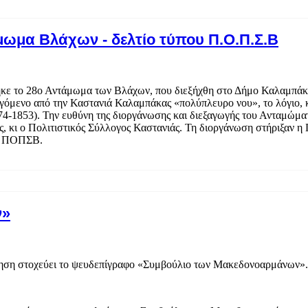
μωμα Βλάχων - δελτίο τύπου Π.Ο.Π.Σ.Β
ε το 28ο Αντάμωμα των Βλάχων, που διεξήχθη στο Δήμο Καλαμπάκας
αγόμενο από την Καστανιά Καλαμπάκας «πολύπλευρο νου», το λόγιο, 
4-1853). Την ευθύνη της διοργάνωσης και διεξαγωγής του Ανταμώμα
κι ο Πολιτιστικός Σύλλογος Καστανιάς. Τη διοργάνωση στήριξαν η
ης ΠΟΠΣΒ.
ν»
οίηση στοχεύει το ψευδεπίγραφο «Συμβούλιο των Μακεδονοαρμάνων».