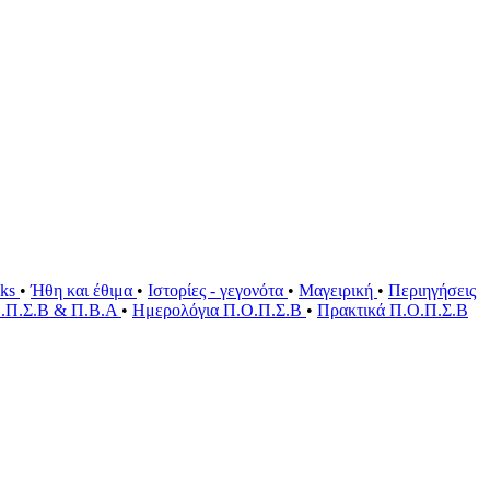
oks
•
Ήθη και έθιμα
•
Ιστορίες - γεγονότα
•
Μαγειρική
•
Περιηγήσεις
Ο.Π.Σ.Β & Π.Β.Α
•
Ημερολόγια Π.Ο.Π.Σ.Β
•
Πρακτικά Π.Ο.Π.Σ.Β