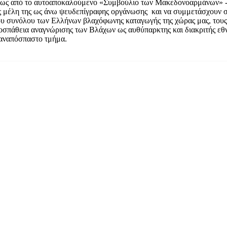
τως από το αυτοαποκαλούμενο «Συμβούλιο των Μακεδονοαρμάνων» - 
 μέλη της ως άνω ψευδεπίγραφης οργάνωσης και να συμμετάσχουν στι
υ συνόλου των Ελλήνων βλαχόφωνης καταγωγής της χώρας μας, τους
ροσπάθεια αναγνώρισης των Βλάχων ως αυθύπαρκτης και διακριτής εθν
 αναπόσπαστο τμήμα.