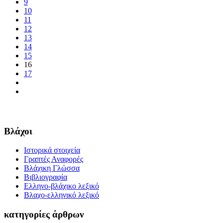
9
10
11
12
13
14
15
16
17
Βλάχοι
Ιστορικά στοιχεία
Γραπτές Αναφορές
Βλάχικη Γλώσσα
Βιβλιογραφία
Ελληνο-βλάχικο λεξικό
Βλαχο-ελληνικό λεξικό
κατηγορίες άρθρων