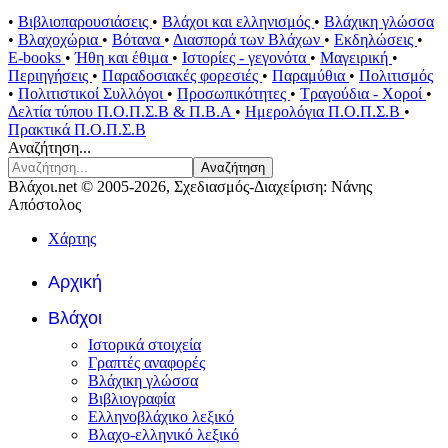
•
Βιβλιοπαρουσιάσεις
•
Βλάχοι και ελληνισμός
•
Βλάχικη γλώσσα
•
Βλαχοχώρια
•
Βότανα
•
Διασπορά των Βλάχων
•
Εκδηλώσεις
•
E-books
•
Ήθη και έθιμα
•
Ιστορίες - γεγονότα
•
Μαγειρική
•
Περιηγήσεις
•
Παραδοσιακές φορεσιές
•
Παραμύθια
•
Πολιτισμός
•
Πολιτιστικοί Συλλόγοι
•
Προσωπικότητες
•
Τραγούδια - Χοροί
•
Δελτία τύπου Π.Ο.Π.Σ.Β & Π.Β.Α
•
Ημερολόγια Π.Ο.Π.Σ.Β
•
Πρακτικά Π.Ο.Π.Σ.Β
Αναζήτηση...
Αναζήτηση
Βλάχοι.net © 2005-2026, Σχεδιασμός-Διαχείριση: Νάνης
Απόστολος
Χάρτης
Αρχική
Βλάχοι
Ιστορικά στοιχεία
Γραπτές αναφορές
Βλάχικη γλώσσα
Βιβλιογραφία
Ελληνοβλάχικο λεξικό
Βλαχο-ελληνικό λεξικό