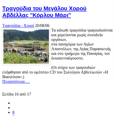
Τραγούδια του Μεγάλου Χορού
Αβδέλλας "Κόρλου Μάρι"
Τραγούδια - Χοροί
20/08/06
Τα κάτωθι τραγούδια τραγουδιούνται
και χορεύονται χωρίς συνοδεία
οργάνων,
στα πανηγύρια των Αγίων
Αποστόλων, της Αγίας Παρασκευής
και στο τριήμερο της Παναγίας, τον
δεκαπενταύγουστο.
(Οι στίχοι των τραγουδιών
ελήφθησαν από το ομότιτλο CD του Συλλόγου Αβδελιωτών «Η
Βασιλίτσα».)
Περισσότερα …
Σελίδα 16 από 17
8