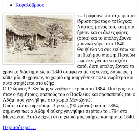
Κεφαλόβρυσο
«...Γράφουνε ότι το χωριό το
ίδρυσε πρώτος ο τσέλιγκας
Νάστας, μόνος του, και μετά
ήρθαν και οι άλλες φάρες
(σόια) και το υπολογίζουνε
χρονικά γύρω στο 1840.
Θα ήθελα να σας εκθέσω και
τη δική μου άποψη: Πιστεύω
πως δεν γίνεται να ισχύει
αυτό, διότι υπολογίζοντας το
χρονικό διάστημα ως το 1840 σύμφωνα με τις γενιές, δάρκειας η
κάθε μία 30 χρόνων, το χωριό δημιουργήθηκε πολυ νωρίτερα και
αυτό στηρίζεται στο εξής:
Ο Γεώργιος Δ. Φούκης γεννήθηκε περίπου το 1884. Πατέρας του
ήταν ο Δημήτριος, παππούς του ο Βασίλειος και προπαππούς του ο
Αδάμ, που γεννήθηκε στο χωριό Μεντζιντιέ.
Οπότε εάν αφαιρέσουμε 3 γενιές (90 χρόνια) από το 1884,
σημαίνει πως ο Αδάμ Φούκης γεννήθηκε περίπου το 1794 στο
Μεντζιντιέ. Αυτό δείχνει ότι ο χωριό μας υπήρχε και πρίν το 1840.
Περισσότερα …