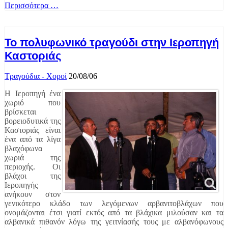
Περισσότερα …
Το πολυφωνικό τραγούδι στην Ιεροπηγή
Καστοριάς
Τραγούδια - Χοροί
20/08/06
H Ιεροπηγή ένα
χωριό που
βρίσκεται
βορειοδυτικά της
Καστοριάς είναι
ένα από τα λίγα
βλαχόφωνα
χωριά της
περιοχής. Οι
βλάχοι της
Ιεροπηγής
ανήκουν στον
γενικότερο κλάδο των λεγόμενων αρβανιτοβλάχων που
ονομάζονται έτσι γιατί εκτός από τα βλάχικα μιλούσαν και τα
αλβανικά πιθανόν λόγω της γειτνίασής τους με αλβανόφωνους