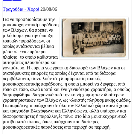
Τραγούδια - Χοροί
20/08/06
Για να προσδιορίσουμε την
μουσικοχορευτική παράδοση
των Βλάχων, θα πρέπει να
μιλήσουμε για την ύπαρξη
τοπικών παραδόσεων, οι
οποίες εντάσσονται βέβαια
μέσα σε ένα ευρύτερο
πλαίσιο, το οποίο καθίσταται
αυτομάτως πλουσιότερο και
γονιμότερο. Η ευρεία γεωγραφική διασπορά των Βλάχων και οι
αναπόφευκτες επιρροές τις οποίες δέχονται από τα διάφορα
περιβάλλοντα, συντελούν στη διαμόρφωση τοπικής
μουσικοχορευτικής παράδοσης, η οποία μπορεί να διαφέρει από
τόπο σε τόπο, αλλά κρατά και ένα γενικότερο χαρακτήρα, ο οποίος
διαμορφώθηκε διαχρονικά από την κοινή χρήση των ιδιαίτερων
χαρακτηριστικών των Βλάχων, ως κλειστής πληθυσμιακής ομάδας.
Για παράδειγμα υπάρχουν σε όλο τον Ελλαδικό χώρο κοινοί χοροί
και τραγούδια Βλαχόφωνα και Ελληνόφωνα, αλλά υπάρχουν και
διαφοροποιήσεις ή παραλλαγές πάνω στο ίδιο μουσικοχορευτικό
μοτίβο κατά τόπους, όπως υπάρχουν και ιδιαίτερες
μουσικοχορευτικές παραδόσεις από περιοχή σε περιοχή.