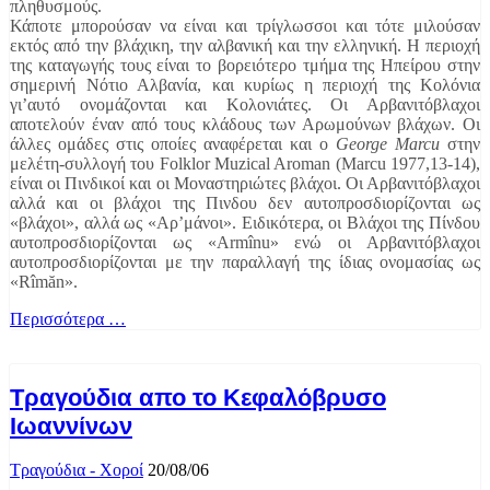
πληθυσμούς.
Κάποτε μπορούσαν να είναι και τρίγλωσσοι και τότε μιλούσαν
εκτός από την βλάχικη, την αλβανική και την ελληνική. Η περιοχή
της καταγωγής τους είναι το βορειότερο τμήμα της Ηπείρου στην
σημερινή Νότιο Αλβανία, και κυρίως η περιοχή της Κολόνια
γι’αυτό ονομάζονται και Κολονιάτες. Οι Αρβανιτόβλαχοι
αποτελούν έναν από τους κλάδους των Αρωμούνων βλάχων. Οι
άλλες ομάδες στις οποίες αναφέρεται και ο
George Marcu
στην
μελέτη-συλλογή του Folklor Muzical Aroman (Marcu 1977,13-14),
είναι οι Πινδικοί και οι Μοναστηριώτες βλάχοι. Οι Αρβανιτόβλαχοι
αλλά και οι βλάχοι της Πινδου δεν αυτοπροσδιορίζονται ως
«βλάχοι», αλλά ως «Αρ’μάνοι». Ειδικότερα, οι Βλάχοι της Πίνδου
αυτοπροσδιορίζονται ως «Armînu» ενώ οι Αρβανιτόβλαχοι
αυτοπροσδιορίζονται με την παραλλαγή της ίδιας ονομασίας ως
«Rîmăn».
Περισσότερα …
Τραγούδια απο το Κεφαλόβρυσο
Ιωαννίνων
Τραγούδια - Χοροί
20/08/06