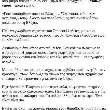
από μικρά παιδιά έμαθαν εκεί ψηλά στο βλαχοχώρι… «
Μούλτ’
νιάου
– πολύ χιόνι».
«Γιατί νιαουρίζουν αυτοί οι Βλάχοι… Όλο νιάου, νιάου λεν
αναμεταξύ τους» έλεγαν και γελούσαν μες στη σκοτεινιά του
πολέμου οι μη Βλάχοι.
Πώς να γνωρίζουν νησιώτες και Στερεοελλαδίτες, μα και οι
υπόλοιποι συμπολεμιστές τους, πως στη βλάχικη γλώσσα το χιόνι
το λένε «
νιάου
»!
Αισθάνθηκε ένα βάρος στο σώμα του. Σαν κάτι να πλάκωνε το
στήθος του. Η χαμηλή υφασμάτινη σκηνή είχε καθίσει από το
βάρος του χιονιού και θαρρείς τον είχε αγκαλιάσει μια παγωμένη
αγκαλιά.
Με τα πόδια του, μέρα και νύχτα, στις αρβύλες, από τον φόβο των
κρυοπαγημάτων, έσπρωξε τα φύλλα της σκηνής που σχημάτιζαν
την πόρτα και έρποντας βγήκε σιγά σιγά έξω.
Είχε ξαστεριά. Έλαμπαν τα αστέρια ψηλά, το φεγγάρι, ασημένιο,
έριχνε φως στο κατάλευκο τοπίο. Περπάτησε ζεσταίνοντας με την
ανάσα του τις παλάμες του. Το όπλο κολλημένο στον ώμο. Ένα
είχαν γίνει πια.
Εκεί στην άκρη της πλαγιάς άκουσε έναν θόρυβο. Απροσδιόριστο,