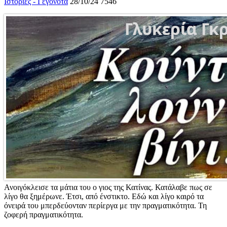
Ιστορίες - Γεγονότα
28/10/24
7546
Ανοιγόκλεισε τα μάτια του ο γιος της Κατίνας. Κατάλαβε πως σε
λίγο θα ξημέρωνε. Έτσι, από ένστικτο. Εδώ και λίγο καιρό τα
όνειρά του μπερδεύονταν περίεργα με την πραγματικότητα. Τη
ζοφερή πραγματικότητα.