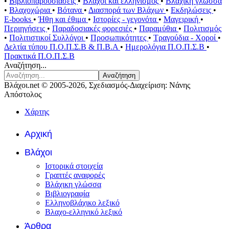
•
Βιβλιοπαρουσιάσεις
•
Βλάχοι και ελληνισμός
•
Βλάχικη γλώσσα
•
Βλαχοχώρια
•
Βότανα
•
Διασπορά των Βλάχων
•
Εκδηλώσεις
•
E-books
•
Ήθη και έθιμα
•
Ιστορίες - γεγονότα
•
Μαγειρική
•
Περιηγήσεις
•
Παραδοσιακές φορεσιές
•
Παραμύθια
•
Πολιτισμός
•
Πολιτιστικοί Συλλόγοι
•
Προσωπικότητες
•
Τραγούδια - Χοροί
•
Δελτία τύπου Π.Ο.Π.Σ.Β & Π.Β.Α
•
Ημερολόγια Π.Ο.Π.Σ.Β
•
Πρακτικά Π.Ο.Π.Σ.Β
Αναζήτηση...
Αναζήτηση
Βλάχοι.net © 2005-2026, Σχεδιασμός-Διαχείριση: Νάνης
Απόστολος
Χάρτης
Αρχική
Βλάχοι
Ιστορικά στοιχεία
Γραπτές αναφορές
Βλάχικη γλώσσα
Βιβλιογραφία
Ελληνοβλάχικο λεξικό
Βλαχο-ελληνικό λεξικό
Άρθρα