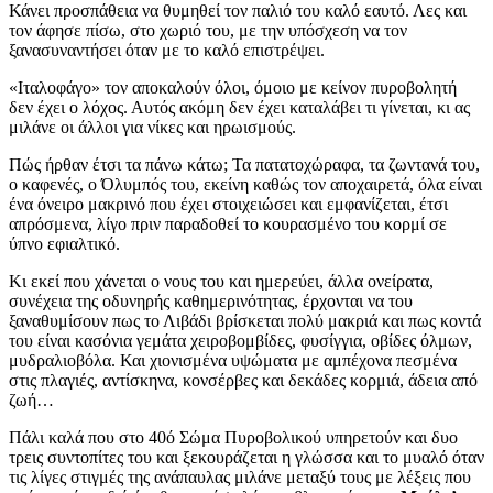
Κάνει προσπάθεια να θυμηθεί τον παλιό του καλό εαυτό. Λες και
τον άφησε πίσω, στο χωριό του, με την υπόσχεση να τον
ξανασυναντήσει όταν με το καλό επιστρέψει.
«Ιταλοφάγο» τον αποκαλούν όλοι, όμοιο με κείνον πυροβολητή
δεν έχει ο λόχος. Αυτός ακόμη δεν έχει καταλάβει τι γίνεται, κι ας
μιλάνε οι άλλοι για νίκες και ηρωισμούς.
Πώς ήρθαν έτσι τα πάνω κάτω; Τα πατατοχώραφα, τα ζωντανά του,
ο καφενές, ο Όλυμπός του, εκείνη καθώς τον αποχαιρετά, όλα είναι
ένα όνειρο μακρινό που έχει στοιχειώσει και εμφανίζεται, έτσι
απρόσμενα, λίγο πριν παραδοθεί το κουρασμένο του κορμί σε
ύπνο εφιαλτικό.
Κι εκεί που χάνεται ο νους του και ημερεύει, άλλα ονείρατα,
συνέχεια της οδυνηρής καθημερινότητας, έρχονται να του
ξαναθυμίσουν πως το Λιβάδι βρίσκεται πολύ μακριά και πως κοντά
του είναι κασόνια γεμάτα χειροβομβίδες, φυσίγγια, οβίδες όλμων,
μυδραλιοβόλα. Και χιονισμένα υψώματα με αμπέχονα πεσμένα
στις πλαγιές, αντίσκηνα, κονσέρβες και δεκάδες κορμιά, άδεια από
ζωή…
Πάλι καλά που στο 40ό Σώμα Πυροβολικού υπηρετούν και δυο
τρεις συντοπίτες του και ξεκουράζεται η γλώσσα και το μυαλό όταν
τις λίγες στιγμές της ανάπαυλας μιλάνε μεταξύ τους με λέξεις που