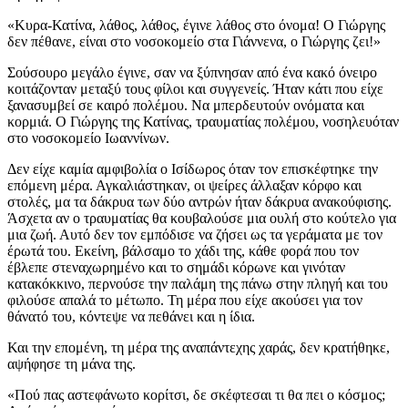
«Κυρα-Κατίνα, λάθος, λάθος, έγινε λάθος στο όνομα! Ο Γιώργης
δεν πέθανε, είναι στο νοσοκομείο στα Γιάννενα, ο Γιώργης ζει!»
Σούσουρο μεγάλο έγινε, σαν να ξύπνησαν από ένα κακό όνειρο
κοιτάζονταν μεταξύ τους φίλοι και συγγενείς. Ήταν κάτι που είχε
ξανασυμβεί σε καιρό πολέμου. Να μπερδευτούν ονόματα και
κορμιά. Ο Γιώργης της Κατίνας, τραυματίας πολέμου, νοσηλευόταν
στο νοσοκομείο Ιωαννίνων.
Δεν είχε καμία αμφιβολία ο Ισίδωρος όταν τον επισκέφτηκε την
επόμενη μέρα. Αγκαλιάστηκαν, οι ψείρες άλλαξαν κόρφο και
στολές, μα τα δάκρυα των δύο αντρών ήταν δάκρυα ανακούφισης.
Άσχετα αν ο τραυματίας θα κουβαλούσε μια ουλή στο κούτελο για
μια ζωή. Αυτό δεν τον εμπόδισε να ζήσει ως τα γεράματα με τον
έρωτά του. Εκείνη, βάλσαμο το χάδι της, κάθε φορά που τον
έβλεπε στεναχωρημένο και το σημάδι κόρωνε και γινόταν
κατακόκκινο, περνούσε την παλάμη της πάνω στην πληγή και του
φιλούσε απαλά το μέτωπο. Τη μέρα που είχε ακούσει για τον
θάνατό του, κόντεψε να πεθάνει και η ίδια.
Και την επομένη, τη μέρα της αναπάντεχης χαράς, δεν κρατήθηκε,
αψήφησε τη μάνα της.
«Πού πας αστεφάνωτο κορίτσι, δε σκέφτεσαι τι θα πει ο κόσμος;