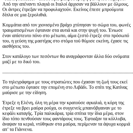
Από την απέναντι πλαγιά οι Ιταλοί άρχισαν να βάλλουν με όλμους.
Οι άντρες έτρεξαν να προφυλαχτούν. Εκείνος έπεσε μπρούμυτα
δίπλα σε μια ξερολιθιά.
Κομμάτια από τον χιονισμένο βράχο χτύπησαν το σώμα του, φωνές
τραυματισμένων έφταναν στα αυτιά και στην ψυχή του. Ένιωσε
έναν απίστευτο πόνο στο μέτωπο, αίμα ζεστό έτρεξε στο πρόσωπό
του, η γεύση της μαστίχας στο στόμα τού θύμισε εκείνη, έχασε τις
αισθήσεις του.
Στον κατάλογο των πεσόντων θα αναγράφονταν άλλα δύο ονόματα
μαζί με το δικό του.
..............................................................................................................
Το τηλεγράφημα με τους στρατιώτες που έχασαν τη ζωή τους εκεί
στο μέτωπο έφτασε την επομένη στο Λιβάδι. Το σπίτι της Κατίνας
μαύρισε με την είδηση.
Έτρεξε η Ελένη, όλη τη μέρα την κρατούσε αγκαλιά, η κόρη της
έτρεξε να βρει μαύρα ρούχα, οι συγγενείς μπαινόβγαιναν με το
κεφάλι καταγής. Τρία παλικάρια, τρία σπίτια την ίδια μέρα, στον
ίδιο τόπο πενθούσαν τους φαντάρους τους. Έφτιαξαν τα κόλλυβα,
άναψαν τα κεριά, ντύθηκαν στα μαύρα, περίμεναν τα άψυχα κορμιά
απ’ τα Γιάννενα.