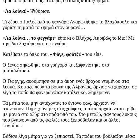
κρύο από μέσα τους. Ύστερα, ο Ιταλός κοίταξε ψηλά.
«
Λα λούνα!
» Ψιθύρισε.
Tι ξέρει ο Ιταλός από το φεγγάρι; Αναρωτήθηκε το βλαχόπουλο και
γύρισε τη ματιά του ψηλά στον ουρανό…
«
Λα λούνα… το φεγγάρι
» είπε κι ο Βλάχος. Ακριβώς το ίδιο! Με
την ίδια λαχτάρα για το φεγγάρι.
Κατέβασε το όπλο του. «
Φύγε, φούτζι!
» του είπε.
Ο ξένος σηκώθηκε στα γρήγορα κι εξαφανίστηκε στο
μισοσκόταδο.
Ο Γιώργης, ακούμπησε σε μια άκρη ενός βράχου ντυμένου στα
λευκά. Κοίταξε πέρα τα βουνά της Αλβανίας, άρχισε να χαράζει, σε
λίγο το τοπίο θα φανερωνόταν κατάλευκο. Ξημέρωνε.
Τα μάτια του, μην αντέχοντας το έντονο φως, άρχισαν να
στενεύουν. Πήρε χιόνι μες στις χούφτες του και άρχισε να το τρίβει
με μανία στο αξύριστο πρόσωπό του. Στο μεταξύ, σαν τους λύκους
που βγαίνουν από τις φωλιές τους ξεπρόβαλαν και οι άλλοι
φαντάροι.
Βάδισε λίγα μέτρα για να ξεπιαστεί. Τα πόδια του βούλιαζαν μέσα