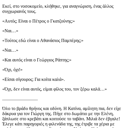
Εκεί, στο νοσοκομείο, κλήθηκε, για αναγνώριση, ένας άλλος
συγχωριανός τους.
«Αυτός; Είναι ο Πέτρος ο Γκατζούνης;»
«Ναι…»
«Τούτος εδώ είναι ο Αθανάσιος Παμπέρης;»
«Ναι…»
«Και αυτός είναι ο Γεώργιος Ράπτης;»
«Όχι, όχι!»
«Είσαι σίγουρος; Για κοίτα καλά».
«Όχι, δεν είναι αυτός, είμαι φίλος του, τον ξέρω καλά…»
...............................
Όλο το βράδυ θρήνος και οδύνη. Η Κατίνα, αμίλητη πια, δεν είχε
δάκρυα για τον Γιώργη της. Πήγε στο δωμάτιο με την Ελένη,
ξάπλωσε στο κρεβάτι και κοιτούσε το ταβάνι. Μιλιά δεν έβγαλε!
Έλεγε κάτι παρηγοριές η φιλενάδα της, της έτριβε τα χέρια με