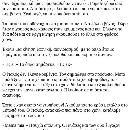
σαν βήχα που κάποιος προσπαθούσε να πνίξει. Γύρισε γύρω από
τον εαυτό του. Αυτιάστηκε, πλησίασε εκεί που νόμισε πως κάτι
συμβαίνει. Σιγά σιγά, να μην ακούγεται τίποτα.
Τα μάτια του ορθάνοιχτα στο μισοσκόταδο. Να πάλι ο βήχας. Τώρα
ήταν σίγουρος πως κάποιος ήταν κρυμμένος κατα κει. Σήκωνε το
ένα πόδι και σε αργή κίνηση ακουμπούσε το άλλο στο φρέσκο
χιόνι.
Έκανε μια κίνηση ξαφνική, αιφνιδιασμού, με το όπλο έτοιμο.
Πράγματι, πίσω από την ξερολιθιά κάποιο κορμί κείτονταν.
«Τις ει;» Το όπλο σημάδευε. «Τις ει;»
Ο Ιταλός δεν έλεγε κουβέντα. Τον σημάδεψε στο πρόσωπο. Μετά
πρόσεξε πως στα χέρια του κρατούσε δύο χειροβομβίδες, του
έκανε νόημα να τις πετάξει στο χιόνι δίπλα του και εξακολουθούσε
να έχει την κάννη καταπάνω του. Πλησίασε σε απόσταση
αναπνοής.
Ώστε είχαν σκοπό να χτυπήσουν! Ακούμπησε το κρύο μέταλλο στο
μέτωπό του. Ο Ιταλός, ανάσκελα πια, πάνω στο χιόνι, κατάλαβε
πως ήρθε το τέλος του
«Mama mia!» Ησυχία απόλυτη. Οι ανάσες και των δυο έβγαζαν