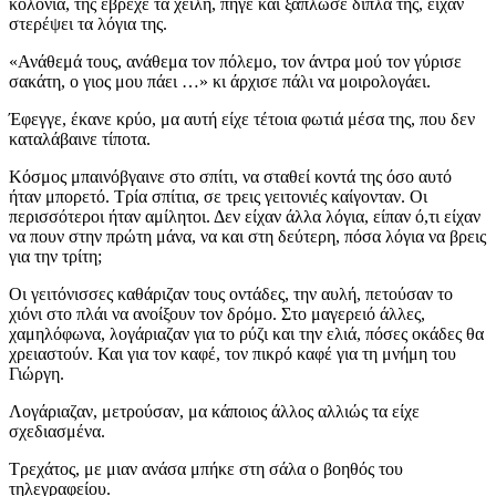
κολόνια, της έβρεχε τα χείλη, πήγε και ξάπλωσε δίπλα της, είχαν
στερέψει τα λόγια της.
«Ανάθεμά τους, ανάθεμα τον πόλεμο, τον άντρα μού τον γύρισε
σακάτη, ο γιος μου πάει …» κι άρχισε πάλι να μοιρολογάει.
Έφεγγε, έκανε κρύο, μα αυτή είχε τέτοια φωτιά μέσα της, που δεν
καταλάβαινε τίποτα.
Κόσμος μπαινόβγαινε στο σπίτι, να σταθεί κοντά της όσο αυτό
ήταν μπορετό. Τρία σπίτια, σε τρεις γειτονιές καίγονταν. Οι
περισσότεροι ήταν αμίλητοι. Δεν είχαν άλλα λόγια, είπαν ό,τι είχαν
να πουν στην πρώτη μάνα, να και στη δεύτερη, πόσα λόγια να βρεις
για την τρίτη;
Οι γειτόνισσες καθάριζαν τους οντάδες, την αυλή, πετούσαν το
χιόνι στο πλάι να ανοίξουν τον δρόμο. Στο μαγερειό άλλες,
χαμηλόφωνα, λογάριαζαν για το ρύζι και την ελιά, πόσες οκάδες θα
χρειαστούν. Και για τον καφέ, τον πικρό καφέ για τη μνήμη του
Γιώργη.
Λογάριαζαν, μετρούσαν, μα κάποιος άλλος αλλιώς τα είχε
σχεδιασμένα.
Τρεχάτος, με μιαν ανάσα μπήκε στη σάλα ο βοηθός του
τηλεγραφείου.