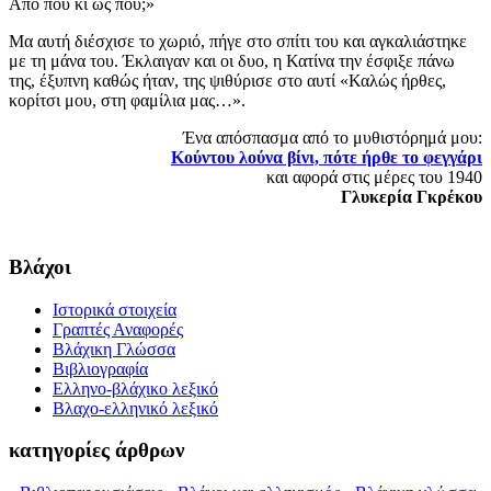
Από πού κι ως πού;»
Μα αυτή διέσχισε το χωριό, πήγε στο σπίτι του και αγκαλιάστηκε
με τη μάνα του. Έκλαιγαν και οι δυο, η Κατίνα την έσφιξε πάνω
της, έξυπνη καθώς ήταν, της ψιθύρισε στο αυτί «Καλώς ήρθες,
κορίτσι μου, στη φαμίλια μας…».
Ένα απόσπασμα από το μυθιστόρημά μου:
Κούντου λούνα βίνι, πότε ήρθε το φεγγάρι
και αφορά στις μέρες του 1940
Γλυκερία Γκρέκου
Βλάχοι
Ιστορικά στοιχεία
Γραπτές Αναφορές
Βλάχικη Γλώσσα
Βιβλιογραφία
Ελληνο-βλάχικο λεξικό
Βλαχο-ελληνικό λεξικό
κατηγορίες άρθρων