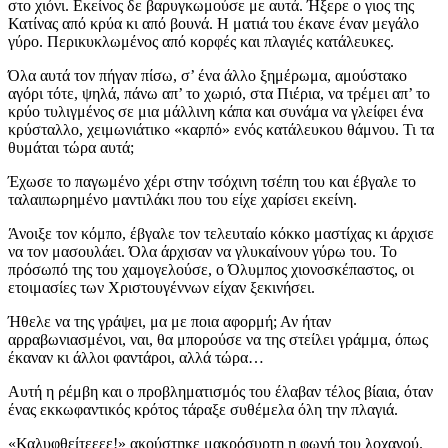
στο χιόνι. Εκείνος δε βαρυγκωμούσε με αυτά. Ήξερε ο γιος της
Κατίνας από κρύα κι από βουνά. Η ματιά του έκανε έναν μεγάλο
γύρο. Περικυκλωμένος από κορφές και πλαγιές κατάλευκες.
Όλα αυτά τον πήγαν πίσω, σ’ ένα άλλο ξημέρωμα, αμούστακο
αγόρι τότε, ψηλά, πάνω απ’ το χωριό, στα Πιέρια, να τρέμει απ’ το
κρύο τυλιγμένος σε μια μάλλινη κάπα και συνάμα να γλείφει ένα
κρύσταλλο, χειμωνιάτικο «καρπό» ενός κατάλευκου θάμνου. Τι τα
θυμάται τώρα αυτά;
Έχωσε το παγωμένο χέρι στην τσόχινη τσέπη του και έβγαλε το
ταλαιπωρημένο μαντιλάκι που του είχε χαρίσει εκείνη.
Άνοιξε τον κόμπο, έβγαλε τον τελευταίο κόκκο μαστίχας κι άρχισε
να τον μασουλάει. Όλα άρχισαν να γλυκαίνουν γύρω του. Το
πρόσωπό της του χαμογελούσε, ο Όλυμπος χιονοσκέπαστος, οι
ετοιμασίες των Χριστουγέννων είχαν ξεκινήσει.
Ήθελε να της γράψει, μα με ποια αφορμή; Αν ήταν
αρραβωνιασμένοι, ναι, θα μπορούσε να της στείλει γράμμα, όπως
έκαναν κι άλλοι φαντάροι, αλλά τώρα…
Αυτή η ρέμβη και ο προβληματισμός του έλαβαν τέλος βίαια, όταν
ένας εκκωφαντικός κρότος τάραξε συθέμελα όλη την πλαγιά.
«Καλυφθείτεεεε!» ακούστηκε μακρόσυρτη η φωνή του λοχαγού.