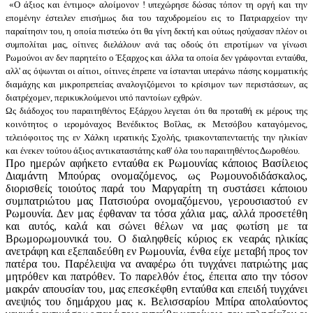
«Ο άξιος και έντιμος» αλοίμονον ! υπεχώρησε δώσας τόπον τη οργή και την
επομένην έστειλεν επισήμως δια του ταχυδρομείου εις το Πατριαρχείον την
παραίτησιν του, η οποία πιστεύω ότι θα γίνη δεκτή και ούτως ησύχασαν πλέον οι
συμπολίται μας, οίτινες διελάλουν ανά τας οδούς ότι επροτίμων να γίνωσι
Ρωμούνοι αν δεν παρητείτο ο Έξαρχος και άλλα τα οποία δεν γράφονται ενταύθα,
αλλ' ας όψωνται οι αίτιοι, οίτινες έπρεπε να ίστανται υπεράνω πάσης κομματικής
διαμάχης και μικροπρεπείας αναλογιζόμενοι το κρίσιμον των περιστάσεων, ας
διατρέχομεν, περικυκλούμενοι υπό παντοίων εχθρών.
Ως διάδοχος του παραιτηθέντος Εξάρχου λεγεται ότι θα προταθή εκ μέρους της
κοινότητος ο ιερομόναχος Βενέδικτος Βοΐλας, εκ Μετσόβου καταγόμενος,
τελειόφοιτος της εν Χάλκη ιερατικής Σχολής, τριακονταπενταετής την ηλικίαν
και ένεκεν τούτου άξιος αντικαταστάτης καθ' όλα του παραιτηθέντος Δωροθέου.
Προ ημερών αφήκετο ενταύθα εκ Ρωμουνίας κάποιος Βασίλειος
Διαμάντη Μπούρας ονομαζόμενος, ως Ρωμουνοδιδάσκαλος,
διορισθείς τοιούτος παρά του Μαργαρίτη τη συστάσει κάποιου
συμπατριώτου μας Πατσιούρα ονομαζόμενου, γερουσιαστού εν
Ρωμουνία. Δεν μας έφθαναν τα τόσα χάλια μας, αλλά προσετέθη
και αυτός, καλά και σώνει θέλων να μας φωτίση με τα
Βρωμορωμουνικά του. Ο διαληφθείς κύριος εκ νεαράς ηλικίας
ανετράφη και εξεπαιδεύθη εν Ρωμουνία, ένθα είχε μεταβή προς τον
πατέρα του. Παρέλειψα να αναφέρω ότι τυγχάνει πατριώτης μας
μητρόθεν και πατρόθεν. Το παρελθόν έτος, έπειτα απο την τόσον
μακράν απουσίαν του, μας επεσκέφθη ενταύθα και επειδή τυγχάνει
ανεψιός του δημάρχου μας κ. Βελισσαρίου Μπίρα απολαύοντος