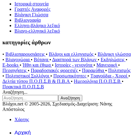
Ιστορικά στοιχεία
Γραπτές Αναφορές
Βλάχικη Γλώσσα
Βιβλιογραφία
Ελληνο-βλάχικο λεξικό
Βλαχο-ελληνικό λεξικό
κατηγορίες άρθρων
•
Βιβλιοπαρουσιάσεις
•
Βλάχοι και ελληνισμός
•
Βλάχικη γλώσσα
•
Βλαχοχώρια
•
Βότανα
•
Διασπορά των Βλάχων
•
Εκδηλώσεις
•
E-books
•
Ήθη και έθιμα
•
Ιστορίες - γεγονότα
•
Μαγειρική
•
Περιηγήσεις
•
Παραδοσιακές φορεσιές
•
Παραμύθια
•
Πολιτισμός
•
Πολιτιστικοί Συλλόγοι
•
Προσωπικότητες
•
Τραγούδια - Χοροί
•
Δελτία τύπου Π.Ο.Π.Σ.Β & Π.Β.Α
•
Ημερολόγια Π.Ο.Π.Σ.Β
•
Πρακτικά Π.Ο.Π.Σ.Β
Αναζήτηση...
Αναζήτηση
Βλάχοι.net © 2005-2026, Σχεδιασμός-Διαχείριση: Νάνης
Απόστολος
Χάρτης
Αρχική