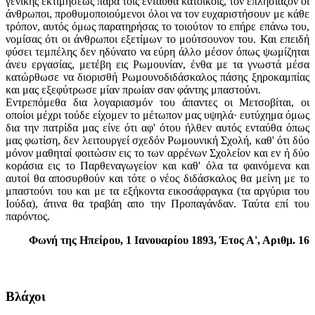
γενικής εκτιμήσεως παρά τοις ενταύθα κατοίκοις, τον επλησίαζον οι
άνθρωποι, προθυμοποιούμενοι όλοι να τον ευχαριστήσουν με κάθε
τρόπον, αυτός όμως παρατηρήσας το τοιούτον το επήρε επάνω του,
νομίσας ότι οι άνθρωποι εξετίμων το μούτσουνον του. Και επειδή
φύσει τεμπέλης δεν ηδύνατο να εύρη άλλο μέσον όπως ψωμίζηται
άνευ εργασίας, μετέβη εις Ρωμουνίαν, ένθα με τα γνωστά μέσα
κατώρθωσε να διορισθή Ρωμουνοδιδάσκαλος πάσης ξηροκαμπίας
και μας εξεφύτρωσε μίαν πρωίαν σαν φάντης μπαστούνι.
Εντρεπόμεθα δια λογαριασμόν του άπαντες οι Μετσοβίται, οι
οποίοι μέχρι τούδε είχομεν το μέτωπον μας υψηλά· ευτύχημα όμως
δια την πατρίδα μας είνε ότι αφ' ότου ήλθεν αυτός ενταύθα όπως
μας φωτίση, δεν λειτουργεί σχεδόν Ρωμουνική Σχολή, καθ' ότι δύο
μόνον μαθηταί φοιτώσιν εις το των αρρένων Σχολείον και εν ή δύο
κοράσια εις το Παρθεναγωγείον και καθ' όλα τα φαινόμενα και
αυτοί θα αποσυρθούν και τότε ο νέος διδάσκαλος θα μείνη με το
μπαστούνι του και με τα εξήκοντα εικοσάφραγκα (τα αργύρια του
Ιούδα), άτινα θα τραβάη απο την Προπαγάνδαν. Ταύτα επί του
παρόντος.
Φωνή της Ηπείρου, 1 Ιανουαρίου 1893, Έτος Α', Αριθμ. 16
Βλάχοι