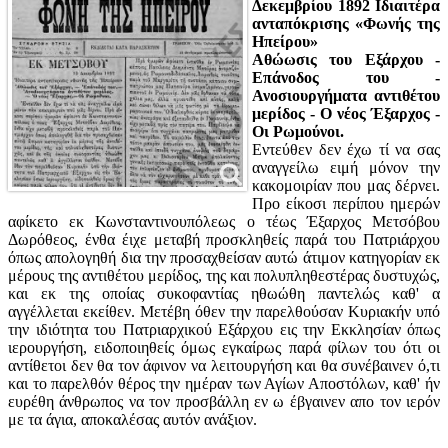
Δεκεμβρίου 1892 Ιδιαιτέρα
ανταπόκρισης «Φωνής της
Ηπείρου»
Αθώωσις του Εξάρχου -
Επάνοδος του -
Ανοσιουργήματα αντιθέτου
μερίδος - Ο νέος Έξαρχος -
Οι Ρωμούνοι.
Εντεύθεν δεν έχω τί να σας
αναγγείλω ειμή μόνον την
κακομοιρίαν που μας δέρνει.
Προ είκοσι περίπου ημερών
αφίκετο εκ Κωνσταντινουπόλεως ο τέως Έξαρχος Μετσόβου
Δωρόθεος, ένθα έιχε μεταβή προσκληθείς παρά του Πατριάρχου
όπως απολογηθή δια την προσαχθείσαν αυτώ άτιμον κατηγορίαν εκ
μέρους της αντιθέτου μερίδος, της και πολυπληθεστέρας δυστυχώς,
και εκ της οποίας συκοφαντίας ηθωώθη παντελώς καθ' α
αγγέλλεται εκείθεν. Μετέβη όθεν την παρελθούσαν Κυριακήν υπό
την ιδιότητα του Πατριαρχικού Εξάρχου εις την Εκκλησίαν όπως
ιερουργήση, ειδοποιηθείς όμως εγκαίρως παρά φίλων του ότι οι
αντίθετοι δεν θα τον άφινον να λειτουργήση και θα συνέβαινεν ό,τι
και το παρελθόν θέρος την ημέραν των Αγίων Αποστόλων, καθ' ήν
ευρέθη άνθρωπος να τον προσβάλλη εν ω έβγαινεν απο τον ιερόν
με τα άγια, αποκαλέσας αυτόν ανάξιον.