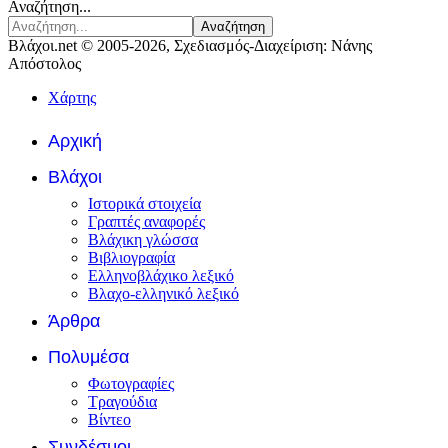
Αναζήτηση...
Αναζήτηση
Βλάχοι.net © 2005-2026, Σχεδιασμός-Διαχείριση: Νάνης
Απόστολος
Χάρτης
Αρχική
Βλάχοι
Ιστορικά στοιχεία
Γραπτές αναφορές
Βλάχικη γλώσσα
Βιβλιογραφία
Ελληνοβλάχικο λεξικό
Βλαχο-ελληνικό λεξικό
Άρθρα
Πολυμέσα
Φωτογραφίες
Τραγούδια
Βίντεο
Συνδέσμοι