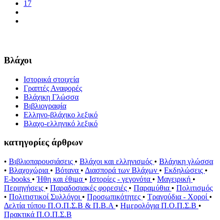
17
Βλάχοι
Ιστορικά στοιχεία
Γραπτές Αναφορές
Βλάχικη Γλώσσα
Βιβλιογραφία
Ελληνο-βλάχικο λεξικό
Βλαχο-ελληνικό λεξικό
κατηγορίες άρθρων
•
Βιβλιοπαρουσιάσεις
•
Βλάχοι και ελληνισμός
•
Βλάχικη γλώσσα
•
Βλαχοχώρια
•
Βότανα
•
Διασπορά των Βλάχων
•
Εκδηλώσεις
•
E-books
•
Ήθη και έθιμα
•
Ιστορίες - γεγονότα
•
Μαγειρική
•
Περιηγήσεις
•
Παραδοσιακές φορεσιές
•
Παραμύθια
•
Πολιτισμός
•
Πολιτιστικοί Συλλόγοι
•
Προσωπικότητες
•
Τραγούδια - Χοροί
•
Δελτία τύπου Π.Ο.Π.Σ.Β & Π.Β.Α
•
Ημερολόγια Π.Ο.Π.Σ.Β
•
Πρακτικά Π.Ο.Π.Σ.Β