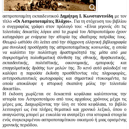
ασπροποταμίτη εκπαιδευτικού
Δημήτρη Ι. Κωνσταντινίδη
με τον
τίτλο
«Οι Ασπροποταμίτες Βλάχοι»
. Για τη στόχευση του βιβλίου
ο συγγραφέας γράφει στον πρόλογό του: «
Είναι γεγονός ότι τις
τελευταίες δεκαετίες λόγιοι από τα χωριά του Ασπροποτάμου έχουν
καταγράψει με ενάργεια την ιστορία της ιδιαίτερης πατρίδας τους.
Θεωρώ ωστόσο ότι λείπει από την σύγχρονη ελληνική βιβλιογραφία
μια συνολική προσέγγιση της ασπροποταμίτικης κοινωνίας, η οποία
να καλύπτει την πολύπτυχη δραστηριότητά της μέσα από μια
συγκροτημένη πολυθεματική σύνθεση της εθνικής, θρησκευτικής,
εκπαιδευτικής, πολιτιστικής, οικονομικής, εμπορικής και
επαγγελματικής δράσης των μελών της. Το κενό αυτό φιλοδοξεί να
καλύψει η παρούσα έκδοση προσθέτοντας νέες πληροφορίες,
αντιπροσωπευτικές φωτογραφίες και σημαντικά ντοκουμέντα, τα
οποία αποκάλυψε η ιστορική σκαπάνη μόλις την τελευταία
δεκαετία».
Η έκδοση χωρίζεται σε δεκαεπτά κεφάλαια καλύπτοντας την
ιστορία του Ασπροποτάμου από τους αρχαίους χρόνους μέχρι τις
μέρες μας. Διαχωρίζοντας την ύλη σε τόσα κεφάλαια, το βιβλίο
λειτουργεί ως ένα πλήρες θεματικό και χρονικό λεξικό, όπου ο
αναγνώστης μπορεί με ευκολία να ανατρέξει στα ιστορικά στοιχεία
ενός συγκεκριμένου ασπροποταμίτικου οικισμού ή μιας ορισμένης
χρονικής περιόδου.