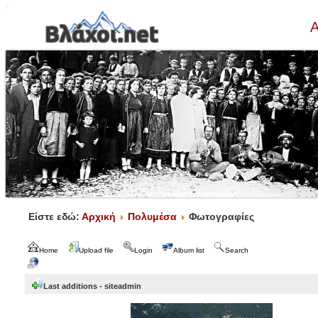
Α
Είστε εδώ:
Αρχική
Πολυμέσα
Φωτογραφίες
Home
Upload file
Login
Album list
Search
Last additions - siteadmin