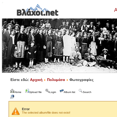
Α
Είστε εδώ:
Αρχική
Πολυμέσα
Φωτογραφίες
Home
Upload file
Login
Album list
Search
Error
The selected album/file does not exist!