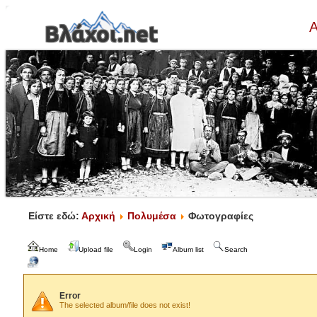
Α
Είστε εδώ:
Αρχική
Πολυμέσα
Φωτογραφίες
Home
Upload file
Login
Album list
Search
Error
The selected album/file does not exist!