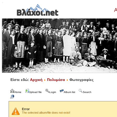
Α
Είστε εδώ:
Αρχική
Πολυμέσα
Φωτογραφίες
Home
Upload file
Login
Album list
Search
Error
The selected album/file does not exist!