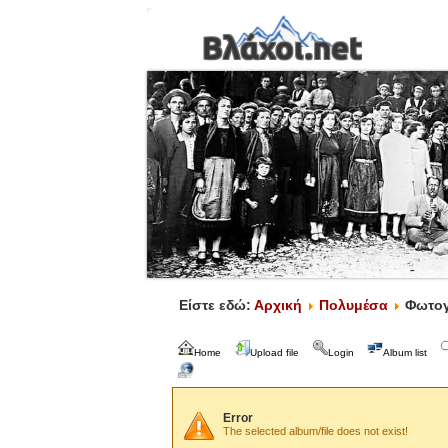
Είστε εδώ:
Αρχική
Πολυμέσα
Φωτογ
Home
Upload file
Login
Album list
Error
The selected album/file does not exist!