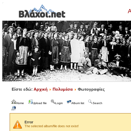
Α
Είστε εδώ:
Αρχική
Πολυμέσα
Φωτογραφίες
Home
Upload file
Login
Album list
Search
Error
The selected album/file does not exist!