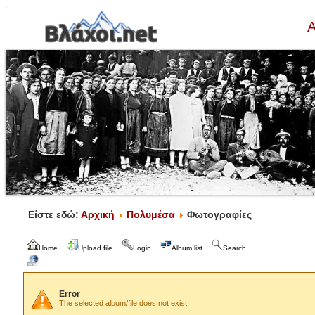
Α
Είστε εδώ:
Αρχική
Πολυμέσα
Φωτογραφίες
Home
Upload file
Login
Album list
Search
Error
The selected album/file does not exist!