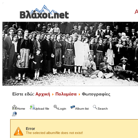
Α
Είστε εδώ:
Αρχική
Πολυμέσα
Φωτογραφίες
Home
Upload file
Login
Album list
Search
Error
The selected album/file does not exist!