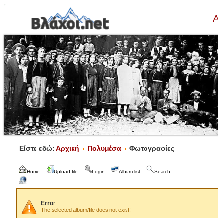
Α
Είστε εδώ:
Αρχική
Πολυμέσα
Φωτογραφίες
Home
Upload file
Login
Album list
Search
Error
The selected album/file does not exist!