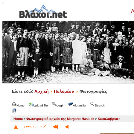
Α
Είστε εδώ:
Αρχική
Πολυμέσα
Φωτογραφίες
Home
Upload file
Login
Album list
Search
Home
>
Φωτογραφικό αρχείο της Margaret Hasluck
>
Κεφαλόβρυσο