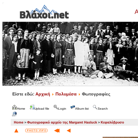
Α
Είστε εδώ:
Αρχική
Πολυμέσα
Φωτογραφίες
Home
Upload file
Login
Album list
Search
Home
>
Φωτογραφικό αρχείο της Margaret Hasluck
>
Κεφαλόβρυσο