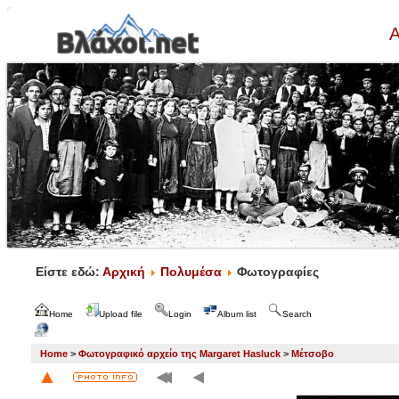
Α
Είστε εδώ:
Αρχική
Πολυμέσα
Φωτογραφίες
Home
Upload file
Login
Album list
Search
Home
>
Φωτογραφικό αρχείο της Margaret Hasluck
>
Μέτσοβο