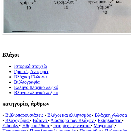
Βλάχοι
Ιστορικά στοιχεία
Γραπτές Αναφορές
Βλάχικη Γλώσσα
Βιβλιογραφία
Ελληνο-βλάχικο λεξικό
Βλαχο-ελληνικό λεξικό
κατηγορίες άρθρων
•
Βιβλιοπαρουσιάσεις
•
Βλάχοι και ελληνισμός
•
Βλάχικη γλώσσα
•
Βλαχοχώρια
•
Βότανα
•
Διασπορά των Βλάχων
•
Εκδηλώσεις
•
E-books
•
Ήθη και έθιμα
•
Ιστορίες - γεγονότα
•
Μαγειρική
•
Περιηγήσεις
•
Παραδοσιακές φορεσιές
•
Παραμύθια
•
Πολιτισμός