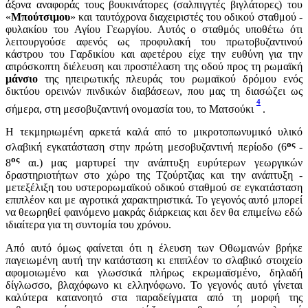
άξονα αναφοράς τους βουκινάτορες (σαλπιγγτές βιγλάτορες) του
«
Μπούτσιμου
» και ταυτόχρονα διαχειριστές του οδικού σταθμού -
φυλακίου του Αγίου Γεωργίου. Αυτός ο σταθμός υποθέτω ότι
λειτουργούσε αφενός ως προφυλακή του πρωτοβυζαντινού
κάστρου του Γαρδικίου και αφετέρου είχε την ευθύνη για την
απρόσκοπτη διέλευση και προσπέλαση της οδού προς τη ρωμαϊκή
μάνσιο
της ηπειρωτικής πλευράς του ρωμαϊκού δρόμου ενός
δικτύου ορεινών πινδικών διαβάσεων, που μας τη διασώζει ως
4
σήμερα, στη μεσοβυζαντινή ονομασία του, το Ματσούκι
.
Η τεκμηριωμένη αρκετά καλά από το μικροτοπωνυμικό υλικό
ος
σλαβική εγκατάσταση στην πρώτη μεσοβυζαντινή περίοδο (6
-
ος
8
αι.) μας μαρτυρεί την ανάπτυξη ευρύτερων γεωργικών
δραστηριοτήτων στο χώρο της Τζούρτζιας και την ανάπτυξη -
μετεξέλιξη του υστερορωμαϊκού οδικού σταθμού σε εγκατάσταση
επιπλέον και με αγροτικά χαρακτηριστικά. Το γεγονός αυτό μπορεί
να θεωρηθεί φαινόμενο μακράς διάρκειας και δεν θα επιμείνω εδώ
ιδιαίτερα για τη συντομία του χρόνου.
Από αυτό όμως φαίνεται ότι η έλευση των Οθωμανών βρήκε
παγειωμένη αυτή την κατάσταση κι επιπλέον το σλαβικό στοιχείο
αφομοιωμένο και γλωσσικά πλήρως εκρωμαϊσμένο, δηλαδή
δίγλωσσο, βλαχόφωνο κι ελληνόφωνο. Το γεγονός αυτό γίνεται
καλύτερα κατανοητό στα παραδείγματα από τη μορφή της