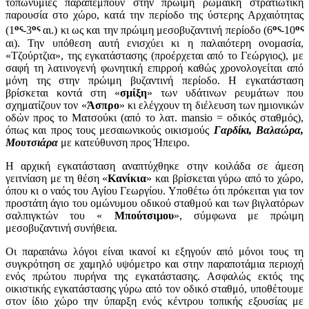
τοπωνυμίες παραπέμπουν στην πρώιμη ρωμαϊκή στρατιωτική
παρουσία στο χώρο, κατά την περίοδο της ύστερης Αρχαιότητας
ος
ος
ος
ος
(1
-3
αι.) κι ως και την πρώιμη μεσοβυζαντινή περίοδο (6
-10
αι). Την υπόθεση αυτή ενισχύει κι η παλαιότερη ονομασία,
«Τζούρτζια», της εγκατάστασης (προέρχεται από το Γεώργιος), με
σαφή τη λατινογενή φωνητική επιρροή καθώς χρονολογείται από
μόνη της στην πρώιμη βυζαντινή περίοδο. Η εγκατάσταση
βρίσκεται κοντά στη «
σμίξη
» των υδάτινων ρευμάτων που
σχηματίζουν τον «
Άσπρο
» κι ελέγχουν τη διέλευση των ημιονικών
οδών προς το Ματσούκι (από το λατ. mansio = οδικός σταθμός),
όπως και προς τους μεσαιωνικούς οικισμούς
Γαρδίκι, Βαλαώρα,
Μουτσιάρα
με κατεύθυνση προς Ήπειρο.
Η αρχική εγκατάσταση αναπτύχθηκε στην κοιλάδα σε άμεση
γειτνίαση με τη θέση «
Κανίκια
» και βρίσκεται γύρω από το χώρο,
όπου κι ο ναός του Αγίου Γεωργίου. Υποθέτω ότι πρόκειται για τον
προστάτη άγιο του ομώνυμου οδικού σταθμού και των βιγλατόρων
σαλπιγκτών του «
Μπούτσιμου
», σύμφωνα με πρώιμη
μεσοβυζαντινή συνήθεια.
Οι παραπάνω λόγοι είναι ικανοί κι εξηγούν από μόνοι τους τη
συγκρότηση σε χαμηλό υψόμετρο και στην παραποτάμια περιοχή
ενός πρώτου πυρήνα της εγκατάστασης. Ασφαλώς εκτός της
οικιστικής εγκατάστασης γύρω από τον οδικό σταθμό, υποθέτουμε
στον ίδιο χώρο την ύπαρξη ενός κέντρου τοπικής εξουσίας με