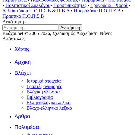
•
Πολιτιστικοί Συλλόγοι
•
Προσωπικότητες
•
Τραγούδια - Χοροί
•
Δελτία τύπου Π.Ο.Π.Σ.Β & Π.Β.Α
•
Ημερολόγια Π.Ο.Π.Σ.Β
•
Πρακτικά Π.Ο.Π.Σ.Β
Αναζήτηση...
Αναζήτηση
Βλάχοι.net © 2005-2026, Σχεδιασμός-Διαχείριση: Νάνης
Απόστολος
Χάρτης
Αρχική
Βλάχοι
Ιστορικά στοιχεία
Γραπτές αναφορές
Βλάχικη γλώσσα
Βιβλιογραφία
Ελληνοβλάχικο λεξικό
Βλαχο-ελληνικό λεξικό
Άρθρα
Πολυμέσα