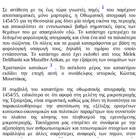
2
Σε αντίθεση με τις έως τώρα γνωστές πηγές
που παρέχουν
αποσπασματικές μόνο μαρτυρίες, η Οθωμανική απογραφή του
1454/55 για τη Θεσσαλία μας δίνει μία πλήρη εικόνα της περιοχής
και αποκαλύπτει σε εντυπωσιακό βαθμό σημαντικές όψεις των
θεμάτων που με απασχολούν εδώ. Το κατάστιχο εμπεριέχει τα
δεδομένα φορολογικής απογραφής και είναι ένα από τα παλαιότερα
που σώζονται. Οι πόλεις και τα χωριά καταγράφονται με βάση τη
φορολογική υπαγωγή τους, δηλαδή το τιμάριο στο οποίο
εντάσσονται. Το κατάστιχο αυτό έχει εκδοθεί από τους Melek
Delilbashi και Muzaffer Arikan, με την εξαίρεση των ονομάτων των
3
Χριστιανών κατοίκων
. Το ανέκδοτο μέρος του καταστίχου
εκδίδει την εποχή αυτή ο συνάδελφος ιστορικός Κώστας
Μουστάκας.
Η συμβολή του καταστίχου της οθωμανικής απογραφής του
1454/55, ειδικότερα σε ότι αφορά στη μελέτη της μικροπεριοχής
της Τζούρτζιας, είναι σημαντική, καθώς μας δίνει τη δυνατότητα να
παρακολουθήσουμε την αποτύπωση της εξέλιξης ορισμένων
κοινωνικο-οικονομικών και πολιτικών παραμέτρων που συνιστούν
το πλαίσιο της κίνησης του πληθυσμού της ερευνόμενης
μικροπεριοχής. Ταυτόχρονα μας επιτρέπει σε συνάφεια με την
αξιοποίηση των ανθρωπωνυμικών και τοπωνυμικών στοιχείων και
παράλληλα με άλλες σαφέστερες αναφορές των πηγών, στον