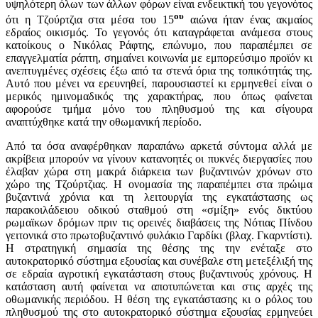
υψηλότερη όλων των άλλων φόρων είναι ενδεικτική του γεγονότος
ου
ότι η Τζούρτζια στα μέσα του 15
αιώνα ήταν ένας ακμαίος
εδραίος οικισμός. Το γεγονός ότι καταγράφεται ανάμεσα στους
κατοίκους ο Νικόλας Ράφτης, επώνυμο, που παραπέμπει σε
επαγγελματία ράπτη, σημαίνει κοινωνία με εμπορεύσιμο προϊόν κι
ανεπτυγμένες σχέσεις έξω από τα στενά όρια της τοπικότητάς της.
Αυτό που μένει να ερευνηθεί, παρουσιαστεί κι ερμηνεθεί είναι ο
μερικός ημινομαδικός της χαρακτήρας, που όπως φαίνεται
αφορούσε τμήμα μόνο του πληθυσμού της και σίγουρα
αναπτύχθηκε κατά την οθωμανική περίοδο.
Από τα όσα αναφέρθηκαν παραπάνω αρκετά σύντομα αλλά με
ακρίβεια μπορούν να γίνουν κατανοητές οι πυκνές διεργασίες που
έλαβαν χώρα στη μακρά διάρκεια των βυζαντινών χρόνων στο
χώρο της Τζούρτζιας. Η ονομασία της παραπέμπει στα πρώιμα
βυζαντινά χρόνια και τη λειτουργία της εγκατάστασης ως
παρακοιλάδειου οδικού σταθμού στη «σμίξη» ενός δικτύου
ρωμαϊκων δρόμων πριν τις ορεινές διαβάσεις της Νότιας Πίνδου
γειτονικά στο πρωτοβυζαντινό φυλάκιο Γαρδίκι (βλαχ. Γκαρντίστι).
Η στρατηγική σημασία της θέσης της την ενέταξε στο
αυτοκρατορικό σύστημα εξουσίας και συνέβαλε στη μετεξέλιξή της
σε εδραία αγροτική εγκατάσταση στους βυζαντινούς χρόνους. Η
κατάσταση αυτή φαίνεται να αποτυπώνεται και στις αρχές της
οθωμανικής περιόδου. Η θέση της εγκατάστασης κι ο ρόλος του
πληθυσμού της στο αυτοκρατορικό σύστημα εξουσίας ερμηνεύει