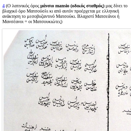
4
(Ο λατινικός όρος
μάνσιο
mansio
(οδικός σταθμός)
μας δίνει το
βλαχικό όρο Ματσούσλι κι από αυτόν προέρχεται με ελληνική
ανάκτηση το μεσοβυζαντινό Ματσούκι. Βλαχιστί Ματσεάνοι ή
Μανσέανοι = οι Ματσουκιώτες)