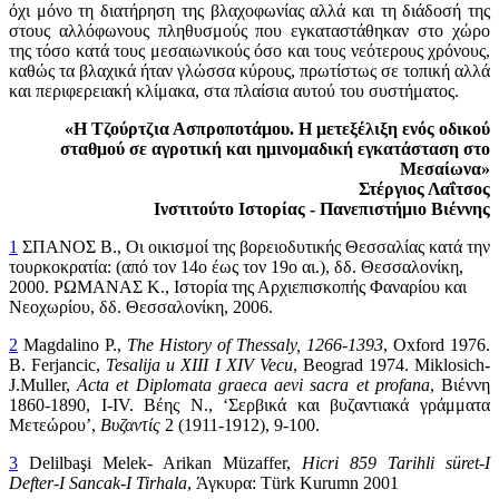
όχι μόνο τη διατήρηση της βλαχοφωνίας αλλά και τη διάδοσή της
στους αλλόφωνους πληθυσμούς που εγκαταστάθηκαν στο χώρο
της τόσο κατά τους μεσαιωνικούς όσο και τους νεότερους χρόνους,
καθώς τα βλαχικά ήταν γλώσσα κύρους, πρωτίστως σε τοπική αλλά
και περιφερειακή κλίμακα, στα πλαίσια αυτού του συστήματος.
«Η Τζούρτζια Ασπροποτάμου. Η μετεξέλιξη ενός οδικού
σταθμού σε αγροτική και ημινομαδική εγκατάσταση στο
Μεσαίωνα»
Στέργιος Λαΐτσος
Ινστιτούτο Ιστορίας - Πανεπιστήμιο Βιέννης
1
ΣΠΑΝΟΣ Β., Οι οικισμοί της βορειοδυτικής Θεσσαλίας κατά την
τουρκοκρατία: (από τον 14ο έως τον 19ο αι.), δδ. Θεσσαλονίκη,
2000. ΡΩΜΑΝΑΣ Κ., Ιστορία της Αρχιεπισκοπής Φαναρίου και
Νεοχωρίου, δδ. Θεσσαλονίκη, 2006.
2
Magdalino P.,
The
History
of
Thessaly
, 1266-1393
, Oxford 1976.
B. Ferjancic,
Tesalija
u
XIII
I
XIV
Vecu
, Beograd 1974. Μiklosich-
J.Μuller,
Acta et Diplomata graeca aevi sacra et profana
, Βιέννη
1860-1890, I-IV. Βέης Ν., ‘Σερβικά και βυζαντιακά γράμματα
Μετεώρου’,
Βυζαντίς
2 (1911-1912), 9-100.
3
Delilbaşi Melek- Arikan Müzaffer,
Hicri
859
Tarihli
s
ü
ret
-
I
Defter
-
I
Sancak
-
I
Tirhala
, Άγκυρα: Τürk Kurumn 2001