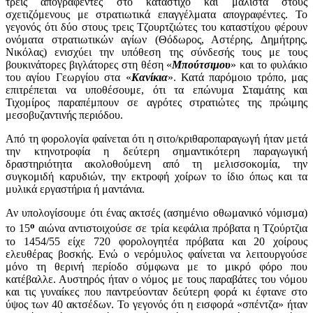
τρεις απογραφέντες στο κατάστιχο και μάλιστα στους
σχετιζόμενους με στρατιωτικά επαγγέλματα απογραφέντες. Το
γεγονός ότι δύο στους τρεις Τζουρτζιώτες του καταστίχου φέρουν
ονόματα στρατιωτικών αγίων (Θόδωρος, Αστέρης, Δημήτρης,
Νικόλας) ενισχύει την υπόθεση της σύνδεσής τους με τους
βουκινάτορες βιγλάτορες στη θέση «
Μπούτσιμου
» και το φυλάκιο
του αγίου Γεωργίου στα «
Κανίκια
». Κατά παρόμοιο τρόπο, μας
επιτρέπεται να υποθέσουμε, ότι τα επώνυμα Σταμάτης και
Τιχομίρος παραπέμπουν σε αγρότες στρατιώτες της πρώιμης
μεσοβυζαντινής περιόδου.
Από τη φορολογία φαίνεται ότι η σιτο/κριθαροπαραγωγή ήταν μετά
την κτηνοτροφία η δεύτερη σημαντικότερη παραγωγική
δραστηριότητα ακολοθούμενη από τη μελισσοκομία, την
συγκομιδή καρυδιών, την εκτροφή χοίρων το ίδιο όπως και τα
μυλικά εργαστήρια ή μαντάνια.
Αν υπολογίσουμε ότι ένας ακτσές (ασημένιο οθωμανικό νόμισμα)
ο
το 15
αιώνα αντιστοιχούσε σε τρία κεφάλια πρόβατα η Τζούρτζια
το 1454/55 είχε 720 φορολογητέα πρόβατα και 20 χοίρους
ελευθέρας βοσκής. Ενώ ο νερόμυλος φαίνεται να λειτουργούσε
μόνο τη θερινή περίοδο σύμφωνα με το μικρό φόρο που
κατέβαλλε. Αυστηρός ήταν ο νόμος με τους παραβάτες του νόμου
και τις γυναίκες που παντρεύονταν δεύτερη φορά κι έφτανε στο
ύψος των 40 ακτσέδων. Το γεγονός ότι η εισφορά «σπέντζα» ήταν