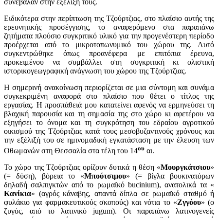
συνέβαλαν στην εξέλιξη τους.
Ειδικότερα στην περίπτωση της Τζούρτζιας, στο πλαίσιο αυτής της
ερευνητικής προσέγγισης, το αναφερόμενο στα παραπάνω
ζητήματα πλούσιο συγκριτικό υλικό για την προγενέστερη περίοδο
προέρχεται από το μικροτοπωνυμικό του χώρου της. Αυτό
συγκεντρώθηκε όπως προανέφερα με επιτόπια έρευνα,
προκειμένου να συμβάλλει στη συγκριτική κι ολιστική
ιστορικογεωγραφική ανάγνωση του χώρου της Τζούρτζιας.
Η σημερινή ανακοίνωση περιορίζεται σε μια σύντομη και συνάμα
συγκεκριμένη αναφορά στο πλαίσιο που θέτει ο τίτλος της
εργασίας. Η προσπάθειά μου κατατείνει αφενός να ερμηνεύσει τη
βλαχική παρουσία και τη σημασία της στο χώρο κι αφετέρου να
εξηγήσει το όνομα και τη συγκρότηση του εδραίου αγροτικού
οικισμού της Τζούρτζιας κατά τους μεσοβυζαντινούς χρόνους και
την εξέλιξή του σε ημινομαδική εγκατάσταση με την έλευση των
ου
Οθωμανών στη Θεσσαλία στα τέλη του 14
αι.
Το χώρο της Τζούρτζιας ορίζουν δυτικά η θέση «
Μουργκάτσιου
»
(= δύση), βόρεια το «
Μπούτσιμου
» (= βίγλα βουκινατόρων
δηλαδή σαλπιγκτών από το ρωμαϊκό bucinium), ανατολικά τα «
Κανίκια
» (αγρός κάναβης, απαντά δίπλα σε ρωμαϊκό σταθμό ή
φυλάκιο για φαρμακευτικούς σκοπούς) και νότια το «
Ζγγόου
» (ο
ζυγός, από το λατινικό jugum). Οι παραπάνω λατινογενείς