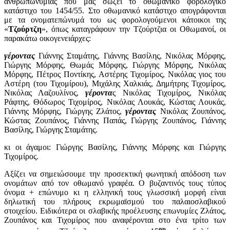
ανθρωπωνυμίας που μας σώζει το οθωμανικό φορολογικό
κατάστιχο του 1454/55. Στο οθωμανικό κατάστιχο απογράφονται
με τα ονοματεπώνυμά του ως φορολογούμενοι κάτοικοι της
«
Τζούρτζη
», όπως καταγράφουν την Τζούρτζια οι Οθωμανοί, οι
παρακάτω οικογενειάρχες:
γέροντας
Γιάννης Σταμάτης, Γιάννης Βασίλης, Νικόλας Μόρφης,
Γιώργης Μόρφης, Θωμάς Μόρφης, Γιώργης Μόρφης, Νικόλας
Μόρφης, Πέτρος Ποντίκης, Αστέρης Τιχομίρος, Νικόλας γιος του
Αστέρη (του Τιχομίρου), Μιχάλης Χαλκιάς, Δημήτρης Τιχομίρος,
Νικόλας Λαζουλίνος,
γέροντα
ς Νικόλας Τιχομίρος, Νικόλας
Ράφτης, Θόδωρος Τιχομίρος, Νικόλας Λουκάς, Κώστας Λουκάς,
Γιάννης Μόρφης, Γιώργης Ζλάτος,
γέροντας
Νικόλας Ζουπάνος,
Κώστας Ζουπάνος, Γιάννης Παπάς, Γιώργης Ζουπάνος, Γιάννης
Βασίλης, Γιώργης Σταμάτης.
κι οι άγαμοι: Γιώργης Βασίλης, Γιάννης Μόρφης και Γιώργης
Τιχομίρος.
Αξίζει να σημειώσουμε την προσεκτική φωνητική απόδοση των
ονομάτων από τον οθωμανό γραφέα. Ο βυζαντινός τους τύπος
όνομα + επώνυμο κι η ελληνική τους γλωσσική μορφή είναι
δηλωτική του πλήρους εκρωμαϊσμού του παλαιοσλαβικού
στοιχείου. Ειδικότερα οι σλαβικής προέλευσης επωνυμίες Ζλάτος,
Ζουπάνος και Τιχομίρος που αναφέρονται στο ένα τρίτο των
ου