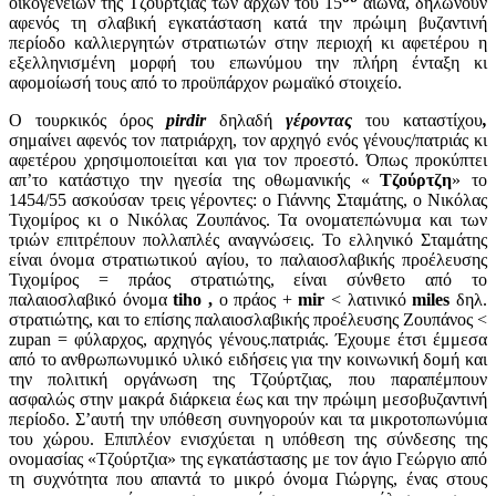
οικογενειών της Τζούρτζιας των αρχών του 15
αιώνα, δηλώνουν
αφενός τη σλαβική εγκατάσταση κατά την πρώιμη βυζαντινή
περίοδο καλλιεργητών στρατιωτών στην περιοχή κι αφετέρου η
εξελληνισμένη μορφή του επωνύμου την πλήρη ένταξη κι
αφομοίωσή τους από το προϋπάρχον ρωμαϊκό στοιχείο.
Ο τουρκικός όρος
pirdir
δηλαδή
γέροντας
του καταστίχου
,
σημαίνει αφενός τον πατριάρχη, τον αρχηγό ενός γένους/πατριάς κι
αφετέρου χρησιμοποιείται και για τον προεστό. Όπως προκύπτει
απ’το κατάστιχο την ηγεσία της οθωμανικής «
Τζούρτζη
» το
1454/55 ασκούσαν τρεις γέροντες: ο Γιάννης Σταμάτης, ο Νικόλας
Τιχομίρος κι ο Νικόλας Ζουπάνος. Τα ονοματεπώνυμα και των
τριών επιτρέπουν πολλαπλές αναγνώσεις. Το ελληνικό Σταμάτης
είναι όνομα στρατιωτικού αγίου, το παλαιοσλαβικής προέλευσης
Τιχομίρος = πράος στρατιώτης, είναι σύνθετο από το
παλαιοσλαβικό όνομα
tiho
,
ο πράος +
mir
< λατινικό
miles
δηλ.
στρατιώτης, και το επίσης παλαιοσλαβικής προέλευσης Ζουπάνος <
zupan = φύλαρχος, αρχηγός γένους.πατριάς. Έχουμε έτσι έμμεσα
από το ανθρωπωνυμικό υλικό ειδήσεις για την κοινωνική δομή και
την πολιτική οργάνωση της Τζούρτζιας, που παραπέμπουν
ασφαλώς στην μακρά διάρκεια έως και την πρώιμη μεσοβυζαντινή
περίοδο. Σ’αυτή την υπόθεση συνηγορούν και τα μικροτοπωνύμια
του χώρου. Επιπλέον ενισχύεται η υπόθεση της σύνδεσης της
ονομασίας «Τζούρτζια» της εγκατάστασης με τον άγιο Γεώργιο από
τη συχνότητα που απαντά το μικρό όνομα Γιώργης, ένας στους