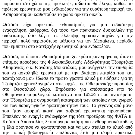
παρουσία στο χώρο της προέκυψε, αβίαστα θα έλεγα, καθώς το
πρότερο ερευνητικό μου ενδιαφέρον για την ευρύτερη περιοχή του
Ασπροποτάμου καθιστούσε το χώρο αρκετά οικείο.
Ωστόσο είχα αρκετούς ενδοιασμούς για μια ειδικότερη
ενασχόληση, απόρροια, όχι τόσο των πρακτικών δυσκολιών της
απόστασης, όσο λόγω της έλλειψης γραπτών πηγών για την
περιοχή, πολύ περισσότερο μάλιστα για τον Μεσαίωνα, περίοδο
που εμπίπτει στο κατεξοχήν ερευνητικό μου ενδιαφέρον.
Ωστόσο, οι όποιοι ενδοιασμοί μου ξεπεράστηκαν γρήγορα, όταν ο
επίτιμος πρόεδρος της Φιλεκπαιδευτικής Αδελφότητας Τζούρτζιας
Αθαμανίας, ο κ. Θανάσης Μουστάκας, μου ανήγγειλε την επιθυμία
του να ασχοληθώ ερευνητικά με την ιδιαίτερη πατρίδα του και
ταυτόχρονα μου έδωσε το πρώτο γραπτό υλικό με ειδήσεις για τη
Τζούρτζια χρονολογημένο στις αρχές της Οθωμανικής παρουσίας
στο Θεσσαλικό χώρο. Επρόκειτο για απόσπασμα από το
Οθωμανικό φορολογικό κατάστιχο του 1454/55 που αναφέρεται
στη Τζούρτζια με ονομαστική καταγραφή των κατοίκων του χωριού
και των παραγωγικών δραστηριοτήτων τους. Το γεγονός από μόνο
του ήταν αφορμή ικανή για σοβαρή ερευνητική προσπάθεια.
Επιπλέον το εναργές ενδιαφέρον της τότε προέδρου της ΦΑΤΑ κ.
Κούτσια Αποστολίας λειτούργησε ακόμη πιο ενθαρρυντικά καθώς
η ίδια φρόντισε να φωτοτυπήσει και να μου στείλει το υλικό από
την τοπική βιβλιογραφία επιλύοντας έτσι μια σειρά πρακτικά