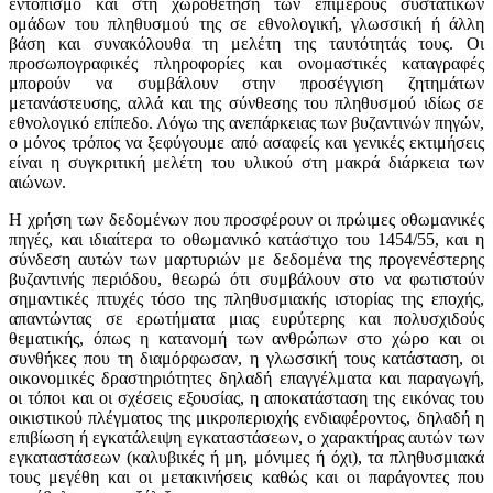
εντοπισμό και στη χωροθέτηση των επιμέρους συστατικών
ομάδων του πληθυσμού της σε εθνολογική, γλωσσική ή άλλη
βάση και συνακόλουθα τη μελέτη της ταυτότητάς τους. Οι
προσωπογραφικές πληροφορίες και ονομαστικές καταγραφές
μπορούν να συμβάλουν στην προσέγγιση ζητημάτων
μετανάστευσης, αλλά και της σύνθεσης του πληθυσμού ιδίως σε
εθνολογικό επίπεδο. Λόγω της ανεπάρκειας των βυζαντινών πηγών,
ο μόνος τρόπος να ξεφύγουμε από ασαφείς και γενικές εκτιμήσεις
είναι η συγκριτική μελέτη του υλικού στη μακρά διάρκεια των
αιώνων.
Η χρήση των δεδομένων που προσφέρουν οι πρώιμες οθωμανικές
πηγές, και ιδιαίτερα το οθωμανικό κατάστιχο του 1454/55, και η
σύνδεση αυτών των μαρτυριών με δεδομένα της προγενέστερης
βυζαντινής περιόδου, θεωρώ ότι συμβάλουν στο να φωτιστούν
σημαντικές πτυχές τόσο της πληθυσμιακής ιστορίας της εποχής,
απαντώντας σε ερωτήματα μιας ευρύτερης και πολυσχιδούς
θεματικής, όπως η κατανομή των ανθρώπων στο χώρο και οι
συνθήκες που τη διαμόρφωσαν, η γλωσσική τους κατάσταση, οι
οικονομικές δραστηριότητες δηλαδή επαγγέλματα και παραγωγή,
οι τόποι και οι σχέσεις εξουσίας, η αποκατάσταση της εικόνας του
οικιστικού πλέγματος της μικροπεριοχής ενδιαφέροντος, δηλαδή η
επιβίωση ή εγκατάλειψη εγκαταστάσεων, ο χαρακτήρας αυτών των
εγκαταστάσεων (καλυβικές ή μη, μόνιμες ή όχι), τα πληθυσμιακά
τους μεγέθη και οι μετακινήσεις καθώς και οι παράγοντες που