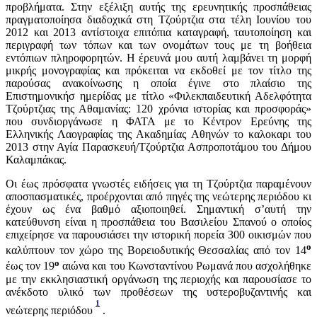
προβλήματα. Στην εξέλιξη αυτής της ερευνητικής προσπάθειας
πραγματοποίησα διαδοχικά στη Τζούρτζια στα τέλη Ιουνίου του
2012 και 2013 αντίστοιχα επιτόπια καταγραφή, ταυτοποίηση και
περιγραφή των τόπων και των ονομάτων τους με τη βοήθεια
εντόπιων πληροφορητών. Η έρευνά μου αυτή λαμβάνει τη μορφή
μικρής μονογραφίας και πρόκειται να εκδοθεί με τον τίτλο της
παρούσας ανακοίνωσης η οποία έγινε στο πλαίσιο της
Επιστημονικήσ ημερίδας με τίτλο «Φιλεκπαιδευτική Αδελφότητα
Τζούρτζιας της Αθαμανίας: 120 χρόνια ιστορίας και προσφοράς»
που συνδιοργάνωσε η ΦΑΤΑ με το Κέντρον Ερεύνης της
Ελληνικής Λαογραφίας της Ακαδημίας Αθηνών το καλοκαρι του
2013 στην Αγία Παρασκευή/Τζούρτζια Ασπροποτάμου του Δήμου
Καλαμπάκας.
Οι έως πρόσφατα γνωστές ειδήσεις για τη Τζούρτζια παραμένουν
αποσπασματικές, προέρχονται από πηγές της νεώτερης περιόδου κι
έχουν ως ένα βαθμό αξιοποιηθεί. Σημαντική σ’αυτή την
κατεύθυνση είναι η προσπάθεια του Βασιλείου Σπανού ο οποίος
επιχείρησε να παρουσιάσει την ιστορική πορεία 300 οικισμών που
ο
καλύπτουν τον χώρο της Βορειοδυτικής Θεσσαλίας από τον 14
ο
έως τον 19
αιώνα και του Κωνσταντίνου Ρωμανά που ασχολήθηκε
με την εκκλησιαστική οργάνωση της περιοχής και παρουσίασε το
ανέκδοτο υλικό των προθέσεων της υστεροβυζαντινής και
1
νεώτερης περιόδου
.