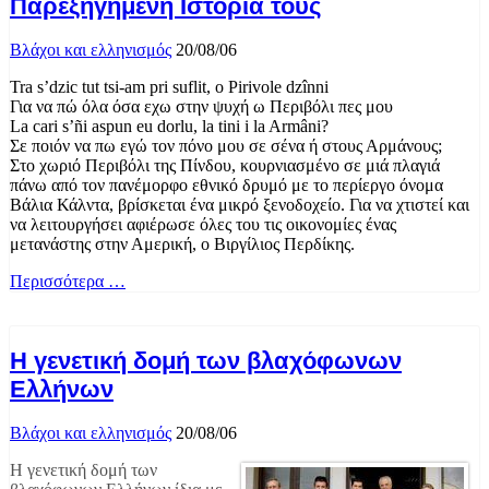
Παρεξηγημένη Ιστορία τους
Βλάχοι και ελληνισμός
20/08/06
Tra s’dzic tut tsi-am pri suflit, o Pirivole dzînni
Για να πώ όλα όσα εχω στην ψυχή ω Περιβόλι πες μου
La cari s’ñi aspun eu dorlu, la tini i la Armâni?
Σε ποιόν να πω εγώ τον πόνο μου σε σένα ή στους Αρμάνους;
Στο χωριό Περιβόλι της Πίνδου, κουρνιασμένο σε μιά πλαγιά
πάνω από τον πανέμορφο εθνικό δρυμό με το περίεργο όνομα
Βάλια Κάλντα, βρίσκεται ένα μικρό ξενοδοχείο. Για να χτιστεί και
να λειτουργήσει αφιέρωσε όλες του τις οικονομίες ένας
μετανάστης στην Αμερική, ο Βιργίλιος Περδίκης.
Περισσότερα …
Η γενετική δομή των βλαχόφωνων
Ελλήνων
Βλάχοι και ελληνισμός
20/08/06
Η γενετική δομή των