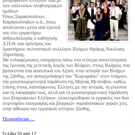
βλαχόφωνων Ελλήνων ίδια με
των υπόλοιπων πληθυσμιακών
ομάδων
Όπως Σαρακατσάνων,
Καραγκούνηδων κ.ά., όπως
αποδεικνύει μέσα από έρευνά
του στο εργαστήριο
ανθρωπολογίας ο καθηγητής
Δ.Π.Θ. και πρόεδρος του
δραστήριου πολιτιστικού συλλόγου Βλάχων Θράκης Νικόλαος
Ξηροτύρης.
Με ενδιαφέρουσες εισηγήσεις πάνω στα νεότερα αποτελέσματα
της έρευνας της γενετικής δομής των Βλάχων, στους Βλάχους που
βρίσκονται στα ανατολικά του Αξιού, στην ιστορία των Βλάχων
της Ξάνθης, τον αυτοσχεδιασμό του "Κορυφαίου" στον τσάμικο,
την μουσικοχορευτική παράδοση της Μηλιάς Μετσόβου, καθώς
επίσης στους λατινόφωνους Έλληνες με την ιστορία, τη γλώσσα
και τη λαογραφία τους, αλλά και τη μουσικοχορευτική παράδοση
των βλαχοφώνων Ελλήνων, ολοκληρώθηκαν οι εργασίες του 6ου
σεμιναρίου λαογραφίας και βλαχικών παραδοσιακών χορών χτες
στην αίθουσα του εργατικού κέντρου Ξάνθης.
Περισσότερα …
Σελίδα 10 από 12