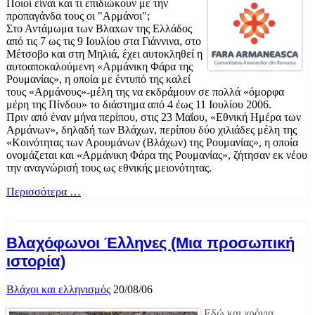
Ποιοί είναι και τι επιδιώκουν με την
προπαγάνδα τους οι "Αρμάνοι";
Στο Αντάμωμα των Bλαxων της Ελλάδος
από τις 7 ως τις 9 Ιουλίου στα Γιάννινα, στο
Μέτσοβο και στη Μη­λιά, έχει αυτοκληθεί η
αυτοαπο­καλούμενη «Αρμάνικη Φάρα της
Ρουμανίας», η οποία με έντυπό της καλεί
τους «Αρμάνους»-μέλη της να εκδράμουν σε πολλά «όμορφα
μέρη της Πίνδου» το διάστημα από 4 έως 11 Ιουλίου 2006.
Πριν από έναν μήνα περίπου, στις 23 Μαΐου, «Εθνική Ημέρα των
Αρμάνων», δηλαδή των Βλάχων, περίπου δύο χιλιάδες μέλη της
«Κοινότητας των Αρουμάνων (Βλά­χων) της Ρουμανίας», η οποία
ονο­μάζεται και «Αρμάνικη Φάρα της Ρουμανίας», ζήτησαν εκ νέου
την αναγνώρισή τους ως εθνικής μει­ονότητας.
Περισσότερα …
Βλαχόφωνοι Έλληνες (Μια προσωπική
ιστορία)
Βλάχοι και ελληνισμός
20/08/06
Εδώ και χρόνια