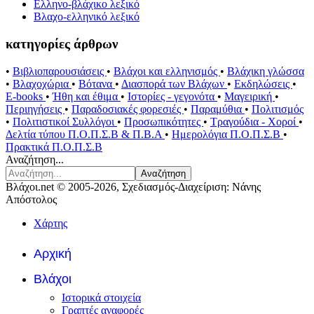
Ελληνο-βλάχικο λεξικό
Βλαχο-ελληνικό λεξικό
κατηγορίες άρθρων
•
Βιβλιοπαρουσιάσεις
•
Βλάχοι και ελληνισμός
•
Βλάχικη γλώσσα
•
Βλαχοχώρια
•
Βότανα
•
Διασπορά των Βλάχων
•
Εκδηλώσεις
•
E-books
•
Ήθη και έθιμα
•
Ιστορίες - γεγονότα
•
Μαγειρική
•
Περιηγήσεις
•
Παραδοσιακές φορεσιές
•
Παραμύθια
•
Πολιτισμός
•
Πολιτιστικοί Συλλόγοι
•
Προσωπικότητες
•
Τραγούδια - Χοροί
•
Δελτία τύπου Π.Ο.Π.Σ.Β & Π.Β.Α
•
Ημερολόγια Π.Ο.Π.Σ.Β
•
Πρακτικά Π.Ο.Π.Σ.Β
Αναζήτηση...
Αναζήτηση
Βλάχοι.net © 2005-2026, Σχεδιασμός-Διαχείριση: Νάνης
Απόστολος
Χάρτης
Αρχική
Βλάχοι
Ιστορικά στοιχεία
Γραπτές αναφορές