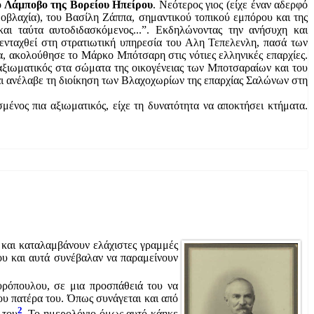
ο Λάμποβο της Βορείου Ηπείρου
. Νεότερος γιος (είχε έναν αδερφό
οβλαχία), του Βασίλη Ζάππα, σημαντικού τοπικού εμπόρου και της
 και ταύτα αυτοδιδασκόμενος...”. Εκδηλώνοντας την ανήσυχη και
 ενταχθεί στη στρατιωτική υπηρεσία του Αλη Τεπελενλη, πασά των
, ακολούθησε το Μάρκο Μπότσαρη στις νότιες ελληνικές επαρχίες.
αξιωματικός στα σώματα της οικογένειας των Μποτσαραίων και του
αι ανέλαβε τη διοίκηση των Βλαχοχωρίων της επαρχίας Σαλώνων στη
ένος πια αξιωματικός, είχε τη δυνατότητα να αποκτήσει κτήματα.
 και καταλαμβάνουν ελάχιστες γραμμές
του και αυτά συνέβαλαν να παραμείνουν
υρόπουλου, σε μια προσπάθειά του να
του πατέρα του. Όπως συνάγεται και από
2
 του
. Το ημερολόγιο όμως αυτό κάηκε