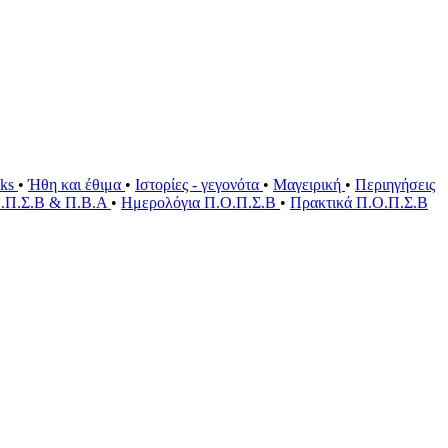
oks
•
Ήθη και έθιμα
•
Ιστορίες - γεγονότα
•
Μαγειρική
•
Περιηγήσεις
Ο.Π.Σ.Β & Π.Β.Α
•
Ημερολόγια Π.Ο.Π.Σ.Β
•
Πρακτικά Π.Ο.Π.Σ.Β