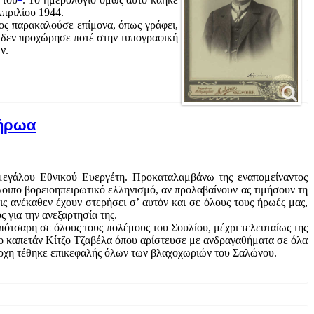
Απριλίου 1944.
ος παρακαλούσε επίμονα, όπως γράφει,
ι δεν προχώρησε ποτέ στην τυπογραφική
ν.
 ήρωα
 μεγάλου Εθνικού Ευεργέτη. Προκαταλαμβάνω της εναπομείναντος
λοιπο βορειοηπειρωτικό ελληνισμό, αν προλαβαίνουν ας τιμήσουν τη
ς ανέκαθεν έχουν στερήσει σ’ αυτόν και σε όλους τους ήρωές μας,
 για την ανεξαρτησία της.
τσαρη σε όλους τους πολέμους του Σουλίου, μέχρι τελευταίως της
το καπετάν Κίτζο Τζαβέλα όπου αρίστευσε με ανδραγαθήματα σε όλα
ιάρχη τέθηκε επικεφαλής όλων των βλαχοχωριών του Σαλώνου.