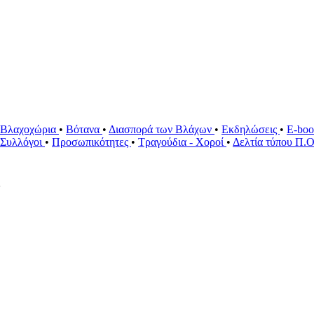
Βλαχοχώρια
•
Βότανα
•
Διασπορά των Βλάχων
•
Εκδηλώσεις
•
E-bo
ί Συλλόγοι
•
Προσωπικότητες
•
Τραγούδια - Χοροί
•
Δελτία τύπου Π.