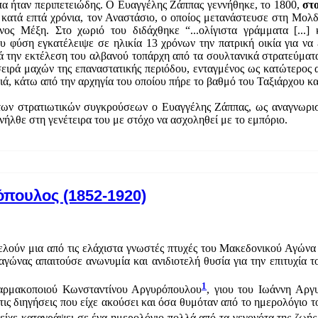
α ήταν περιπετειώδης. Ο Ευαγγέλης Ζάππας γεννήθηκε, το 1800,
στ
 κατά επτά χρόνια, τον Αναστάσιο, ο οποίος μετανάστευσε στη Μολδ
νος Μέξη. Στο χωριό του διδάχθηκε “...ολίγιστα γράμματα [...]
ου φύση εγκατέλειψε σε ηλικία 13 χρόνων την πατρική οικία για να
ά την εκτέλεση του αλβανού τοπάρχη από τα σουλτανικά στρατεύματα
σειρά μαχών της επαναστατικής περιόδου, ενταγμένος ως κατώτερος 
, κάτω από την αρχηγία του οποίου πήρε το βαθμό του Ταξιάρχου κ
των στρατιωτικών συγκρούσεων ο Ευαγγέλης Ζάππας, ως αναγνωρισμ
ήλθε στη γενέτειρα του με στόχο να ασχοληθεί με το εμπόριο.
πουλος (1852-1920)
ελούν μια από τις ελάχιστα γνωστές πτυχές του Μακεδονικού Αγώνα
 αγώνας απαιτούσε ανωνυμία και ανιδιοτελή θυσία για την επιτυχία 
1
φαρμακοποιού Κωνσταντίνου Αργυρόπουλου
, γιου του Ιωάννη Αργ
τις διηγήσεις που είχε ακούσει και όσα θυμόταν από το ημερολόγιο 
είχε καταγράψει σε ένα ημερολόγιο πολλά από τα γεγονότα της ζωής