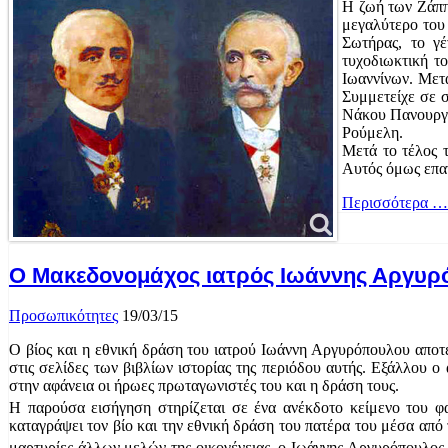
Η ζωή των Ζάππ
μεγαλύτερο του
Σωτήρας, το γέ
τυχοδιωκτική τ
Ιωαννίνων. Μετ
Συμμετείχε σε 
Νάκου Πανουργιά
Ρούμελη.
Μετά το τέλος 
Αυτός όμως επαν
Περισσότερα …
Ο Μακεδονομάχος ιατρός Ιωάννης Αργυρό
Προσωπικότητες
19/03/15
Ο βίος και η εθνική δράση του ιατρού Ιωάννη Αργυρόπουλου αποτ
στις σελίδες των βιβλίων ιστορίας της περιόδου αυτής. Εξάλλου ο
στην αφάνεια οι ήρωες πρωταγωνιστές του και η δράση τους.
Η παρούσα εισήγηση στηρίζεται σε ένα ανέκδοτο κείμενο του 
καταγράψει τον βίο και την εθνική δράση του πατέρα του μέσα από 
μαρτυρίες άλλων μελών της οικογένειας, ο Ιωάννης Αργυρόπουλος 