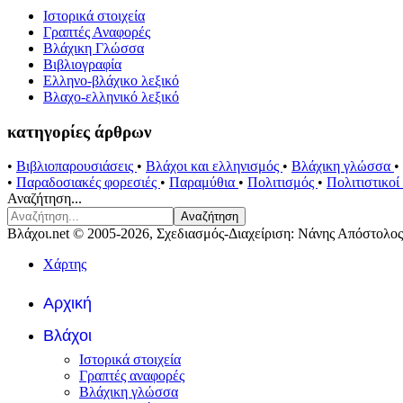
Ιστορικά στοιχεία
Γραπτές Αναφορές
Βλάχικη Γλώσσα
Βιβλιογραφία
Ελληνο-βλάχικο λεξικό
Βλαχο-ελληνικό λεξικό
κατηγορίες άρθρων
•
Βιβλιοπαρουσιάσεις
•
Βλάχοι και ελληνισμός
•
Βλάχικη γλώσσα
•
•
Παραδοσιακές φορεσιές
•
Παραμύθια
•
Πολιτισμός
•
Πολιτιστικο
Αναζήτηση...
Αναζήτηση
Βλάχοι.net © 2005-2026, Σχεδιασμός-Διαχείριση: Νάνης Απόστολος
Χάρτης
Αρχική
Βλάχοι
Ιστορικά στοιχεία
Γραπτές αναφορές
Βλάχικη γλώσσα