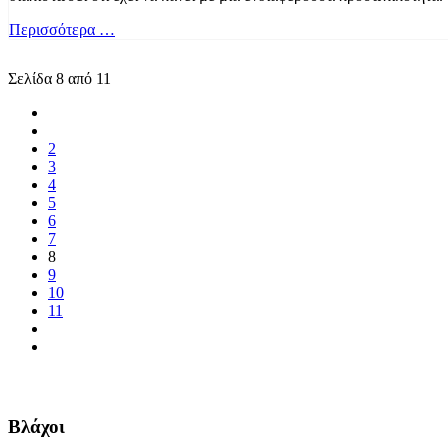
Περισσότερα …
Σελίδα 8 από 11
2
3
4
5
6
7
8
9
10
11
Βλάχοι