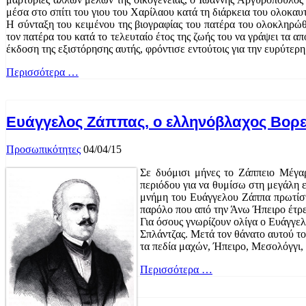
μέσα στο σπίτι του γιου του Χαρίλαου κατά τη διάρκεια του ολοκαυ
Η σύνταξη του κειμένου της βιογραφίας του πατέρα του ολοκληρώ
τον πατέρα του κατά το τελευταίο έτος της ζωής του να γράψει τα 
έκδοση της εξιστόρησης αυτής, φρόντισε εντούτοις για την ευρύτε
Περισσότερα …
Ευάγγελος Ζάππας, ο ελληνόβλαχος Βορε
Προσωπικότητες
04/04/15
Σε δυόμισι μήνες το Ζάππειο Μέγα
περιόδου για να θυμίσω στη μεγάλη ε
μνήμη του Ευάγγελου Ζάππα πρωτίστω
παρόλο που από την Άνω Ήπειρο έτρεξ
Για όσους γνωρίζουν ολίγα ο Ευάγγε
Σπλάντζας. Μετά τον θάνατο αυτού τ
τα πεδία μαχών, Ήπειρο, Μεσολόγγι,
Περισσότερα …