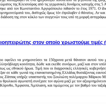
τώματος της Κλεισούρας από τις γερμανικές δυνάμεις κατοχής στις 5 
θηκε από τον Κωνσταντίνο Αργυρόπουλο πιθανόν το έτος 1971. Ο ίδι
απομνημονεύματά του,
δυστυχῶς ὅμως τὸν ἐπρόλαβεν ὁ θάνατος
. Αν κα
ρη διάδοση της στον κύκλο των συγγενών τους υπό τη μορφή αντιγράφω
ιοηπειρώτης στον οποίο χρωστούμε τιμές
ρο οφείλει να μνημονεύσει τα 150χρονα μετά θάνατον αυτού του
λληνόβλαχη κοινότητα, δώθε και εκείθε συνόρων, μαζί και στον υπό
ς ως εθνικού ήρωα. Τιμή που οι διαχρονικές ελληνικές κυβερνήσει
αν σε κάθε γωνιά της επαναστατημένης Ελλάδας θυσιάζοντας εαυτούς
λος Ζάππας υπήρξε υπασπιστής του Σουλιώτη πολέμαρχου Μάρκου Μπό
ου θρυλικού αγωνιστή συνέχισε τον αγώνα μαζί με τον αξιομνημόνευ
 Κόρινθο, Άμφισσα, Άμπλιανη, και τιμώμενος με τον βαθμό του ταξ