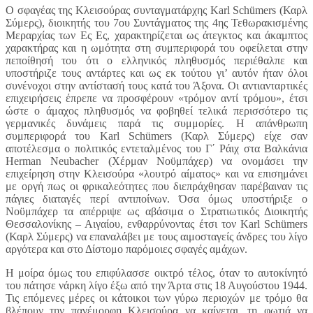
Ο σφαγέας της Κλεισούρας συνταγματάρχης Karl Schümers (Καρλ
Σύμερς), διοικητής του 7ου Συντάγματος της 4ης Τεθωρακισμένης
Μεραρχίας των Ες Ες, χαρακτηρίζεται ως άτεγκτος και άκαμπτος
χαρακτήρας και η ωμότητα στη συμπεριφορά του οφείλεται στην
πεποίθησή του ότι ο ελληνικός πληθυσμός περιέθαλπε και
υποστήριζε τους αντάρτες και ως εκ τούτου γι’ αυτόν ήταν όλοι
συνένοχοι στην αντίστασή τους κατά του Άξονα. Οι αντιανταρτικές
επιχειρήσεις έπρεπε να προσφέρουν «τρόμον αντί τρόμου», έτσι
ώστε ο άμαχος πληθυσμός να φοβηθεί τελικά περισσότερο τις
γερμανικές δυνάμεις παρά τις συμμορίες. Η απάνθρωπη
συμπεριφορά του Karl Schümers (Καρλ Σύμερς) είχε σαν
αποτέλεσμα ο πολιτικός εντεταλμένος του Γ΄ Ράιχ στα Βαλκάνια
Herman Neubacher (Χέρμαν Νοϋμπάχερ) να ονομάσει την
επιχείρηση στην Κλεισούρα «λουτρό αίματος» και να επισημάνει
με οργή πως οι φρικαλεότητες που διεπράχθησαν παρέβαιναν τις
πάγιες διαταγές περί αντιποίνων. Όσα όμως υποστήριξε ο
Νοϋμπάχερ τα απέρριψε ως αβάσιμα ο Στρατιωτικός Διοικητής
Θεσσαλονίκης – Αιγαίου, ενθαρρύνοντας έτσι τον Karl Schümers
(Καρλ Σύμερς) να επαναλάβει με τους αιμοσταγείς άνδρες του λίγο
αργότερα και στο Δίστομο παρόμοιες σφαγές αμάχων.
Η μοίρα όμως του επιφύλασσε οικτρό τέλος, όταν το αυτοκίνητό
του πάτησε νάρκη λίγο έξω από την Άρτα στις 18 Αυγούστου 1944.
Τις επόμενες μέρες οι κάτοικοι των γύρω περιοχών με τρόμο θα
βλέπουν την πανέμορφη Κλεισούρα να καίγεται, τη φωτιά να