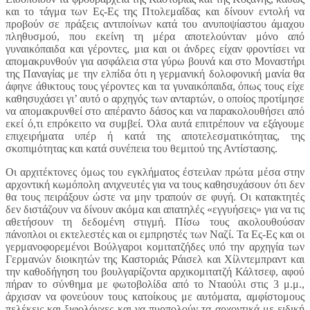
και το τάγμα των Ες-Ες της Πτολεμαΐδας και δίνουν εντολή να
προβούν σε πράξεις αντιποίνων κατά του ανυποψίαστου άμαχου
πληθυσμού, που εκείνη τη μέρα αποτελούνταν μόνο από
γυναικόπαιδα και γέροντες, μια και οι άνδρες είχαν φροντίσει να
απομακρυνθούν για ασφάλεια στα γύρω βουνά και στο Μοναστήρι
της Παναγίας με την ελπίδα ότι η γερμανική δολοφονική μανία θα
άφηνε άθικτους τους γέροντες και τα γυναικόπαιδα, όπως τους είχε
καθησυχάσει γι’ αυτό ο αρχηγός των ανταρτών, ο οποίος προτίμησε
να απομακρυνθεί στο απέραντο δάσος και να παρακολουθήσει από
εκεί ό,τι επρόκειτο να συμβεί. Όλα αυτά επιτρέπουν να εξάγουμε
επιχειρήματα υπέρ ή κατά της αποτελεσματικότητας, της
σκοπιμότητας και κατά συνέπεια του θεμιτού της Αντίστασης.
Οι αρχιτέκτονες όμως του εγκλήματος έστειλαν πρώτα μέσα στην
αρχοντική κωμόπολη ανιχνευτές για να τους καθησυχάσουν ότι δεν
θα τους πειράξουν ώστε να μην τραπούν σε φυγή. Οι κατακτητές
δεν διστάζουν να δίνουν ακόμα και απατηλές «εγγυήσεις» για να τις
αθετήσουν τη δεδομένη στιγμή. Πίσω τους ακολουθούσαν
πάνοπλοι οι εκτελεστές και οι εμπρηστές των Ναζί. Τα Ες-Ες και οι
γερμανοφορεμένοι Βούλγαροι κομιτατζήδες υπό την αρχηγία των
Γερμανών διοικητών της Καστοριάς Ράισελ και Χίλντεμπραντ και
την καθοδήγηση του βουλγαρίζοντα αρχικομιτατζή Κάλτσεφ, αφού
πήραν το σύνθημα με φωτοβολίδα από το Νταούλι στις 3 μ.μ.,
άρχισαν να φονεύουν τους κατοίκους με αυτόματα, αμφίστομους
πελέκεις και ξιφολόγχες και να πυρπολούν τα αρχοντικά με ειδική