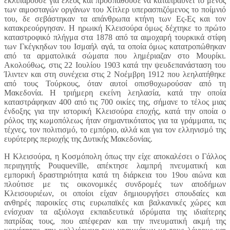
εκλιπαρούσε για έλεος και προσπαθούσε να καταπραΰνει το μένος
των αιμοσταγών οργάνων του Χίτλερ υπερασπιζόμενος το ποίμνιό
του, δε σεβάστηκαν τα απάνθρωπα κτήνη των Ες-Ες και τον
κατακρεούργησαν. Η ηρωική Κλεισούρα όμως δέχτηκε το πρώτο
καταστροφικό πλήγμα στα 1878 από τα αιμοχαρή τουρκικά στίφη
των Γκέγκηδων του Ισμαήλ αγά, τα οποία όμως κατατροπώθηκαν
από τα αρματολικά σώματα που λημέριαζαν στο Μουρίκι.
Ακολούθως, στις 22 Ιουλίου 1903 κατά την ψευδεπανάσταση του
Ίλιντεν και στη συνέχεια στις 2 Νοέμβρη 1912 που λεηλατήθηκε
από τους Τούρκους, όταν αυτοί οπισθοχωρούσαν από τη
Μακεδονία. Η τριήμερη εκείνη λεηλασία, κατά την οποία
καταστράφηκαν 400 από τις 700 οικίες της, σήμανε το τέλος μιας
ένδοξης για την ιστορική Κλεισούρα εποχής, κατά την οποία ο
ρόλος της κωμοπόλεως ήταν σημαντικότατος για τα γράμματα, τις
τέχνες, τον πολιτισμό, το εμπόριο, αλλά και για τον ελληνισμό της
ευρύτερης περιοχής της Δυτικής Μακεδονίας.
Η Κλεισούρα, η Κοσμόπολη όπως την είχε αποκαλέσει ο Γάλλος
περιηγητής Pouqueville, απέκτησε λαμπρή πνευματική και
εμπορική δραστηριότητα κατά τη διάρκεια του 19ου αιώνα και
πλούτισε με τις οικονομικές συνδρομές των αποδήμων
Κλεισουριέων, οι οποίοι είχαν δημιουργήσει σπουδαίες και
ανθηρές παροικίες στις ευρωπαϊκές και βαλκανικές χώρες και
ενίσχυαν τα αξιόλογα εκπαιδευτικά ιδρύματα της ιδιαίτερης
πατρίδας τους, που απέφεραν και την πνευματική ακμή της