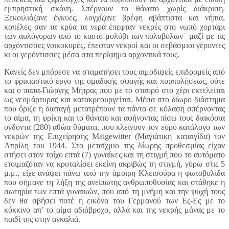
εμπρηστική σκόνη. Σπέρνουν το θάνατο χωρίς διάκριση.
Ξεκοιλιάζανε έγκυες, λογχίζανε βρέφη αβάπτιστα και νήπια,
κοπέλες σαν τα κρύα τα νερά έπεφταν νεκρές στο νωπό χορτάρι
των αυλόγυρων από το καυτό μολύβι των πολυβόλων˙ μαζί με τις
αρχόντισσες νοικοκυρές, έπεφταν νεκροί και οι σεβάσμιοι γέροντες
κι οι γερόντισσες μέσα στα περίφημα αρχοντικά τους.
Κανείς δεν μπόρεσε να σταματήσει τους αιμοδιψείς επιδρομείς από
το φρικιαστικό έργο της ομαδικής σφαγής και πυρπολήσεως, ούτε
και ο παπα-Γιώργης Μήτρας που με το σταυρό στο χέρι εκτελείται
ως νεομάρτυρας και κατακρεουργείται. Μέσα στο δίωρο διάστημα
που όριζε η διαταγή μετατρέπουν τα πάντα σε κόλαση σπέρνοντας
το αίμα, τη φρίκη και το θάνατο και αφήνοντας πίσω τους διακόσια
ογδόντα (280) αθώα θύματα, που κλείνουν τον ευρύ κατάλογο των
νεκρών της Επιχείρησης Maigewitter (Μαγιάτικη καταιγίδα) τον
Απρίλη του 1944. Στο μεταίχμιο της δίωρης προθεσμίας είχαν
στήσει στον τοίχο επτά (7) γυναίκες και τη στιγμή που το αυτόματο
ετοιμαζόταν να κροταλίσει εκείνη ακριβώς τη στιγμή, γύρω στις 5
μ.μ., είχε ανάψει πάνω από την άμοιρη Κλεισούρα η φωτοβολίδα
που σήμανε τη λήξη της ανείπωτης ανθρωποθυσίας και στάθηκε η
σωτηρία των επτά γυναικών, που από τη μνήμη και την ψυχή τους
δεν θα σβήσει ποτέ η εικόνα του Γερμανού των Ες-Ες με το
κόκκινο απ’ το αίμα αδιάβροχο, αλλά και της νεκρής μάνας με το
παιδί της στην αγκαλιά.