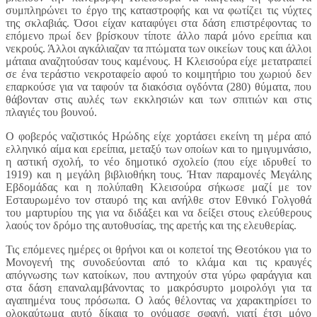
συμπληρώνει το έργο της καταστροφής και να φωτίζει τις νύχτες
της σκλαβιάς. Όσοι είχαν καταφύγει στα δάση επιστρέφοντας το
επόμενο πρωί δεν βρίσκουν τίποτε άλλο παρά μόνο ερείπια και
νεκρούς. Άλλοι αγκάλιαζαν τα πτώματα των οικείων τους και άλλοι
μάταια αναζητούσαν τους καμένους. Η Κλεισούρα είχε μετατραπεί
σε ένα τεράστιο νεκροταφείο αφού το κοιμητήριο του χωριού δεν
επαρκούσε για να ταφούν τα διακόσια ογδόντα (280) θύματα, που
θάβονταν στις αυλές των εκκλησιών και των σπιτιών και στις
πλαγιές του βουνού.
Ο φοβερός ναζιστικός Ηρώδης είχε χορτάσει εκείνη τη μέρα από
ελληνικό αίμα και ερείπια, μεταξύ των οποίων και το ημιγυμνάσιο,
η αστική σχολή, το νέο δημοτικό σχολείο (που είχε ιδρυθεί το
1919) και η μεγάλη βιβλιοθήκη τους. Ήταν παραμονές Μεγάλης
Εβδομάδας και η πολύπαθη Κλεισούρα σήκωσε μαζί με τον
Εσταυρωμένο τον σταυρό της και ανήλθε στον Εθνικό Γολγοθά
του μαρτυρίου της για να διδάξει και να δείξει στους ελεύθερους
λαούς τον δρόμο της αυτοθυσίας, της αρετής και της ελευθερίας.
Τις επόμενες ημέρες οι θρήνοι και οι κοπετοί της Θεοτόκου για το
Μονογενή της συνοδεύονται από το κλάμα και τις κραυγές
απόγνωσης των κατοίκων, που αντηχούν στα γύρω φαράγγια και
στα δάση επαναλαμβάνοντας το μακρόσυρτο μοιρολόγι για τα
αγαπημένα τους πρόσωπα. Ο λαός θέλοντας να χαρακτηρίσει το
ολοκαύτωμα αυτό δίκαια το ονόμασε σφαγή, γιατί έτσι μόνο