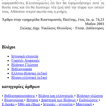
σφαγιασθέντες Κλεισουριώτες ότι δεν θα λησμονήσουμε ποτέ τη
θυσία τους και ότι θα δώσουμε νέα ζωή από την τέφρα των οστών
τους. Αθάνατοι νεκροί αιωνία σας η μνήμη.
Άρθρο στην εφημερίδα Καστοριανός Πολίτης, έτος 2ο, φ. 74,23
Μαΐου 2003
Σιώκης Δημ. Νικόλαος Θεολόγος - Υποψ. Διδάκτορας
Βλάχοι
Ιστορικά στοιχεία
Γραπτές Αναφορές
Βλάχικη Γλώσσα
Βιβλιογραφία
Ελληνο-βλάχικο λεξικό
Βλαχο-ελληνικό λεξικό
κατηγορίες άρθρων
•
Βιβλιοπαρουσιάσεις
•
Βλάχοι και ελληνισμός
•
Βλάχικη γλώσσα
•
Βλαχοχώρια
•
Βότανα
•
Διασπορά των Βλάχων
•
Εκδηλώσεις
•
E-books
•
Ήθη και έθιμα
•
Ιστορίες - γεγονότα
•
Μαγειρική
•