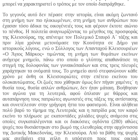
μπορεί να χαρακτηριστεί ο τρόπος με τον οποίο διαπράχθηκε.
Το γεγονός αυτό δεν πέρασε στην ιστορία, είναι ακόμη ζωντανό
στη μνήμη των πιο ηλικιωμένων, στη μνήμη των ανθρώπων που
έχασαν τόσο άδικα τις οικογένειές τους και φέρουν έκτοτε αιώνιο
το πένθος. Η πολιτεία αναγνωρίζοντας το μέγεθος της προσφοράς
της Κλεισούρας, της απένειμε τον Πολεμικό Σταυρό Α΄ τάξης και
πριν λίγα χρόνια μετονόμασε την Κοινότητα σε Δήμο για
ιστορικούς λόγους, ενώ ο Σύλλογος των Απανταχού Κλεισουριέων
«Ο Άγιος Μάρκος» τιμώντας τη μνήμη των θυμάτων εκείνων
ανήγειρε μνημείο, πάνω στο οποίο ο γλύπτης απαθανάτισε τη
στιγμή της δολοφονίας των γυναικόπαιδων και στις τρεις πλευρές
χαράχτηκαν τα ονόματά τους. Το μνημείο αυτό στεφανώνουν κάθε
χρόνο με άνθη οι Κλεισουριώτες στην επέτειο εκείνου του
ολοκαυτώματος. Οι ζωές που χάθηκαν όμως δεν πήγαν χαμένες˙ η
θυσία τους, θυσία απλών ανθρώπων, δεν ήταν μάταιη. Βοήθησαν
τον αγώνα για τη λευτεριά, αφού όπλισαν με θάρρος και
αυταπάρνηση τους πατριώτες αγωνιστές στις τάξεις της αντίστασης
και συνετέλεσαν στην γρήγορη ήττα του φασισμού. Είναι αλήθεια
πολύ βαρύ το τίμημα της Λευτεριάς και η πατρίδα μας τον καιρό
εκείνο το πλήρωσε με εκατοντάδες χιλιάδες ψυχές ανάμεσα στις
οποίες συγκαταλέγονται και οι διακόσιες ογδόντα (280) αθώες
ψυχές που θυσιάστηκαν στο βωμό της ελευθερίας στην αρχόντισσα
της Δυτικής Μακεδονίας, την Κλεισούρα. Από τα βάθη της ψυχής
μας ανεβαίνει στα χείλη η υπόσχεση προς τους οικτρά