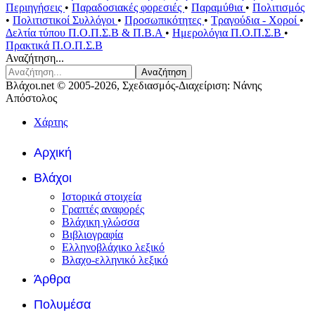
Περιηγήσεις
•
Παραδοσιακές φορεσιές
•
Παραμύθια
•
Πολιτισμός
•
Πολιτιστικοί Συλλόγοι
•
Προσωπικότητες
•
Τραγούδια - Χοροί
•
Δελτία τύπου Π.Ο.Π.Σ.Β & Π.Β.Α
•
Ημερολόγια Π.Ο.Π.Σ.Β
•
Πρακτικά Π.Ο.Π.Σ.Β
Αναζήτηση...
Αναζήτηση
Βλάχοι.net © 2005-2026, Σχεδιασμός-Διαχείριση: Νάνης
Απόστολος
Χάρτης
Αρχική
Βλάχοι
Ιστορικά στοιχεία
Γραπτές αναφορές
Βλάχικη γλώσσα
Βιβλιογραφία
Ελληνοβλάχικο λεξικό
Βλαχο-ελληνικό λεξικό
Άρθρα
Πολυμέσα