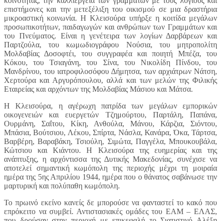
κοινότητας, την καλλιέργεια των γραμμάτων με τους λόγιους και
επιστήμονες και την μετεξέλιξη του οικισμού σε μια δραστήρια
μικροαστική κοινωνία. Η Κλεισούρα υπήρξε η κοιτίδα μεγάλων
προσωπικοτήτων, παιδαγωγών και ανθρώπων των Γραμμάτων και
του Πνεύματος. Είναι η γενέτειρα των λογίων Δαρβάρεων και
Παρτζούλα, του κωμωδιογράφου Νούσια, του μητροπολίτη
Μολδαβίας Δοσοφτέι, του συγγραφέα και ποιητή Μπέζα, του
Κόκου, του Τσιαγάνη, του Σίνα, του Νικολίδη Πίνδου, του
Μανδρίνου, του ιατροφιλοσόφου Δήμητσα, των αρχιάτρων Νάτση,
Χερτούρα και Αργυρόπουλου, αλλά και των μελών της Φιλικής
Εταιρείας και αρχόντων της Μολδαβίας Μάσιου και Μάτσα.
Η Κλεισούρα, η αγέρωχη πατρίδα των μεγάλων εμπορικών
οικογενειών και ευεργετών Τζημούρτου, Παρτάλη, Παπάνα,
Ουρμάνη, Σαΐτου, Κίκη, Ανθούλα, Μάνου, Κάρζια, Σιόντου,
Μπάσια, Βούτσιου, Λέκου, Σπίρτα, Νάσλα, Κανάρα, Όκα, Τάρτσα,
Βαρβέρη, Βαραβάκη, Τσιούλη, Σιμώτα, Παγγέλα, Μπουκουβάλα,
Κώτσιου και Κιάντου. Η Κλεισούρα της ευημερίας και της
ανάπτυξης, η αρχόντισσα της Δυτικής Μακεδονίας, συνέχισε να
αποτελεί σημαντική κωμόπολη της περιοχής μέχρι τη μοιραία
ημέρα της 5ης Απριλίου 1944, ημέρα που ο θάνατος σαβάνωσε την
μαρτυρική και πολύπαθη κωμόπολη.
Το πρωινό εκείνο κανείς δε μπορούσε να φανταστεί το κακό που
επρόκειτο να συμβεί. Αντιστασιακές ομάδες του ΕΑΜ – ΕΛΑΣ,
που δρούσαν στην περιοχή με επικεφαλή το Σιατιστινό Αλέξη