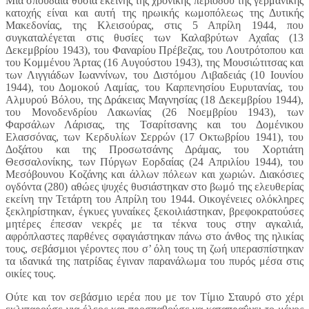
Μια σπουδαία θυσία εκείνης της χρονικής περιόδου της γερμανικής
κατοχής είναι και αυτή της ηρωικής κωμοπόλεως της Δυτικής
Μακεδονίας, της Κλεισούρας, στις 5 Απρίλη 1944, που
συγκαταλέγεται στις θυσίες των Καλαβρύτων Αχαΐας (13
Δεκεμβρίου 1943), του Φαναρίου Πρέβεζας, του Λουτρότοπου και
του Κομμένου Άρτας (16 Αυγούστου 1943), της Μουσιώτιτσας και
των Λιγγιάδων Ιωαννίνων, του Διστόμου Λιβαδειάς (10 Ιουνίου
1944), του Δομοκού Λαμίας, του Καρπενησίου Ευρυτανίας, του
Αλμυρού Βόλου, της Δράκειας Μαγνησίας (18 Δεκεμβρίου 1944),
του Μονοδενδρίου Λακωνίας (26 Νοεμβρίου 1943), των
Φαρσάλων Λάρισας, της Τσαρίτσανης και του Δομένικου
Ελασσόνας, των Κερδυλίων Σερρών (17 Οκτωβρίου 1941), του
Δοξάτου και της Προσωτσάνης Δράμας, του Χορτιάτη
Θεσσαλονίκης, των Πύργων Εορδαίας (24 Απριλίου 1944), του
Μεσόβουνου Κοζάνης και άλλων πόλεων και χωριών. Διακόσιες
ογδόντα (280) αθώες ψυχές θυσιάστηκαν στο βωμό της ελευθερίας
εκείνη την Τετάρτη του Απρίλη του 1944. Οικογένειες ολόκληρες
ξεκληρίστηκαν, έγκυες γυναίκες ξεκοιλιάστηκαν, βρεφοκρατούσες
μητέρες έπεσαν νεκρές με τα τέκνα τους στην αγκαλιά,
αφρόπλαστες παρθένες σφαγιάστηκαν πάνω στο άνθος της ηλικίας
τους, σεβάσμιοι γέροντες που σ’ όλη τους τη ζωή υπερασπίστηκαν
τα ιδανικά της πατρίδας έγιναν παρανάλωμα του πυρός μέσα στις
οικίες τους.
Ούτε και τον σεβάσμιο ιερέα που με τον Τίμιο Σταυρό στο χέρι