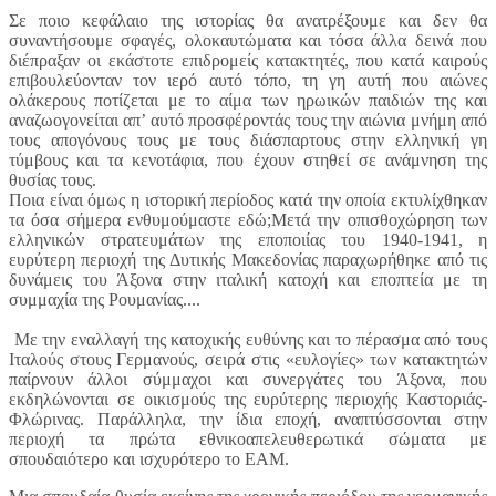
Σε ποιο κεφάλαιο της ιστορίας θα ανατρέξουμε και δεν θα
συναντήσουμε σφαγές, ολοκαυτώματα και τόσα άλλα δεινά που
διέπραξαν οι εκάστοτε επιδρομείς κατακτητές, που κατά καιρούς
επιβουλεύονταν τον ιερό αυτό τόπο, τη γη αυτή που αιώνες
ολάκερους ποτίζεται με το αίμα των ηρωικών παιδιών της και
αναζωογονείται απ’ αυτό προσφέροντάς τους την αιώνια μνήμη από
τους απογόνους τους με τους διάσπαρτους στην ελληνική γη
τύμβους και τα κενοτάφια, που έχουν στηθεί σε ανάμνηση της
θυσίας τους.
Ποια είναι όμως η ιστορική περίοδος κατά την οποία εκτυλίχθηκαν
τα όσα σήμερα ενθυμούμαστε εδώ;Μετά την οπισθοχώρηση των
ελληνικών στρατευμάτων της εποποιίας του 1940-1941, η
ευρύτερη περιοχή της Δυτικής Μακεδονίας παραχωρήθηκε από τις
δυνάμεις του Άξονα στην ιταλική κατοχή και εποπτεία με τη
συμμαχία της Ρουμανίας....
Με την εναλλαγή της κατοχικής ευθύνης και το πέρασμα από τους
Ιταλούς στους Γερμανούς, σειρά στις «ευλογίες» των κατακτητών
παίρνουν άλλοι σύμμαχοι και συνεργάτες του Άξονα, που
εκδηλώνονται σε οικισμούς της ευρύτερης περιοχής Καστοριάς-
Φλώρινας. Παράλληλα, την ίδια εποχή, αναπτύσσονται στην
περιοχή τα πρώτα εθνικοαπελευθερωτικά σώματα με
σπουδαιότερο και ισχυρότερο το ΕΑΜ.