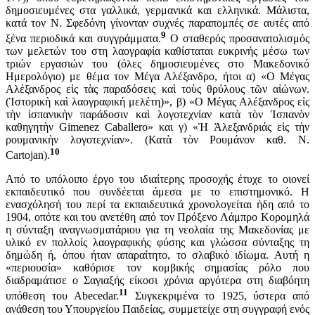
δημοσιευμένες στα γαλλικά, γερμανικά και ελληνικά. Μάλιστα,
κατά τον Ν. Σφεδόνη γίνονταν συχνές παραπομπές σε αυτές από
9
ξένα περιοδικά και συγγράμματα.
Ο σταθερός προσανατολισμός
των μελετών του στη λαογραφία καθίσταται ευκρινής μέσω των
τριών εργασιών του (όλες δημοσιευμένες στο Μακεδονικό
Ημερολόγιο) με θέμα τον Μέγα Αλέξανδρο, ήτοι α) «Ο Μέγας
Αλέξανδρος εἰς τὰς παραδόσεις καὶ τοὺς θρύλους τῶν αἰώνων.
(Ἱστορικὴ καὶ λαογραφική μελέτη)», β) «Ο Μέγας Αλέξανδρος εἰς
τὴν ἱσπανικὴν παράδοσιν καὶ λογοτεχνίαν κατὰ τὸν Ἱσπανὸν
καθηγητὴν Gimenez Caballero» και γ) «Ἡ Ἀλεξανδριάς εἰς τὴν
ρουμανικὴν λογοτεχνίαν». (Κατὰ τὸν Ρουμάνον καθ. N.
10
Cartojan).
Από το υπόλοιπο έργο του ιδιαίτερης προσοχής έτυχε το οιονεί
εκπαιδευτικό που συνδέεται άμεσα με το επιστημονικό. Η
ενασχόλησή του περί τα εκπαιδευτικά χρονολογείται ήδη από το
1904, οπότε και του ανετέθη από τον Πρόξενο Λάμπρο Κορομηλά
η σύνταξη αναγνωσματάριου για τη νεολαία της Μακεδονίας με
υλικό εν πολλοίς λαογραφικής φύσης και γλώσσα σύνταξης τη
δημώδη ή, όπου ήταν απαραίτητο, το σλαβικό ιδίωμα. Αυτή η
«περιουσία» καθόρισε τον κομβικής σημασίας ρόλο που
διαδραμάτισε ο Σαγιαξής είκοσι χρόνια αργότερα στη διαβόητη
11
υπόθεση του Abecedar.
Συγκεκριμένα το 1925, ύστερα από
ανάθεση του Υπουργείου Παιδείας, συμμετείχε στη συγγραφή ενός