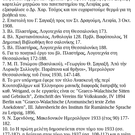
καρτελών μητρώου του πανεπιστημίου της Λειψίας μας
εξασφάλισε ο Δρ. Χαρ. Τσόχος και τον ευχαριστούμε θερμά για τη
βοήθειά του.
2. Επιστολή του Γ. Σαγιαξή προς τον Στ. Δραγούμη, Λειψία, 3 Οκτ.
1908.
3. Βλ. Πλαστήρας, Λογοτεχνία στη Θεσσαλονίκη 173.
4. Βλ. Χριστιανόπουλος, Ανθολογία 128. Πρβλ. Βαφόπουλος, Ἡ
Δημοτική Βιβλιοθήκη θεσ σαλονίκης 17.
5. Βλ. Πλαστήρας, Λογοτεχνία στη Θεσσαλονίκη 188.
6. Για το ποιητικό έργο του βλ. Πλαστήρας, Λογοτεχνία στη
Θεσσαλονίκη 172-188.
7. Μ. Π. Τσιώμου (Βασιλικού), «Γεωργίου Θ. Σαγιαξῆ. Ἀπὸ τὴν
Λυρικὴν Συλλογήν. Παράπονα καὶ θρῆνοι», Ἡμερολόγιον
Θεσσαλονίκης τοῦ ἔτους 1930, 147-148.
8. Το μεν υπόμνημα έφερε τον τίτλο Ανασκευὴ τῆς περί
Κουτσοβλάχων καὶ Ἑλληνορου μανικῆς διαφορᾶς διατριβῆς τοῦ
καθ. Weigand, οι δε εργασίες είναι οι: "Graeco-Walachische Sitten
und Gebräuch", Zeitschrift des Vereins für Volkskunde, IV 1894
Berlin και "Graeco-Walachische (Aromunische) texte Zehn
Anekdoten", III. Jahresbericht des Instituts für Rumänische Sprache
zu Leipzig, 1896.
9. Ν. Σφενδόνης, Μακεδονικόν Ημερολόγιον 1933 (έτος 90) 177-
182.
10. 1ο Η πρώτη μελέτη δημοσιεύεται στον τόμο του 1933 (σσ.
177-182), η δεύτερη στον τόμο του 1937 (σσ. 108-112) και η τρίτη