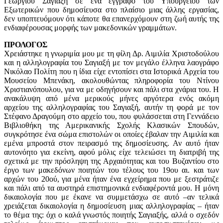
Γεωργίου Σαγιαξή σε ένα έγγραφο του Υπουργείου των
Εξωτερικών που δημοσίευσα στο πλαίσιο μιας άλλης εργασίας,
δεν υποπτευόμουν ότι κάποτε θα επανερχόμουν στη ζωή αυτής της
ενδιαφέρουσας μορφής των μακεδονικών γραμμάτων.
ΠΡΟΛΟΓΟΣ
Χρειάστηκε η γνωριμία μου με τη φίλη Δρ. Αιμιλία Χριστοδούλου
και η αλληλογραφία του Σαγιαξή με τον μεγάλο έλληνα λαογράφο
Νικόλαο Πολίτη που η ίδια είχε εντοπίσει στα Ιστορικά Αρχεία του
Μουσείου Μπενάκη, ακολουθώντας πληροφορία του Ντίνου
Χριστιανόπουλου, για να με οδηγήσουν και πάλι στα χνάρια του. Η
ανακάλυψη από μένα μερικούς μήνες αργότερα ενός ακόμη
αρχείου της αλληλογραφίας του Σαγιαξή, αυτήν τη φορά με τον
Στέφανο Δραγούμη στο αρχείο του, που φυλάσσεται στη Γεννάδειο
Βιβλιοθήκη της Αμερικανικής Σχολής Κλασικών Σπουδών,
συγκρότησε ένα σώμα επιστολών οι οποίες έβαλαν την Αιμιλία και
εμένα μπροστά στον πειρασμό της δημοσίευσης. Αν αυτό ήταν
αυτονόητο για εκείνη, αφού μόλις είχε τελειώσει τη διατριβή της
σχετικά με την πρόσληψη της Αρχαιότητας και του Βυζαντίου στο
έργο των μακεδόνων ποιητών του τέλους του 19ου αι. και των
αρχών του 20ού, για μένα ήταν ένα εγχείρημα που με ξεστράτιζε
και πάλι από τα αυστηρά επιστημονικά ενδιαφέροντά μου. Η μόνη
δικαιολογία που με έκανε να συμμετάσχω σε αυτό –αν τελικά
χρειάζεται δικαιολογία η δημοσίευση μιας αλληλογραφίας – ήταν
το θέμα της: όχι ο καλά γνωστός ποιητής Σαγιαξής, αλλά ο σχεδόν