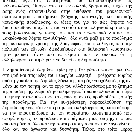
τελείως άγνωστος επιστήμονας που αυτοσυστηνόταν ως
βαλκανολόγος. Οι άγνωστες και εν πολλοίς δραματικές πτυχές της
ζωής ενός στρατευμένου στην υπόθεση του μακεδονικού
αλυτρωτισμού επιστήμονα βλάχικης καταγωγής και αστικής
κοινωνικής προέλευσης, οι ιδέες του για το πώς έπρεπε να
διαμορφωθούν οι σχέσεις του νεοσύστατου ελληνικού κράτους με
τους βαλκάνιους γείτονές του και τα πελατειακά δίκτυα του
μακεδονικού λόμπυ των Αθηνών, όλα αυτά μαζί με το πρόβλημα
της ιδεολογικής χρήσης της λαογραφίας και φιλολογίας από την
πολιτική των εθνικών διεκδικήσεων στη βαλκανική χερσόνησο
ήταν μερικά μόνον από τα θέματα που με έπεισαν ότι η
αλληλογραφία αυτή έπρεπε να δοθεί στη δημοσιότητα.
Η δημοσίευση διαλαμβάνει τρία μέρη. Το πρώτο είναι αφιερωμένο
στη ζωή και στις ιδέες του Γεωργίου Σαγιαξή. Προέρχεται κυρίως
από τη γραφίδα της Αιμιλίας λόγω της μακράς ενασχόλησής της όχι
μόνο με τον ποιητή και το έργο του αλλά πρωτίστως με το ζήτημα
της πρόσληψης. Χάρη στην αλληλογραφία παρακολουθούμε τώρα
με εμπεριστατωμένο τρόπο τις επιστημονικές προϋποθέσεις αυτής
της πρόσληψης. Για την ευχερέστερη παρακολούθηση της
δημοσιευόμενης στο δεύτερο μέρος αλληλογραφίας αποφασίσαμε
να την υποστηρίξουμε με τον απαραίτητο υπομνηματισμό που
αφορά κυρίως σε πρόσωπα και πράγματα μιας εποχής, η οποία
απομακρύνεται όλο και περισσότερο και για αυτόν τον λόγο γίνεται
όλο και πιο άγνωστη και δυσνόητη. Τέλος, στο τρίτο μέρος