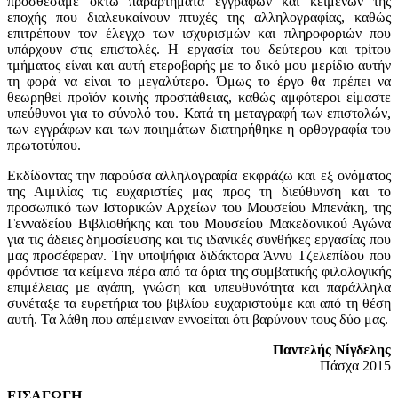
προσθέσαμε οκτώ παραρτήματα εγγράφων και κειμένων της
εποχής που διαλευκαίνουν πτυχές της αλληλογραφίας, καθώς
επιτρέπουν τον έλεγχο των ισχυρισμών και πληροφοριών που
υπάρχουν στις επιστολές. Η εργασία του δεύτερου και τρίτου
τμήματος είναι και αυτή ετεροβαρής με το δικό μου μερίδιο αυτήν
τη φορά να είναι το μεγαλύτερο. Όμως το έργο θα πρέπει να
θεωρηθεί προϊόν κοινής προσπάθειας, καθώς αμφότεροι είμαστε
υπεύθυνοι για το σύνολό του. Κατά τη μεταγραφή των επιστολών,
των εγγράφων και των ποιημάτων διατηρήθηκε η ορθογραφία του
πρωτοτύπου.
Εκδίδοντας την παρούσα αλληλογραφία εκφράζω και εξ ονόματος
της Αιμιλίας τις ευχαριστίες μας προς τη διεύθυνση και το
προσωπικό των Ιστορικών Αρχείων του Μουσείου Μπενάκη, της
Γενναδείου Βιβλιοθήκης και του Μουσείου Μακεδονικού Αγώνα
για τις άδειες δημοσίευσης και τις ιδανικές συνθήκες εργασίας που
μας προσέφεραν. Την υποψήφια διδάκτορα Άννυ Τζελεπίδου που
φρόντισε τα κείμενα πέρα από τα όρια της συμβατικής φιλολογικής
επιμέλειας με αγάπη, γνώση και υπευθυνότητα και παράλληλα
συνέταξε τα ευρετήρια του βιβλίου ευχαριστούμε και από τη θέση
αυτή. Τα λάθη που απέμειναν εννοείται ότι βαρύνουν τους δύο μας.
Παντελής Νίγδελης
Πάσχα 2015
ΕΙΣΑΓΩΓΗ