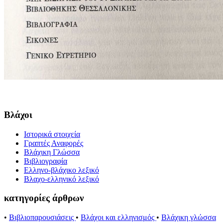
Βλάχοι
Ιστορικά στοιχεία
Γραπτές Αναφορές
Βλάχικη Γλώσσα
Βιβλιογραφία
Ελληνο-βλάχικο λεξικό
Βλαχο-ελληνικό λεξικό
κατηγορίες άρθρων
•
Βιβλιοπαρουσιάσεις
•
Βλάχοι και ελληνισμός
•
Βλάχικη γλώσσα