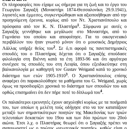
Οι πληροφορίες που είχαμε ως σήμερα για τη ζωή και το έργο του
Γεωργίου Σαγιαξή (Μοναστήρι 1874-Θεσσαλονίκη 29.9.1941),
λιγοστές και έμμεσες, συγκεντρώθηκαν και αξιοποιήθηκαν από την
προηγούμενη έρευνα, κυρίως από τον Ντ. Χριστιανόπουλο και
1
πρόσφατα από τον Κ. Ν. Πλαστήρα
. Σύμφωνα με αυτές ο
Σαγιαξής γεννήθηκε και μεγάλωσε στο Μοναστήρι, από το
Γυμνάσιο του οποίου και αποφοίτησε. Για το οικογενειακό
περιβάλλον του ήταν γνωστό μόνον ότι ο μουσικός Δημήτριος
2
Λάλλας υπήρξε θείος του
. Σε ό,τι αφορά τις πανεπιστημιακές
σπουδές του ο Πλαστήρας δέχεται ότι ο Σαγιαξής σπούδασε
φιλολογία στη Βιέννη κατά τα έτη 1893-96 και ότι αργότερα
συνέχισε τις σπουδές του στη Λειψία, όπου εξειδικεύτηκε στη
βαλκανολογία με καθηγητή τον Gustav Weigand κατά το χρονικό
3
διάστημα των ετών 1905-1910
. Ο Χριστιανόπουλος επίσης
αναφέρει ότι παρακολούθησε τα μαθήματα του G. Weigand, χωρίς
όμως να προσδιορίζει χρονικά το διάστημα των σπουδών του και
4
ορθώς επισημαίνει ότι δεν πήρε ποτέ το δίπλωμά του
.
Οι παλαιότεροι ερευνητές έχουν ασχοληθεί κυρίως με τα ποιήματά
του, των οποίων η μελέτη τούς οδήγησε στο να τον κατατάξουν
μεταξύ των σημαντικότερων ποιητών της Μακεδονίας των τριών
τελευταίων δεκαετιών του 19ου και των δύο πρώτων του 20ού
αιώνα. Έτσι λ.χ. ο Πλαστήρας θεωρεί ότι ο Σαγιαξής πρέπει να
αναγνωριστεί ως ο πρώτος «νεωτερικός ποιητής», καθώς είναι ο