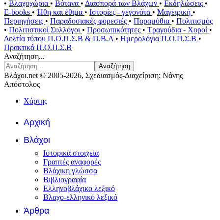
•
Βλαχοχώρια
•
Βότανα
•
Διασπορά των Βλάχων
•
Εκδηλώσεις
•
E-books
•
Ήθη και έθιμα
•
Ιστορίες - γεγονότα
•
Μαγειρική
•
Περιηγήσεις
•
Παραδοσιακές φορεσιές
•
Παραμύθια
•
Πολιτισμός
•
Πολιτιστικοί Συλλόγοι
•
Προσωπικότητες
•
Τραγούδια - Χοροί
•
Δελτία τύπου Π.Ο.Π.Σ.Β & Π.Β.Α
•
Ημερολόγια Π.Ο.Π.Σ.Β
•
Πρακτικά Π.Ο.Π.Σ.Β
Αναζήτηση...
Αναζήτηση
Βλάχοι.net © 2005-2026, Σχεδιασμός-Διαχείριση: Νάνης
Απόστολος
Χάρτης
Αρχική
Βλάχοι
Ιστορικά στοιχεία
Γραπτές αναφορές
Βλάχικη γλώσσα
Βιβλιογραφία
Ελληνοβλάχικο λεξικό
Βλαχο-ελληνικό λεξικό
Άρθρα