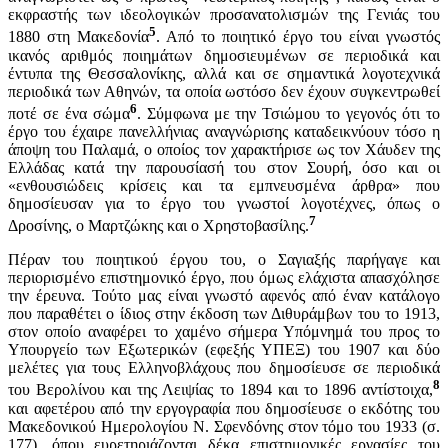
εκφραστής των ιδεολογικών προσανατολισμών της Γενιάς του
5
1880 στη Μακεδονία
. Από το ποιητικό έργο του είναι γνωστός
ικανός αριθμός ποιημάτων δημοσιευμένων σε περιοδικά και
έντυπα της Θεσσαλονίκης, αλλά και σε σημαντικά λογοτεχνικά
περιοδικά των Αθηνών, τα οποία ωστόσο δεν έχουν συγκεντρωθεί
6
ποτέ σε ένα σώμα
. Σύμφωνα με την Τσιώμου το γεγονός ότι το
έργο του έχαιρε πανελλήνιας αναγνώρισης καταδεικνύουν τόσο η
άποψη του Παλαμά, ο οποίος τον χαρακτήρισε ως τον Χάυδεν της
Ελλάδας κατά την παρουσίασή του στον Σουρή, όσο και οι
«ενθουσιώδεις κρίσεις και τα εμπνευσμένα άρθρα» που
δημοσίευσαν για το έργο του γνωστοί λογοτέχνες, όπως ο
7
Δροσίνης, ο Μαρτζώκης και ο Χρηστοβασίλης.
Πέραν του ποιητικού έργου του, ο Σαγιαξής παρήγαγε και
περιορισμένο επιστημονικό έργο, που όμως ελάχιστα απασχόλησε
την έρευνα. Τούτο μας είναι γνωστό αφενός από έναν κατάλογο
που παραθέτει ο ίδιος στην έκδοση των Διθυράμβων του το 1913,
στον οποίο αναφέρει το χαμένο σήμερα Υπόμνημά του προς το
Υπουργείο των Εξωτερικών (εφεξής ΥΠΕΞ) του 1907 και δύο
μελέτες για τους Ελληνοβλάχους που δημοσίευσε σε περιοδικά
8
του Βερολίνου και της Λειψίας το 1894 και το 1896 αντίστοιχα,
και αφετέρου από την εργογραφία που δημοσίευσε ο εκδότης του
Μακεδονικού Ημερολογίου Ν. Σφενδόνης στον τόμο του 1933 (σ.
177), όπου ευρετηριάζονται δέκα επιστημονικές εργασίες του