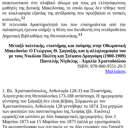
αναγνωστικού στο σλαβικό ιδίωμα για τους μη ελληνόφωνους
μαθητές της Δυτικής Μακεδονίας, το οποίο όμως δεν τέθηκε ποτέ
σε κυκλοφορία εξαιτίας της αντίδρασης που προέβαλαν οι τοπικές
12
κοινωνίες.
Η τελευταία δραστηριότητά του που επισημαίνεται από την
παλαιότερη έρευνα υπήρξε η θέση του διευθυντή στη νεοϊδρυθείσα
13
Δημοτική Βιβλιοθήκη της Θεσσαλονίκης.
Μεταξύ πολιτικής, επιστήμης και ποίησης στην Οθωμανική
Μακεδονία: Ο Γεώργιος Θ. Σαγιαξής και η αλληλογραφία του
με τους Νικόλαο Πολίτη και Στέφανο Δραγούμη (1900-1909)
Παντελής Νίγδελης - Αιμιλία Χριστοδούλου
ISBN: 978-960-9551-20-5
Μαλλιάρης
1. Βλ. Χριστιανόπουλος, Ανθολογία 128-33 και Πλαστήρας,
Λογοτεχνία στη Θεσσαλονίκη 173-188 αντίστοιχα. Η ημερομηνία
γέννησης του Σαγιαξή δεν είναι βέβαιη. Σύμφωνα με τον
Χριστιανόπουλο, Ανθολογία 128 γεννήθηκε το 1874. Στα μητρώα
των φοιτητών του πανεπιστημίου της Λειψίας (βλ. Εικόνες)
εμφανίζεται ωστόσο με δύο διαφορετικές ημερομηνίες: ήτοι 3
Μαρτίου 1873 και 15 Μαρτίου του 1875 (αλλά με ερωτηματικό).
Τα φωτοαντίγραφα των σχετικών με τις δύο εγγραφές του Σαγιαξή