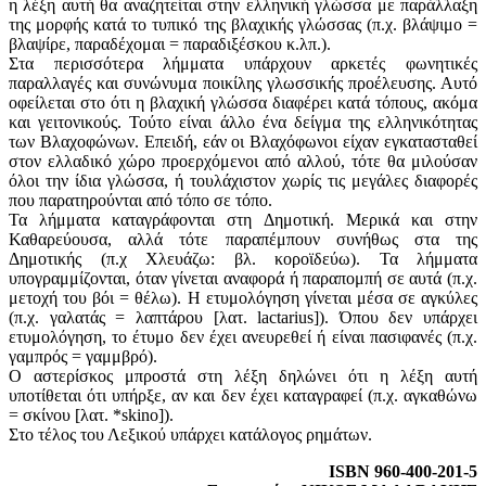
η λέξη αυτή θα αναζητείται στην ελληνική γλώσσα με παράλλαξη
της μορφής κατά το τυπικό της βλαχικής γλώσσας (π.χ. βλάψιμο =
βλαψίρε, παραδέχομαι = παραδιξέσκου κ.λπ.).
Στα περισσότερα λήμματα υπάρχουν αρκετές φωνητικές
παραλλαγές και συνώνυμα ποικίλης γλωσσικής προέλευσης. Αυτό
οφείλεται στο ότι η βλαχική γλώσσα διαφέρει κατά τόπους, ακόμα
και γειτονικούς. Τούτο είναι άλλο ένα δείγμα της ελληνικότητας
των Βλαχοφώνων. Επειδή, εάν οι Βλαχόφωνοι είχαν εγκατασταθεί
στον ελλαδικό χώρο προερχόμενοι από αλλού, τότε θα μιλούσαν
όλοι την ίδια γλώσσα, ή τουλάχιστον χωρίς τις μεγάλες διαφορές
που παρατηρούνται από τόπο σε τόπο.
Τα λήμματα καταγράφονται στη Δημοτική. Μερικά και στην
Καθαρεύουσα, αλλά τότε παραπέμπουν συνήθως στα της
Δημοτικής (π.χ Χλευάζω: βλ. κοροϊδεύω). Τα λήμματα
υπογραμμίζονται, όταν γίνεται αναφορά ή παραπομπή σε αυτά (π.χ.
μετοχή του βόι = θέλω). Η ετυμολόγηση γίνεται μέσα σε αγκύλες
(π.χ. γαλατάς = λαπτάρου [λατ. lactarius]). Όπου δεν υπάρχει
ετυμολόγηση, το έτυμο δεν έχει ανευρεθεί ή είναι πασιφανές (π.χ.
γαμπρός = γαμμβρό).
Ο αστερίσκος μπροστά στη λέξη δηλώνει ότι η λέξη αυτή
υποτίθεται ότι υπήρξε, αν και δεν έχει καταγραφεί (π.χ. αγκαθώνω
= σκίνου [λατ. *skino]).
Στο τέλος του Λεξικού υπάρχει κατάλογος ρημάτων.
ISBN 960-400-201-5