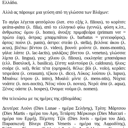
Ελλάδα.
Αλλά ας πάρουμε μια γεύση από τη γλώσσα των Βλάχων:
Το αγόρι λέγεται φιτσόρλου (λατ. στο εξής λ. filious), το κορίτσι:
φεάτα-φιάτα (λ. filia), από το ελληνικό φύω (γεννώ), φύση κ.λπ.,
άνθρωπος: όμου (λ. homo), άνοιξη: πριμαβεάρα (primum ver =
πρώτο έαρ), άντρας: μπαρμπάτου (λ. barbatus = γενειοφόρος),
άρτος: πούνι (λ. panis), άστρο: στεάο (λ. stella), βελόνα: άκου (λ.
acus), βλέπω: βέντου (λ. video), βουνό: μούντε (λ. mons-montis),
γάλα: λάπτε (λ. lac-lactis), γαλάζιος: βίνετου (λ. venetus), γλώσσα:
λίμπα (λ. lingua), γιος: χίλιου (λ. filious), εκκλησία: μπασιάρικα
(ελλ. Βασιλική, λ. basilica), ζέστη: καλντούρα (λ. caldoura), ήλιος:
σοάρε (λ. sol), θεία: τέτα (ομηρικό), θέλω: βόι (λ. volo), κεράσι:
τσιρεάσα (λ. cerasum), τζίκου (λ. dico), Λύκος: λούπου (λ. lupus),
Μπαίνω: ίντρου (λ. intro), Μυαλό: μίντε (λ. mens-ntis), Νύχτα:
νοάπτε (λ. nox-noctis), Νέος: νόου (λ. novus), Νερό: άπα (λ. aqua),
Ξένος: οάσπε (λ. hospes), Ονομα: νούμα (λ. nomen).
Θα τελειώσω με τις ημέρες της εβδομάδας:
Δευτέρα: Λούνι (Dies Lunae - ημέρα Σελήνης), Τρίτη: Μάρτσου
(Dies Martis - ημέρα του Αρη, Τετάρτη: Μέρκουρι (Dies Murcuri -
ημέρα του Ερμή), Πέμπτη: Τζόι (Dies Jovis - ημέρα του Δία),
Παρασκευή: Βίνερι (Dies Veneris - ημέρα της Αφροδίτης),