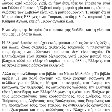
λόγους κατά καιρούς· γιατί, αν ήταν έτσι, τότε θα έπρεπε να είναι
και Γάλλοι ή Ισπανοί ή Ελβετοί ακόμη, αφού η μία από τις τέσσερις
γλώσσες των Ελβετών είναι και η ραιτορομούνικη. Ή ακόμη ότι οι
Μικρασιάτες Ελληνες είναι Τούρκοι, επειδή μιλούν τουρκικά ή οι
Κύπριοι Αγγλοι, επειδή μιλούν αγγλικά κ.λπ.
Είναι νόμος της Ιστορίας ότι ο κατακτητής διαδίδει και τη γλώσσα
του μαζί με όλα τα άλλα.
Η βλαχική λοιπόν, περιέχει εκτός φυσικά από τις λατινικές λέξεις
και άλλες, όπως σλαβικές, αλβανικές, τουρκικές, η πλειονότητά
τους όμως είναι ελληνικές και αυτό δεν είναι τυχαίο. Οι
Ελληνόβλαχοι είναι βασικά δίγλωσσοι, γιατί μιλούν μεταξύ τους
βλάχικα, αλλά και ελληνικά κυρίως με τους άλλους Ελληνες, στα
δε σχολεία τους διδάσκονται ελληνικά.
Αλλά ας επανέλθουμε στο βιβλίο του Νίκου Μαλαβάκη: Το βιβλίο
αρχίζει με μια πολύ σύντομη και πολύ χρήσιμη εισαγωγή 30
σελίδων για το βλάχικο ζήτημα με αναφορές στο όνομα, την
καταγωγή, τον πληθυσμό, τις λατινογενείς γλώσσες, την ελληνική
εθνική συνείδηση των Ελληνόβλαχων, τη σχέση των Βλάχων με
τους Σαρακατσάνους, τους κουτσαπάρηδες, τους Σλάβους, τους
Τούρκους, τους Αλβανούς, τους Βούλγαρους, τους Ρουμάνους και
την προπαγάνδα τους, τους Ιταλούς, τις ανθελληνικές οργανώσεις
του εξωτερικού και τους συλλόγους των Βλάχων σήμερα στην