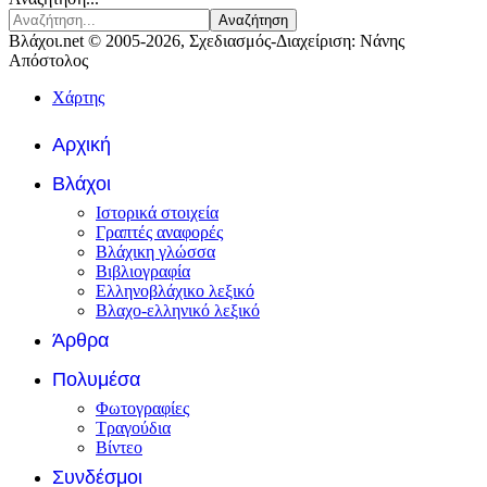
Αναζήτηση
Βλάχοι.net © 2005-2026, Σχεδιασμός-Διαχείριση: Νάνης
Απόστολος
Χάρτης
Αρχική
Βλάχοι
Ιστορικά στοιχεία
Γραπτές αναφορές
Βλάχικη γλώσσα
Βιβλιογραφία
Ελληνοβλάχικο λεξικό
Βλαχο-ελληνικό λεξικό
Άρθρα
Πολυμέσα
Φωτογραφίες
Τραγούδια
Βίντεο
Συνδέσμοι