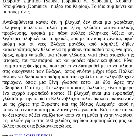
Σάββατο: Σίμπιτου (Sabbat (εβραϊκό) Λ. Sabbatum, Κυριακή:
Ντουμίνικα (Dominica - ημέρα του Κυρίου). Το ίδιο συμβαίνει και
με τους μήνες.
Αντιλαμβάνεται κανείς ότι η βλαχική δεν είναι μια χωριάτικη
ελληνική διάλεκτος αλλά μια ξένη γλώσσα λατινο-ιταλικής
προέλευσης, φυσικά με πάρα πολλές ελληνικές λέξεις και
λιγότερες σλαβικές και τουρκικές, που με τον καιρό χάνεται, αφού
ακόμη και οι νέες Βλάχες μανάδες από κόμπλεξ δήθεν
κατωτερότητας δεν θέλουν να τη μάθουν στα παιδιά τους. Θα ήταν,
όμως, κρίμα να χαθεί μια τέτοια γλώσσα, γιατί είναι στοιχείο της
ιστορίας, του πολιτισμού μας και φορέας αξιών και ήθους. Είναι
κομμάτι της ψυχής μας, που πρέπει να διατηρηθεί με το να μιλιέται
στις οικογένειες των Βλάχων, όπως γινόταν μέχρι τώρα. Πολλοί
θέλουν να διδάσκεται ακόμη και στα σχολεία των ελληνόβλαχων
περιοχών, όπως μια ξένη γλώσσα έστω με δύο ώρες την
εβδομάδα. Γιατί όχι; Το ελληνικό κράτος, άλλωστε, είναι σήμερα
ένα ισχυρό ευρωπαϊκό κράτος. Η βλαχική είναι μια ευρωπαϊκή
γλώσσα με την οποία οι Ελληνόβλαχοι πολύ εύκολα επικοινωνούν
με τις χώρες της Ευρώπης και της Νότιας Αμερικής, αφού η
ισπανική είναι και αυτή μια λατινογενής γλώσσα. Εστω και έτσι να
το δει κανείς αξίζει νομίζω τον κόπο να τη μάθει ή να τη γνωρίσει.
Τη μιλούν γύρω στις 500 χιλιάδες περίπου συμπατριώτες μας και
άλλες τόσες στις βαλκανικές χώρες.