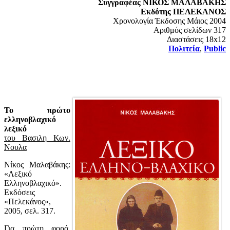
Συγγραφέας ΝΙΚΟΣ ΜΑΛΑΒΑΚΗΣ
Εκδότης ΠΕΛΕΚΑΝΟΣ
Χρονολογία Έκδοσης Μάιος 2004
Αριθμός σελίδων 317
Διαστάσεις 18x12
Πολιτεία
,
Public
Το πρώτο
ελληνοβλαχικό
λεξικό
του Βασιλη Κων.
Νουλα
Νίκος Μαλαβάκης:
«Λεξικό
Ελληνοβλαχικό».
Εκδόσεις
«Πελεκάνος»,
2005, σελ. 317.
Για πρώτη φορά,