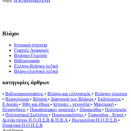
πηγή:
Η ΚΑΘΗΜΕΡΙΝΗ
Βλάχοι
Ιστορικά στοιχεία
Γραπτές Αναφορές
Βλάχικη Γλώσσα
Βιβλιογραφία
Ελληνο-βλάχικο λεξικό
Βλαχο-ελληνικό λεξικό
κατηγορίες άρθρων
•
Βιβλιοπαρουσιάσεις
•
Βλάχοι και ελληνισμός
•
Βλάχικη γλώσσα
•
Βλαχοχώρια
•
Βότανα
•
Διασπορά των Βλάχων
•
Εκδηλώσεις
•
E-books
•
Ήθη και έθιμα
•
Ιστορίες - γεγονότα
•
Μαγειρική
•
Περιηγήσεις
•
Παραδοσιακές φορεσιές
•
Παραμύθια
•
Πολιτισμός
•
Πολιτιστικοί Συλλόγοι
•
Προσωπικότητες
•
Τραγούδια - Χοροί
•
Δελτία τύπου Π.Ο.Π.Σ.Β & Π.Β.Α
•
Ημερολόγια Π.Ο.Π.Σ.Β
•
Πρακτικά Π.Ο.Π.Σ.Β
Αναζήτηση...