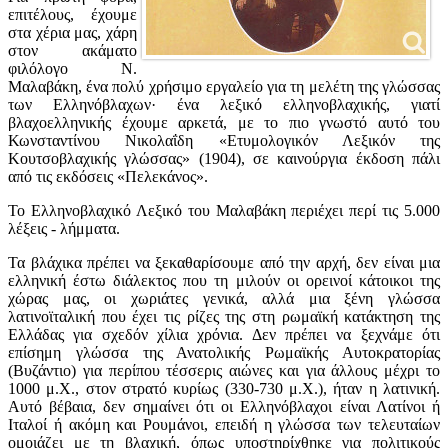
επιτέλους, έχουμε
στα χέρια μας, χάρη
στον ακάματο
φιλόλογο Ν.
Μαλαβάκη, ένα πολύ χρήσιμο εργαλείο για τη μελέτη της γλώσσας
των Ελληνόβλαχων· ένα λεξικό ελληνοβλαχικής, γιατί
βλαχοελληνικής έχουμε αρκετά, με το πιο γνωστό αυτό του
Κωνσταντίνου Νικολαΐδη «Ετυμολογικόν Λεξικόν της
Κουτσοβλαχικής γλώσσας» (1904), σε καινούργια έκδοση πάλι
από τις εκδόσεις «Πελεκάνος».
Το Ελληνοβλαχικό Λεξικό του Μαλαβάκη περιέχει περί τις 5.000
λέξεις - λήμματα.
Τα βλάχικα πρέπει να ξεκαθαρίσουμε από την αρχή, δεν είναι μια
ελληνική έστω διάλεκτος που τη μιλούν οι ορεινοί κάτοικοι της
χώρας μας, οι χωριάτες γενικά, αλλά μια ξένη γλώσσα
λατινοϊταλική που έχει τις ρίζες της στη ρωμαϊκή κατάκτηση της
Ελλάδας για σχεδόν χίλια χρόνια. Δεν πρέπει να ξεχνάμε ότι
επίσημη γλώσσα της Ανατολικής Ρωμαϊκής Αυτοκρατορίας
(Βυζάντιο) για περίπου τέσσερις αιώνες και για άλλους μέχρι το
1000 μ.Χ., στον στρατό κυρίως (330-730 μ.Χ.), ήταν η λατινική.
Αυτό βέβαια, δεν σημαίνει ότι οι Ελληνόβλαχοι είναι Λατίνοι ή
Ιταλοί ή ακόμη και Ρουμάνοι, επειδή η γλώσσα των τελευταίων
ομοιάζει με τη βλαχική, όπως υποστηρίχθηκε για πολιτικούς