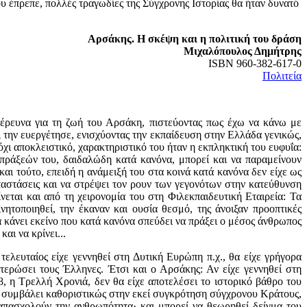
ου έπρεπε, πολλές τραγωδίες της Σύγχρονης Ιστορίας θα ήταν δυνατό
Αρσάκης. Η σκέψη και η πολιτική του δράση
Μιχαλόπουλος Δημήτρης
ISBN 960-382-617-0
Πολιτεία
ευνα για τη ζωή του Αρσάκη, πιστεύοντας πως έχω να κάνω με
ι την ευεργέτησε, ενισχύοντας την εκπαίδευση στην Ελλάδα γενικώς,
όχι αποκλειστικό, χαρακτηριστικό του ήταν η εκπληκτική του ευφυΐα:
 πράξεών του, δαιδαλώδη κατά κανόνα, μπορεί και να παραμείνουν
και τούτο, επειδή η ανάμειξή του στα κοινά κατά κανόνα δεν είχε ως
αταστάσεις και να στρέψει τον ρουν των γεγονότων στην κατεύθυνση
νεται και από τη χειρονομία του στη Φιλεκπαιδευτική Εταιρεία: Τα
ητοποιηθεί, την έκαναν και ουσία θεσμό, της άνοιξαν προοπτικές
 κάνει εκείνο που κατά κανόνα σπεύδει να πράξει ο μέσος άνθρωπος
αι να κρίνει...
ελευταίος είχε γεννηθεί στη Δυτική Ευρώπη π.χ., θα είχε γρήγορα
τερώσει τους Έλληνες. Έτσι και ο Αρσάκης: Αν είχε γεννηθεί στη
, η Τρελλή Χρονιά, δεν θα είχε αποτελέσει το ιστορικό βάθρο του
 συμβάλει καθοριστικώς στην εκεί συγκρότηση σύγχρονου Κράτους,
o απασχολούν την ανθρωπότητα· και μπορεί να θεωρηθεί δείγμα του