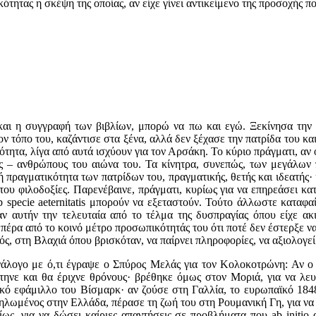
τητας η σκέψη της οποίας, αν είχε γίνει αντικείμενο της προσοχής π
η συγγραφή των βιβλίων, μπορώ να πω και εγώ. Ξεκίνησα την έρ
ον τόπο του, καζάντισε στα ξένα, αλλά δεν ξέχασε την πατρίδα του κα
κότητα, λίγα από αυτά ισχύουν για τον Αρσάκη. Το κύριο πράγματι, αν 
ύς – ανθρώπους του αιώνα του. Τα κίνητρα, συνεπώς, των μεγάλων
 πραγματικότητα των πατρίδων του, πραγματικής, θετής και ιδεατής· 
 του φιλοδοξίες. Παρενέβαινε, πράγματι, κυρίως για να επηρεάσει κ
specie aeternitatis μπορούν να εξεταστούν. Τούτο άλλωστε καταφαί
ν αυτήν την τελευταία από το τέλμα της δυσπραγίας όπου είχε ακιν
πέρα από το κοινό μέτρο προσωπικότητάς του ότι ποτέ δεν έστερξε να
, στη Βλαχιά όπου βρισκόταν, να παίρνει πληροφορίες, να αξιολογεί κ
νάλογο με ό,τι έγραψε ο Σπύρος Μελάς για τον Κολοκοτρώνη: Αν ο τ
τηνε και θα έριχνε θρόνους· βρέθηκε όμως στον Μοριά, για να λευ
ικό εφάμιλλο του Βίσμαρκ· αν ζούσε στη Γαλλία, το ευρωπαϊκό 1848
ηλωμένος στην Ελλάδα, πέρασε τη ζωή του στη Ρουμανική Γη, για να
υρίως, για να δώσει καίριες απαντήσεις σε προβλήματα που ab initi