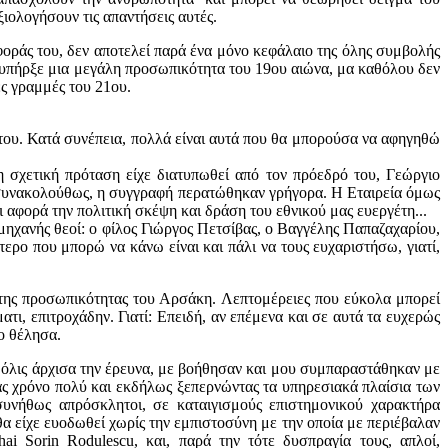
ιολογήσουν τις απαντήσεις αυτές.
οράς του, δεν αποτελεί παρά ένα μόνο κεφάλαιο της όλης συμβολής
ς υπήρξε μια μεγάλη προσωπικότητα του 19ου αιώνα, μα καθόλου δεν
ς γραμμές του 21ου.
του. Κατά συνέπεια, πολλά είναι αυτά που θα μπορούσα να αφηγηθώ
η σχετική πρόταση είχε διατυπωθεί από τον πρόεδρό του, Γεώργιο
, συνακολούθως, η συγγραφή περατώθηκαν γρήγορα. Η Εταιρεία όμως
ι αφορά την πολιτική σκέψη και δράση του εθνικού μας ευεργέτη...
 μηχανής θεοί: ο φίλος Γιώργος Πετσίβας, ο Βαγγέλης Παπαζαχαρίου,
ρο που μπορώ να κάνω είναι και πάλι να τους ευχαριστήσω, γιατί,
ρά της προσωπικότητας του Αρσάκη. Λεπτομέρειες που εύκολα μπορεί
ι, επιτροχάδην. Γιατί: Επειδή, αν επέμενα και σε αυτά τα ευχερώς
το θέλησα.
μόλις άρχισα την έρευνα, με βοήθησαν και μου συμπαραστάθηκαν με
ς χρόνο πολύ και εκδήλως ξεπερνώντας τα υπηρεσιακά πλαίσια των
υνήθως απρόσκλητοι, σε καταιγισμούς επιστημονικού χαρακτήρα
θα είχε ευοδωθεί χωρίς την εμπιστοσύνη με την οποία με περιέβαλαν
ai Sorin Rodulescu, και, παρά την τότε δυσπραγία τους, απλοί,