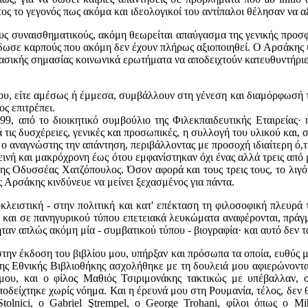
ς το γεγονός πως ακόμα και ιδεολογικοί του αντίπαλοι θέλησαν να αξ
υς συναισθηματικούς, ακόμη θεωρείται απαύγασμα της γενικής προσφ
, έδωσε καρπούς που ακόμη δεν έχουν πλήρως αξιοποιηθεί. Ο Αρσάκη
βασικής σημασίας κοινωνικά ερωτήματα να αποδειχτούν κατευθυντήριε
 που, είτε αμέσως ή έμμεσα, συμβάλλουν στη γένεση και διαμόρφωσή 
ς επιτρέπει.
99, από το διοικητικό συμβούλιο της Φιλεκπαιδευτικής Εταιρείας· 
τις δυσχέρειες, γενικές και προσωπικές, η συλλογή του υλικού και
 ο αναγνώστης την απάντηση, περιβάλλοντας με προσοχή ιδιαίτερη ό,τ
εινή και μακρόχρονη έως ότου εμφανίστηκαν όχι ένας αλλά τρεις από
ς Οδυσσέας Χατζόπουλος. Όσον αφορά και τους τρεις τους, το λιγότε
ς Αρσάκης κινδύνευε να μείνει ξεχασμένος για πάντα.
αποκλειστική - στην πολιτική και κατ' επέκταση τη φιλοσοφική πλευ
 και σε πανηγυρικού τύπου επετειακά λευκώματα αναφέρονται, πράγματ
 ήταν απλώς ακόμη μία - συμβατικού τύπου - βιογραφία· και αυτό δεν 
στην έκδοση του βιβλίου μου, υπήρξαν και πρόσωπα τα οποία, ευθύς 
ης Εθνικής Βιβλιοθήκης ασχολήθηκε με τη δουλειά μου αφιερώνοντα
ου, και ο φίλος Μαθιός Τσιριμονάκης τακτικώς με υπέβαλλαν, σ
οδείχτηκε χωρίς νόημα. Και η έρευνά μου στη Ρουμανία, τέλος, δεν 
tolnici, o Gabriel Ştrempel, o George Trohani, φίλοι όπως ο Mih