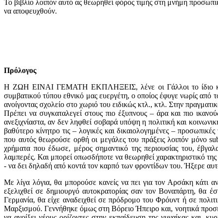
Το βιβλίο λοιπόν αυτό ας θεωρηθεί φόρος τιμής στη μνήμη προσωπικό
να αποφευχθούν.
Πρόλογος
H ΖΩΗ ΕΙΝΑΙ ΓΕΜΑΤΗ ΕΚΠΛΗΞΕΙΣ, λένε οι Γάλλοι το ίδιο και 
συμβατικού τύπου εθνικό μας ευεργέτη, ο οποίος έφυγε νωρίς από τ
ανοίγοντας σχολείο στο χωριό του ειδικώς κτλ., κτλ. Στην πραγματι
Πρέπει να συγκαταλεγεί στους πιο έξυπνους – άρα και πιο ικανο
ανεξιχνίαστα, αν δεν ληφθεί σοβαρά υπόψη η πολιτική και κοινωνική
βαθύτερο κίνητρο τις – λογικές και δικαιολογημένες – προσωπικές
που αυτός θεωρούσε ορθή οι μεγάλες του πράξεις λοιπόν μόνο sub 
χρήματα που έδωσε, μέρος σημαντικό της περιουσίας του, έβγαλα
λαμπερές. Και μπορεί οπωσδήποτε να θεωρηθεί χαρακτηριστικό της 
- να δει δηλαδή από κοντά τον καρπό των φροντίδων του. Ήξερε αυτός
Με λίγα λόγια, θα μπορούσε κανείς να πει για τον Αρσάκη κάτι α
εξελιχθεί σε δημιουργό αυτοκρατορίας σαν τον Βοναπάρτη, θα έσ
Γερμανία, θα είχε αναδειχθεί σε πρόδρομο του Φρόυντ ή σε πολιτ
Μαρξισμού. Γεννήθηκε όμως στη Βόρειο Ήπειρο και, νοητικά προσ
να ανοίξει νέους ορίζοντες στην εκπαίδευση της γυναίκας και, κ