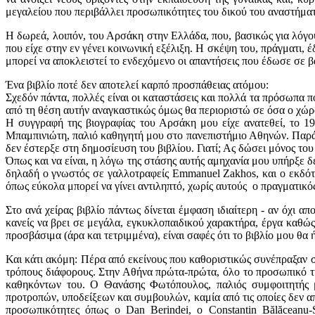
μεγαλείου που περιβάλλει προσωπικότητες του δικού του αναστήματο
Η δωρεά, λοιπόν, του Αρσάκη στην Ελλάδα, που, βασικώς για λόγο
που είχε στην εν γένει κοινωνική εξέλιξη. Η σκέψη του, πράγματι
μπορεί να αποκλειστεί το ενδεχόμενο οι απαντήσεις που έδωσε σε 
Ένα βιβλίο ποτέ δεν αποτελεί καρπό προσπάθειας ατόμου:
Σχεδόν πάντα, πολλές είναι οι καταστάσεις και πολλά τα πρόσωπα
από τη θέση αυτήν αναγκαστικώς όμως θα περιοριστώ σε όσα ο χώρο
Η συγγραφή της βιογραφίας του Αρσάκη μου είχε ανατεθεί, το 19
Μπαμπινιώτη, παλιό καθηγητή μου στο πανεπιστήμιο Αθηνών. Παρά 
δεν έστερξε στη δημοσίευση του βιβλίου. Γιατί; Ας δώσει μόνος του
Όπως και να είναι, η λόγω της στάσης αυτής αμηχανία μου υπήρξε δ
δηλαδή ο γνωστός σε γαλλοτραφείς Emmanuel Zakhos, και ο εκδότη
όπως εύκολα μπορεί να γίνει αντιληπτό, χωρίς αυτούς ο πραγματικό
Στο ανά χείρας βιβλίο πάντως δίνεται έμφαση ιδιαίτερη - αν όχι 
κανείς να βρει σε μεγάλα, εγκυκλοπαιδικού χαρακτήρα, έργα καθώς
προσβάσιμα (άρα και τετριμμένα), είναι σαφές ότι το βιβλίο μου θα
Και κάτι ακόμη: Πέρα από εκείνους που καθοριστικώς συνέπραξαν 
τρόπους διάφορους. Στην Αθήνα πρώτα-πρώτα, όλο το προσωπικό τ
καθηκόντων του. Ο Θανάσης Φωτόπουλος, παλιός συμφοιτητής μ
προτροπών, υποδείξεων και συμβουλών, καμία από τις οποίες δεν απ
προσωπικότητες όπως ο Dan Berindei, o Constantin Bălăceanu-S