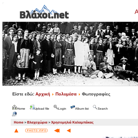
Α
Είστε εδώ:
Αρχική
Πολυμέσα
Φωτογραφίες
Home
Upload file
Login
Album list
Search
Home
>
Βλαχοχώρια
>
Χρησομηλιά Καλαμπάκας