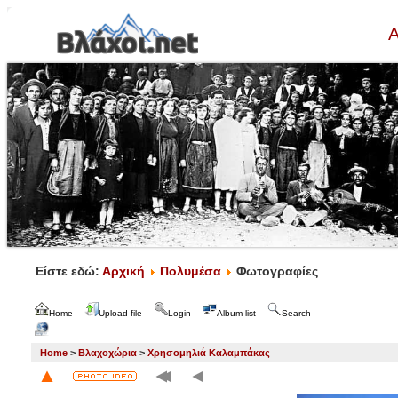
Α
Είστε εδώ:
Αρχική
Πολυμέσα
Φωτογραφίες
Home
Upload file
Login
Album list
Search
Home
>
Βλαχοχώρια
>
Χρησομηλιά Καλαμπάκας