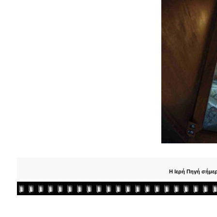
Η Ιερή Πηγή σήμε