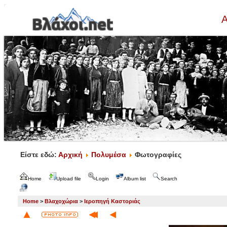
Α
Είστε εδώ:
Αρχική
Πολυμέσα
Φωτογραφίες
Home
Upload file
Login
Album list
Search
Home
>
Βλαχοχώρια
>
Ιεροπηγή Καστοριάς