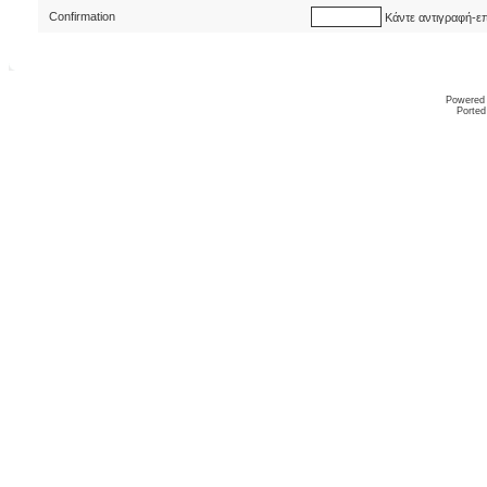
Confirmation
Κάντε αντιγραφή-ε
Powered
Ported