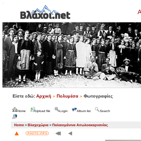
Α
Είστε εδώ:
Αρχική
Πολυμέσα
Φωτογραφίες
Home
Upload file
Login
Album list
Search
Home
>
Βλαχοχώρια
>
Παλαιομάνινα Αιτωλοακαρνανίας