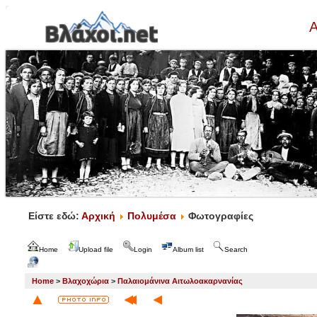
Α
Είστε εδώ:
Αρχική
Πολυμέσα
Φωτογραφίες
Home
Upload file
Login
Album list
Search
Home
>
Βλαχοχώρια
>
Παλαιομάνινα Αιτωλοακαρνανίας